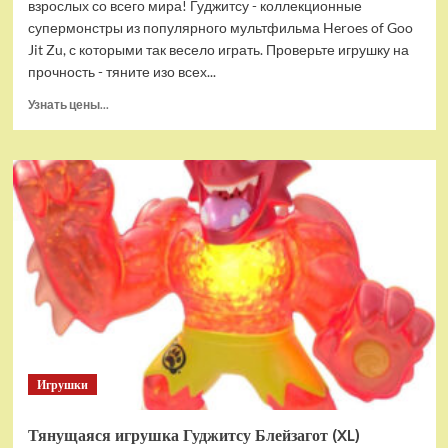
взрослых со всего мира! Гуджитсу - коллекционные
супермонстры из популярного мультфильма Heroes of Goo
Jit Zu, с которыми так весело играть. Проверьте игрушку на
прочность - тяните изо всех...
Прочитать
Узнать цены...
больше
о
Тянущаяся
игрушка
Гуджитсу
Пантаро
Игрушки
Тянущаяся игрушка Гуджитсу Блейзагот (XL)