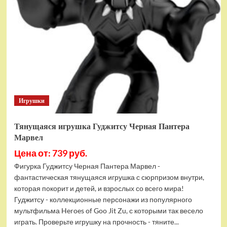
см
пвх
колеса,
в
ассорт.
—
в
кор.8шт
JP-
HB-
Игрушки
11VB
Тянущаяся игрушка Гуджитсу Черная Пантера
Марвел
Цена от: 739 руб.
Фигурка Гуджитсу Черная Пантера Марвел -
фантастическая тянущаяся игрушка с сюрпризом внутри,
которая покорит и детей, и взрослых со всего мира!
Гуджитсу - коллекционные персонажи из популярного
мультфильма Heroes of Goo Jit Zu, с которыми так весело
играть. Проверьте игрушку на прочность - тяните...