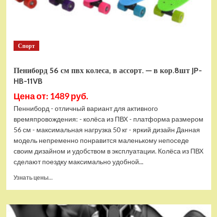
Спорт
Пениборд 56 см пвх колеса, в ассорт. — в кор.8шт JP-
HB-11VB
Цена от: 1489 руб.
Пенниборд - отличный вариант для активного
времяпровождения: - колёса из ПВХ - платформа размером
56 см - максимальная нагрузка 50 кг - яркий дизайн Данная
модель непременно понравится маленькому непоседе
своим дизайном и удобством в эксплуатации. Колёса из ПВХ
сделают поездку максимально удобной...
Прочитать
Узнать цены...
больше
о
Пениборд
56