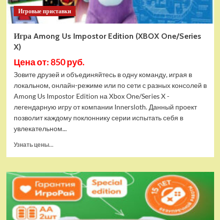
Игровые приставки
Игра Among Us Impostor Edition (XBOX One/Series
X)
Цена от: 850 руб.
Зовите друзей и объединяйтесь в одну команду, играя в
локальном, онлайн-режиме или по сети с разных консолей в
Among Us Impostor Edition на Xbox One/Series X -
легендарную игру от компании Innersloth. Данный проект
позволит каждому поклоннику серии испытать себя в
увлекательном...
Прочитать
Узнать цены...
больше
о
Игра
Among
Us
Impostor
Edition
(XBOX