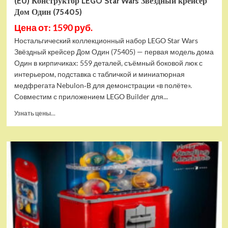
(EU) Конструктор LEGO Star Wars Звёздный крейсер
Дом Один (75405)
Цена от: 1590 руб.
Ностальгический коллекционный набор LEGO Star Wars
Звёздный крейсер Дом Один (75405) — первая модель дома
Один в кирпичиках: 559 деталей, съёмный боковой люк с
интерьером, подставка с табличкой и миниатюрная
медфрегатa Nebulon‑B для демонстрации «в полёте».
Совместим с приложением LEGO Builder для...
Прочитать
Узнать цены...
больше
о
(EU)
Конструктор
LEGO
Star
Wars
Звёздный
крейсер
Дом
Один
(75405)