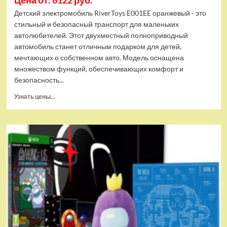
Цена от: 6122 руб.
Детский электромобиль RiverToys E001EE оранжевый - это
стильный и безопасный транспорт для маленьких
автолюбителей. Этот двухместный полноприводный
автомобиль станет отличным подарком для детей,
мечтающих о собственном авто. Модель оснащена
множеством функций, обеспечивающих комфорт и
безопасность...
Прочитать
Узнать цены...
больше
о
Детский
электромобиль
RiverToys
E001EE
оранжевый