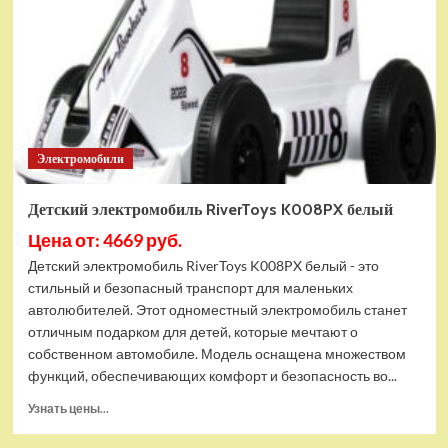
Автомат
по
продаже
минифигурок
(21358)
Электромобили
Детский электромобиль RiverToys K008PX белый
Цена от: 4669 руб.
Детский электромобиль RiverToys K008PX белый - это
стильный и безопасный транспорт для маленьких
автолюбителей. Этот одноместный электромобиль станет
отличным подарком для детей, которые мечтают о
собственном автомобиле. Модель оснащена множеством
функций, обеспечивающих комфорт и безопасность во...
Прочитать
Узнать цены...
больше
о