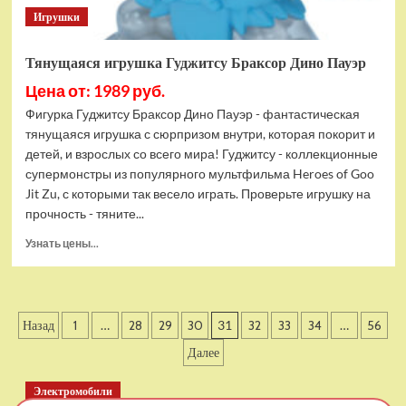
Игрушки
Тянущаяся игрушка Гуджитсу Браксор Дино Пауэр
Цена от: 1989 руб.
Фигурка Гуджитсу Браксор Дино Пауэр - фантастическая
тянущаяся игрушка с сюрпризом внутри, которая покорит и
детей, и взрослых со всего мира! Гуджитсу - коллекционные
супермонстры из популярного мультфильма Heroes of Goo
Jit Zu, с которыми так весело играть. Проверьте игрушку на
прочность - тяните...
Прочитать
Узнать цены...
больше
о
Тянущаяся
игрушка
Пагинация
Назад
1
…
28
29
30
31
32
33
34
…
56
Гуджитсу
Браксор
записей
Далее
Дино
Пауэр
Электромобили