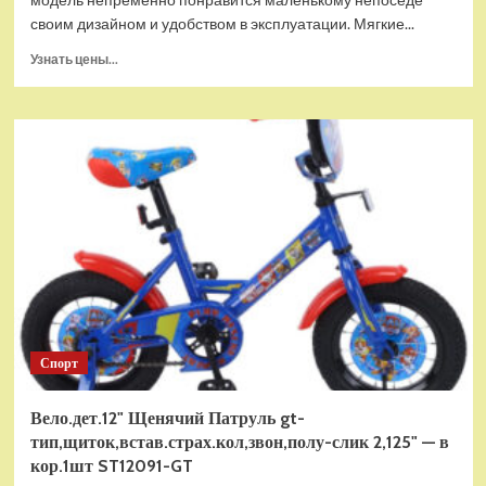
своим дизайном и удобством в эксплуатации. Мягкие...
Прочитать
Узнать цены...
больше
о
Пениборд
56
см
принт,
pu
колеса,
в
ассорт.
—
в
кор.8шт
JP-
Спорт
HB-
13B-
2
Вело.дет.12" Щенячий Патруль gt-
тип,щиток,встав.страх.кол,звон,полу-слик 2,125" — в
кор.1шт ST12091-GT