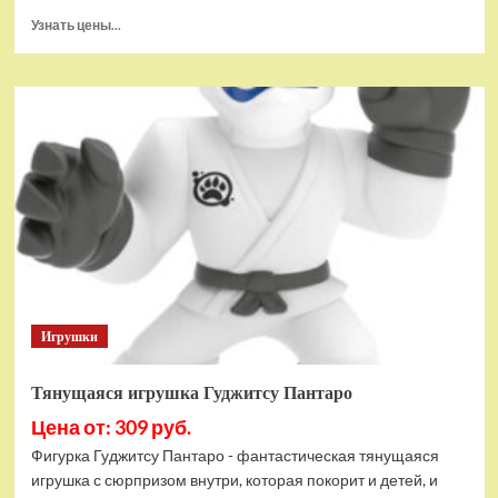
Прочитать
Узнать цены...
больше
о
Тянущаяся
игрушка
Гуджитсу
Черная
Пантера
Марвел
Игрушки
Тянущаяся игрушка Гуджитсу Пантаро
Цена от: 309 руб.
Фигурка Гуджитсу Пантаро - фантастическая тянущаяся
игрушка с сюрпризом внутри, которая покорит и детей, и