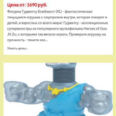
Цена от: 1690 руб.
Фигурка Гуджитсу Блейзагот (XL) - фантастическая
тянущаяся игрушка с сюрпризом внутри, которая покорит и
детей, и взрослых со всего мира! Гуджитсу - коллекционные
супермонстры из популярного мультфильма Heroes of Goo
Jit Zu, с которыми так весело играть. Проверьте игрушку на
прочность - тяните изо...
Прочитать
Узнать цены...
больше
о
Тянущаяся
игрушка
Гуджитсу
Блейзагот
(XL)