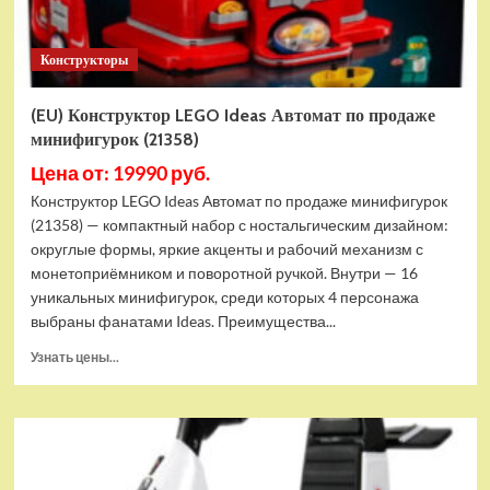
Конструкторы
(EU) Конструктор LEGO Ideas Автомат по продаже
минифигурок (21358)
Цена от: 19990 руб.
Конструктор LEGO Ideas Автомат по продаже минифигурок
(21358) — компактный набор с ностальгическим дизайном:
округлые формы, яркие акценты и рабочий механизм с
монетоприёмником и поворотной ручкой. Внутри — 16
уникальных минифигурок, среди которых 4 персонажа
выбраны фанатами Ideas. Преимущества...
Прочитать
Узнать цены...
больше
о
(EU)
Конструктор
LEGO
Ideas