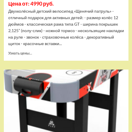
Цена от: 4990 руб.
Двухколёсный детский велосипед «Щенячий патруль» -
отличный подарок для активных детей: - размер колёс 12
дюймов - классическая рама типа GT - ширина покрышек
2,125” (полу-слик) - ножной тормоз - нескользящие накладки
на руле - звонок - страховочные колёса - декоративный
щиток - красочные вставки...
Прочитать
Узнать цены...
больше
о
Вело.дет.12"
Щенячий
Патруль
gt-
тип,щиток,встав.страх.кол,звон,полу-
слик
2,125"
—
в
кор.1шт
ST12091-
GT