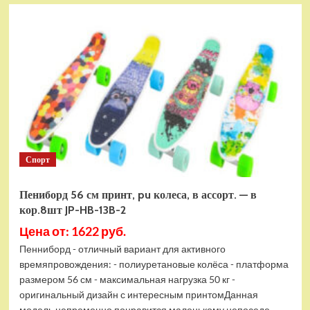
Геймпад
Microsoft
Xbox
Wireless
Controller
Lunar
Shift
Special
Edition
(серебрянный)
Спорт
Пениборд 56 см принт, pu колеса, в ассорт. — в
кор.8шт JP-HB-13B-2
Цена от: 1622 руб.
Пенниборд - отличный вариант для активного
времяпровождения: - полиуретановые колёса - платформа
размером 56 см - максимальная нагрузка 50 кг -
оригинальный дизайн с интересным принтомДанная
модель непременно понравится маленькому непоседе