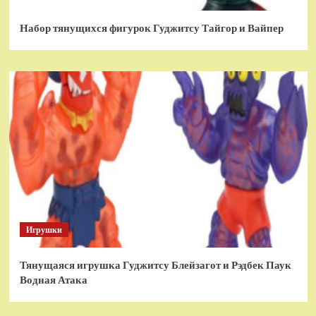
Набор тянущихся фигурок Гуджитсу Тайгор и Вайпер
Игрушки
Тянущаяся игрушка Гуджитсу Блейзагот и Рэдбек Паук
Водная Атака