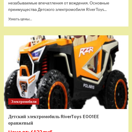
незабываемые впечатления от вождения. Основные
преимущества Детского электромобиля RiverToys...
Прочитать
Узнать цены...
больше
о
Детский
электромобиль
RiverToys
Ford
Mustang
GT
(A222MP)
розовый
Электромобили
Детский электромобиль RiverToys E001EE
оранжевый