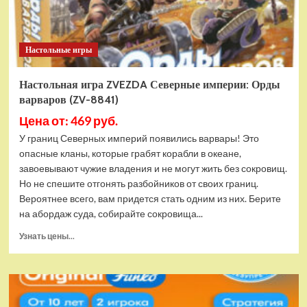
8924)
Настольные игры
Настольная игра ZVEZDA Северные империи: Орды
варваров (ZV-8841)
Цена от: 469 руб.
У границ Северных империй появились варвары! Это
опасные кланы, которые грабят корабли в океане,
завоевывают чужие владения и не могут жить без сокровищ.
Но не спешите отгонять разбойников от своих границ.
Вероятнее всего, вам придется стать одним из них. Берите
на абордаж суда, собирайте сокровища...
Прочитать
Узнать цены...
больше
о
Настольная
игра
ZVEZDA