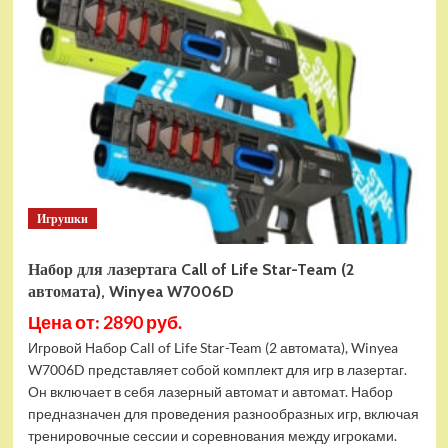
футбол
DFC
TEMPEST
SBMS-
SB-
002
Игрушки
Набор для лазертага Call of Life Star-Team (2
автомата), Winyea W7006D
Цена от: 2890 руб.
Игровой Набор Call of Life Star-Team (2 автомата), Winyea
W7006D представляет собой комплект для игр в лазертаг.
Он включает в себя лазерный автомат и автомат. Набор
предназначен для проведения разнообразных игр, включая
тренировочные сессии и соревнования между игроками.