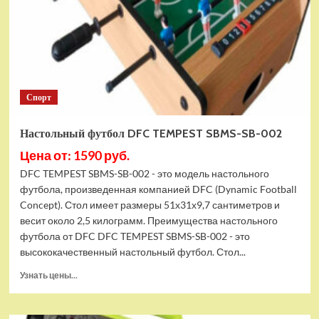
ST-
1274
Спорт
Настольный футбол DFC TEMPEST SBMS-SB-002
Цена от: 1590 руб.
DFC TEMPEST SBMS-SB-002 - это модель настольного
футбола, произведенная компанией DFC (Dynamic Football
Concept). Стол имеет размеры 51х31х9,7 сантиметров и
весит около 2,5 килограмм. Преимущества настольного
футбола от DFC DFC TEMPEST SBMS-SB-002 - это
высококачественный настольный футбол. Стол...
Прочитать
Узнать цены...
больше
о
Настольный