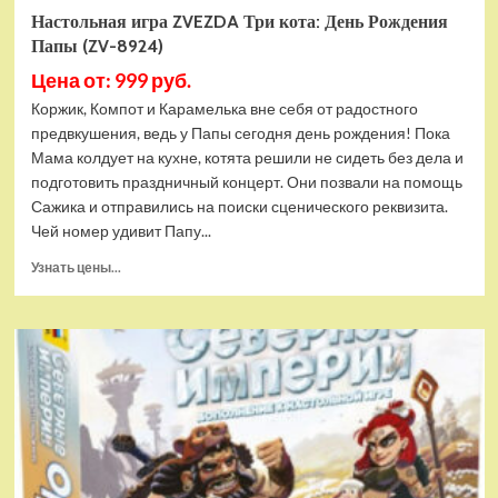
Настольная игра ZVEZDA Три кота: День Рождения
Папы (ZV-8924)
Цена от: 999 руб.
Коржик, Компот и Карамелька вне себя от радостного
предвкушения, ведь у Папы сегодня день рождения! Пока
Мама колдует на кухне, котята решили не сидеть без дела и
подготовить праздничный концерт. Они позвали на помощь
Сажика и отправились на поиски сценического реквизита.
Чей номер удивит Папу...
Прочитать
Узнать цены...
больше
о
Настольная
игра
ZVEZDA
Три
кота:
День
Рождения
Папы
(ZV-