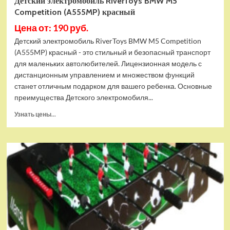
Детский электромобиль RiverToys BMW M5
Competition (A555MP) красный
Цена от: 190 руб.
Детский электромобиль RiverToys BMW M5 Competition
(A555MP) красный - это стильный и безопасный транспорт
для маленьких автолюбителей. Лицензионная модель с
дистанционным управлением и множеством функций
станет отличным подарком для вашего ребенка. Основные
преимущества Детского электромобиля...
Прочитать
Узнать цены...
больше
о
Детский
электромобиль
RiverToys
BMW
M5
Competition
(A555MP)
красный