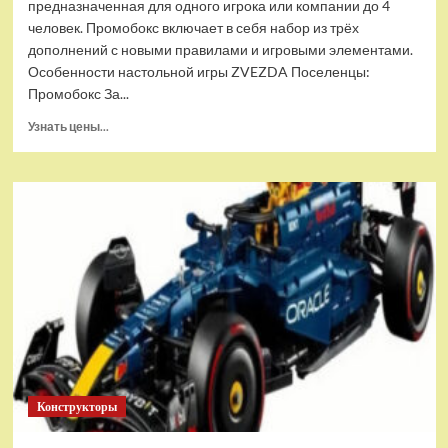
предназначенная для одного игрока или компании до 4
человек. Промобокс включает в себя набор из трёх
дополнений с новыми правилами и игровыми элементами.
Особенности настольной игры ZVEZDA Поселенцы:
Промобокс За...
Прочитать
Узнать цены...
больше
о
Настольная
игра
ZVEZDA
Поселенцы:
Промобокс
(ZV-
8976)
Конструкторы