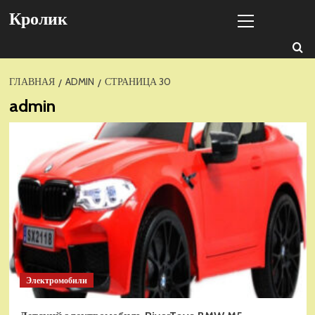
Перейти
Основное
Кролик
к
меню
содержимому
ГЛАВНАЯ
ADMIN
СТРАНИЦА 30
admin
Электромобили