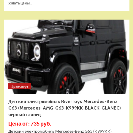
Прочитать
Узнать цены...
больше
о
Детский
электромобиль
RiverToys
F333FF
синий
глянец
Транспорт
Детский электромобиль RiverToys Mercedes-Benz
G63 (Mercedes-AMG-G63-K999KK-BLACK-GLANEC)
черный глянец
Цена от: 735 руб.
Детский электромобиль Mercedes-Benz G63 (K999KK)