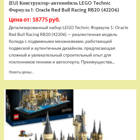
(EU) Конструктор-автомобиль LEGO Technic
Формула 1: Oracle Red Bull Racing RB20 (42206)
Цена от: 18775 руб.
Детализированный набор LEGO Technic Формула 1: Oracle
Red Bull Racing RB20 (42206) — реалистичная модель
болида с подвижными механизмами, работающей
подвеской и аутентичным дизайном, предлагающая
сложный и увлекательный строительный опыт для
поклонников техники и автоспорта. Преимущества...
Прочитать
Узнать цены...
больше
о
(EU)
Конструктор-
автомобиль
LEGO
Technic
Формула
1:
Oracle
Red