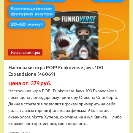
Северные
империи:
Орды
варваров
(ZV-
8841)
Настольные игры
Настольная игра POP! Funkoverse Jaws 100
Expandalone (46069)
Цена от: 379 руб.
Настольная игра POP! Funkoverse Jaws 100 Expandalone
посвящена легендарному триллеру Стивена Спилберга.
Данная стратегия позволит игрокам примерить на себя
роль главных героев фильма из фильма «Челюсти»:
океанолога Мэтта Хупера, охотника на акул Квинта — либо
их извечного противника, кровожадного...
Прочитать