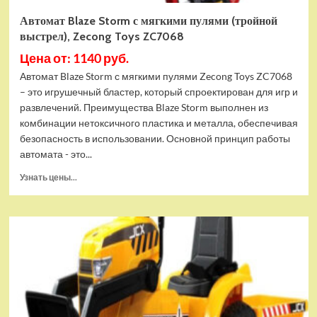
Автомат Blaze Storm с мягкими пулями (тройной
выстрел), Zecong Toys ZC7068
Цена от: 1140 руб.
Автомат Blaze Storm с мягкими пулями Zecong Toys ZC7068
– это игрушечный бластер, который спроектирован для игр и
развлечений. Преимущества Blaze Storm выполнен из
комбинации нетоксичного пластика и металла, обеспечивая
безопасность в использовании. Основной принцип работы
автомата - это...
Прочитать
Узнать цены...
больше
о
Автомат
Blaze
Storm
с
мягкими
пулями
(тройной
выстрел),