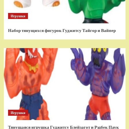
Игрушки
Набор тянущихся фигурок Гуджитсу Тайгор и Вайпер
Игрушки
Тянущаяся игрушка Гуджитсу Блейзагот и Рэдбек Паук