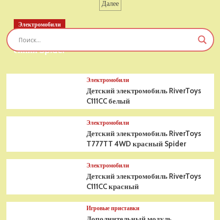
записей
Далее
Potter
Хогвартс
Электромобили
(76419)
Детский электромобиль RiverToys T777TT 4WD
синий Spider
Электромобили
Детский электромобиль RiverToys
C111CC белый
Электромобили
Детский электромобиль RiverToys
T777TT 4WD красный Spider
Электромобили
Детский электромобиль RiverToys
C111CC красный
Игровые приставки
Дополнительный модуль