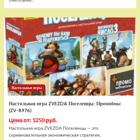
Узнать цены...
больше
о
Настольная
игра
POP!
Funkoverse
Jaws
100
Expandalone
(46069)
Настольные игры
Настольная игра ZVEZDA Поселенцы: Промобокс
(ZV-8976)
Цена от: 1250 руб.
Настольная игра ZVEZDA Поселенцы — это
соревновательная экономическая стратегия,