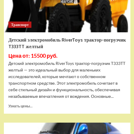
Zecong
Toys
ZC7068
Транспорт
Детский электромобиль RiverToys трактор-погрузчик
T333TT желтый
Цена от: 15500 руб.
Детский электромобиль RiverToys трактор-погрузчик T333TT
желтый — это идеальный выбор для маленьких
исследователей, которые мечтают о собственном
транспортном средстве. Этот электромобиль сочетает в
себе стильный дизайн и функциональность, обеспечивая
незабываемые впечатления от вождения. Основные...
Прочитать
Узнать цены...
больше
о
Детский
электромобиль
RiverToys