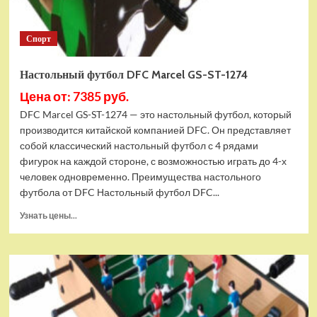
Спорт
Настольный футбол DFC Marcel GS-ST-1274
Цена от: 7385 руб.
DFC Marcel GS-ST-1274 — это настольный футбол, который
производится китайской компанией DFC. Он представляет
собой классический настольный футбол с 4 рядами
фигурок на каждой стороне, с возможностью играть до 4-х
человек одновременно. Преимущества настольного
футбола от DFC Настольный футбол DFC...
Прочитать
Узнать цены...
больше
о
Настольный
футбол
DFC
Marcel
GS-