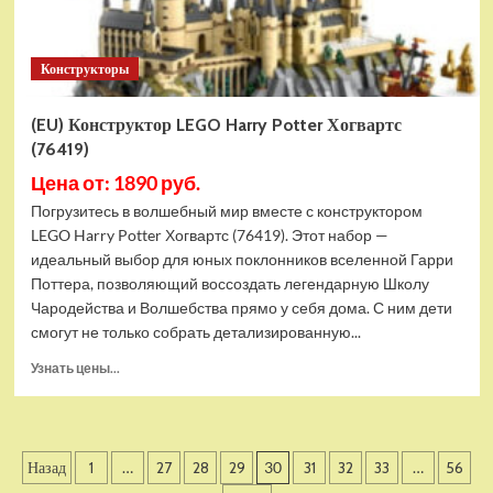
Bull
Racing
RB20
Конструкторы
(42206)
(EU) Конструктор LEGO Harry Potter Хогвартс
(76419)
Цена от: 1890 руб.
Погрузитесь в волшебный мир вместе с конструктором
LEGO Harry Potter Хогвартс (76419). Этот набор —
идеальный выбор для юных поклонников вселенной Гарри
Поттера, позволяющий воссоздать легендарную Школу
Чародейства и Волшебства прямо у себя дома. С ним дети
смогут не только собрать детализированную...
Прочитать
Узнать цены...
больше
о
(EU)
Конструктор
Пагинация
Назад
1
…
27
28
29
30
31
32
33
…
56
LEGO
Harry