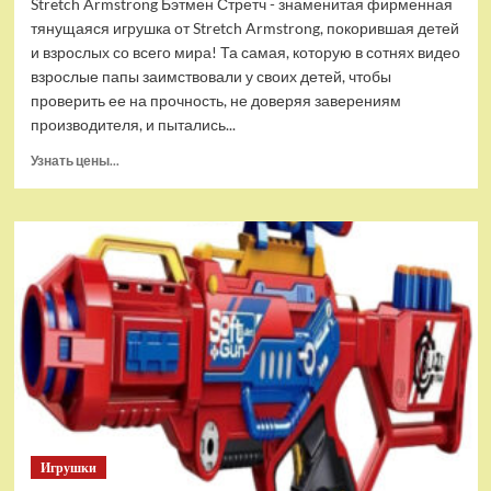
Stretch Armstrong Бэтмен Стретч - знаменитая фирменная
тянущаяся игрушка от Stretch Armstrong, покорившая детей
и взрослых со всего мира! Та самая, которую в сотнях видео
взрослые папы заимствовали у своих детей, чтобы
проверить ее на прочность, не доверяя заверениям
производителя, и пытались...
Прочитать
Узнать цены...
больше
о
Тянущаяся
игрушка
Stretch
Armstrong
Бэтмен
Стретч
Игрушки