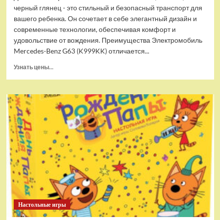
черный глянец - это стильный и безопасный транспорт для
вашего ребенка. Он сочетает в себе элегантный дизайн и
современные технологии, обеспечивая комфорт и
удовольствие от вождения. Преимущества Электромобиль
Mercedes-Benz G63 (K999KK) отличается...
Прочитать
Узнать цены...
больше
о
Детский
электромобиль
RiverToys
Mercedes-
Benz
G63
(Mercedes-
AMG-
G63-
K999KK-
BLACK-
GLANEC)
Настольные игры
черный
глянец