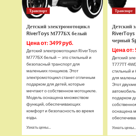
Транспорт
Транспорт
Детский электромотоцикл
Детский 
RiverToys М777БХ белый
RiverToy
черный S
Цена от: 3499 руб.
Цена от: 
Детский электромотоцикл RiverToys
М777БХ белый — это стильный и
Детский эле
безопасный транспорт для
T777TT 4WD 
маленьких гонщиков. Этот
стильный и
электромотоцикл станет отличным
для малень
подарком для детей, которые
Этот двухм
мечтают о собственном мотоцикле.
автомобиль
Модель оснащена множеством
подарком д
функций, обеспечивающих
собственно
комфорт и безопасность во время
оснащена м
езды.
обеспечива
Прочитать
Узнать цены...
Узнать цены..
больше