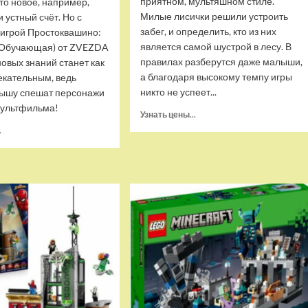
приятном, мультяшном стиле.
-то новое, например,
Милые лисички решили устроить
 устный счёт. Но с
забег, и определить, кто из них
 игрой Простоквашино:
является самой шустрой в лесу. В
 (Обучающая) от ZVEZDA
правилах разберутся даже малыши,
овых знаний станет как
а благодаря высокому темпу игры
екательным, ведь
никто не успеет...
ышу спешат персонажи
ультфильма!
Прочитать
Узнать цены...
больше
Прочитать
.
о
больше
Настольная
о
игра
Настольная
ZVEZDA
игра
Дикий
ZVEZDA
кросс
Простоквашино:
(ZV-
Счет
8994)
до
10
(Обучающая)
(ZV-
8682)