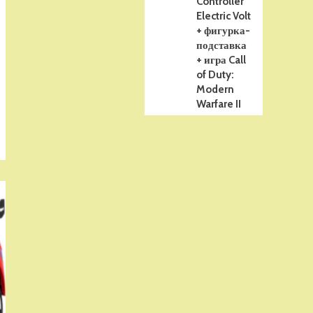
Controller
Electric Volt
+ фигурка-
подставка
+ игра Call
of Duty:
Modern
Warfare II