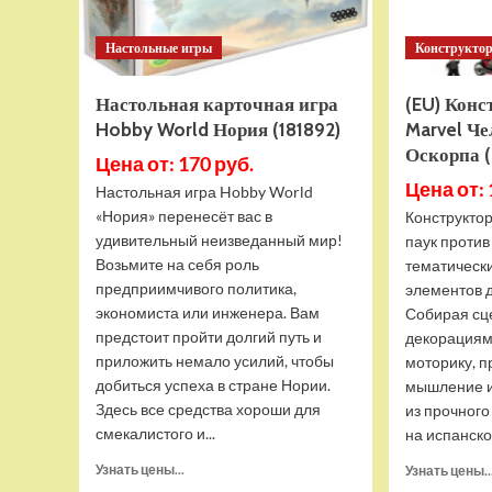
Настольные игры
Конструкто
Настольная карточная игра
(EU) Кон
Hobby World Нория (181892)
Marvel Че
Оскорпа (
Цена от: 170 руб.
Цена от: 
Настольная игра Hobby World
«Нория» перенесёт вас в
Конструктор
удивительный неизведанный мир!
паук против
Возьмите на себя роль
тематически
предприимчивого политика,
элементов д
экономиста или инженера. Вам
Собирая сц
предстоит пройти долгий путь и
декорациям
приложить немало усилий, чтобы
моторику, 
добиться успеха в стране Нории.
мышление и
Здесь все средства хороши для
из прочного
смекалистого и...
на испанско
Прочитать
Узнать цены...
Узнать цены..
больше