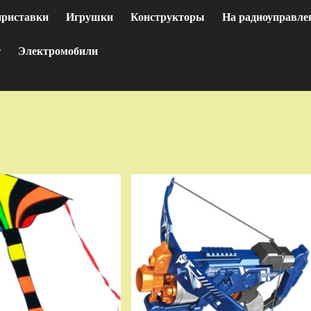
приставки
Игрушки
Конструкторы
На радиоуправле
т
Электромобили