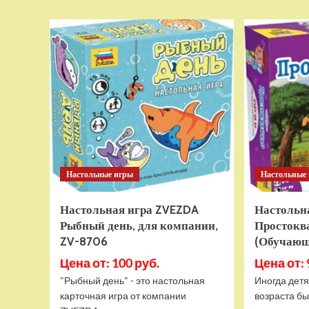
о
Детский
электромотоцикл
RiverToys
М777БХ
белый
Настольные игры
Настольные
Настольная игра ZVEZDA
Настольн
Рыбный день, для компании,
Простоква
ZV-8706
(Обучающ
Цена от: 100 руб.
Цена от: 
"Рыбный день" - это настольная
Иногда дет
карточная игра от компании
возраста бы