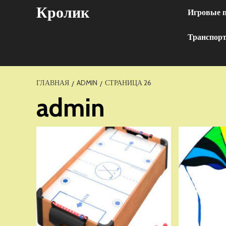
Перейти
Кролик
Игровые 
к
содержимому
Транспор
ГЛАВНАЯ
ADMIN
СТРАНИЦА 26
admin