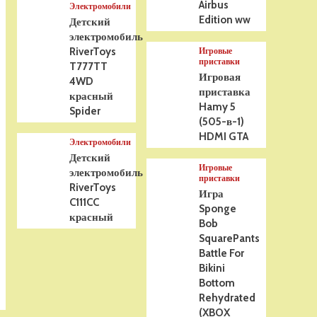
Airbus
Электромобили
Edition ww
Детский
электромобиль
RiverToys
Игровые
приставки
T777TT
Игровая
4WD
приставка
красный
Hamy 5
Spider
(505-в-1)
HDMI GTA
Электромобили
Детский
Игровые
электромобиль
приставки
RiverToys
Игра
C111CC
Sponge
красный
Bob
SquarePants
Battle For
Bikini
Bottom
Rehydrated
(XBOX