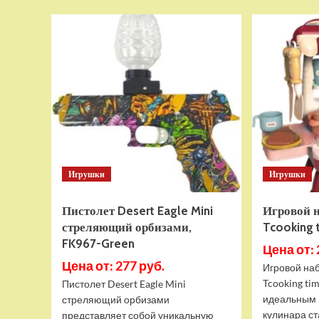
SB-
AT-
2490
Игрушки
Игрушки
Пистолет Desert Eagle Mini
Игровой н
стреляющий орбизами,
Tcooking 
FK967-Green
Цена от: 
Цена от: 277 руб.
Игровой наб
Tcooking ti
Пистолет Desert Eagle Mini
идеальным 
стреляющий орбизами
кулинара ст
представляет собой уникальную