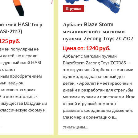
Игрушки
й змей HASI Тигр
Арбалет Blaze Storm
ASI-21117)
механический с мягкими
пулями, Zecong Toys ZC7107
125 руб.
Цена от: 1240 руб.
змеи популярны не
и детей, но и среди
Арбалет с мягкими пулями
Воздушный змей HASI
BlazeStorm Zecong Toys ZC7065 –
о станет
это игрушечный арбалет с мягкими
ьным приобретением
пулями, предназначенный для
мьи, ведь он
детей. к Арбалет имеет красочный
т множество ярких
дизайн и разработан для стрельбы
й и положительных
мягкими пулями и присосками. Игра
еимущества Воздушный
с такой игрушкой помогает
 классическую форму и
развивать координацию движений,
.
глазомер и ориентацию в...
Прочитать
Прочитать
.
Узнать цены...
больше
больше
о
о