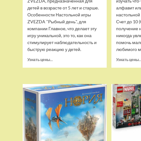
ZVEZDA, предназначенная для
изучать что
детей в возрасте от 5 лет и старше.
алфавит или
Особенности Настольной игры
настольной
ZVEZDA "Рыбный день", для
Счет до 10
компании Главное, что делает эту
получение н
игру уникальной, это то, как она
никогда увл
стимулирует наблюдательность и
помочь мал
быструю реакцию у детей.
любимого м
Прочитать
Узнать цены...
Узнать цены..
больше
о
Настольная
игра
ZVEZDA
Рыбный
день,
для
компании,
ZV-
8706