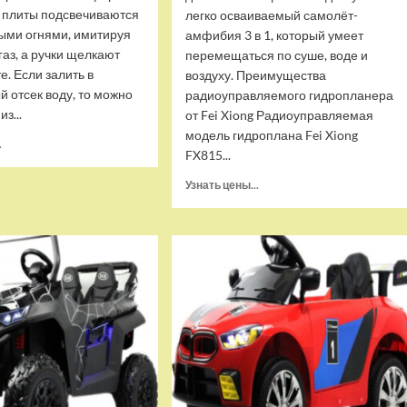
 плиты подсвечиваются
легко осваиваемый самолёт-
ыми огнями, имитируя
амфибия 3 в 1, который умеет
аз, а ручки щелкают
перемещаться по суше, воде и
е. Если залить в
воздуху. Преимущества
 отсек воду, то можно
радиоуправляемого гидропланера
из...
от Fei Xiong Радиоуправляемая
модель гидроплана Fei Xiong
Прочитать
.
FX815...
больше
о
Прочитать
Узнать цены...
Игровой
больше
набор
о
Xinkele
Радиоуправляемая
Кухня
модель
Tcooking
Fei
time
Xiong
KL23-
гидроплан
1
Sea-
Land-
Air
для
начинающих(FX815)