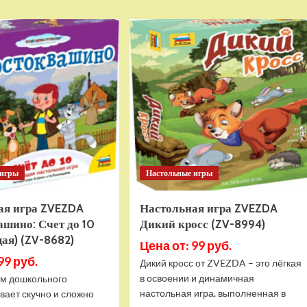
о
о
Детский
Детский
электромобиль
электромобиль
RiverToys
RiverToys
F444FF
T777TT
красный
4WD
черный
Spider
 игры
Настольные игры
ая игра ZVEZDA
Настольная игра ZVEZDA
шино: Счет до 10
Дикий кросс (ZV-8994)
ая) (ZV-8682)
Цена от: 99 руб.
99 руб.
Дикий кросс от ZVEZDA – это лёгкая
в освоении и динамичная
ям дошкольного
настольная игра, выполненная в
вает скучно и сложно