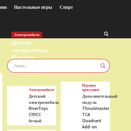
нии
Настольные игры
Спорт
Электромобили
Детский
электромобиль
RiverToys
T777TT 4WD
синий Spider
Игровые
Электромобили
приставки
Детский
Дополнительный
электромобиль
модуль
RiverToys
Thrustmaster
C111CC
TCA
белый
Quadrant
Add-on