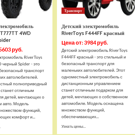
Транспорт
электромобиль
Детский электромобиль
s T777TT 4WD
RiverToys F444FF красный
pider
Цена от: 3984 руб.
5603 руб.
Детский электромобиль RiverToys
F444FF красный - это стильный и
ктромобиль RiverToys
безопасный транспорт для
черный Spider - это
маленьких автолюбителей. Этот
 безопасный транспорт
одноместный электромобиль с
ких автолюбителей.
дистанционным управлением
естный полноприводный
станет отличным подарком для
 станет отличным
детей, мечтающих о собственном
ля детей, мечтающих о
автомобиле. Модель оснащена
м авто. Модель
множеством функций,
ножеством функций,
обеспечивающих...
ющих комфорт и...
Прочитать
Прочитать
Узнать цены...
.
больше
больше