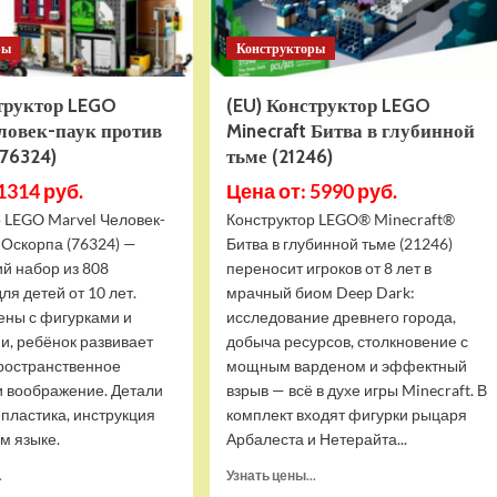
ры
Конструкторы
структор LEGO
(EU) Конструктор LEGO
ловек-паук против
Minecraft Битва в глубинной
76324)
тьме (21246)
1314 руб.
Цена от: 5990 руб.
 LEGO Marvel Человек-
Конструктор LEGO® Minecraft®
 Оскорпа (76324) —
Битва в глубинной тьме (21246)
й набор из 808
переносит игроков от 8 лет в
ля детей от 10 лет.
мрачный биом Deep Dark:
ены с фигурками и
исследование древнего города,
и, ребёнок развивает
добыча ресурсов, столкновение с
пространственное
мощным варденом и эффектный
 воображение. Детали
взрыв — всё в духе игры Minecraft. В
 пластика, инструкция
комплект входят фигурки рыцаря
м языке.
Арбалеста и Нетерайта...
Прочитать
Прочитать
.
Узнать цены...
больше
больше