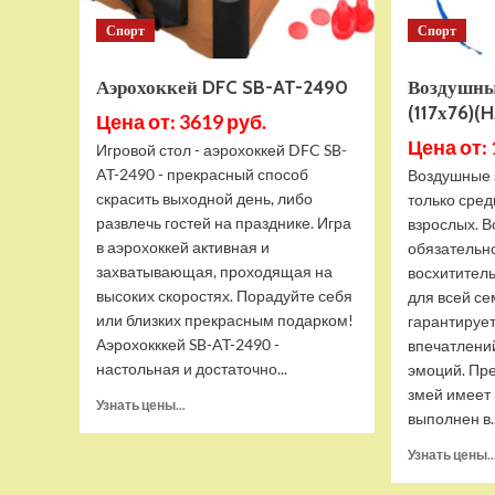
Спорт
Спорт
Аэрохоккей DFC SB-AT-2490
Воздушны
(117х76)(H
Цена от: 3619 руб.
Цена от: 
Игровой стол - аэрохоккей DFC SB-
AT-2490 - прекрасный способ
Воздушные 
скрасить выходной день, либо
только сред
развлечь гостей на празднике. Игра
взрослых. 
в аэрохоккей активная и
обязательн
захватывающая, проходящая на
восхитител
высоких скоростях. Порадуйте себя
для всей се
или близких прекрасным подарком!
гарантируе
Аэрохокккей SB-AT-2490 -
впечатлени
настольная и достаточно...
эмоций. Пр
змей имеет
Прочитать
Узнать цены...
выполнен в..
больше
о
Узнать цены..
Аэрохоккей
DFC