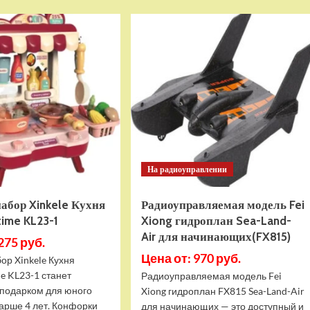
Воздушный
Арбалет
змей
Blaze
HASI
Storm
Тигр
механический
(117х76)
с
(HASI-
мягкими
21117)
пулями,
Zecong
Toys
ZC7107
На радиоуправлении
абор Xinkele Кухня
Радиоуправляемая модель Fei
time KL23-1
Xiong гидроплан Sea-Land-
Air для начинающих(FX815)
275 руб.
Цена от: 970 руб.
ор Xinkele Кухня
me KL23-1 станет
Радиоуправляемая модель Fei
подарком для юного
Xiong гидроплан FX815 Sea-Land-Air
арше 4 лет. Конфорки
для начинающих — это доступный и