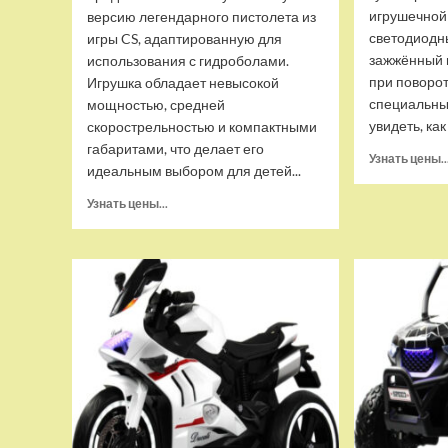
игрушечной
версию легендарного пистолета из
светодиодн
игры CS, адаптированную для
зажжённый г
использования с гидроболами.
при поворот
Игрушка обладает невысокой
специальный
мощностью, средней
увидеть, как 
скорострельностью и компактными
габаритами, что делает его
Узнать цены..
идеальным выбором для детей...
Прочитать
Узнать цены...
больше
о
Пистолет
Desert
Eagle
Mini
стреляющий
орбизами,
FK967-
Green