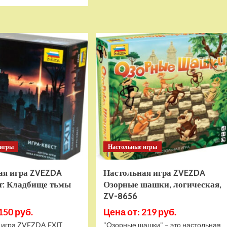
больше
Детский
о
электромобиль
Детский
RiverToys
электромобиль
M222MM
RiverToys
розовый
(Z777ZZ-
камуфляж
PINK)
розовый
 игры
Настольные игры
ая игра ZVEZDA
Настольная игра ZVEZDA
ст: Кладбище тьмы
Озорные шашки, логическая,
)
ZV-8656
150 руб.
Цена от: 219 руб.
 игра ZVEZDA EXIT
"Озорные шашки" – это настольная