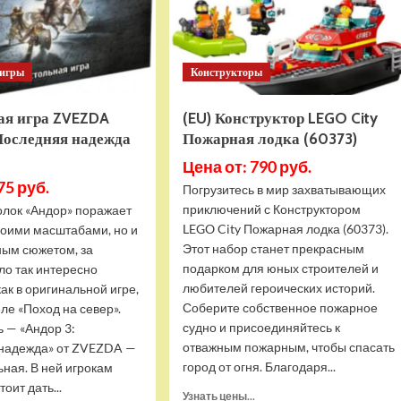
8846)
 игры
Конструкторы
ая игра ZVEZDA
(EU) Конструктор LEGO City
Последняя надежда
Пожарная лодка (60373)
Цена от: 790 руб.
75 руб.
Погрузитесь в мир захватывающих
приключений с Конструктором
олок «Андор» поражает
LEGO City Пожарная лодка (60373).
воими масштабами, но и
Этот набор станет прекрасным
ным сюжетом, за
подарком для юных строителей и
ло так интересно
любителей героических историй.
ак в оригинальной игре,
Соберите собственное пожарное
еле «Поход на север».
судно и присоединяйтесь к
ь — «Андор 3:
отважным пожарным, чтобы спасать
надежда» от ZVEZDA —
город от огня. Благодаря...
ная. В ней игрокам
оит дать...
Прочитать
Узнать цены...