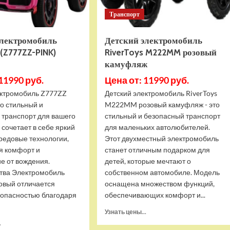
Транспорт
электромобиль
Детский электромобиль
 (Z777ZZ-PINK)
RiverToys M222MM розовый
камуфляж
11990 руб.
Цена от: 11990 руб.
ектромобиль Z777ZZ
Детский электромобиль RiverToys
то стильный и
M222MM розовый камуфляж - это
 транспорт для вашего
стильный и безопасный транспорт
 сочетает в себе яркий
для маленьких автолюбителей.
редовые технологии,
Этот двухместный электромобиль
я комфорт и
станет отличным подарком для
е от вождения.
детей, которые мечтают о
тва Электромобиль
собственном автомобиле. Модель
овый отличается
оснащена множеством функций,
зопасностью благодаря
обеспечивающих комфорт и...
Прочитать
Узнать цены...
больше
Прочитать
.
о