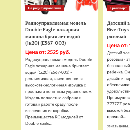
На радиоуправлении
Транспорт
Радиоуправляемая модель
Детский 
Double Eagle пожарная
RiverToys
машина брызгает водой
розовый
(1к20) (E567-003)
Цена от: 
Цена от: 2525 руб.
Детский эл
розовый - э
Радиоуправляемая модель Double
безопасный
Eagle пожарная машина брызгает
ребенка. Он
водой (1к20) (E567-003) –
дизайн и пе
реалистичная, качественная и
обеспечива
высокотехнологичная игрушка с
удовольстви
простым и понятным управлением.
Преимущес
Модель полностью собрана и
Z777ZZ роз
готова к работе сразу после
высокой бе
извлечения из коробки.
прочной...
Преимущества RC моделей от
Double Eagle...
Узнать цены..