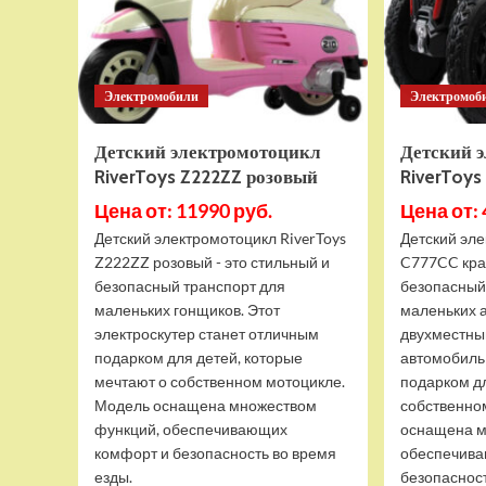
Электромобили
Электромоб
Детский электромотоцикл
Детский 
RiverToys Z222ZZ розовый
RiverToy
Цена от: 11990 руб.
Цена от: 
Детский электромотоцикл RiverToys
Детский эле
Z222ZZ розовый - это стильный и
C777CC кра
безопасный транспорт для
безопасный
маленьких гонщиков. Этот
маленьких 
электроскутер станет отличным
двухместны
подарком для детей, которые
автомобиль
мечтают о собственном мотоцикле.
подарком д
Модель оснащена множеством
собственно
функций, обеспечивающих
оснащена м
комфорт и безопасность во время
обеспечива
езды.
безопасность