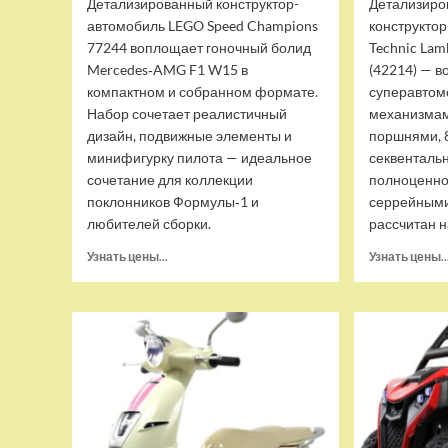
Детализированный конструктор-
Детализиро
автомобиль LEGO Speed Champions
конструкто
77244 воплощает гоночный болид
Technic Lam
Mercedes‑AMG F1 W15 в
(42214) — 
компактном и собранном формате.
суперавтом
Набор сочетает реалистичный
механизмам
дизайн, подвижные элементы и
поршнями, 
минифигурку пилота — идеальное
секвентальн
сочетание для коллекции
полноценно
поклонников Формулы‑1 и
серрейными
любителей сборки.
рассчитан на
Прочитать
Узнать цены...
Узнать цены..
больше
о
(EU)
Конструктор-
автомобиль
LEGO
Speed
Champions
77244-
UNIT