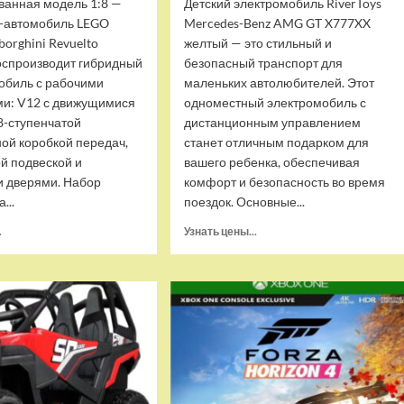
ванная модель 1:8 —
Детский электромобиль RiverToys
р-автомобиль LEGO
Mercedes-Benz AMG GT X777XX
borghini Revuelto
желтый — это стильный и
воспроизводит гибридный
безопасный транспорт для
обиль с рабочими
маленьких автолюбителей. Этот
и: V12 с движущимися
одноместный электромобиль с
8-ступенчатой
дистанционным управлением
ой коробкой передач,
станет отличным подарком для
й подвеской и
вашего ребенка, обеспечивая
 дверями. Набор
комфорт и безопасность во время
...
поездок. Основные...
Прочитать
Прочитать
.
Узнать цены...
больше
больше
о
о
(EU)
Детский
Конструктор-
электромобиль
автомобиль
RiverToys
LEGO
Mercedes-
Technic
Benz
Lamborghini
AMG
Revuelto
GT
(42214)
X777XX