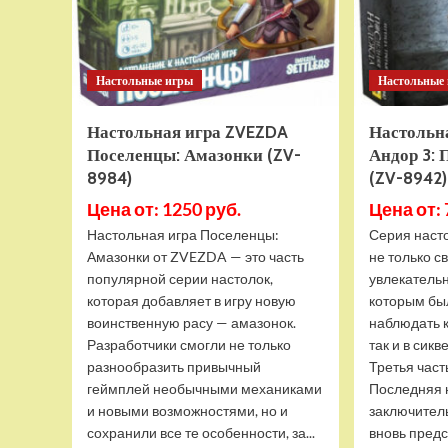
Настольные игры
Настольные
Настольная игра ZVEZDA
Настольн
Поселенцы: Амазонки (ZV-
Андор 3: 
8984)
(ZV-8942)
Цена от: 1250 руб.
Цена от: 
Настольная игра Поселенцы:
Серия наст
Амазонки от ZVEZDA — это часть
не только с
популярной серии настолок,
увлекатель
которая добавляет в игру новую
которым бы
воинственную расу — амазонок.
наблюдать к
Разработчики смогли не только
так и в сикв
разнообразить привычный
Третья част
геймплей необычными механиками
Последняя 
и новыми возможностями, но и
заключитель
сохранили все те особенности, за...
вновь предст