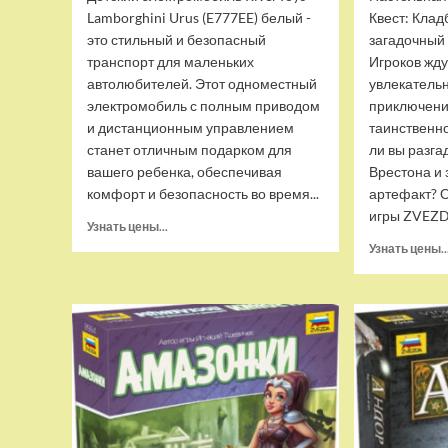
Lamborghini Urus (E777EE) белый -
Квест: Кла
это стильный и безопасный
загадочный 
транспорт для маленьких
Игроков жду
автолюбителей. Этот одноместный
увлекатель
электромобиль с полным приводом
приключени
и дистанционным управлением
таинственн
станет отличным подарком для
ли вы разга
вашего ребенка, обеспечивая
Врестона и
комфорт и безопасность во время...
артефакт? 
игры ZVEZDA
Прочитать
Узнать цены...
больше
Узнать цены..
о
Детский
электромобиль
RiverToys
Lamborghini
Urus
(E777EE)
белый