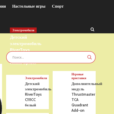
нии
Настольные игры
Спорт
Электромобили
Детский
электромобиль
RiverToys
T777TT 4WD
синий Spider
Игровые
Электромобили
приставки
Детский
Дополнительный
электромобиль
модуль
RiverToys
Thrustmaster
C111CC
TCA
белый
Quadrant
Add-on