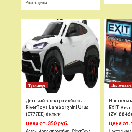
Прочитать
Узнать цены...
больше
о
Радиоуправляемая
модель
Double
Eagle
пожарная
машина
брызгает
водой
(1к20)
(E567-
003)
Транспорт
Настольные
Детский электромобиль
Настольн
RiverToys Lamborghini Urus
EXIT Кве
(E777EE) белый
(ZV-8846
Цена от: 350 руб.
Цена от: 
Детский электромобиль RiverToys
Настольная