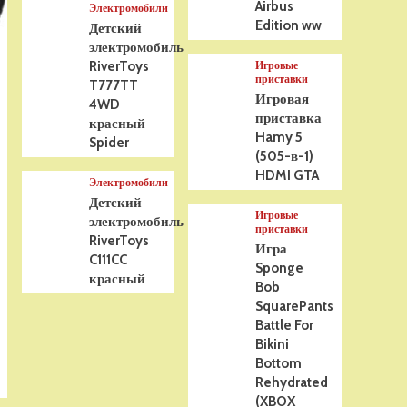
Airbus
Электромобили
Edition ww
Детский
электромобиль
RiverToys
Игровые
приставки
T777TT
Игровая
4WD
приставка
красный
Hamy 5
Spider
(505-в-1)
HDMI GTA
Электромобили
Детский
Игровые
электромобиль
приставки
RiverToys
Игра
C111CC
Sponge
красный
Bob
SquarePants
Battle For
Bikini
Bottom
Rehydrated
(XBOX