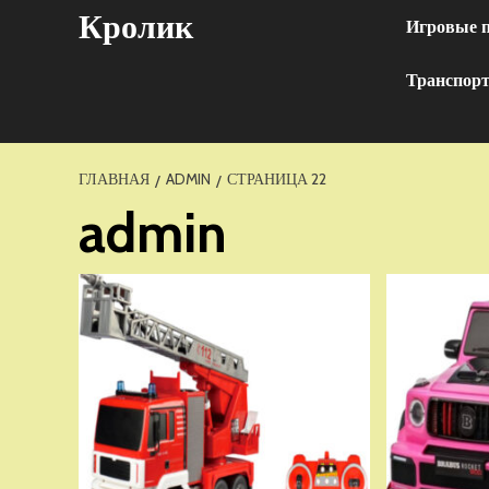
Перейти
Кролик
Игровые 
к
содержимому
Транспор
ГЛАВНАЯ
ADMIN
СТРАНИЦА 22
admin