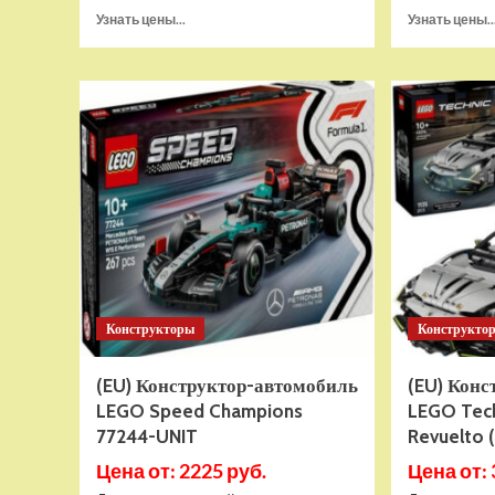
Прочитать
Узнать цены...
Узнать цены..
больше
о
Настольная
игра
ZVEZDA
Поселенцы:
Амазонки
(ZV-
8984)
Конструкторы
Конструкто
(EU) Конструктор-автомобиль
(EU) Кон
LEGO Speed Champions
LEGO Tech
77244-UNIT
Revuelto 
Цена от: 2225 руб.
Цена от: 