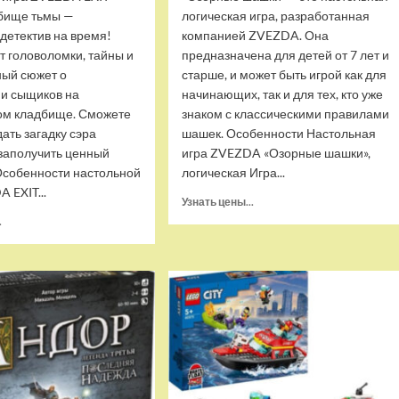
дбище тьмы —
логическая игра, разработанная
детектив на время!
компанией ZVEZDA. Она
т головоломки, тайны и
предназначена для детей от 7 лет и
ный сюжет о
старше, и может быть игрой как для
и сыщиков на
начинающих, так и для тех, кто уже
ом кладбище. Сможете
знаком с классическими правилами
дать загадку сэра
шашек. Особенности Настольная
 заполучить ценный
игра ZVEZDA «Озорные шашки»,
Особенности настольной
логическая Игра...
 EXIT...
Прочитать
Узнать цены...
больше
Прочитать
.
о
больше
Настольная
о
игра
Настольная
ZVEZDA
игра
Озорные
ZVEZDA
шашки,
EXIT
логическая,
Квест:
ZV-
Кладбище
8656
тьмы
(ZV-