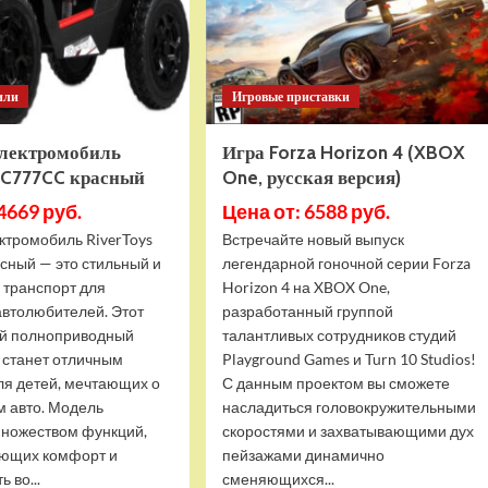
желтый
или
Игровые приставки
электромобиль
Игра Forza Horizon 4 (XBOX
s C777CC красный
One, русская версия)
4669 руб.
Цена от: 6588 руб.
ктромобиль RiverToys
Встречайте новый выпуск
сный — это стильный и
легендарной гоночной серии Forza
 транспорт для
Horizon 4 на XBOX One,
автолюбителей. Этот
разработанный группой
й полноприводный
талантливых сотрудников студий
 станет отличным
Playground Games и Turn 10 Studios!
ля детей, мечтающих о
С данным проектом вы сможете
м авто. Модель
насладиться головокружительными
ножеством функций,
скоростями и захватывающими дух
ющих комфорт и
пейзажами динамично
 во...
сменяющихся...