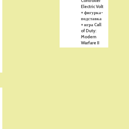
Controller
Electric Volt
+ фигурка-
подставка
+ игра Call
of Duty:
Modern
Warfare II