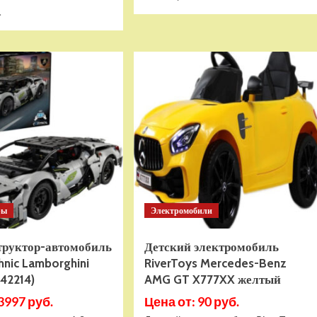
больше
Прочитать
.
о
больше
(EU)
о
Конструктор
Настольная
LEGO
игра
City
ZVEZDA
Пожарная
Андор
лодка
3:
(60373)
Последняя
надежда
(ZV-
8942)
ры
Электромобили
структор-автомобиль
Детский электромобиль
nic Lamborghini
RiverToys Mercedes-Benz
(42214)
AMG GT X777XX желтый
3997 руб.
Цена от: 90 руб.