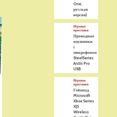
One,
русская
версия)
Игровые
приставки
Проводные
наушники
с
микрофоном
SteelSeries
Arctis Pro
USB
Игровые
приставки
Геймпад
Microsoft
Xbox Series
X|S
Wireless