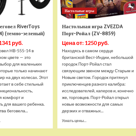
Настольные игры
еговел RiverToys
Настольная игра ZVEZDA
4) (темно-зеленый)
Порт-Ройал (ZV-8859)
1341 руб.
Цена от: 1250 руб.
овел HB-555-14 в
Находясь в самом сердце
ном цвете — это
британской Вест-Индии, небольшой
выбор для маленьких
городок Порт-Ройал стал
оторые только начинают
связующим звеном между Старым и
ир на двух колесах. Этот
Новым светом. Городок притянул
етает в себе стильный
приключенцев разного калибра:
ункциональность,
исследователей, каперов и, конечно
я комфорт и
же, торговцев. Порт-Ройал открыл
ь для вашего ребенка.
новые возможности для самых
а беговела...
дерзких и отважных...
Прочитать
Прочитать
.
Узнать цены...
больше
больше
о
о