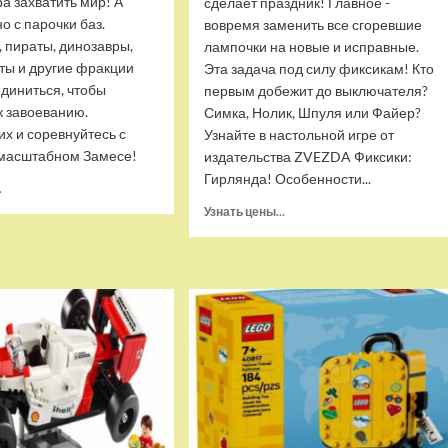
а захватить мир! А
сделает праздник! Главное -
о с парочки баз.
вовремя заменить все сгоревшие
 пираты, динозавры,
лампочки на новые и исправные.
ты и другие фракции
Эта задача под силу фиксикам! Кто
диниться, чтобы
первым добежит до выключателя?
к завоеванию.
Симка, Нолик, Шпуля или Файер?
их и соревнуйтесь с
Узнайте в настольной игре от
 масштабном Замесе!
издательства ZVEZDA Фиксики:
Гирлянда! Особенности...
Прочитать
.
больше
Прочитать
Узнать цены...
о
больше
Настольная
о
карточная
Настольная
игра
игра
Hobby
ZVEZDA
World
Фиксики:
Замес
Гирлянда
(1125)
(ZV-
8929)