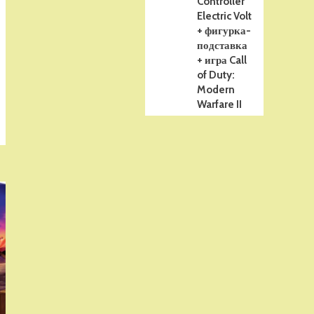
Controller
Electric Volt
+ фигурка-
подставка
+ игра Call
of Duty:
Modern
Warfare II