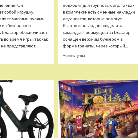
лечения. Он
подходит для групповых игр, так как
т собой игрушку,
в комплекте есть сменные накладки
еляет мягкими пулями,
двух цветов, которые помогут
 из безопасных
быстро и наглядно разделить
. Бластер обеспечивает
команды. Преимущества Бластер
ь во время игры, так как
оснащен верхним бункером в
 не представляют...
форме гранаты, через который...
Прочитать
Прочитать
.
Узнать цены...
больше
больше
о
о
Бластер
Пистолет-
Blaze
бластер
Storm
стреляющий
механический
орбизами,
с
XS-
мягкими
893-
пулями,
Grey
Zecong
Toys
ZC7086