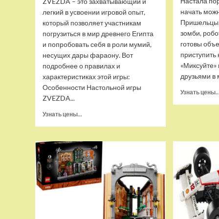
Настала пор
ZVEZDA – это захватывающий и
начать можн
легкий в усвоении игровой опыт,
Пришельцы,
который позволяет участникам
зомби, робо
погрузиться в мир древнего Египта
готовы объе
и попробовать себя в роли мумий,
приступить 
несущих дары фараону. Вот
«Миксуйте» 
подробнее о правилах и
друзьями в
характеристиках этой игры:
Особенности Настольной игры
Узнать цены..
ZVEZDA...
Прочитать
Узнать цены...
больше
о
Настольная
игра
ZVEZDA
Мумии,
для
компании,
ZV-
8710