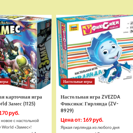
Детский
Настольная
беговел
игра
RiverToys
ZVEZDA
(HB-
Порт-
555-
Ройал
14)
(ZV-
(темно-
8859)
зеленый)
 игры
Настольные игры
ая карточная игра
Настольная игра ZVEZDA
ld Замес (1125)
Фиксики: Гирлянда (ZV-
8929)
170 руб.
Цена от: 169 руб.
 новое с настольной
y World «Замес»!
Яркая гирлянда из любого дня