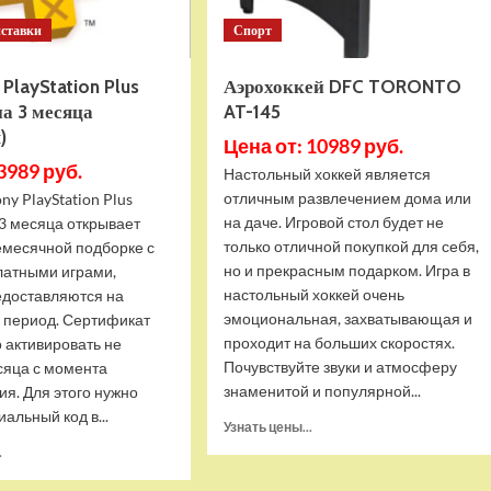
иставки
Спорт
PlayStation Plus
Аэрохоккей DFC TORONTO
на 3 месяца
AT-145
)
Цена от: 10989 руб.
3989 руб.
Настольный хоккей является
отличным развлечением дома или
ny PlayStation Plus
на даче. Игровой стол будет не
а 3 месяца открывает
только отличной покупкой для себя,
емесячной подборке с
но и прекрасным подарком. Игра в
латными играми,
настольный хоккей очень
едоставляются на
эмоциональная, захватывающая и
 период. Сертификат
проходит на больших скоростях.
 активировать не
Почувствуйте звуки и атмосферу
сяца с момента
знаменитой и популярной...
я. Для этого нужно
иальный код в...
Прочитать
Узнать цены...
больше
Прочитать
.
о
больше
Аэрохоккей
о