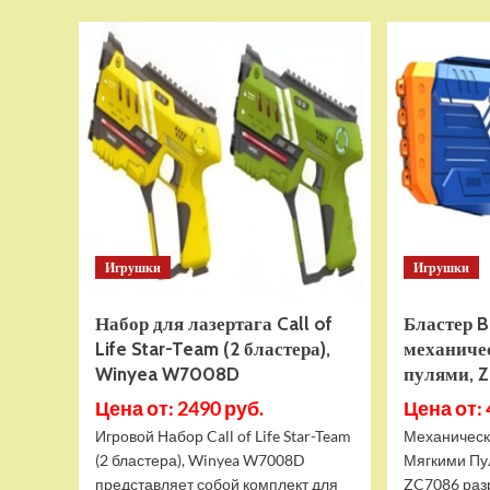
Подписка
PlayStation
Plus
Essential
на
1
год
(Турецкая)
Хит
Игрушки
Игрушки
Набор для лазертага Call of
Бластер B
Life Star-Team (2 бластера),
механиче
Winyea W7008D
пулями, 
Цена от: 2490 руб.
Цена от: 
Игровой Набор Call of Life Star-Team
Механически
(2 бластера), Winyea W7008D
Мягкими Пу
представляет собой комплект для
ZC7086 раз