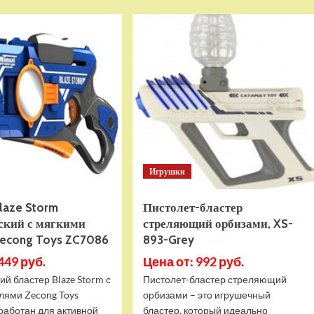
DFC
Подписка
TORONTO
PlayStation
AT-
Plus
145
Essential
на
3
месяца
(Турецкая)
Игрушки
laze Storm
Пистолет-бластер
ский с мягкими
стреляющий орбизами, XS-
Zecong Toys ZC7086
893-Grey
449 руб.
Цена от: 992 руб.
й бластер Blaze Storm с
Пистолет-бластер стреляющий
лями Zecong Toys
орбизами – это игрушечный
работан для активной
бластер, который идеально