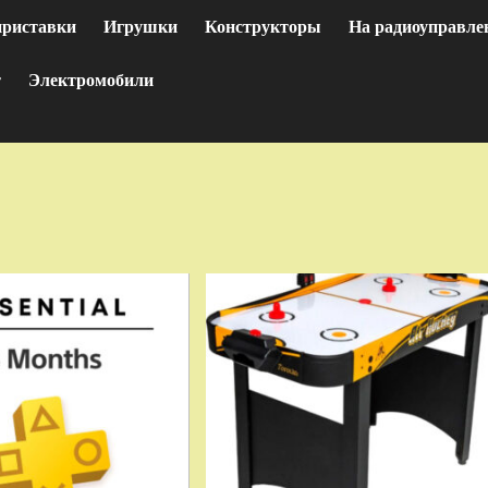
приставки
Игрушки
Конструкторы
На радиоуправле
т
Электромобили