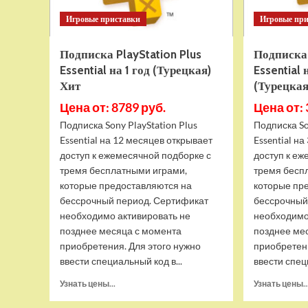
Игровые приставки
Игровые пр
Подписка PlayStation Plus
Подписка 
Essential на 1 год (Турецкая)
Essential 
Хит
(Турецкая
Цена от: 8789 руб.
Цена от: 
Подписка Sony PlayStation Plus
Подписка So
Essential на 12 месяцев открывает
Essential н
доступ к ежемесячной подборке с
доступ к еж
тремя бесплатными играми,
тремя бесп
которые предоставляются на
которые пр
бессрочный период. Сертификат
бессрочный
необходимо активировать не
необходимо
позднее месяца с момента
позднее ме
приобретения. Для этого нужно
приобретени
ввести специальный код в...
ввести спец
Прочитать
Узнать цены...
Узнать цены..
больше
о