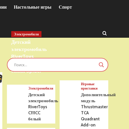
нии
Настольные игры
Спорт
Электромобили
Детский
электромобиль
RiverToys
T777TT 4WD
синий Spider
Игровые
Электромобили
приставки
Детский
Дополнительный
электромобиль
модуль
RiverToys
Thrustmaster
C111CC
TCA
белый
Quadrant
Add-on