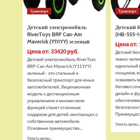
Транспорт
Транспорт
Детский электромобиль
Детский б
RiverToys BRP Can-Am
(HB-555-1
Maverick (Y111YY) зеленый
Цена от: 
Цена от: 33420 руб.
Детский бег
темно-зеле
Детский электромобиль RiverToys
идеальный 
BRP Can-Am Maverick (Y111YY)
гонщиков, к
зеленый - это стильный и
осваивать м
безопасный транспорт для юных
беговел соч
автолюбителей. Лицензионная
дизайн и ф
модель с дистанционным
обеспечива
управлением и множеством
безопасност
функций станет отличным
Преимуществ
подарком для детей, мечтающих о
собственном автомобиле.
Узнать цены..
Основные преимущества...
Прочитать
Узнать цены...