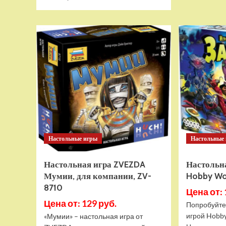
больше
о
Детский
электромобиль
RiverToys
BRP
Can-
Am
Maverick
(Y111YY)
зеленый
Настольные игры
Настольные
Настольная игра ZVEZDA
Настольн
Мумии, для компании, ZV-
Hobby Wor
8710
Цена от: 
Цена от: 129 руб.
Попробуйте
игрой Hobb
«Мумии» – настольная игра от