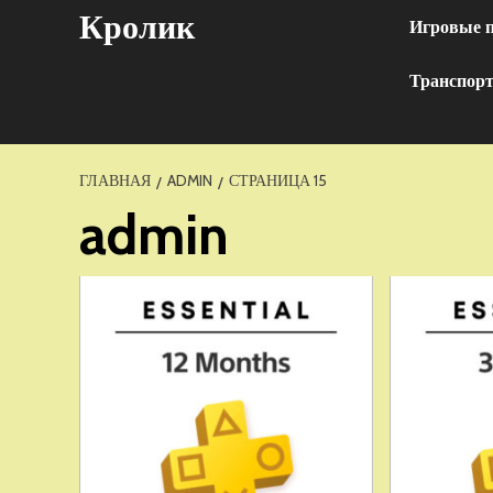
Перейти
Кролик
Игровые 
к
содержимому
Транспор
ГЛАВНАЯ
ADMIN
СТРАНИЦА 15
admin