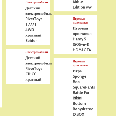
Airbus
Электромобили
Edition ww
Детский
электромобиль
RiverToys
Игровые
приставки
T777TT
Игровая
4WD
приставка
красный
Hamy 5
Spider
(505-в-1)
HDMI GTA
Электромобили
Детский
Игровые
электромобиль
приставки
RiverToys
Игра
C111CC
Sponge
красный
Bob
SquarePants
Battle For
Bikini
Bottom
Rehydrated
(XBOX