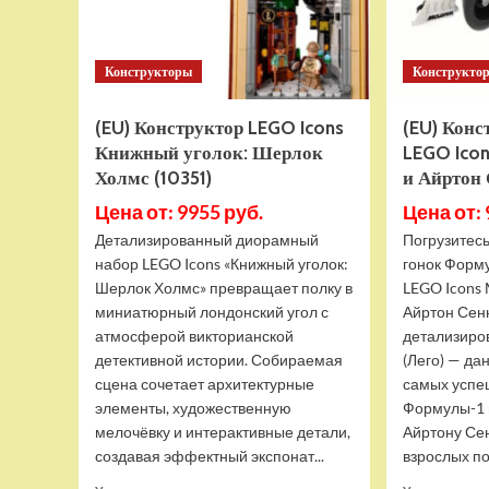
Конструкторы
Конструкто
(EU) Конструктор LEGO Icons
(EU) Кон
Книжный уголок: Шерлок
LEGO Icon
Холмс (10351)
и Айртон
Цена от: 9955 руб.
Цена от: 
Детализированный диорамный
Погрузитес
набор LEGO Icons «Книжный уголок:
гонок Форм
Шерлок Холмс» превращает полку в
LEGO Icons 
миниатюрный лондонский угол с
Айртон Сенн
атмосферой викторианской
детализиро
детективной истории. Собираемая
(Лего) — да
сцена сочетает архитектурные
самых успе
элементы, художественную
Формулы-1 и
мелочёвку и интерактивные детали,
Айртону Се
создавая эффектный экспонат...
взрослых по
Прочитать