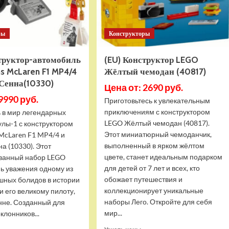
ры
Конструкторы
структор-автомобиль
(EU) Конструктор LEGO
s McLaren F1 MP4/4
Жёлтый чемодан (40817)
 Сенна(10330)
Цена от: 2690 руб.
9990 руб.
Приготовьтесь к увлекательным
приключениям с конструктором
ь в мир легендарных
LEGO Жёлтый чемодан (40817).
улы-1 с конструктором
Этот миниатюрный чемоданчик,
McLaren F1 MP4/4 и
выполненный в ярком жёлтом
а (10330). Этот
цвете, станет идеальным подарком
ванный набор LEGO
для детей от 7 лет и всех, кто
нь уважения одному из
обожает путешествия и
шных болидов в истории
коллекционирует уникальные
 его великому пилоту,
наборы Лего. Откройте для себя
нне. Созданный для
мир...
клонников...
Прочитать
Прочитать