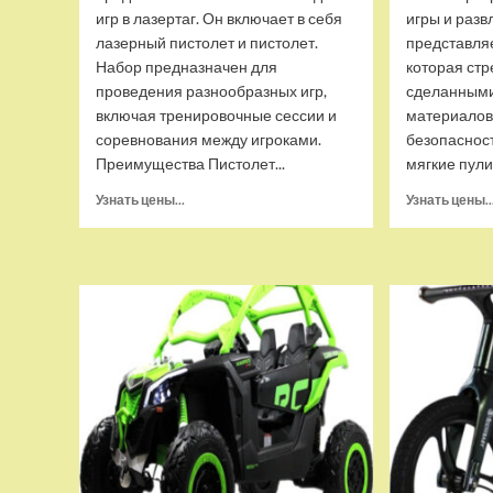
игр в лазертаг. Он включает в себя
игры и разв
лазерный пистолет и пистолет.
представляе
Набор предназначен для
которая стр
проведения разнообразных игр,
сделанными
включая тренировочные сессии и
материалов
соревнования между игроками.
безопасност
Преимущества Пистолет...
мягкие пули
Прочитать
Узнать цены...
Узнать цены..
больше
о
Набор
для
лазертага
Call
of
Life
Star-
Team
(2
бластера),
Winyea
W7008D