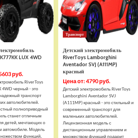
белый
(S307)
белый
Транспорт
электромобиль
Детский электромобиль
s K777KK LUX 4WD
RiverToys Lamborghini
Aventador SVJ (A111MP)
красный
5603 руб.
Цена от: 4790 руб.
ктромобиль RiverToys
 4WD черный - это
Детский электромобиль RiverToys
 надежный транспорт
Lamborghini Aventador SVJ
ких автолюбителей.
(A111MP) красный - это стильный и
естный полноприводный
современный транспорт для
иль станет отличным
маленьких автолюбителей.
ля детей, мечтающих о
Лицензионная модель с
м автомобиле. Модель
дистанционным управлением и
ножеством функций,
множеством функций подарит