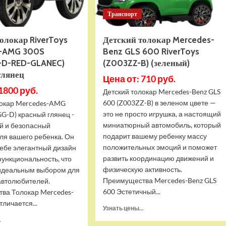
Транспорт
олокар RiverToys
Детский толокар Mercedes-
s-AMG 300S
Benz GLS 600 RiverToys
-D-RED-GLANEC)
(Z003ZZ-B) (зеленый)
глянец
Цена от: 710 руб.
1800 руб.
Детский толокар Mercedes-Benz GLS
600 (Z003ZZ-B) в зеленом цвете —
локар Mercedes-AMG
это не просто игрушка, а настоящий
G-D) красный глянец -
миниатюрный автомобиль, который
ый и безопасный
подарит вашему ребенку массу
ля вашего ребенка. Он
положительных эмоций и поможет
себе элегантный дизайн
развить координацию движений и
ункциональность, что
физическую активность.
 идеальным выбором для
Преимущества Mercedes-Benz GLS
автолюбителей.
600 Эстетичный...
ва Толокар Mercedes-
личается...
Прочитать
Узнать цены...
больше
Прочитать
.
о