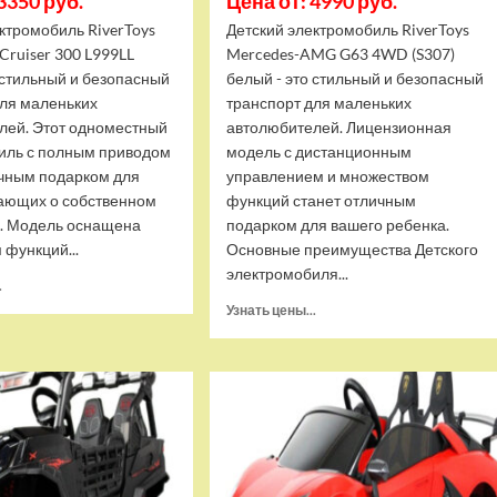
3350 руб.
Цена от: 4990 руб.
ктромобиль RiverToys
Детский электромобиль RiverToys
 Cruiser 300 L999LL
Mercedes-AMG G63 4WD (S307)
 стильный и безопасный
белый - это стильный и безопасный
для маленьких
транспорт для маленьких
лей. Этот одноместный
автолюбителей. Лицензионная
иль с полным приводом
модель с дистанционным
ичным подарком для
управлением и множеством
тающих о собственном
функций станет отличным
. Модель оснащена
подарком для вашего ребенка.
 функций...
Основные преимущества Детского
электромобиля...
Прочитать
.
больше
Прочитать
Узнать цены...
о
больше
Детский
о
электромобиль
Детский
RiverToys
электромобиль
Toyota
RiverToys
Land
Mercedes-
Cruiser
AMG
300
G63
L999LL
4WD