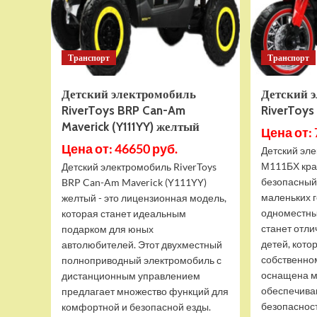
Транспорт
Транспорт
Детский электромобиль
Детский 
RiverToys BRP Can-Am
RiverToys
Maverick (Y111YY) желтый
Цена от: 
Цена от: 46650 руб.
Детский эле
М111БХ крас
Детский электромобиль RiverToys
безопасный
BRP Can-Am Maverick (Y111YY)
маленьких г
желтый - это лицензионная модель,
одноместны
которая станет идеальным
станет отл
подарком для юных
детей, кото
автолюбителей. Этот двухместный
собственно
полноприводный электромобиль с
оснащена м
дистанционным управлением
обеспечива
предлагает множество функций для
безопасность
комфортной и безопасной езды.