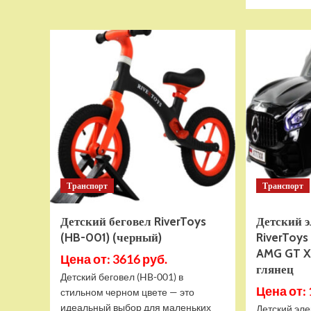
Детский
толокар
RiverToys
(Z005ZZ-
B-
PINK)
розовый
Транспорт
Транспорт
Детский беговел RiverToys
Детский 
(HB-001) (черный)
RiverToy
AMG GT X
Цена от: 3616 руб.
глянец
Детский беговел (HB-001) в
Цена от: 
стильном черном цвете — это
идеальный выбор для маленьких
Детский эле