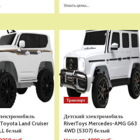
Прочитать
Прочитать
.
Узнать цены...
больше
больше
о
о
Детский
Детский
электромотоцикл
электромобиль
RiverToys
RiverToys
М111БХ
T911TT
красный
синий
Транспорт
электромобиль
Детский электромобиль
 Toyota Land Cruiser
RiverToys Mercedes-AMG G63
LL белый
4WD (S307) белый