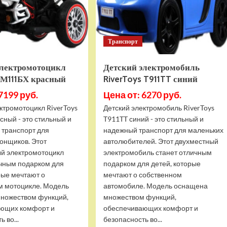
черный
глянец
Транспорт
электромотоцикл
Детский электромобиль
 М111БХ красный
RiverToys T911TT синий
7199 руб.
Цена от: 6270 руб.
ктромотоцикл RiverToys
Детский электромобиль RiverToys
ный - это стильный и
T911TT синий - это стильный и
 транспорт для
надежный транспорт для маленьких
онщиков. Этот
автолюбителей. Этот двухместный
й электромотоцикл
электромобиль станет отличным
ичным подарком для
подарком для детей, которые
рые мечтают о
мечтают о собственном
м мотоцикле. Модель
автомобиле. Модель оснащена
ножеством функций,
множеством функций,
ющих комфорт и
обеспечивающих комфорт и
 во...
безопасность во...