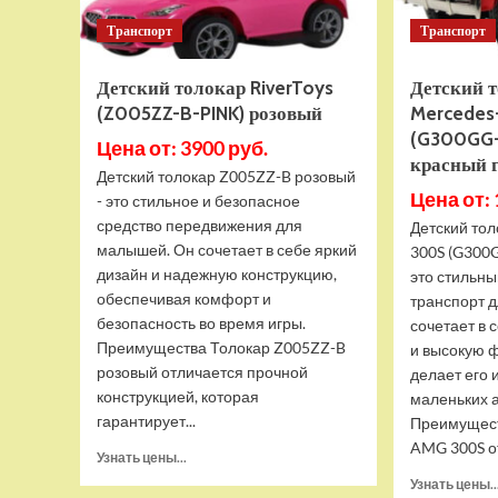
Транспорт
Транспорт
Детский толокар RiverToys
Детский т
(Z005ZZ-B-PINK) розовый
Mercede
(G300GG
Цена от: 3900 руб.
красный 
Детский толокар Z005ZZ-B розовый
Цена от: 
- это стильное и безопасное
средство передвижения для
Детский то
малышей. Он сочетает в себе яркий
300S (G300G
дизайн и надежную конструкцию,
это стильн
обеспечивая комфорт и
транспорт д
безопасность во время игры.
сочетает в 
Преимущества Толокар Z005ZZ-B
и высокую ф
розовый отличается прочной
делает его
конструкцией, которая
маленьких 
гарантирует...
Преимущест
AMG 300S от
Прочитать
Узнать цены...
больше
Узнать цены..
о