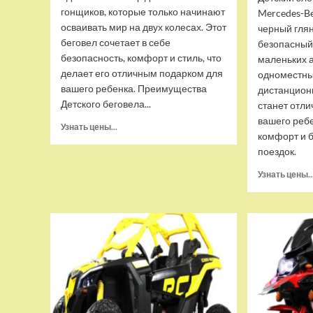
гонщиков, которые только начинают
Mercedes-B
осваивать мир на двух колесах. Этот
черный глян
беговел сочетает в себе
безопасный
безопасность, комфорт и стиль, что
маленьких 
делает его отличным подарком для
одноместны
вашего ребенка. Преимущества
дистанцион
Детского беговела...
станет отл
вашего реб
Прочитать
Узнать цены...
комфорт и 
больше
поездок.
о
Детский
Узнать цены..
беговел
RiverToys
(HB-
001)
(черный)