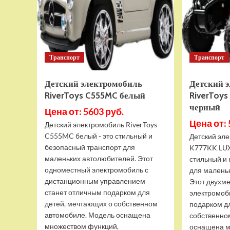
Транспорт
Транспорт
Детский электромобиль
Детский 
RiverToys C555MC белый
RiverToy
черный
Цена от: 5603 руб.
Цена от: 
Детский электромобиль RiverToys
C555MC белый - это стильный и
Детский эле
безопасный транспорт для
K777KK LUX
маленьких автолюбителей. Этот
стильный и
одноместный электромобиль с
для малень
дистанционным управлением
Этот двухм
станет отличным подарком для
электромоб
детей, мечтающих о собственном
подарком д
автомобиле. Модель оснащена
собственно
множеством функций,
оснащена м