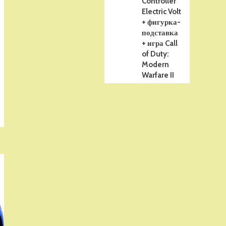
Controller
Electric Volt
+ фигурка-
подставка
+ игра Call
of Duty:
Modern
Warfare II