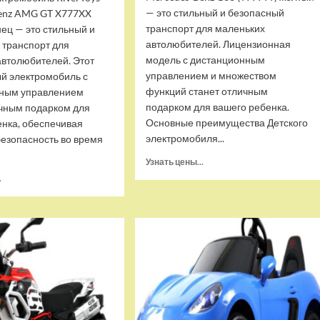
— это стильный и безопасный
enz AMG GT X777XX
транспорт для маленьких
ец — это стильный и
автолюбителей. Лицензионная
 транспорт для
модель с дистанционным
автолюбителей. Этот
управлением и множеством
й электромобиль с
функций станет отличным
ным управлением
подарком для вашего ребенка.
ичным подарком для
Основные преимущества Детского
енка, обеспечивая
электромобиля...
безопасность во время
Прочитать
Узнать цены...
больше
Прочитать
.
о
больше
Детский
о
электромобиль
Детский
RiverToys
электромобиль
Mercedes-
RiverToys
Benz
Mercedes-
G63
Benz
(T999TT)
AMG
желтый
GT
X777XX