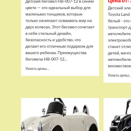
Цена от: 
Детский беговел HB-007-12 в синем
цвете — это идеальный выбор для
Детский эле
маленьких гонщиков, которые
Toyota Land
только начинают осваивать мир на
белый - это
двух колесах. Этот беговел сочетает
транспорт 
в себе стильный дизайн,
автолюбите
безопасность и удобство, что
электромоб
делает его отличным подарком для
станет отл
вашего ребенка. Преимущества
детей, меч
беговела HB-007-12...
автомобиле
множеством
Прочитать
Узнать цены...
больше
Узнать цены..
о
Детский
беговел
RiverToys
(HB-
007-
12)
(синий)