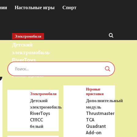
нии
Настольные игры
Спорт
Электромобили
Детский
электромобиль
RiverToys
T777TT 4WD
синий Spider
Игровые
Электромобили
приставки
Детский
Дополнительный
электромобиль
модуль
RiverToys
Thrustmaster
C111CC
TCA
белый
Quadrant
Add-on