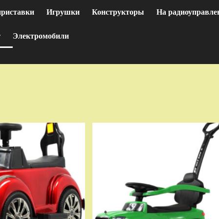
приставки
Игрушки
Конструкторы
На радиоуправле
т
Электромобили