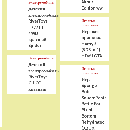
Airbus
Электромобили
Edition ww
Детский
электромобиль
RiverToys
Игровые
приставки
T777TT
Игровая
4WD
приставка
красный
Hamy 5
Spider
(505-в-1)
HDMI GTA
Электромобили
Детский
Игровые
электромобиль
приставки
RiverToys
Игра
C111CC
Sponge
красный
Bob
SquarePants
Battle For
Bikini
Bottom
Rehydrated
(XBOX