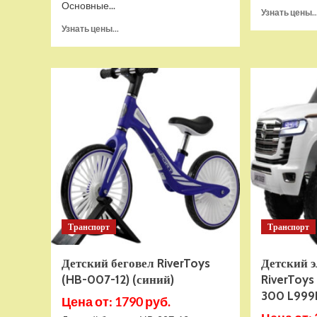
Основные...
Узнать цены..
Прочитать
Узнать цены...
больше
о
Детский
электромобиль
RiverToys
BRP
Can-
Am
Maverick
(Y111YY)
желтый
Транспорт
Транспорт
Детский беговел RiverToys
Детский 
(HB-007-12) (синий)
RiverToys
300 L999
Цена от: 1790 руб.