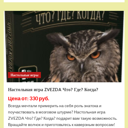
о
Настольная
игра
ZVEZDA
Андор:
Легенда
о
звездном
щите
(ZV-
8933)
Настольные игры
Настольная игра ZVEZDA Что? Где? Когда?
Цена от: 330 руб.
Всегда мечтали примерить на себя роль знатока и
поучаствовать в мозговом штурме? Настольная игра
ZVEZDA Что? Где? Когда? подарит вам такую возможность.
Вращайте волчок и приготовьтесь к каверзным вопросам!