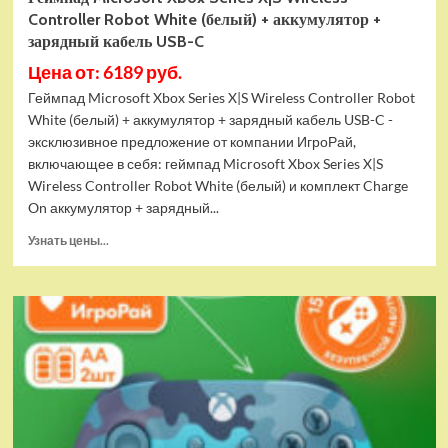
Controller Robot White (белый) + аккумулятор +
зарядный кабель USB-C
Цена от: 6189 руб.
Геймпад Microsoft Xbox Series X|S Wireless Controller Robot
White (белый) + аккумулятор + зарядный кабель USB-C -
эксклюзивное предложение от компании ИгроРай,
включающее в себя: геймпад Microsoft Xbox Series X|S
Wireless Controller Robot White (белый) и комплект Charge
On аккумулятор + зарядный...
Прочитать
Узнать цены...
больше
о
Геймпад
Microsoft
Xbox
Series
X|S
Wireless
Controller
Robot
White