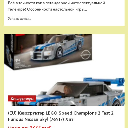
Всё в точности как в легендарной интеллектуальной
телеигре! Особенности настольной игры...
Прочитать
Узнать цены...
больше
о
Настольная
игра
ZVEZDA
Что?
Где?
Когда?
Конструкторы
(EU) Конструктор LEGO Speed Champions 2 Fast 2
Furious Nissan Skyl (76917) Хит