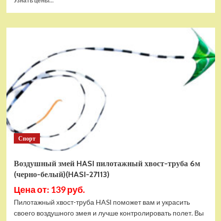
Узнать цены...
больше
о
Геймпад
Microsoft
XBOX
One
S/X
Wireless
Wireless
Controller
20th
Anniversary
(QAU-
00045)
Спорт
Воздушный змей HASI пилотажный хвост-труба 6м
(черно-белый)(HASI-27113)
Цена от: 139 руб.
Пилотажный хвост-труба HASI поможет вам и украсить
своего воздушного змея и лучше контролировать полет. Вы