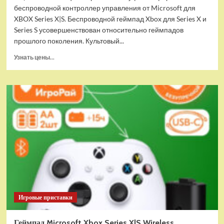
беспроводной контроллер управления от Microsoft для
XBOX Series X|S. Беспроводной геймпад Xbox для Series X и
Series S усовершенствован относительно геймпадов
прошлого поколения. Культовый...
Прочитать
Узнать цены...
больше
о
Геймпад
Microsoft
Xbox
Series
X|S
Wireless
Controller
Daystrike
Camo
(красный
камуфляж)
Игровые приставки
Геймпад Microsoft Xbox Series X|S Wireless