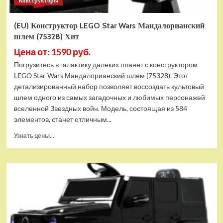
Конструкторы
Хит
(EU) Конструктор LEGO Star Wars Мандалорианский
шлем (75328) Хит
Цена от: 1590 руб.
Погрузитесь в галактику далеких планет с конструктором
LEGO Star Wars Мандалорианский шлем (75328). Этот
детализированный набор позволяет воссоздать культовый
шлем одного из самых загадочных и любимых персонажей
вселенной Звездных войн. Модель, состоящая из 584
элементов, станет отличным...
Прочитать
Узнать цены...
больше
о
(EU)
Конструктор
LEGO
Star
Wars
Мандалорианский
шлем