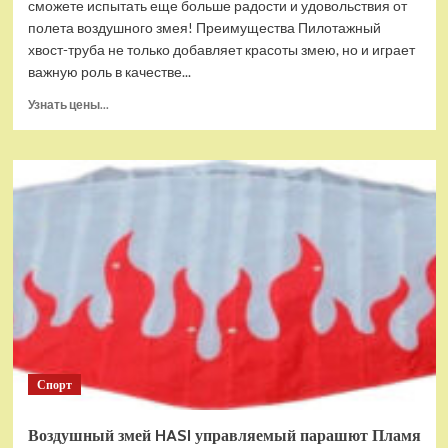
сможете испытать еще больше радости и удовольствия от
полета воздушного змея! Преимущества Пилотажный
хвост-труба не только добавляет красоты змею, но и играет
важную роль в качестве...
Прочитать
Узнать цены...
больше
о
Воздушный
змей
HASI
пилотажный
хвост-
труба
6м
(черно-
белый)
(HASI-
27113)
Спорт
Воздушный змей HASI управляемый парашют Пламя