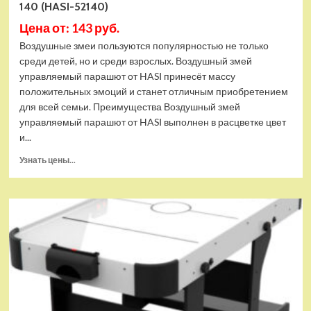
140 (HASI-52140)
Цена от: 143 руб.
Воздушные змеи пользуются популярностью не только
среди детей, но и среди взрослых. Воздушный змей
управляемый парашют от HASI принесёт массу
положительных эмоций и станет отличным приобретением
для всей семьи. Преимущества Воздушный змей
управляемый парашют от HASI выполнен в расцветке цвет
и...
Прочитать
Узнать цены...
больше
о
Воздушный
змей
HASI
управляемый
парашют
Пламя
140
(HASI-
52140)