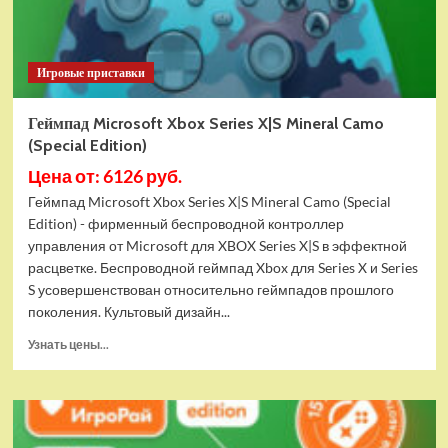
(белый)
+
аккумулятор
Игровые приставки
+
зарядный
кабель
Геймпад Microsoft Xbox Series X|S Mineral Camo
USB-
(Special Edition)
C
Цена от: 6126 руб.
Геймпад Microsoft Xbox Series X|S Mineral Camo (Special
Edition) - фирменный беспроводной контроллер
управления от Microsoft для XBOX Series X|S в эффектной
расцветке. Беспроводной геймпад Xbox для Series X и Series
S усовершенствован относительно геймпадов прошлого
поколения. Культовый дизайн...
Прочитать
Узнать цены...
больше
о
Геймпад
Microsoft
Xbox