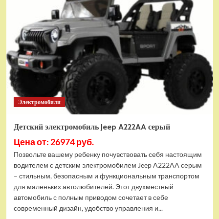
электромобиль
RiverToys
Mercedes-
AMG
G63
(G222GG)
черный
Электромобили
Детский электромобиль Jeep A222AA серый
Цена от: 26974 руб.
Позвольте вашему ребенку почувствовать себя настоящим
водителем с детским электромобилем Jeep A222AA серым
– стильным, безопасным и функциональным транспортом
для маленьких автолюбителей. Этот двухместный
автомобиль с полным приводом сочетает в себе
современный дизайн, удобство управления и...