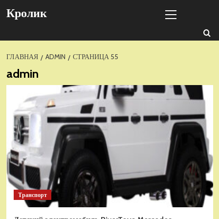
Перейти
Основное
Кролик
к
меню
содержимому
ГЛАВНАЯ
ADMIN
СТРАНИЦА 55
admin
Транспорт