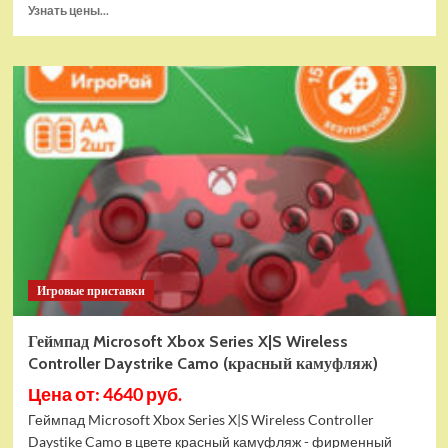
Прочитать
Узнать цены...
больше
о
Детский
электромобиль
Jeep
A222AA
серый
Игровые приставки
Геймпад Microsoft Xbox Series X|S Wireless
Controller Daystrike Camo (красный камуфляж)
Цена от: 4640 руб.
Геймпад Microsoft Xbox Series X|S Wireless Controller
Daystike Camo в цвете красный камуфляж - фирменный