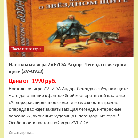
Починялки
(ZV-
8931)
Настольные игры
Настольная игра ZVEZDA Андор: Легенда о звездном
щите (ZV-8933)
Цена от: 1990 руб.
Настольная игра ZVEZDA Андор: Легенда о звёздном щите
– это дополнение к фэнтезийной кооперативной настолке
«Андор», расширяющее сюжет и возможности игроков.
Впереди вас ждёт захватывающая легенда, интересные
персонажи, пугающие чудовища и легендарные герои!
Особенности настольной игры ZVEZDA...
Прочитать
Узнать цены...
больше