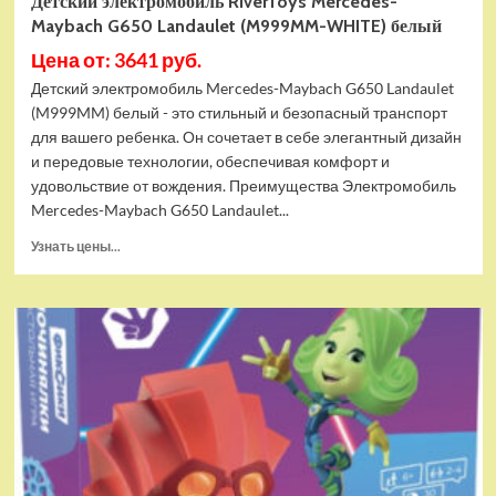
Детский электромобиль RiverToys Mercedes-
Maybach G650 Landaulet (M999MM-WHITE) белый
Цена от: 3641 руб.
Детский электромобиль Mercedes-Maybach G650 Landaulet
(M999MM) белый - это стильный и безопасный транспорт
для вашего ребенка. Он сочетает в себе элегантный дизайн
и передовые технологии, обеспечивая комфорт и
удовольствие от вождения. Преимущества Электромобиль
Mercedes-Maybach G650 Landaulet...
Прочитать
Узнать цены...
больше
о
Детский
электромобиль
RiverToys
Mercedes-
Maybach
G650
Landaulet
(M999MM-
WHITE)
белый