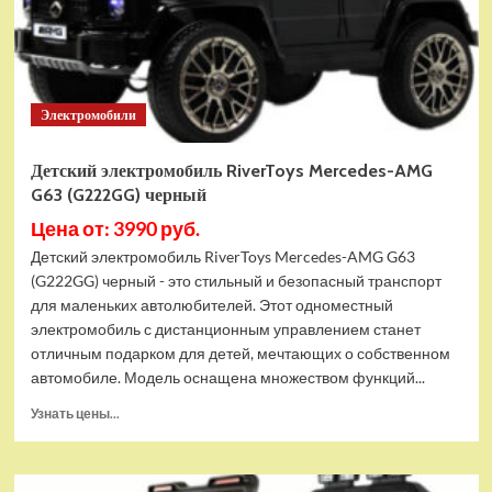
(75328)
Хит
Электромобили
Детский электромобиль RiverToys Mercedes-AMG
G63 (G222GG) черный
Цена от: 3990 руб.
Детский электромобиль RiverToys Mercedes-AMG G63
(G222GG) черный - это стильный и безопасный транспорт
для маленьких автолюбителей. Этот одноместный
электромобиль с дистанционным управлением станет
отличным подарком для детей, мечтающих о собственном
автомобиле. Модель оснащена множеством функций...
Прочитать
Узнать цены...
больше
о
Детский