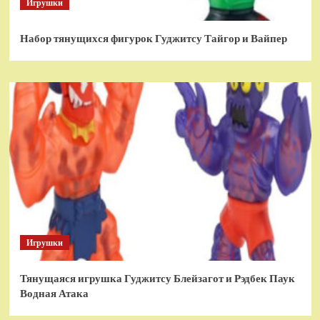
Игрушки
Набор тянущихся фигурок Гуджитсу Тайгор и Вайпер
Игрушки
Тянущаяся игрушка Гуджитсу Блейзагот и Рэдбек Паук
Водная Атака