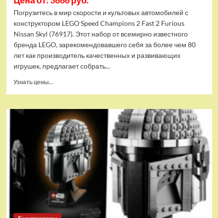
Цена от: 3666 руб.
Погрузитесь в мир скорости и культовых автомобилей с
конструктором LEGO Speed Champions 2 Fast 2 Furious
Nissan Skyl (76917). Этот набор от всемирно известного
бренда LEGO, зарекомендовавшего себя за более чем 80
лет как производитель качественных и развивающих
игрушек, предлагает собрать...
Прочитать
Узнать цены...
больше
о
(EU)
Конструктор
LEGO
Speed
Champions
2
Fast
2
Furious
Nissan
Skyl
(76917)