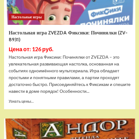
Настольные игры
Настольная игра ZVEZDA Фиксики: Починялки (ZV-
8931)
Цена от: 126 руб.
Настольная игра Фиксики: Починялки от ZVEZDA – это
увлекательная развивающая настолка, основанная на
событиях одноимённого мультсериала. Игра обладает
простыми и понятными правилами, а партии проходят
достаточно быстро. Присоединяйтесь к Фиксикам и спешите
навести в доме порядок! Особенности...
Прочитать
Узнать цены...
больше
о
Настольная
игра
ZVEZDA
Фиксики: