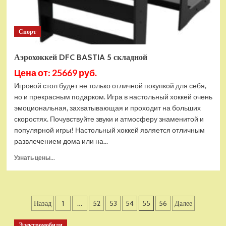
Спорт
Аэрохоккей DFC BASTIA 5 складной
Цена от: 25669 руб.
Игровой стол будет не только отличной покупкой для себя,
но и прекрасным подарком. Игра в настольный хоккей очень
эмоциональная, захватывающая и проходит на больших
скоростях. Почувствуйте звуки и атмосферу знаменитой и
популярной игры! Настольный хоккей является отличным
развлечением дома или на...
Прочитать
Узнать цены...
больше
о
Аэрохоккей
DFC
Пагинация
Назад
1
…
52
53
54
55
56
Далее
BASTIA
5
записей
складной
Электромобили