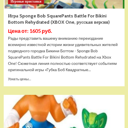
Игровые приставки
Игра Sponge Bob SquarePants Battle For Bikini
Bottom Rehydrated (XBOX One, русская версия)
Цена от: 1605 руб.
Рады представить вашему вниманию переиздание
всемирно известной истории жизни удивительных жителей
подводного городка Бикини Боттом - Sponge Bob
SquarePants Battle For Bikini Bottom Rehydrated на Xbox
One! Сюжетная линия полностью соответствует событиям
оригинальной игры «Губка Боб Квадратные...
Прочитать
Узнать цены...
больше
о
Игра
Sponge
Bob
SquarePants
Battle
For
Bikini