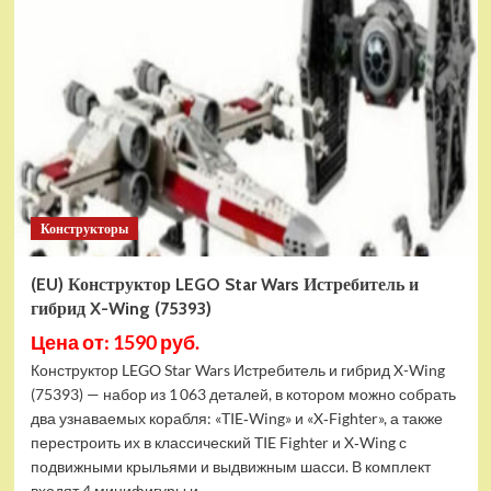
Конструктор
LEGO
Marvel
Шанг-
Чи
и
Великий
Защитник
(30454)
Конструкторы
(EU) Конструктор LEGO Star Wars Истребитель и
гибрид X-Wing (75393)
Цена от: 1590 руб.
Конструктор LEGO Star Wars Истребитель и гибрид X-Wing
(75393) — набор из 1 063 деталей, в котором можно собрать
два узнаваемых корабля: «TIE‑Wing» и «X‑Fighter», а также
перестроить их в классический TIE Fighter и X‑Wing с
подвижными крыльями и выдвижным шасси. В комплект
входят 4 минифигуры и...