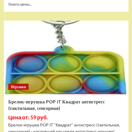
Прочитать
Узнать цены...
больше
о
Тянущаяся
игрушка
Гуджитсу
Блейзагот
и
Рэдбек
Паук
Водная
Атака
Игрушки
Брелок-игрушка POP IT Квадрат антистресс
(тактильная, сенсорная)
Цена от: 59 руб.
Брелок-игрушка POP IT "Квадрат" антистресс (тактильная,
сенсорная) - настоящий хит среди антистресс игрушек!