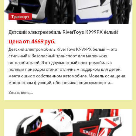
Транспорт
Детский электромобиль RiverToys K999PX белый
Цена от: 4669 руб.
Детский электромобиль RiverToys K999PX белый — это
стильный и безопасный транспорт для маленьких
автолюбителей. Этот двухместный электромобиль с
полным приводом станет отличным подарком для детей,
мечтающих о собственном автомобиле. Модель оснащена
множеством функций, обеспечивающих комфорт и...
Прочитать
Узнать цены...
больше
о
Детский
электромобиль
RiverToys
K999PX
белый