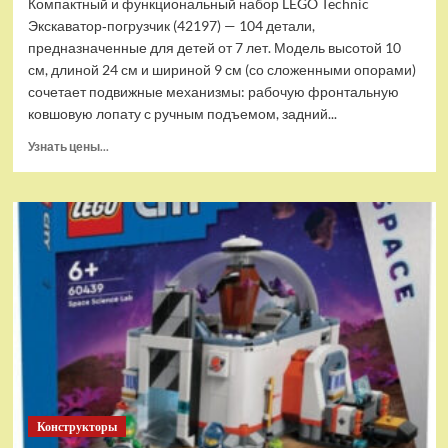
Компактный и функциональный набор LEGO Technic
Экскаватор‑погрузчик (42197) — 104 детали,
предназначенные для детей от 7 лет. Модель высотой 10
см, длиной 24 см и шириной 9 см (со сложенными опорами)
сочетает подвижные механизмы: рабочую фронтальную
ковшовую лопату с ручным подъемом, задний...
Прочитать
Узнать цены...
больше
о
(EU)
Конструктор
LEGO
Technic
Экскаватор-
погрузчик
(42197)
Конструкторы