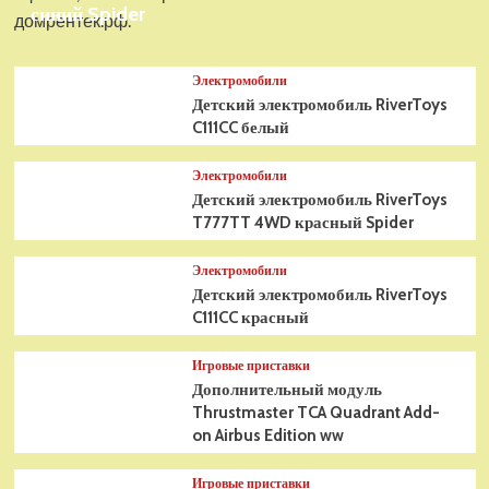
синий Spider
домрентек.рф.
Электромобили
Детский электромобиль RiverToys
C111CC белый
Электромобили
Детский электромобиль RiverToys
T777TT 4WD красный Spider
Электромобили
Детский электромобиль RiverToys
C111CC красный
Игровые приставки
Дополнительный модуль
Thrustmaster TCA Quadrant Add-
on Airbus Edition ww
Игровые приставки