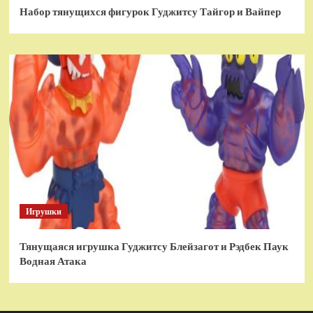
Набор тянущихся фигурок Гуджитсу Тайгор и Вайпер
Игрушки
Тянущаяся игрушка Гуджитсу Блейзагот и Рэдбек Паук
Водная Атака