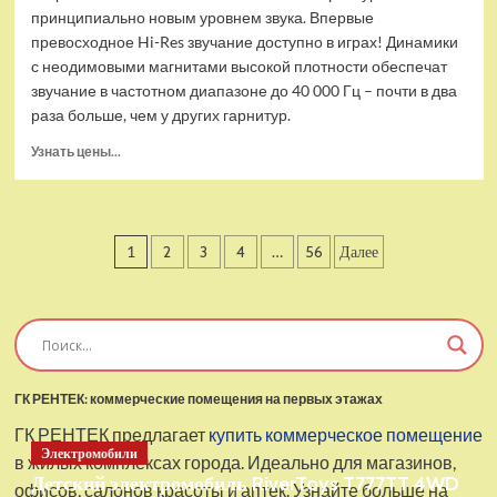
принципиально новым уровнем звука. Впервые
превосходное Hi-Res звучание доступно в играх! Динамики
с неодимовыми магнитами высокой плотности обеспечат
звучание в частотном диапазоне до 40 000 Гц – почти в два
раза больше, чем у других гарнитур.
Прочитать
Узнать цены...
больше
о
Проводные
наушники
Пагинация
1
2
3
4
…
56
Далее
с
микрофоном
записей
SteelSeries
Arctis
Pro
USB
ГК РЕНТЕК: коммерческие помещения на первых этажах
ГК РЕНТЕК предлагает
купить коммерческое помещение
Электромобили
в жилых комплексах города. Идеально для магазинов,
Детский электромобиль RiverToys T777TT 4WD
офисов, салонов красоты и аптек. Узнайте больше на