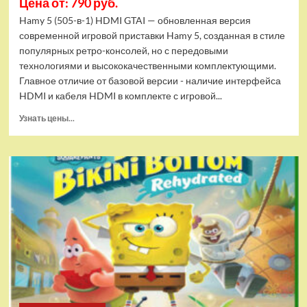
Цена от: 790 руб.
Hamy 5 (505-в-1) HDMI GTAI — обновленная версия
современной игровой приставки Hamy 5, созданная в стиле
популярных ретро-консолей, но с передовыми
технологиями и высококачественными комплектующими.
Главное отличие от базовой версии - наличие интерфейса
HDMI и кабеля HDMI в комплекте с игровой...
Прочитать
Узнать цены...
больше
о
Игровая
приставка
Hamy
5
(505-
в-1)
HDMI
GTA