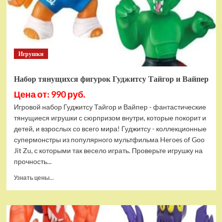
Bottom
Rehydrated
(XBOX
One,
русская
Игрушки
версия)
Набор тянущихся фигурок Гуджитсу Тайгор и Вайпер
Цена от: 990 руб.
Игровой набор Гуджитсу Тайгор и Вайпер - фантастические
тянущиеся игрушки с сюрпризом внутри, которые покорит и
детей, и взрослых со всего мира! Гуджитсу - коллекционные
супермонстры из популярного мультфильма Heroes of Goo
Jit Zu, с которыми так весело играть. Проверьте игрушку на
прочность...
Прочитать
Узнать цены...
больше
о
Набор
тянущихся