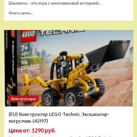
Шахматы - это игра с многовековой историей...
Прочитать
Узнать цены...
больше
о
Шахматы
магнитные
БУБА
кор.13,2*2,2*7см
ИГРАЕМ
ВМЕСТЕ
в
кор.2*192шт
ZY501598-
R4
Конструкторы
(EU) Конструктор LEGO Technic Экскаватор-
погрузчик (42197)
Цена от: 1290 руб.