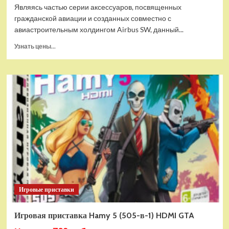
Являясь частью серии аксессуаров, посвященных
гражданской авиации и созданных совместно с
авиастроительным холдингом Airbus SW, данный...
Прочитать
Узнать цены...
больше
о
Дополнительный
модуль
Thrustmaster
TCA
Quadrant
Add-
on
Airbus
Edition
ww
Игровые приставки
Игровая приставка Hamy 5 (505-в-1) HDMI GTA