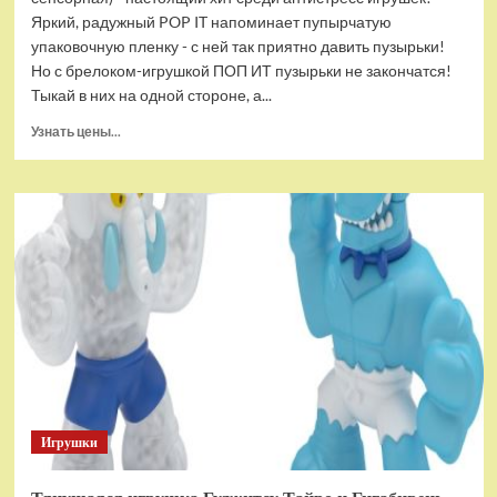
Яркий, радужный POP IT напоминает пупырчатую
упаковочную пленку - с ней так приятно давить пузырьки!
Но с брелоком-игрушкой ПОП ИТ пузырьки не закончатся!
Тыкай в них на одной стороне, а...
Прочитать
Узнать цены...
больше
о
Брелок-
игрушка
POP
IT
Квадрат
антистресс
(тактильная,
сенсорная)
Игрушки