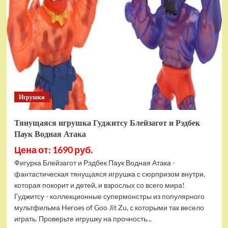
фигурок
Гуджитсу
Тайгор
и
Вайпер
Игрушки
Тянущаяся игрушка Гуджитсу Блейзагот и Рэдбек
Паук Водная Атака
Цена от: 1690 руб.
Фигурка Блейзагот и Рэдбек Паук Водная Атака -
фантастическая тянущаяся игрушка с сюрпризом внутри,
которая покорит и детей, и взрослых со всего мира!
Гуджитсу - коллекционные супермонстры из популярного
мультфильма Heroes of Goo Jit Zu, с которыми так весело
играть. Проверьте игрушку на прочность...