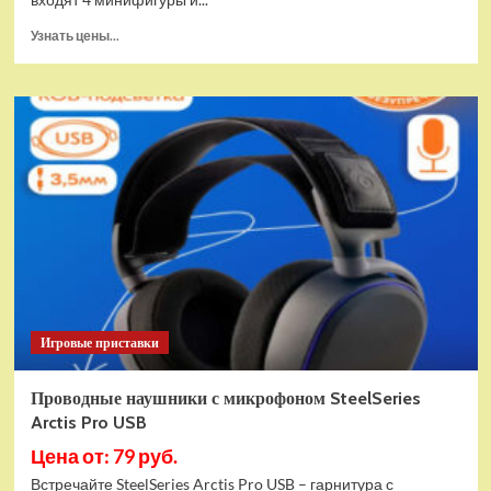
Прочитать
Узнать цены...
больше
о
(EU)
Конструктор
LEGO
Star
Wars
Истребитель
и
гибрид
X-
Wing
(75393)
Игровые приставки
Проводные наушники с микрофоном SteelSeries
Arctis Pro USB
Цена от: 79 руб.
Встречайте SteelSeries Arctis Pro USB – гарнитура с