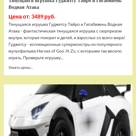
Тянущаяся игрушка Гуджитсу Тайро и Гигабивень
Водная Атака
Цена от: 3489 руб.
Тянущаяся игрушка Гуджитсу Тайро и Гигабивень Водная
Атака - фантастическая тянущаяся игрушка с сюрпризом
внутри, которая покорит и детей, и взрослых со всего мира!
Гуджитсу - коллекционные супермонстры из популярного
мультфильма Heroes of Goo Jit Zu, с которыми так весело
играть. Проверьте игрушку...
Прочитать
Узнать цены...
больше
о
Тянущаяся
игрушка
Гуджитсу
Тайро
и
Гигабивень
Водная
Атака