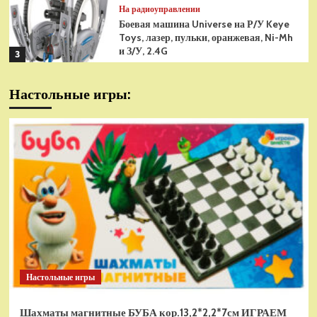
На радиоуправлении
Боевая машина Universe на Р/У Keye
Toys, лазер, пульки, оранжевая, Ni-Mh
и З/У, 2.4G
3
На радиоуправлении
Настольные игры:
Радиоуправляемая модель
снегоуборщик Hui Na Toys 1к18
(HN1586)
4
На радиоуправлении
Р/У танк Taigen 1/16
Panzerkampfwagen III (Германия) HC
(для ИК танкового боя) V3 2.4G RTR,
5
TG3848-1HC-IR3.0
На радиоуправлении
Радиоуправляемый танк Torro
Sturmtiger Panzer 1к16
Настольные игры
(TR1111700300)
1
Шахматы магнитные БУБА кор.13,2*2,2*7см ИГРАЕМ