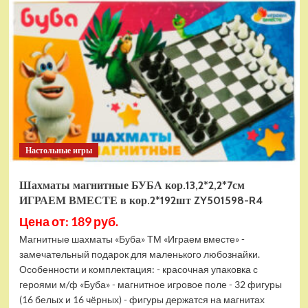
электромобиль
RiverToys
F888FF
красный
Настольные игры
Шахматы магнитные БУБА кор.13,2*2,2*7см
ИГРАЕМ ВМЕСТЕ в кор.2*192шт ZY501598-R4
Цена от: 189 руб.
Магнитные шахматы «Буба» ТМ «Играем вместе» -
замечательный подарок для маленького любознайки.
Особенности и комплектация: - красочная упаковка с
героями м/ф «Буба» - магнитное игровое поле - 32 фигуры
(16 белых и 16 чёрных) - фигуры держатся на магнитах