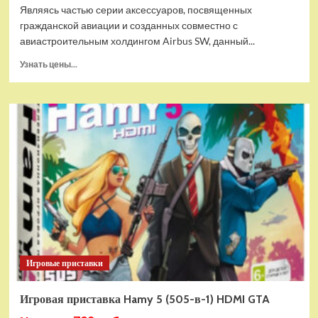
Являясь частью серии аксессуаров, посвященных
гражданской авиации и созданных совместно с
авиастроительным холдингом Airbus SW, данный...
Прочитать
Узнать цены...
больше
о
Дополнительный
модуль
Thrustmaster
TCA
Quadrant
Add-
on
Airbus
Edition
ww
Игровые приставки
Игровая приставка Hamy 5 (505-в-1) HDMI GTA