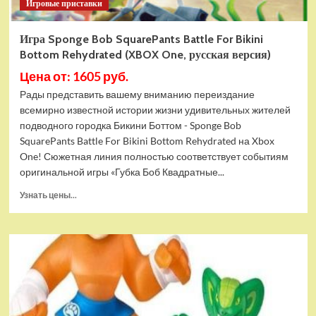
Игровые приставки
Игра Sponge Bob SquarePants Battle For Bikini
Bottom Rehydrated (XBOX One, русская версия)
Цена от: 1605 руб.
Рады представить вашему вниманию переиздание
всемирно известной истории жизни удивительных жителей
подводного городка Бикини Боттом - Sponge Bob
SquarePants Battle For Bikini Bottom Rehydrated на Xbox
One! Сюжетная линия полностью соответствует событиям
оригинальной игры «Губка Боб Квадратные...
Прочитать
Узнать цены...
больше
о
Игра
Sponge
Bob
SquarePants
Battle
For
Bikini