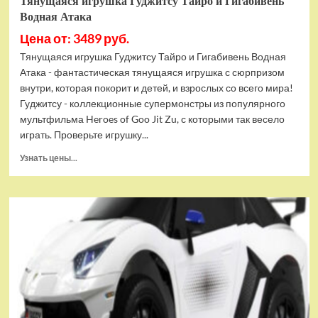
Тянущаяся игрушка Гуджитсу Тайро и Гигабивень
Водная Атака
Цена от: 3489 руб.
Тянущаяся игрушка Гуджитсу Тайро и Гигабивень Водная
Атака - фантастическая тянущаяся игрушка с сюрпризом
внутри, которая покорит и детей, и взрослых со всего мира!
Гуджитсу - коллекционные супермонстры из популярного
мультфильма Heroes of Goo Jit Zu, с которыми так весело
играть. Проверьте игрушку...
Прочитать
Узнать цены...
больше
о
Тянущаяся
игрушка
Гуджитсу
Тайро
и
Гигабивень
Водная
Атака