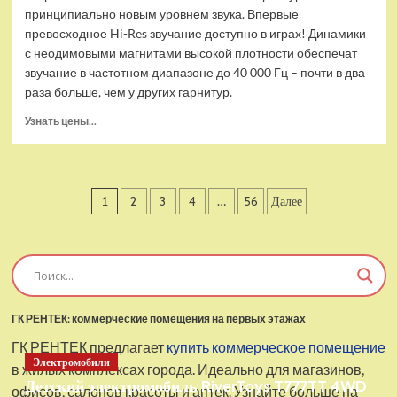
принципиально новым уровнем звука. Впервые
превосходное Hi-Res звучание доступно в играх! Динамики
с неодимовыми магнитами высокой плотности обеспечат
звучание в частотном диапазоне до 40 000 Гц – почти в два
раза больше, чем у других гарнитур.
Прочитать
Узнать цены...
больше
о
Проводные
наушники
Пагинация
1
2
3
4
…
56
Далее
с
микрофоном
записей
SteelSeries
Arctis
Pro
USB
ГК РЕНТЕК: коммерческие помещения на первых этажах
ГК РЕНТЕК предлагает
купить коммерческое помещение
Электромобили
в жилых комплексах города. Идеально для магазинов,
Детский электромобиль RiverToys T777TT 4WD
офисов, салонов красоты и аптек. Узнайте больше на