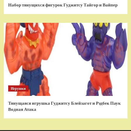
Набор тянущихся фигурок Гуджитсу Тайгор и Вайпер
Игрушки
Тянущаяся игрушка Гуджитсу Блейзагот и Рэдбек Паук
Водная Атака