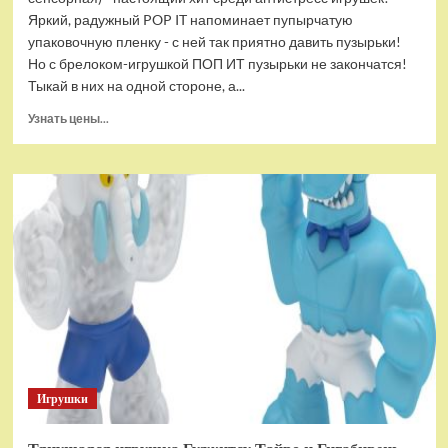
Яркий, радужный POP IT напоминает пупырчатую
упаковочную пленку - с ней так приятно давить пузырьки!
Но с брелоком-игрушкой ПОП ИТ пузырьки не закончатся!
Тыкай в них на одной стороне, а...
Прочитать
Узнать цены...
больше
о
Брелок-
игрушка
POP
IT
Квадрат
антистресс
(тактильная,
сенсорная)
Игрушки