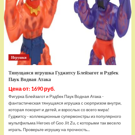
фигурок
Гуджитсу
Тайгор
и
Вайпер
Игрушки
Тянущаяся игрушка Гуджитсу Блейзагот и Рэдбек
Паук Водная Атака
Цена от: 1690 руб.
Фигурка Блейзагот и Рэдбек Паук Водная Атака -
фантастическая тянущаяся игрушка с сюрпризом внутри,
которая покорит и детей, и взрослых со всего мира!
Гуджитсу - коллекционные супермонстры из популярного
мультфильма Heroes of Goo Jit Zu, с которыми так весело
играть. Проверьте игрушку на прочность...