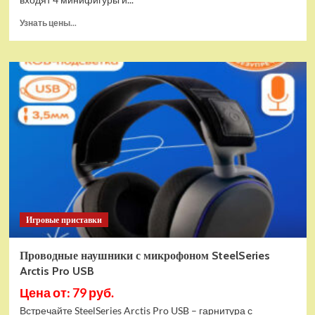
Прочитать
Узнать цены...
больше
о
(EU)
Конструктор
LEGO
Star
Wars
Истребитель
и
гибрид
X-
Wing
(75393)
Игровые приставки
Проводные наушники с микрофоном SteelSeries
Arctis Pro USB
Цена от: 79 руб.
Встречайте SteelSeries Arctis Pro USB – гарнитура с