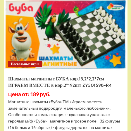
электромобиль
RiverToys
F888FF
красный
Настольные игры
Шахматы магнитные БУБА кор.13,2*2,2*7см
ИГРАЕМ ВМЕСТЕ в кор.2*192шт ZY501598-R4
Цена от: 189 руб.
Магнитные шахматы «Буба» ТМ «Играем вместе» -
замечательный подарок для маленького любознайки.
Особенности и комплектация: - красочная упаковка с
героями м/ф «Буба» - магнитное игровое поле - 32 фигуры
(16 белых и 16 чёрных) - фигуры держатся на магнитах