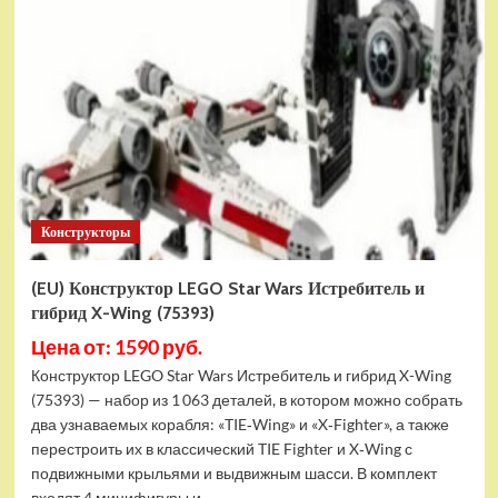
Конструктор
LEGO
Marvel
Шанг-
Чи
и
Великий
Защитник
(30454)
Конструкторы
(EU) Конструктор LEGO Star Wars Истребитель и
гибрид X-Wing (75393)
Цена от: 1590 руб.
Конструктор LEGO Star Wars Истребитель и гибрид X-Wing
(75393) — набор из 1 063 деталей, в котором можно собрать
два узнаваемых корабля: «TIE‑Wing» и «X‑Fighter», а также
перестроить их в классический TIE Fighter и X‑Wing с
подвижными крыльями и выдвижным шасси. В комплект
входят 4 минифигуры и...