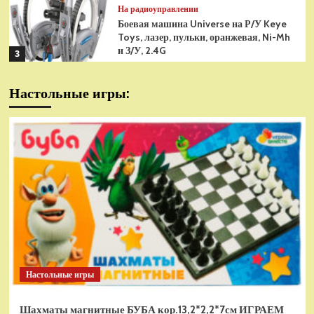
На радиоуправлении
Боевая машина Universe на Р/У Keye
Toys, лазер, пульки, оранжевая, Ni-Mh
и З/У, 2.4G
3
На радиоуправлении
Настольные игры:
Радиоуправляемая модель
снегоуборщик Hui Na Toys 1к18
(HN1586)
4
На радиоуправлении
Р/У танк Taigen 1/16
Panzerkampfwagen III (Германия) HC
(для ИК танкового боя) V3 2.4G RTR,
5
TG3848-1HC-IR3.0
На радиоуправлении
Радиоуправляемый танк Torro
Sturmtiger Panzer 1к16
Настольные игры
(TR1111700300)
1
Шахматы магнитные БУБА кор.13,2*2,2*7см ИГРАЕМ