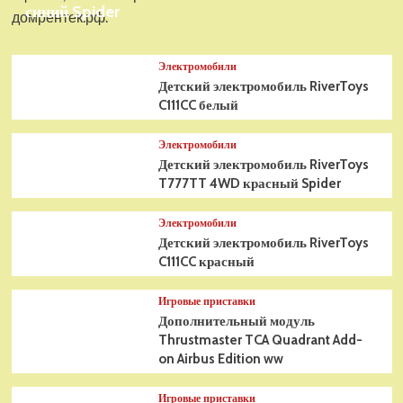
синий Spider
домрентек.рф.
Электромобили
Детский электромобиль RiverToys
C111CC белый
Электромобили
Детский электромобиль RiverToys
T777TT 4WD красный Spider
Электромобили
Детский электромобиль RiverToys
C111CC красный
Игровые приставки
Дополнительный модуль
Thrustmaster TCA Quadrant Add-
on Airbus Edition ww
Игровые приставки