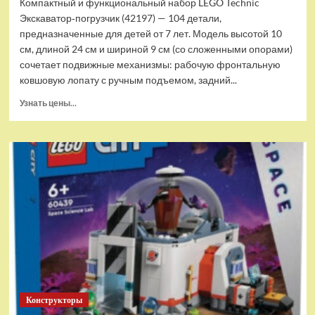
Компактный и функциональный набор LEGO Technic
Экскаватор‑погрузчик (42197) — 104 детали,
предназначенные для детей от 7 лет. Модель высотой 10
см, длиной 24 см и шириной 9 см (со сложенными опорами)
сочетает подвижные механизмы: рабочую фронтальную
ковшовую лопату с ручным подъемом, задний...
Прочитать
Узнать цены...
больше
о
(EU)
Конструктор
LEGO
Technic
Экскаватор-
погрузчик
(42197)
Конструкторы