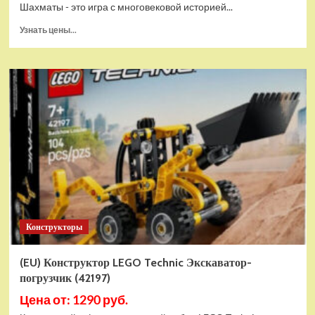
Шахматы - это игра с многовековой историей...
Прочитать
Узнать цены...
больше
о
Шахматы
магнитные
БУБА
кор.13,2*2,2*7см
ИГРАЕМ
ВМЕСТЕ
в
кор.2*192шт
ZY501598-
R4
Конструкторы
(EU) Конструктор LEGO Technic Экскаватор-
погрузчик (42197)
Цена от: 1290 руб.