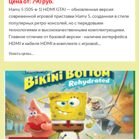
Цена от: 790 руб.
Hamy 5 (505-в-1) HDMI GTAI — обновленная версия
современной игровой приставки Hamy 5, созданная в стиле
популярных ретро-консолей, но с передовыми
технологиями и высококачественными комплектующими.
Главное отличие от базовой версии - наличие интерфейса
HDMI и кабеля HDMI в комплекте с игровой...
Прочитать
Узнать цены...
больше
о
Игровая
приставка
Hamy
5
(505-
в-1)
HDMI
GTA