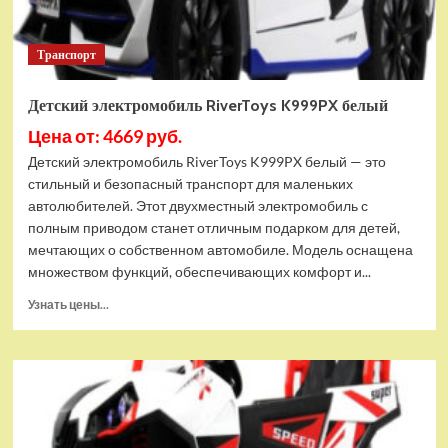
Транспорт
Детский электромобиль RiverToys K999PX белый
Цена от: 4669 руб.
Детский электромобиль RiverToys K999PX белый — это
стильный и безопасный транспорт для маленьких
автолюбителей. Этот двухместный электромобиль с
полным приводом станет отличным подарком для детей,
мечтающих о собственном автомобиле. Модель оснащена
множеством функций, обеспечивающих комфорт и...
Прочитать
Узнать цены...
больше
о
Детский
электромобиль
RiverToys
K999PX
белый