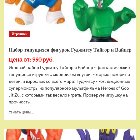
Bottom
Rehydrated
(XBOX
One,
русская
Игрушки
версия)
Набор тянущихся фигурок Гуджитсу Тайгор и Вайпер
Цена от: 990 руб.
Игровой набор Гуджитсу Тайгор и Вайпер - фантастические
тянущиеся игрушки с сюрпризом внутри, которые покорит и
детей, и взрослых со всего мира! Гуджитсу - коллекционные
супермонстры из популярного мультфильма Heroes of Goo
Jit Zu, с которыми так весело играть. Проверьте игрушку на
прочность...
Прочитать
Узнать цены...
больше
о
Набор
тянущихся