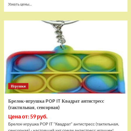
Прочитать
Узнать цены...
больше
о
Тянущаяся
игрушка
Гуджитсу
Блейзагот
и
Рэдбек
Паук
Водная
Атака
Игрушки
Брелок-игрушка POP IT Квадрат антистресс
(тактильная, сенсорная)
Цена от: 59 руб.
Брелок-игрушка POP IT "Квадрат" антистресс (тактильная,
сенсорная) - настоящий хит среди антистресс игрушек!