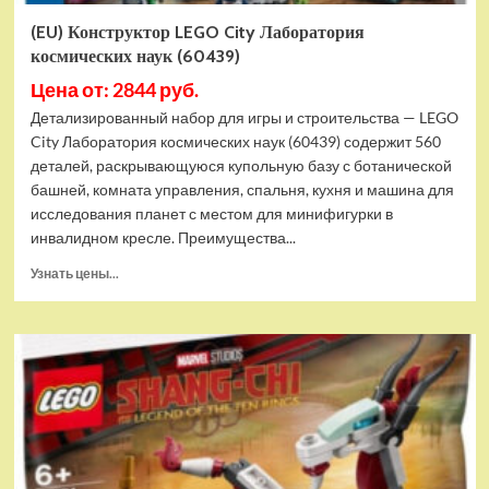
(EU) Конструктор LEGO City Лаборатория
космических наук (60439)
Цена от: 2844 руб.
Детализированный набор для игры и строительства — LEGO
City Лаборатория космических наук (60439) содержит 560
деталей, раскрывающуюся купольную базу с ботанической
башней, комната управления, спальня, кухня и машина для
исследования планет с местом для минифигурки в
инвалидном кресле. Преимущества...
Прочитать
Узнать цены...
больше
о
(EU)
Конструктор
LEGO
City
Лаборатория
космических
наук
(60439)