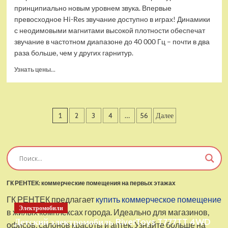
принципиально новым уровнем звука. Впервые
превосходное Hi-Res звучание доступно в играх! Динамики
с неодимовыми магнитами высокой плотности обеспечат
звучание в частотном диапазоне до 40 000 Гц – почти в два
раза больше, чем у других гарнитур.
Прочитать
Узнать цены...
больше
о
Проводные
наушники
Пагинация
1
2
3
4
…
56
Далее
с
микрофоном
записей
SteelSeries
Arctis
Pro
USB
ГК РЕНТЕК: коммерческие помещения на первых этажах
ГК РЕНТЕК предлагает
купить коммерческое помещение
Электромобили
в жилых комплексах города. Идеально для магазинов,
Детский электромобиль RiverToys T777TT 4WD
офисов, салонов красоты и аптек. Узнайте больше на