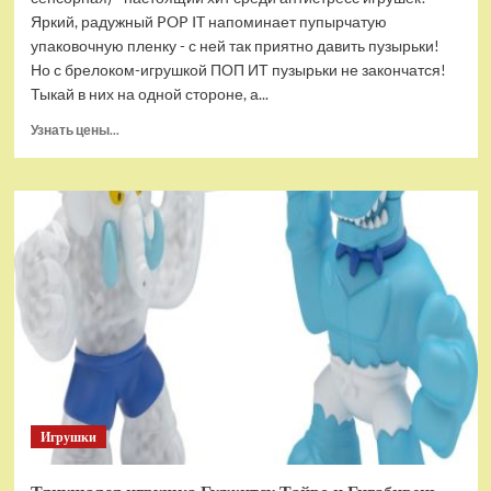
Яркий, радужный POP IT напоминает пупырчатую
упаковочную пленку - с ней так приятно давить пузырьки!
Но с брелоком-игрушкой ПОП ИТ пузырьки не закончатся!
Тыкай в них на одной стороне, а...
Прочитать
Узнать цены...
больше
о
Брелок-
игрушка
POP
IT
Квадрат
антистресс
(тактильная,
сенсорная)
Игрушки