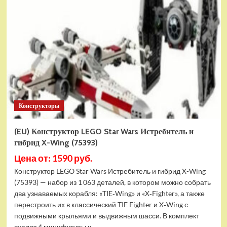
Конструктор
LEGO
Marvel
Шанг-
Чи
и
Великий
Защитник
(30454)
Конструкторы
(EU) Конструктор LEGO Star Wars Истребитель и
гибрид X-Wing (75393)
Цена от: 1590 руб.
Конструктор LEGO Star Wars Истребитель и гибрид X-Wing
(75393) — набор из 1 063 деталей, в котором можно собрать
два узнаваемых корабля: «TIE‑Wing» и «X‑Fighter», а также
перестроить их в классический TIE Fighter и X‑Wing с
подвижными крыльями и выдвижным шасси. В комплект
входят 4 минифигуры и...