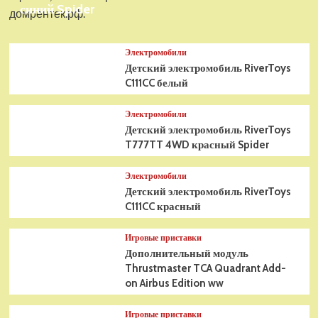
синий Spider
домрентек.рф.
Электромобили
Детский электромобиль RiverToys
C111CC белый
Электромобили
Детский электромобиль RiverToys
T777TT 4WD красный Spider
Электромобили
Детский электромобиль RiverToys
C111CC красный
Игровые приставки
Дополнительный модуль
Thrustmaster TCA Quadrant Add-
on Airbus Edition ww
Игровые приставки