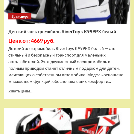
Транспорт
Детский электромобиль RiverToys K999PX белый
Цена от: 4669 руб.
Детский электромобиль RiverToys K999PX белый — это
стильный и безопасный транспорт для маленьких
автолюбителей. Этот двухместный электромобиль с
полным приводом станет отличным подарком для детей,
мечтающих о собственном автомобиле. Модель оснащена
множеством функций, обеспечивающих комфорт и...
Прочитать
Узнать цены...
больше
о
Детский
электромобиль
RiverToys
K999PX
белый