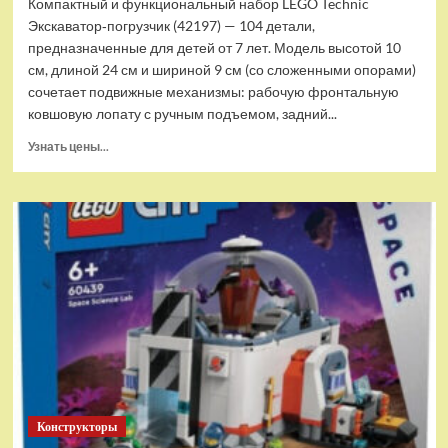
Компактный и функциональный набор LEGO Technic
Экскаватор‑погрузчик (42197) — 104 детали,
предназначенные для детей от 7 лет. Модель высотой 10
см, длиной 24 см и шириной 9 см (со сложенными опорами)
сочетает подвижные механизмы: рабочую фронтальную
ковшовую лопату с ручным подъемом, задний...
Прочитать
Узнать цены...
больше
о
(EU)
Конструктор
LEGO
Technic
Экскаватор-
погрузчик
(42197)
Конструкторы