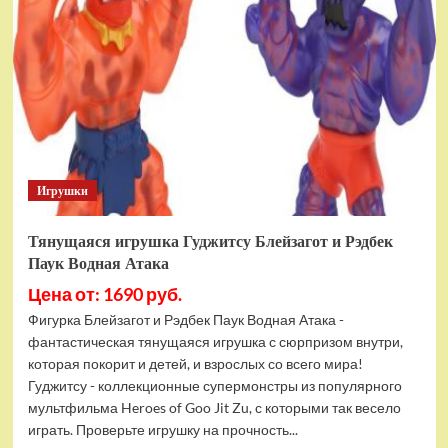
фигурок
Гуджитсу
Тайгор
и
Вайпер
Игрушки
Тянущаяся игрушка Гуджитсу Блейзагот и Рэдбек
Паук Водная Атака
Цена от: 1690 руб.
Фигурка Блейзагот и Рэдбек Паук Водная Атака -
фантастическая тянущаяся игрушка с сюрпризом внутри,
которая покорит и детей, и взрослых со всего мира!
Гуджитсу - коллекционные супермонстры из популярного
мультфильма Heroes of Goo Jit Zu, с которыми так весело
играть. Проверьте игрушку на прочность...