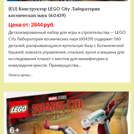
(EU) Конструктор LEGO City Лаборатория
космических наук (60439)
Цена от: 2844 руб.
Детализированный набор для игры и строительства — LEGO
City Лаборатория космических наук (60439) содержит 560
деталей, раскрывающуюся купольную базу с ботанической
башней, комната управления, спальня, кухня и машина для
исследования планет с местом для минифигурки в
инвалидном кресле. Преимущества...
Прочитать
Узнать цены...
больше
о
(EU)
Конструктор
LEGO
City
Лаборатория
космических
наук
(60439)