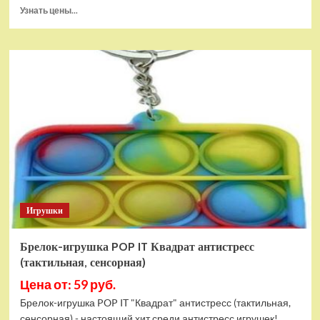
Прочитать
Узнать цены...
больше
о
Тянущаяся
игрушка
Гуджитсу
Блейзагот
и
Рэдбек
Паук
Водная
Атака
Игрушки
Брелок-игрушка POP IT Квадрат антистресс
(тактильная, сенсорная)
Цена от: 59 руб.
Брелок-игрушка POP IT "Квадрат" антистресс (тактильная,
сенсорная) - настоящий хит среди антистресс игрушек!