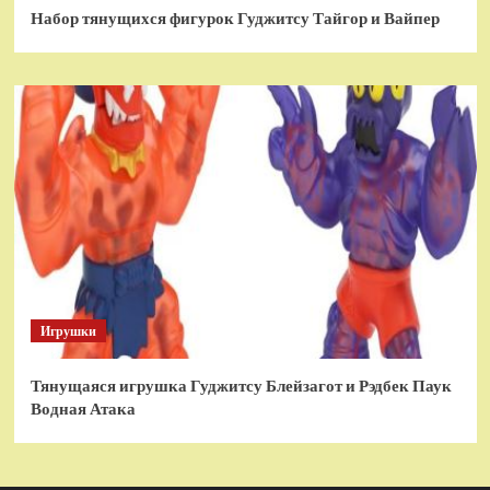
Набор тянущихся фигурок Гуджитсу Тайгор и Вайпер
Игрушки
Тянущаяся игрушка Гуджитсу Блейзагот и Рэдбек Паук
Водная Атака