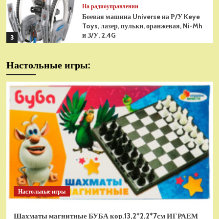
На радиоуправлении
Боевая машина Universe на Р/У Keye
Toys, лазер, пульки, оранжевая, Ni-Mh
и З/У, 2.4G
3
На радиоуправлении
Настольные игры:
Радиоуправляемая модель
снегоуборщик Hui Na Toys 1к18
(HN1586)
4
На радиоуправлении
Р/У танк Taigen 1/16
Panzerkampfwagen III (Германия) HC
(для ИК танкового боя) V3 2.4G RTR,
5
TG3848-1HC-IR3.0
На радиоуправлении
Радиоуправляемый танк Torro
Sturmtiger Panzer 1к16
Настольные игры
(TR1111700300)
1
Шахматы магнитные БУБА кор.13,2*2,2*7см ИГРАЕМ