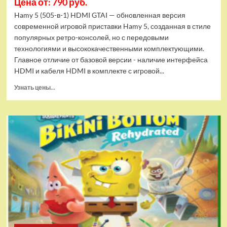
Цена от: 790 руб.
Hamy 5 (505-в-1) HDMI GTAI — обновленная версия
современной игровой приставки Hamy 5, созданная в стиле
популярных ретро-консолей, но с передовыми
технологиями и высококачественными комплектующими.
Главное отличие от базовой версии - наличие интерфейса
HDMI и кабеля HDMI в комплекте с игровой...
Прочитать
Узнать цены...
больше
о
Игровая
приставка
Hamy
5
(505-
в-1)
HDMI
GTA