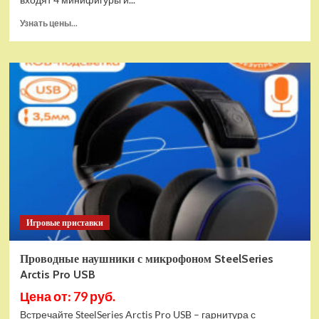
Прочитать
Узнать цены...
больше
о
(EU)
Конструктор
LEGO
Star
Wars
Истребитель
и
гибрид
X-
Wing
(75393)
Игровые приставки
Проводные наушники с микрофоном SteelSeries
Arctis Pro USB
Цена от: 79 руб.
Встречайте SteelSeries Arctis Pro USB – гарнитура с