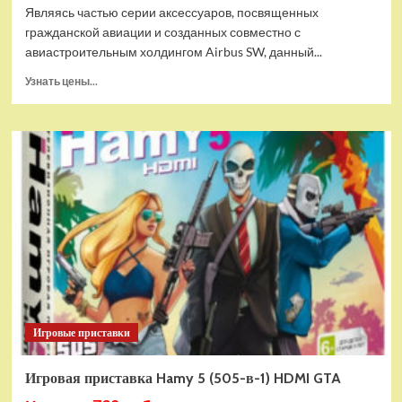
Являясь частью серии аксессуаров, посвященных
гражданской авиации и созданных совместно с
авиастроительным холдингом Airbus SW, данный...
Прочитать
Узнать цены...
больше
о
Дополнительный
модуль
Thrustmaster
TCA
Quadrant
Add-
on
Airbus
Edition
ww
Игровые приставки
Игровая приставка Hamy 5 (505-в-1) HDMI GTA