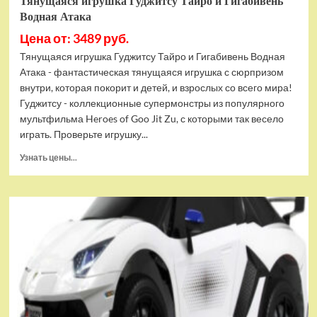
Тянущаяся игрушка Гуджитсу Тайро и Гигабивень
Водная Атака
Цена от: 3489 руб.
Тянущаяся игрушка Гуджитсу Тайро и Гигабивень Водная
Атака - фантастическая тянущаяся игрушка с сюрпризом
внутри, которая покорит и детей, и взрослых со всего мира!
Гуджитсу - коллекционные супермонстры из популярного
мультфильма Heroes of Goo Jit Zu, с которыми так весело
играть. Проверьте игрушку...
Прочитать
Узнать цены...
больше
о
Тянущаяся
игрушка
Гуджитсу
Тайро
и
Гигабивень
Водная
Атака