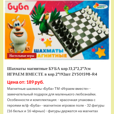
электромобиль
RiverToys
F888FF
красный
Настольные игры
Шахматы магнитные БУБА кор.13,2*2,2*7см
ИГРАЕМ ВМЕСТЕ в кор.2*192шт ZY501598-R4
Цена от: 189 руб.
Магнитные шахматы «Буба» ТМ «Играем вместе» -
замечательный подарок для маленького любознайки.
Особенности и комплектация: - красочная упаковка с
героями м/ф «Буба» - магнитное игровое поле - 32 фигуры
(16 белых и 16 чёрных) - фигуры держатся на магнитах