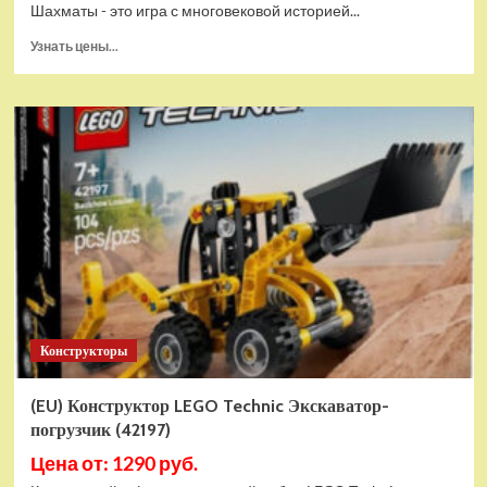
Шахматы - это игра с многовековой историей...
Прочитать
Узнать цены...
больше
о
Шахматы
магнитные
БУБА
кор.13,2*2,2*7см
ИГРАЕМ
ВМЕСТЕ
в
кор.2*192шт
ZY501598-
R4
Конструкторы
(EU) Конструктор LEGO Technic Экскаватор-
погрузчик (42197)
Цена от: 1290 руб.