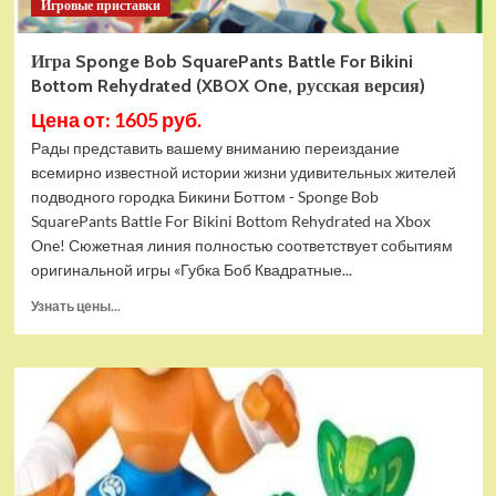
Игровые приставки
Игра Sponge Bob SquarePants Battle For Bikini
Bottom Rehydrated (XBOX One, русская версия)
Цена от: 1605 руб.
Рады представить вашему вниманию переиздание
всемирно известной истории жизни удивительных жителей
подводного городка Бикини Боттом - Sponge Bob
SquarePants Battle For Bikini Bottom Rehydrated на Xbox
One! Сюжетная линия полностью соответствует событиям
оригинальной игры «Губка Боб Квадратные...
Прочитать
Узнать цены...
больше
о
Игра
Sponge
Bob
SquarePants
Battle
For
Bikini