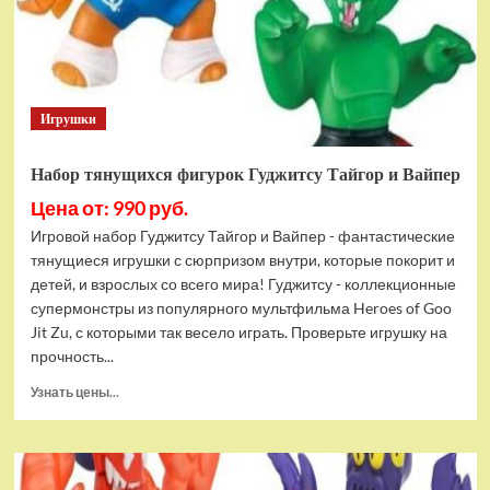
Bottom
Rehydrated
(XBOX
One,
русская
Игрушки
версия)
Набор тянущихся фигурок Гуджитсу Тайгор и Вайпер
Цена от: 990 руб.
Игровой набор Гуджитсу Тайгор и Вайпер - фантастические
тянущиеся игрушки с сюрпризом внутри, которые покорит и
детей, и взрослых со всего мира! Гуджитсу - коллекционные
супермонстры из популярного мультфильма Heroes of Goo
Jit Zu, с которыми так весело играть. Проверьте игрушку на
прочность...
Прочитать
Узнать цены...
больше
о
Набор
тянущихся