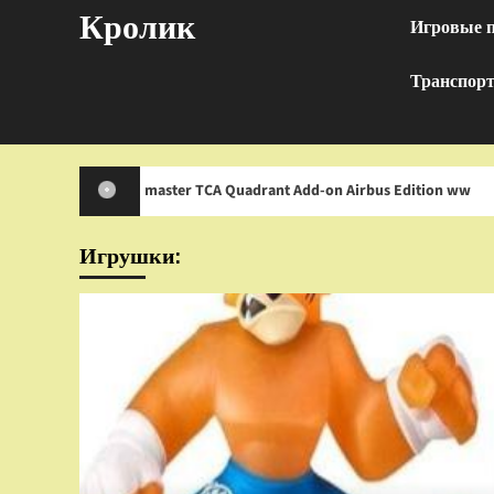
Перейти
Кролик
Игровые 
к
содержимому
Транспор
hrustmaster TCA Quadrant Add-on Airbus Edition ww
И
Игрушки: