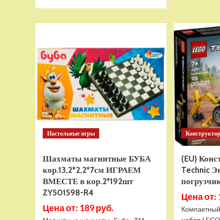
больше
о
Тянущаяся
игрушка
Гуджитсу
Тайро
и
Гигабивень
Водная
Атака
Настольные игры
Конструкто
Шахматы магнитные БУБА
(EU) Кон
кор.13,2*2,2*7см ИГРАЕМ
Technic Э
ВМЕСТЕ в кор.2*192шт
погрузчик
ZY501598-R4
Цена от: 
Цена от: 189 руб.
Компактный
набор LEGO