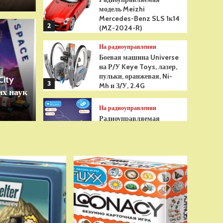
модель Meizhi
Mercedes-Benz SLS 1к14
2
(MZ-2024-R)
Игрушки
На радиоуправлении
грушка Гуджитсу
Бре
Боевая машина Universe
на Р/У Keye Toys, лазер,
Рэдбек Паук Водная
анти
пульки, оранжевая, Ni-
City
3
Mh и З/У, 2.4G
х наук
сенс
На радиоуправлении
Радиоуправляемая
модель снегоуборщик Hui
Na Toys 1к18 (HN1586)
4
На радиоуправлении
Р/У танк Taigen 1/16
Panzerkampfwagen III
(Германия) HC (для ИК
танкового боя) V3 2.4G
5
RTR, TG3848-1HC-IR3.0