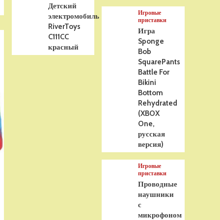
Детский
Игровые
электромобиль
приставки
RiverToys
Игра
C111CC
Sponge
красный
Bob
SquarePants
Battle For
Bikini
Bottom
Rehydrated
(XBOX
One,
русская
версия)
Игровые
приставки
Проводные
наушники
с
микрофоном