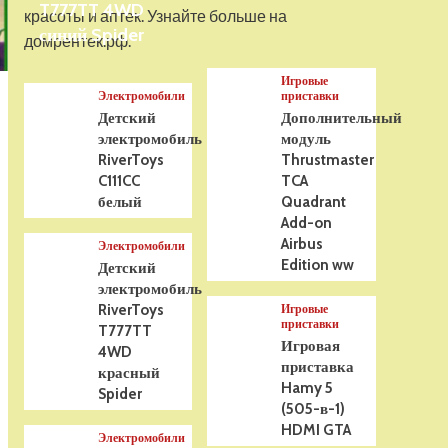
T777TT 4WD
На радиоуправлении
красоты и аптек. Узнайте больше на
Р/У танк Taigen 1/16
синий Spider
домрентек.рф.
Panzerkampfwagen III
(Германия) HC (для ИК
Игровые
танкового боя) V3 2.4G
5
Электромобили
приставки
RTR, TG3848-1HC-IR3.0
Детский
Дополнительный
электромобиль
модуль
RiverToys
Thrustmaster
C111CC
TCA
белый
Quadrant
Add-on
Airbus
Электромобили
Edition ww
Детский
электромобиль
RiverToys
Игровые
приставки
T777TT
Игровая
4WD
приставка
красный
Hamy 5
Spider
(505-в-1)
HDMI GTA
Электромобили