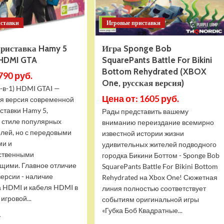
иставки
Игровые приставки
приставка Hamy 5
Игра Sponge Bob
 HDMI GTA
SquarePants Battle For Bikini
Bottom Rehydrated (XBOX
790 руб.
One, русская версия)
-в-1) HDMI GTAI —
Цена от: 1605 руб.
я версия современной
ставки Hamy 5,
Рады представить вашему
в стиле популярных
вниманию переиздание всемирно
олей, но с передовыми
известной истории жизни
ми и
удивительных жителей подводного
ственными
городка Бикини Боттом - Sponge Bob
щими. Главное отличие
SquarePants Battle For Bikini Bottom
версии - наличие
Rehydrated на Xbox One! Сюжетная
 HDMI и кабеля HDMI в
линия полностью соответствует
игровой...
событиям оригинальной игры
«Губка Боб Квадратные...
Прочитать
.
больше