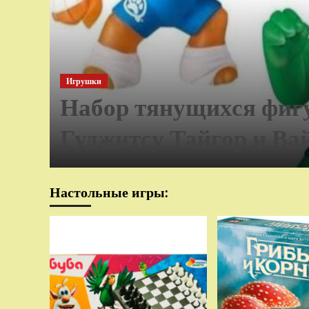
Игрушки
Набор тянущихся фиг
Гуджитсу Тайгор и Ва
Настольные игры: