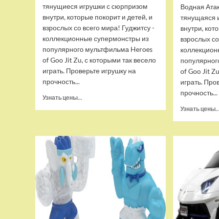
тянущиеся игрушки с сюрпризом
Водная Ата
внутри, которые покорит и детей, и
тянущаяся 
взрослых со всего мира! Гуджитсу -
внутри, кот
коллекционные супермонстры из
взрослых со
популярного мультфильма Heroes
коллекцион
of Goo Jit Zu, с которыми так весело
популярног
играть. Проверьте игрушку на
of Goo Jit Z
прочность...
играть. Про
прочность...
Прочитать
Узнать цены...
больше
Узнать цены..
о
Набор
тянущихся
фигурок
Гуджитсу
Тайгор
и
Вайпер