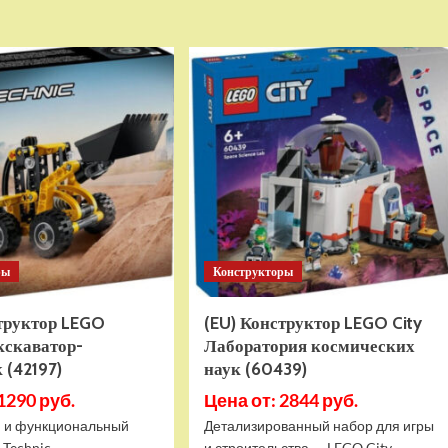
о
о
Детский
Детский
электромобиль
электромобиль
RiverToys
RiverToys
K999PX
F888FF
белый
красный
ры
Конструкторы
структор LEGO
(EU) Конструктор LEGO City
кскаватор-
Лаборатория космических
 (42197)
наук (60439)
1290 руб.
Цена от: 2844 руб.
 и функциональный
Детализированный набор для игры
 Technic
и строительства — LEGO City