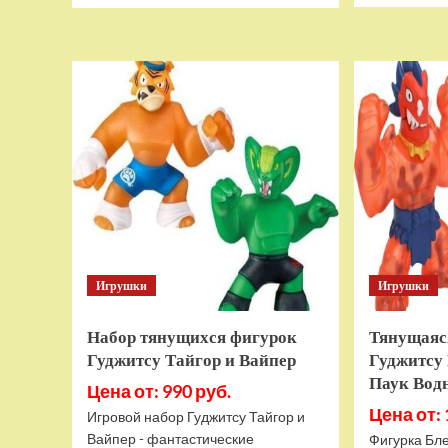
о
Дополнительный
модуль
Thrustmaster
TCA
Quadrant
Add-
on
Airbus
Edition
ww
Игрушки
Игрушки
Набор тянущихся фигурок
Тянущаяс
Гуджитсу Тайгор и Вайпер
Гуджитсу 
Паук Вод
Цена от: 990 руб.
Цена от: 
Игровой набор Гуджитсу Тайгор и
Вайпер - фантастические
Фигурка Бле