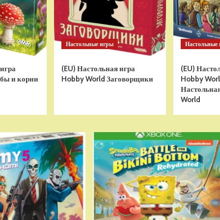
Настольные игры
Настольные
 игра
(EU) Настольная игра
(EU) Насто
бы и корни
Hobby World Заговорщики
Hobby World
Настольная
World