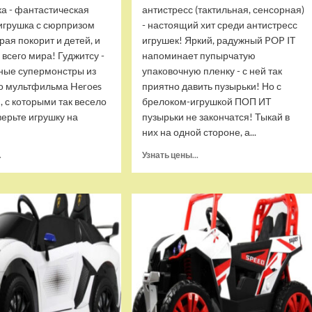
ка - фантастическая
антистресс (тактильная, сенсорная)
игрушка с сюрпризом
- настоящий хит среди антистресс
орая покорит и детей, и
игрушек! Яркий, радужный POP IT
 всего мира! Гуджитсу -
напоминает пупырчатую
ные супермонстры из
упаковочную пленку - с ней так
о мультфильма Heroes
приятно давить пузырьки! Но с
u, с которыми так весело
брелоком-игрушкой ПОП ИТ
верьте игрушку на
пузырьки не закончатся! Тыкай в
них на одной стороне, а...
Прочитать
Прочитать
.
Узнать цены...
больше
больше
о
о
Тянущаяся
Брелок-
игрушка
игрушка
Гуджитсу
POP
Блейзагот
IT
и
Квадрат
Рэдбек
антистресс
Паук
(тактильная,
Водная
сенсорная)
Атака