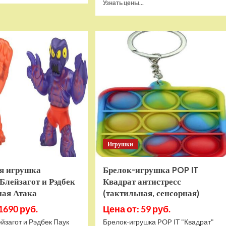
Прочитать
Узнать цены...
о
больше
Игровая
о
приставка
Игра
Hamy
Sponge
5
Bob
(505-
SquarePants
в-1)
Battle
HDMI
For
GTA
Bikini
Bottom
Rehydrated
(XBOX
One,
русская
Игрушки
версия)
я игрушка
Брелок-игрушка POP IT
Блейзагот и Рэдбек
Квадрат антистресс
ная Атака
(тактильная, сенсорная)
1690 руб.
Цена от: 59 руб.
йзагот и Рэдбек Паук
Брелок-игрушка POP IT "Квадрат"