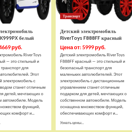
Транспорт
электромобиль
Детский электромобиль
s K999PX белый
RiverToys F888FF красный
4669 руб.
Цена от: 5999 руб.
ктромобиль RiverToys
Детский электромобиль RiverToys
ый — это стильный и
F888FF красный — это стильный и
 транспорт для
безопасный транспорт для
автолюбителей. Этот
маленьких автолюбителей. Этот
й электромобиль с
электромобиль с дистанционным
водом станет отличным
управлением станет отличным
ля детей, мечтающих о
подарком для детей, мечтающих о
м автомобиле. Модель
собственном автомобиле. Модель
ножеством функций,
оснащена множеством функций,
ющих комфорт и...
обеспечивающих комфорт и...
Прочитать
Прочитать
.
Узнать цены...
больше
больше