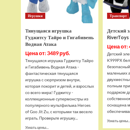
Игрушки
Транспорт
Тянущаяся игрушка
Детский 
Гуджитсу Тайро и Гигабивень
RiverToy
Водная Атака
Цена от: 
Цена от: 3489 руб.
Детский эле
K999PX бел
Тянущаяся игрушка Гуджитсу Тайро
безопасный
и Гигабивень Водная Атака -
маленьких 
фантастическая тянущаяся
двухместны
игрушка с сюрпризом внутри,
полным при
которая покорит и детей, и взрослых
подарком д
со всего мира! Гуджитсу -
собственно
коллекционные супермонстры из
оснащена м
популярного мультфильма Heroes
обеспечива
of Goo Jit Zu, с которыми так весело
играть. Проверьте игрушку...
Узнать цены..
Прочитать
Узнать цены...