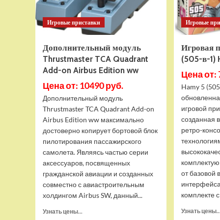
Игровые приставки
Игровые пр
Дополнительный модуль
Игровая 
Thrustmaster TCA Quadrant
(505-в-1)
Add-on Airbus Edition ww
Цена от: 
Цена от: 10490 руб.
Hamy 5 (505
обновленна
Дополнительный модуль
игровой при
Thrustmaster TCA Quadrant Add-on
созданная 
Airbus Edition ww максимально
ретро-конс
достоверно копирует бортовой блок
технология
пилотирования пассажирского
высококаче
самолета. Являясь частью серии
комплектую
аксессуаров, посвященных
от базовой 
гражданской авиации и созданных
интерфейса
совместно с авиастроительным
комплекте с 
холдингом Airbus SW, данный...
Прочитать
Узнать цены..
Узнать цены...
больше