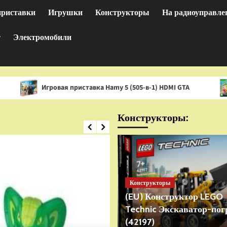
приставки
Игрушки
Конструкторы
На радиоуправле
т
Электромобили
гровая приставка Hamy 5 (505-в-1) HDMI GTA
Игра Spon
Конструкторы:
Конструкторы
(EU) Конструктор LEGO
Technic Экскаватор-пог
(42197)