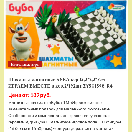
электромобиль
RiverToys
F888FF
красный
Настольные игры
Шахматы магнитные БУБА кор.13,2*2,2*7см
ИГРАЕМ ВМЕСТЕ в кор.2*192шт ZY501598-R4
Цена от: 189 руб.
Магнитные шахматы «Буба» ТМ «Играем вместе» -
замечательный подарок для маленького любознайки.
Особенности и комплектация: - красочная упаковка с
героями м/ф «Буба» - магнитное игровое поле - 32 фигуры
(16 белых и 16 чёрных) - фигуры держатся на магнитах