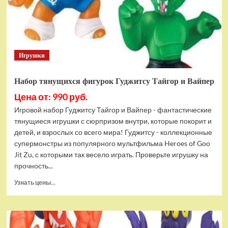
Bottom
Rehydrated
(XBOX
One,
русская
Игрушки
версия)
Набор тянущихся фигурок Гуджитсу Тайгор и Вайпер
Цена от: 990 руб.
Игровой набор Гуджитсу Тайгор и Вайпер - фантастические
тянущиеся игрушки с сюрпризом внутри, которые покорит и
детей, и взрослых со всего мира! Гуджитсу - коллекционные
супермонстры из популярного мультфильма Heroes of Goo
Jit Zu, с которыми так весело играть. Проверьте игрушку на
прочность...
Прочитать
Узнать цены...
больше
о
Набор
тянущихся