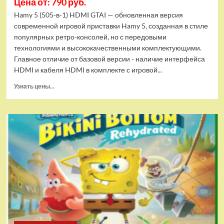
Цена от: 790 руб.
Hamy 5 (505-в-1) HDMI GTAI — обновленная версия
современной игровой приставки Hamy 5, созданная в стиле
популярных ретро-консолей, но с передовыми
технологиями и высококачественными комплектующими.
Главное отличие от базовой версии - наличие интерфейса
HDMI и кабеля HDMI в комплекте с игровой...
Прочитать
Узнать цены...
больше
о
Игровая
приставка
Hamy
5
(505-
в-1)
HDMI
GTA