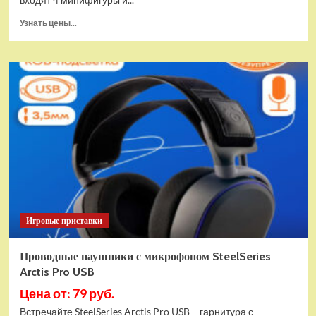
Прочитать
Узнать цены...
больше
о
(EU)
Конструктор
LEGO
Star
Wars
Истребитель
и
гибрид
X-
Wing
(75393)
Игровые приставки
Проводные наушники с микрофоном SteelSeries
Arctis Pro USB
Цена от: 79 руб.
Встречайте SteelSeries Arctis Pro USB – гарнитура с