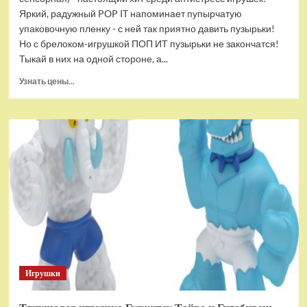
Яркий, радужный POP IT напоминает пупырчатую
упаковочную пленку - с ней так приятно давить пузырьки!
Но с брелоком-игрушкой ПОП ИТ пузырьки не закончатся!
Тыкай в них на одной стороне, а...
Прочитать
Узнать цены...
больше
о
Брелок-
игрушка
POP
IT
Квадрат
антистресс
(тактильная,
сенсорная)
Игрушки