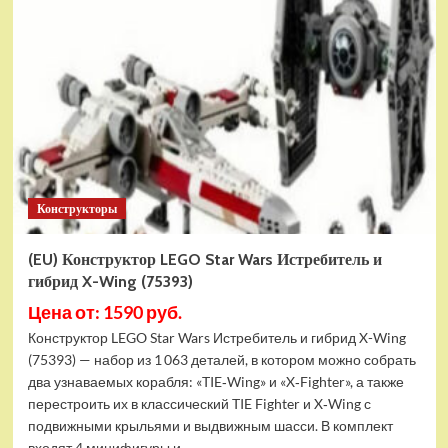
Конструктор
LEGO
Marvel
Шанг-
Чи
и
Великий
Защитник
(30454)
Конструкторы
(EU) Конструктор LEGO Star Wars Истребитель и
гибрид X-Wing (75393)
Цена от: 1590 руб.
Конструктор LEGO Star Wars Истребитель и гибрид X-Wing
(75393) — набор из 1 063 деталей, в котором можно собрать
два узнаваемых корабля: «TIE‑Wing» и «X‑Fighter», а также
перестроить их в классический TIE Fighter и X‑Wing с
подвижными крыльями и выдвижным шасси. В комплект
входят 4 минифигуры и...