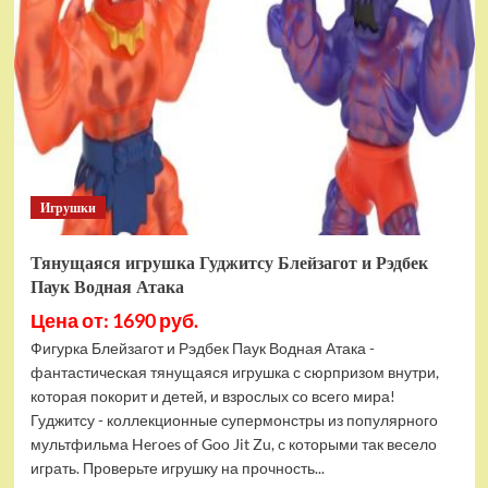
фигурок
Гуджитсу
Тайгор
и
Вайпер
Игрушки
Тянущаяся игрушка Гуджитсу Блейзагот и Рэдбек
Паук Водная Атака
Цена от: 1690 руб.
Фигурка Блейзагот и Рэдбек Паук Водная Атака -
фантастическая тянущаяся игрушка с сюрпризом внутри,
которая покорит и детей, и взрослых со всего мира!
Гуджитсу - коллекционные супермонстры из популярного
мультфильма Heroes of Goo Jit Zu, с которыми так весело
играть. Проверьте игрушку на прочность...