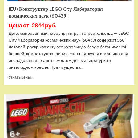
(EU) Конструктор LEGO City Лаборатория
космических наук (60439)
Цена от: 2844 руб.
Детализированный набор для игры и строительства — LEGO
City Лаборатория космических наук (60439) содержит 560
деталей, раскрывающуюся купольную базу с ботанической
башней, комната управления, спальня, кухня и машина для
исследования планет с местом для минифигурки в
инвалидном кресле. Преимущества...
Прочитать
Узнать цены...
больше
о
(EU)
Конструктор
LEGO
City
Лаборатория
космических
наук
(60439)