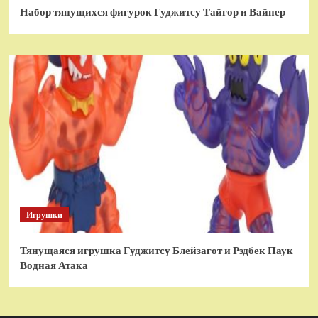
Набор тянущихся фигурок Гуджитсу Тайгор и Вайпер
Игрушки
Тянущаяся игрушка Гуджитсу Блейзагот и Рэдбек Паук
Водная Атака