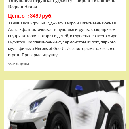
Тянущаяся игрушка Гуджитсу Тайро и Гигабивень
Водная Атака
Цена от: 3489 руб.
Тянущаяся игрушка Гуджитсу Тайро и Гигабивень Водная
Атака - фантастическая тянущаяся игрушка с сюрпризом
внутри, которая покорит и детей, и взрослых со всего мира!
Гуджитсу - коллекционные супермонстры из популярного
мультфильма Heroes of Goo Jit Zu, с которыми так весело
играть. Проверьте игрушку...
Прочитать
Узнать цены...
больше
о
Тянущаяся
игрушка
Гуджитсу
Тайро
и
Гигабивень
Водная
Атака