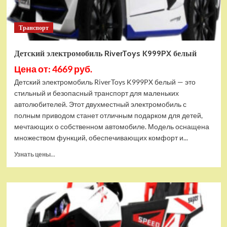
Транспорт
Детский электромобиль RiverToys K999PX белый
Цена от: 4669 руб.
Детский электромобиль RiverToys K999PX белый — это
стильный и безопасный транспорт для маленьких
автолюбителей. Этот двухместный электромобиль с
полным приводом станет отличным подарком для детей,
мечтающих о собственном автомобиле. Модель оснащена
множеством функций, обеспечивающих комфорт и...
Прочитать
Узнать цены...
больше
о
Детский
электромобиль
RiverToys
K999PX
белый