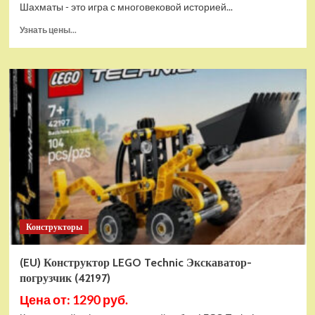
Шахматы - это игра с многовековой историей...
Прочитать
Узнать цены...
больше
о
Шахматы
магнитные
БУБА
кор.13,2*2,2*7см
ИГРАЕМ
ВМЕСТЕ
в
кор.2*192шт
ZY501598-
R4
Конструкторы
(EU) Конструктор LEGO Technic Экскаватор-
погрузчик (42197)
Цена от: 1290 руб.