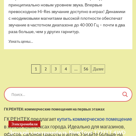
принципиально новым уровнем звука. Впервые
превосходное Hi-Res звучание доступно в играх! Динамики
с неодимовыми магнитами высокой плотности обеспечат
звучание в частотном диапазоне до 40 000 Гц – почти в два
раза больше, чем у других гарнитур.
Прочитать
Узнать цены...
больше
о
Проводные
наушники
Пагинация
1
2
3
4
…
56
Далее
с
микрофоном
записей
SteelSeries
Arctis
Pro
USB
ГК РЕНТЕК: коммерческие помещения на первых этажах
ГК РЕНТЕК предлагает
купить коммерческое помещение
Электромобили
в жилых комплексах города. Идеально для магазинов,
Детский электромобиль RiverToys T777TT 4WD
офисов, салонов красоты и аптек. Узнайте больше на