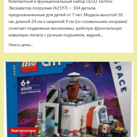
Компактный и функциональный набор LEGO Technic
Экскаватор‑погрузчик (42197) — 104 детали,
предназначенные для детей от 7 лет. Модель высотой 10
см, длиной 24 см и шириной 9 см (со сложенными опорами)
сочетает подвижные механизмы: рабочую фронтальную
ковшовую лопату с ручным подъемом, задний...
Прочитать
Узнать цены...
больше
о
(EU)
Конструктор
LEGO
Technic
Экскаватор-
погрузчик
(42197)
Конструкторы