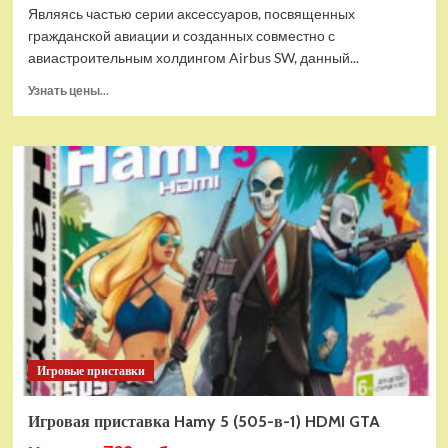
Являясь частью серии аксессуаров, посвященных
гражданской авиации и созданных совместно с
авиастроительным холдингом Airbus SW, данный...
Прочитать
Узнать цены...
больше
о
Дополнительный
модуль
Thrustmaster
TCA
Quadrant
Add-
on
Airbus
Edition
ww
Игровые приставки
Игровая приставка Hamy 5 (505-в-1) HDMI GTA