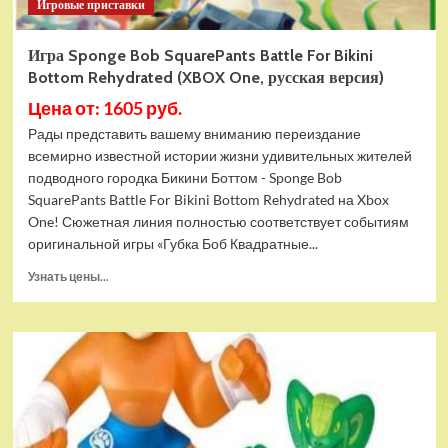
Игровые приставки
Игра Sponge Bob SquarePants Battle For Bikini
Bottom Rehydrated (XBOX One, русская версия)
Цена от: 1605 руб.
Рады представить вашему вниманию переиздание
всемирно известной истории жизни удивительных жителей
подводного городка Бикини Боттом - Sponge Bob
SquarePants Battle For Bikini Bottom Rehydrated на Xbox
One! Сюжетная линия полностью соответствует событиям
оригинальной игры «Губка Боб Квадратные...
Прочитать
Узнать цены...
больше
о
Игра
Sponge
Bob
SquarePants
Battle
For
Bikini