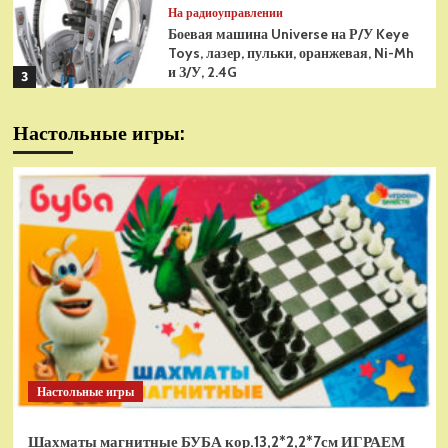
На радиоуправлении
Боевая машина Universe на Р/У Keye
Toys, лазер, пульки, оранжевая, Ni-Mh
и З/У, 2.4G
3
На радиоуправлении
Настольные игры:
Радиоуправляемая модель
снегоуборщик Hui Na Toys 1к18
(HN1586)
4
На радиоуправлении
Р/У танк Taigen 1/16
Panzerkampfwagen III (Германия) HC
(для ИК танкового боя) V3 2.4G RTR,
5
TG3848-1HC-IR3.0
На радиоуправлении
Радиоуправляемый танк Torro
Sturmtiger Panzer 1к16
Настольные игры
(TR1111700300)
1
Шахматы магнитные БУБА кор.13,2*2,2*7см ИГРАЕМ