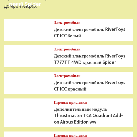
синий Spider
домрентек.рф.
Электромобили
Детский электромобиль RiverToys
C111CC белый
Электромобили
Детский электромобиль RiverToys
T777TT 4WD красный Spider
Электромобили
Детский электромобиль RiverToys
C111CC красный
Игровые приставки
Дополнительный модуль
Thrustmaster TCA Quadrant Add-
on Airbus Edition ww
Игровые приставки