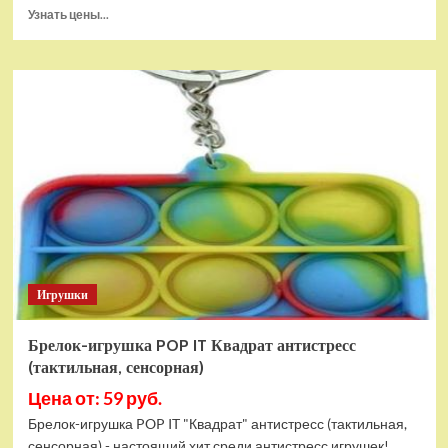
Прочитать
Узнать цены...
больше
о
Тянущаяся
игрушка
Гуджитсу
Блейзагот
и
Рэдбек
Паук
Водная
Атака
Игрушки
Брелок-игрушка POP IT Квадрат антистресс
(тактильная, сенсорная)
Цена от: 59 руб.
Брелок-игрушка POP IT "Квадрат" антистресс (тактильная,
сенсорная) - настоящий хит среди антистресс игрушек!