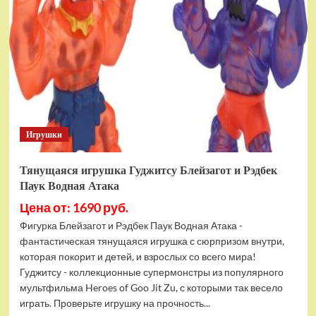
фигурок
Гуджитсу
Тайгор
и
Вайпер
Игрушки
Тянущаяся игрушка Гуджитсу Блейзагот и Рэдбек
Паук Водная Атака
Цена от: 1690 руб.
Фигурка Блейзагот и Рэдбек Паук Водная Атака -
фантастическая тянущаяся игрушка с сюрпризом внутри,
которая покорит и детей, и взрослых со всего мира!
Гуджитсу - коллекционные супермонстры из популярного
мультфильма Heroes of Goo Jit Zu, с которыми так весело
играть. Проверьте игрушку на прочность...