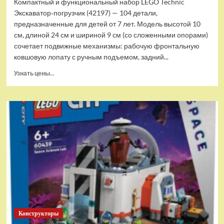
Компактный и функциональный набор LEGO Technic
Экскаватор‑погрузчик (42197) — 104 детали,
предназначенные для детей от 7 лет. Модель высотой 10
см, длиной 24 см и шириной 9 см (со сложенными опорами)
сочетает подвижные механизмы: рабочую фронтальную
ковшовую лопату с ручным подъемом, задний...
Прочитать
Узнать цены...
больше
о
(EU)
Конструктор
LEGO
Technic
Экскаватор-
погрузчик
(42197)
Конструкторы