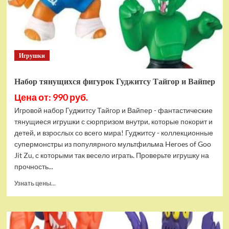
Bottom
Rehydrated
(XBOX
One,
русская
Игрушки
версия)
Набор тянущихся фигурок Гуджитсу Тайгор и Вайпер
Цена от: 990 руб.
Игровой набор Гуджитсу Тайгор и Вайпер - фантастические
тянущиеся игрушки с сюрпризом внутри, которые покорит и
детей, и взрослых со всего мира! Гуджитсу - коллекционные
супермонстры из популярного мультфильма Heroes of Goo
Jit Zu, с которыми так весело играть. Проверьте игрушку на
прочность...
Прочитать
Узнать цены...
больше
о
Набор
тянущихся