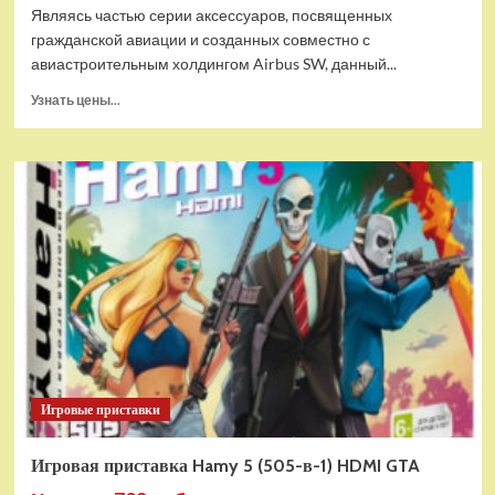
Являясь частью серии аксессуаров, посвященных
гражданской авиации и созданных совместно с
авиастроительным холдингом Airbus SW, данный...
Прочитать
Узнать цены...
больше
о
Дополнительный
модуль
Thrustmaster
TCA
Quadrant
Add-
on
Airbus
Edition
ww
Игровые приставки
Игровая приставка Hamy 5 (505-в-1) HDMI GTA