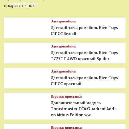
синий Spider
домрентек.рф.
Электромобили
Детский электромобиль RiverToys
C111CC белый
Электромобили
Детский электромобиль RiverToys
T777TT 4WD красный Spider
Электромобили
Детский электромобиль RiverToys
C111CC красный
Игровые приставки
Дополнительный модуль
Thrustmaster TCA Quadrant Add-
on Airbus Edition ww
Игровые приставки