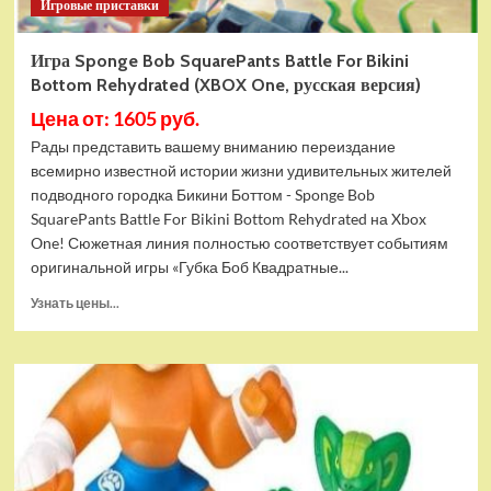
Игровые приставки
Игра Sponge Bob SquarePants Battle For Bikini
Bottom Rehydrated (XBOX One, русская версия)
Цена от: 1605 руб.
Рады представить вашему вниманию переиздание
всемирно известной истории жизни удивительных жителей
подводного городка Бикини Боттом - Sponge Bob
SquarePants Battle For Bikini Bottom Rehydrated на Xbox
One! Сюжетная линия полностью соответствует событиям
оригинальной игры «Губка Боб Квадратные...
Прочитать
Узнать цены...
больше
о
Игра
Sponge
Bob
SquarePants
Battle
For
Bikini