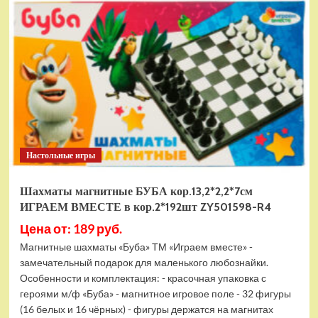
электромобиль
RiverToys
F888FF
красный
Настольные игры
Шахматы магнитные БУБА кор.13,2*2,2*7см
ИГРАЕМ ВМЕСТЕ в кор.2*192шт ZY501598-R4
Цена от: 189 руб.
Магнитные шахматы «Буба» ТМ «Играем вместе» -
замечательный подарок для маленького любознайки.
Особенности и комплектация: - красочная упаковка с
героями м/ф «Буба» - магнитное игровое поле - 32 фигуры
(16 белых и 16 чёрных) - фигуры держатся на магнитах