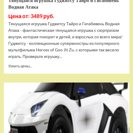
Тянущаяся игрушка Гуджитсу Тайро и Гигабивень
Водная Атака
Цена от: 3489 руб.
Тянущаяся игрушка Гуджитсу Тайро и Гигабивень Водная
Атака - фантастическая тянущаяся игрушка с сюрпризом
внутри, которая покорит и детей, и взрослых со всего мира!
Гуджитсу - коллекционные супермонстры из популярного
мультфильма Heroes of Goo Jit Zu, с которыми так весело
играть. Проверьте игрушку...
Прочитать
Узнать цены...
больше
о
Тянущаяся
игрушка
Гуджитсу
Тайро
и
Гигабивень
Водная
Атака