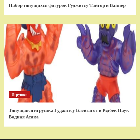
Набор тянущихся фигурок Гуджитсу Тайгор и Вайпер
Игрушки
Тянущаяся игрушка Гуджитсу Блейзагот и Рэдбек Паук
Водная Атака