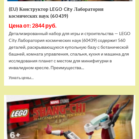
(EU) Конструктор LEGO City Лаборатория
космических наук (60439)
Цена от: 2844 руб.
Детализированный набор для игры и строительства — LEGO
City Лаборатория космических наук (60439) содержит 560
деталей, раскрывающуюся купольную базу с ботанической
башней, комната управления, спальня, кухня и машина для
исследования планет с местом для минифигурки в
инвалидном кресле. Преимущества...
Прочитать
Узнать цены...
больше
о
(EU)
Конструктор
LEGO
City
Лаборатория
космических
наук
(60439)