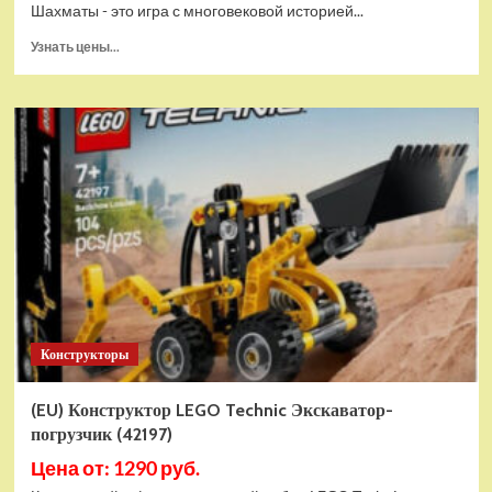
Шахматы - это игра с многовековой историей...
Прочитать
Узнать цены...
больше
о
Шахматы
магнитные
БУБА
кор.13,2*2,2*7см
ИГРАЕМ
ВМЕСТЕ
в
кор.2*192шт
ZY501598-
R4
Конструкторы
(EU) Конструктор LEGO Technic Экскаватор-
погрузчик (42197)
Цена от: 1290 руб.