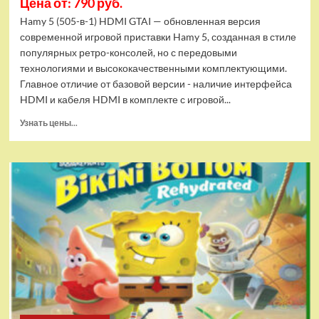
Цена от: 790 руб.
Hamy 5 (505-в-1) HDMI GTAI — обновленная версия
современной игровой приставки Hamy 5, созданная в стиле
популярных ретро-консолей, но с передовыми
технологиями и высококачественными комплектующими.
Главное отличие от базовой версии - наличие интерфейса
HDMI и кабеля HDMI в комплекте с игровой...
Прочитать
Узнать цены...
больше
о
Игровая
приставка
Hamy
5
(505-
в-1)
HDMI
GTA