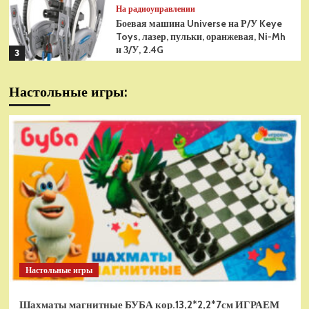
На радиоуправлении
Боевая машина Universe на Р/У Keye
Toys, лазер, пульки, оранжевая, Ni-Mh
и З/У, 2.4G
3
На радиоуправлении
Настольные игры:
Радиоуправляемая модель
снегоуборщик Hui Na Toys 1к18
(HN1586)
4
На радиоуправлении
Р/У танк Taigen 1/16
Panzerkampfwagen III (Германия) HC
(для ИК танкового боя) V3 2.4G RTR,
5
TG3848-1HC-IR3.0
На радиоуправлении
Радиоуправляемый танк Torro
Sturmtiger Panzer 1к16
Настольные игры
(TR1111700300)
1
Шахматы магнитные БУБА кор.13,2*2,2*7см ИГРАЕМ