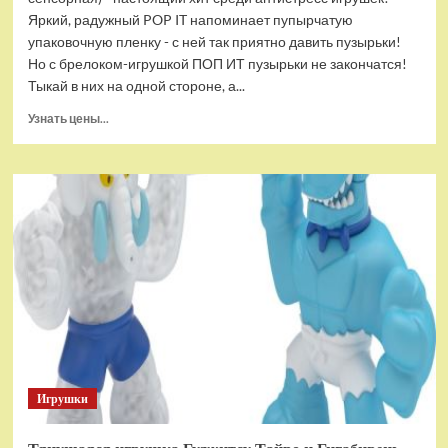
Яркий, радужный POP IT напоминает пупырчатую
упаковочную пленку - с ней так приятно давить пузырьки!
Но с брелоком-игрушкой ПОП ИТ пузырьки не закончатся!
Тыкай в них на одной стороне, а...
Прочитать
Узнать цены...
больше
о
Брелок-
игрушка
POP
IT
Квадрат
антистресс
(тактильная,
сенсорная)
Игрушки