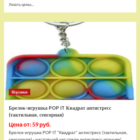
Прочитать
Узнать цены...
больше
о
Тянущаяся
игрушка
Гуджитсу
Блейзагот
и
Рэдбек
Паук
Водная
Атака
Игрушки
Брелок-игрушка POP IT Квадрат антистресс
(тактильная, сенсорная)
Цена от: 59 руб.
Брелок-игрушка POP IT "Квадрат" антистресс (тактильная,
сенсорная) - настоящий хит среди антистресс игрушек!