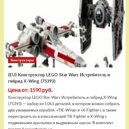
Конструктор
LEGO
Marvel
Шанг-
Чи
и
Великий
Защитник
(30454)
Конструкторы
(EU) Конструктор LEGO Star Wars Истребитель и
гибрид X-Wing (75393)
Цена от: 1590 руб.
Конструктор LEGO Star Wars Истребитель и гибрид X-Wing
(75393) — набор из 1 063 деталей, в котором можно собрать
два узнаваемых корабля: «TIE‑Wing» и «X‑Fighter», а также
перестроить их в классический TIE Fighter и X‑Wing с
подвижными крыльями и выдвижным шасси. В комплект
входят 4 минифигуры и...