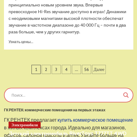
принципиально новым уровнем звука. Впервые
превосходное Hi-Res звучание доступно в играх! Динамики
с неодимовыми магнитами высокой плотности обеспечат
звучание в частотном диапазоне до 40 000 Гц – почти в два
раза больше, чем у других гарнитур.
Прочитать
Узнать цены...
больше
о
Проводные
наушники
Пагинация
1
2
3
4
…
56
Далее
с
микрофоном
записей
SteelSeries
Arctis
Pro
USB
ГК РЕНТЕК: коммерческие помещения на первых этажах
ГК РЕНТЕК предлагает
купить коммерческое помещение
Электромобили
в жилых комплексах города. Идеально для магазинов,
Детский электромобиль RiverToys T777TT 4WD
офисов, салонов красоты и аптек. Узнайте больше на