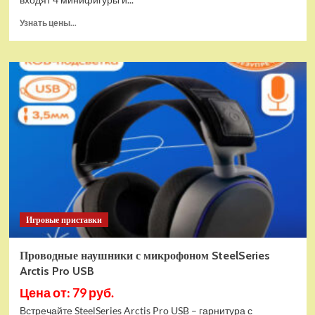
Прочитать
Узнать цены...
больше
о
(EU)
Конструктор
LEGO
Star
Wars
Истребитель
и
гибрид
X-
Wing
(75393)
Игровые приставки
Проводные наушники с микрофоном SteelSeries
Arctis Pro USB
Цена от: 79 руб.
Встречайте SteelSeries Arctis Pro USB – гарнитура с