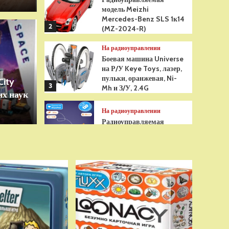
модель Meizhi
Mercedes-Benz SLS 1к14
2
(MZ-2024-R)
Игрушки
На радиоуправлении
грушка Гуджитсу
Бре
Боевая машина Universe
на Р/У Keye Toys, лазер,
Рэдбек Паук Водная
анти
пульки, оранжевая, Ni-
City
3
Mh и З/У, 2.4G
х наук
сенс
На радиоуправлении
Радиоуправляемая
модель снегоуборщик Hui
Na Toys 1к18 (HN1586)
4
На радиоуправлении
Р/У танк Taigen 1/16
Panzerkampfwagen III
(Германия) HC (для ИК
танкового боя) V3 2.4G
5
RTR, TG3848-1HC-IR3.0