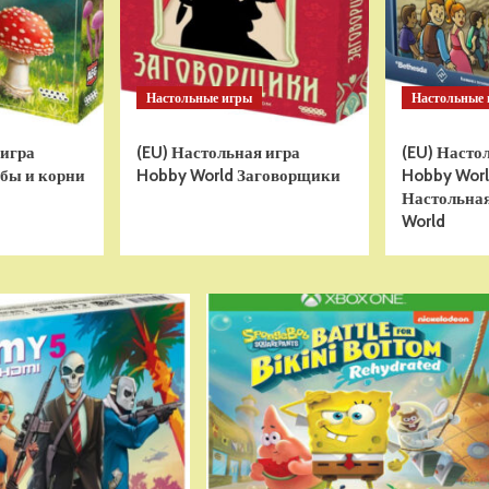
Настольные игры
Настольные
 игра
(EU) Настольная игра
(EU) Насто
бы и корни
Hobby World Заговорщики
Hobby World
Настольная
World