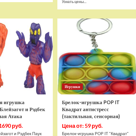
Прочитать
Узнать цены...
о
больше
Игровая
о
приставка
Игра
Hamy
Sponge
5
Bob
(505-
SquarePants
в-1)
Battle
HDMI
For
GTA
Bikini
Bottom
Rehydrated
(XBOX
One,
русская
Игрушки
версия)
я игрушка
Брелок-игрушка POP IT
Блейзагот и Рэдбек
Квадрат антистресс
ная Атака
(тактильная, сенсорная)
1690 руб.
Цена от: 59 руб.
йзагот и Рэдбек Паук
Брелок-игрушка POP IT "Квадрат"