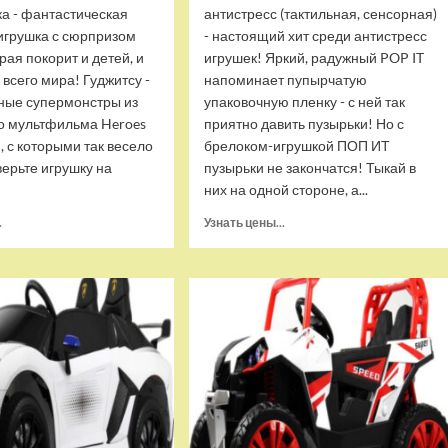
ка - фантастическая
антистресс (тактильная, сенсорная)
игрушка с сюрпризом
- настоящий хит среди антистресс
орая покорит и детей, и
игрушек! Яркий, радужный POP IT
 всего мира! Гуджитсу -
напоминает пупырчатую
ные супермонстры из
упаковочную пленку - с ней так
о мультфильма Heroes
приятно давить пузырьки! Но с
u, с которыми так весело
брелоком-игрушкой ПОП ИТ
верьте игрушку на
пузырьки не закончатся! Тыкай в
них на одной стороне, а...
Прочитать
Прочитать
.
Узнать цены...
больше
больше
о
о
Тянущаяся
Брелок-
игрушка
игрушка
Гуджитсу
POP
Блейзагот
IT
и
Квадрат
Рэдбек
антистресс
Паук
(тактильная,
Водная
сенсорная)
Атака