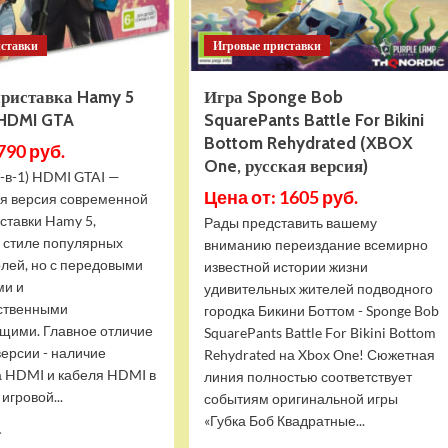
иставки
Игровые приставки
приставка Hamy 5
Игра Sponge Bob
 HDMI GTA
SquarePants Battle For Bikini
Bottom Rehydrated (XBOX
790 руб.
One, русская версия)
-в-1) HDMI GTAI —
Цена от: 1605 руб.
я версия современной
ставки Hamy 5,
Рады представить вашему
в стиле популярных
вниманию переиздание всемирно
олей, но с передовыми
известной истории жизни
ми и
удивительных жителей подводного
ственными
городка Бикини Боттом - Sponge Bob
щими. Главное отличие
SquarePants Battle For Bikini Bottom
версии - наличие
Rehydrated на Xbox One! Сюжетная
 HDMI и кабеля HDMI в
линия полностью соответствует
игровой...
событиям оригинальной игры
«Губка Боб Квадратные...
Прочитать
.
больше