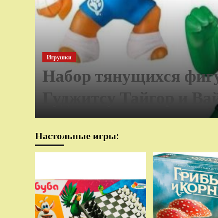
Игрушки
Набор тянущихся фиг
Гуджитсу Тайгор и Ва
Настольные игры: