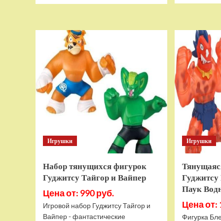
о
Дополнительный
модуль
Thrustmaster
TCA
Quadrant
Add-
on
Airbus
Edition
ww
Игрушки
Игрушки
Набор тянущихся фигурок
Тянущаяс
Гуджитсу Тайгор и Вайпер
Гуджитсу 
Паук Вод
Цена от: 990 руб.
Цена от: 
Игровой набор Гуджитсу Тайгор и
Вайпер - фантастические
Фигурка Бле