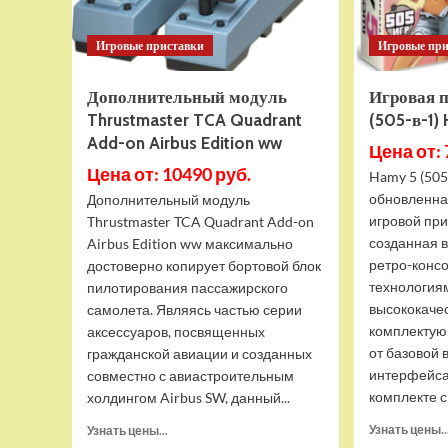
Игровые приставки
Игровые пр
Дополнительный модуль
Игровая 
Thrustmaster TCA Quadrant
(505-в-1)
Add-on Airbus Edition ww
Цена от: 
Цена от: 10490 руб.
Hamy 5 (505
обновленна
Дополнительный модуль
игровой при
Thrustmaster TCA Quadrant Add-on
созданная 
Airbus Edition ww максимально
ретро-конс
достоверно копирует бортовой блок
технология
пилотирования пассажирского
высококаче
самолета. Являясь частью серии
комплектую
аксессуаров, посвященных
от базовой 
гражданской авиации и созданных
интерфейса
совместно с авиастроительным
комплекте с 
холдингом Airbus SW, данный...
Прочитать
Узнать цены..
Узнать цены...
больше