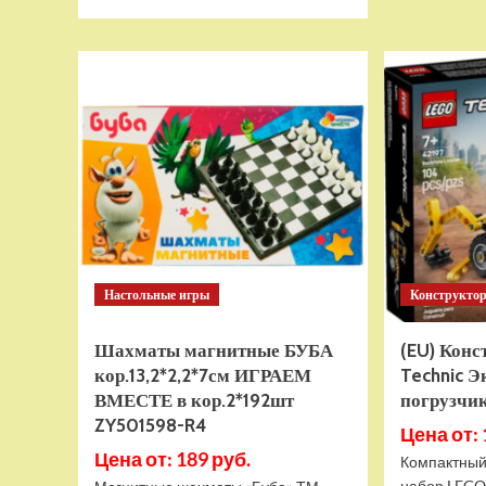
больше
о
Тянущаяся
игрушка
Гуджитсу
Тайро
и
Гигабивень
Водная
Атака
Настольные игры
Конструкто
Шахматы магнитные БУБА
(EU) Кон
кор.13,2*2,2*7см ИГРАЕМ
Technic Э
ВМЕСТЕ в кор.2*192шт
погрузчик
ZY501598-R4
Цена от: 
Цена от: 189 руб.
Компактный
набор LEGO