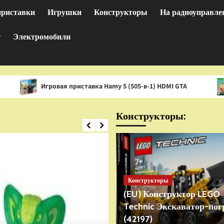
приставки
Игрушки
Конструкторы
На радиоуправле
т
Электромобили
гровая приставка Hamy 5 (505-в-1) HDMI GTA
Игра Spon
Конструкторы:
Конструкторы
(EU) Конструктор LEGO
Technic Экскаватор-пог
(42197)