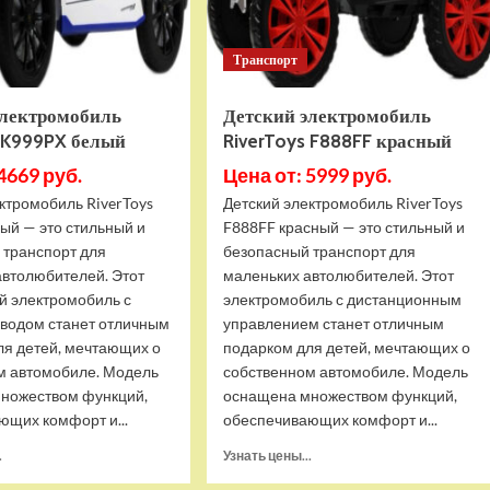
Транспорт
электромобиль
Детский электромобиль
s K999PX белый
RiverToys F888FF красный
4669 руб.
Цена от: 5999 руб.
ктромобиль RiverToys
Детский электромобиль RiverToys
ый — это стильный и
F888FF красный — это стильный и
 транспорт для
безопасный транспорт для
автолюбителей. Этот
маленьких автолюбителей. Этот
й электромобиль с
электромобиль с дистанционным
водом станет отличным
управлением станет отличным
ля детей, мечтающих о
подарком для детей, мечтающих о
м автомобиле. Модель
собственном автомобиле. Модель
ножеством функций,
оснащена множеством функций,
ющих комфорт и...
обеспечивающих комфорт и...
Прочитать
Прочитать
.
Узнать цены...
больше
больше