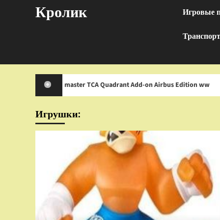
Перейти
Кролик
Игровые 
к
содержимому
Транспор
rustmaster TCA Quadrant Add-on Airbus Edition ww
И
Игрушки: