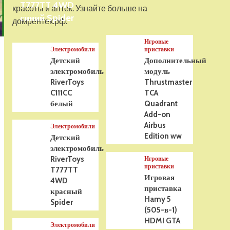
T777TT 4WD
На радиоуправлении
красоты и аптек. Узнайте больше на
Р/У танк Taigen 1/16
синий Spider
домрентек.рф.
Panzerkampfwagen III
(Германия) HC (для ИК
Игровые
танкового боя) V3 2.4G
5
Электромобили
приставки
RTR, TG3848-1HC-IR3.0
Детский
Дополнительный
электромобиль
модуль
RiverToys
Thrustmaster
C111CC
TCA
белый
Quadrant
Add-on
Airbus
Электромобили
Edition ww
Детский
электромобиль
RiverToys
Игровые
приставки
T777TT
Игровая
4WD
приставка
красный
Hamy 5
Spider
(505-в-1)
HDMI GTA
Электромобили