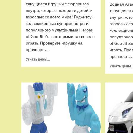
тянущиеся игрушки с сюрпризом
Водная Ата
внутри, которые покорит и детей, и
тянущаяся 
взрослых со всего мира! Гуджитсу -
внутри, кот
коллекционные супермонстры из
взрослых со
популярного мультфильма Heroes
коллекцион
of Goo Jit Zu, с которыми так весело
популярног
играть. Проверьте игрушку на
of Goo Jit Z
прочность...
играть. Про
прочность...
Прочитать
Узнать цены...
больше
Узнать цены..
о
Набор
тянущихся
фигурок
Гуджитсу
Тайгор
и
Вайпер