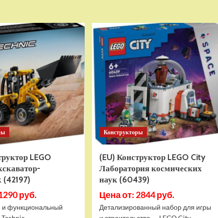
о
о
Детский
Детский
электромобиль
электромобиль
RiverToys
RiverToys
K999PX
F888FF
белый
красный
ры
Конструкторы
структор LEGO
(EU) Конструктор LEGO City
кскаватор-
Лаборатория космических
 (42197)
наук (60439)
1290 руб.
Цена от: 2844 руб.
 и функциональный
Детализированный набор для игры
 Technic
и строительства — LEGO City