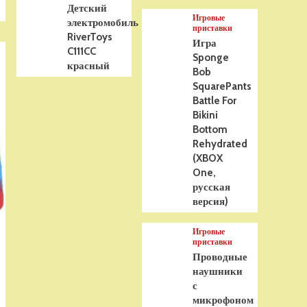
Детский
Игровые
электромобиль
приставки
RiverToys
Игра
C111CC
Sponge
красный
Bob
SquarePants
Battle For
Bikini
Bottom
Rehydrated
(XBOX
One,
русская
версия)
Игровые
приставки
Проводные
наушники
с
микрофоном