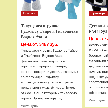
Игрушки
Транспорт
Тянущаяся игрушка
Детский 
Гуджитсу Тайро и Гигабивень
RiverToy
Водная Атака
Цена от: 
Цена от: 3489 руб.
Детский эле
K999PX бел
Тянущаяся игрушка Гуджитсу Тайро
безопасный
и Гигабивень Водная Атака -
маленьких 
фантастическая тянущаяся
двухместны
игрушка с сюрпризом внутри,
полным при
которая покорит и детей, и взрослых
подарком д
со всего мира! Гуджитсу -
собственно
коллекционные супермонстры из
оснащена м
популярного мультфильма Heroes
обеспечива
of Goo Jit Zu, с которыми так весело
играть. Проверьте игрушку...
Узнать цены..
Прочитать
Узнать цены...