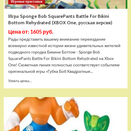
Игровые приставки
Игра Sponge Bob SquarePants Battle For Bikini
Bottom Rehydrated (XBOX One, русская версия)
Цена от: 1605 руб.
Рады представить вашему вниманию переиздание
всемирно известной истории жизни удивительных жителей
подводного городка Бикини Боттом - Sponge Bob
SquarePants Battle For Bikini Bottom Rehydrated на Xbox
One! Сюжетная линия полностью соответствует событиям
оригинальной игры «Губка Боб Квадратные...
Прочитать
Узнать цены...
больше
о
Игра
Sponge
Bob
SquarePants
Battle
For
Bikini