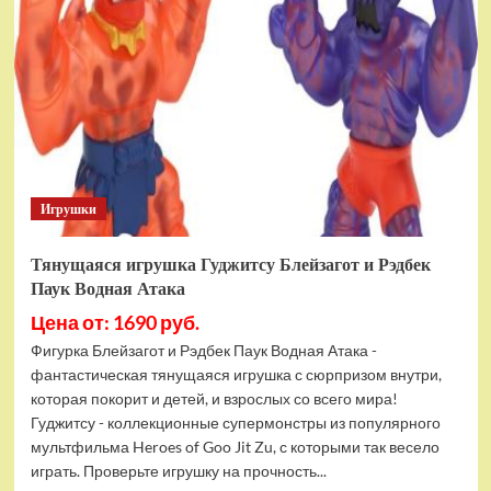
фигурок
Гуджитсу
Тайгор
и
Вайпер
Игрушки
Тянущаяся игрушка Гуджитсу Блейзагот и Рэдбек
Паук Водная Атака
Цена от: 1690 руб.
Фигурка Блейзагот и Рэдбек Паук Водная Атака -
фантастическая тянущаяся игрушка с сюрпризом внутри,
которая покорит и детей, и взрослых со всего мира!
Гуджитсу - коллекционные супермонстры из популярного
мультфильма Heroes of Goo Jit Zu, с которыми так весело
играть. Проверьте игрушку на прочность...