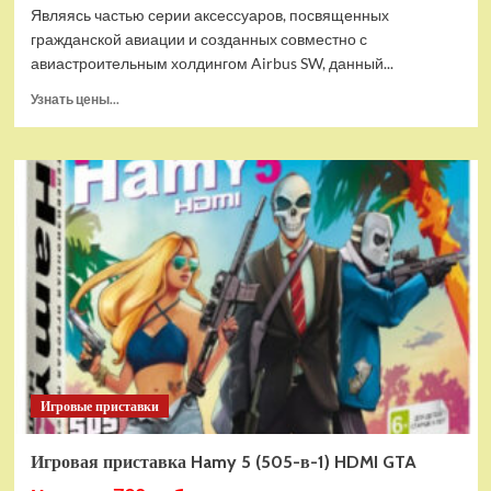
Являясь частью серии аксессуаров, посвященных
гражданской авиации и созданных совместно с
авиастроительным холдингом Airbus SW, данный...
Прочитать
Узнать цены...
больше
о
Дополнительный
модуль
Thrustmaster
TCA
Quadrant
Add-
on
Airbus
Edition
ww
Игровые приставки
Игровая приставка Hamy 5 (505-в-1) HDMI GTA