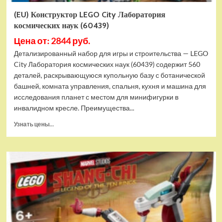
(EU) Конструктор LEGO City Лаборатория
космических наук (60439)
Цена от: 2844 руб.
Детализированный набор для игры и строительства — LEGO
City Лаборатория космических наук (60439) содержит 560
деталей, раскрывающуюся купольную базу с ботанической
башней, комната управления, спальня, кухня и машина для
исследования планет с местом для минифигурки в
инвалидном кресле. Преимущества...
Прочитать
Узнать цены...
больше
о
(EU)
Конструктор
LEGO
City
Лаборатория
космических
наук
(60439)