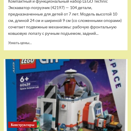
Компактный и функциональный набор LEGO Technic
Экскаватор‑погрузчик (42197) — 104 детали,
предназначенные для детей от 7 лет. Модель высотой 10
см, длиной 24 см и шириной 9 см (со сложенными опорами)
сочетает подвижные механизмы: рабочую фронтальную
ковшовую лопату с ручным подъемом, задний...
Прочитать
Узнать цены...
больше
о
(EU)
Конструктор
LEGO
Technic
Экскаватор-
погрузчик
(42197)
Конструкторы