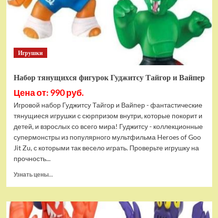
Bottom
Rehydrated
(XBOX
One,
русская
Игрушки
версия)
Набор тянущихся фигурок Гуджитсу Тайгор и Вайпер
Цена от: 990 руб.
Игровой набор Гуджитсу Тайгор и Вайпер - фантастические
тянущиеся игрушки с сюрпризом внутри, которые покорит и
детей, и взрослых со всего мира! Гуджитсу - коллекционные
супермонстры из популярного мультфильма Heroes of Goo
Jit Zu, с которыми так весело играть. Проверьте игрушку на
прочность...
Прочитать
Узнать цены...
больше
о
Набор
тянущихся