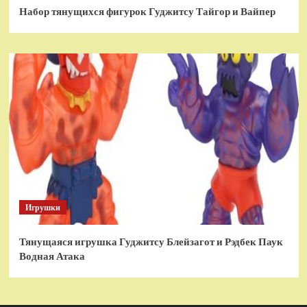
Набор тянущихся фигурок Гуджитсу Тайгор и Вайпер
Игрушки
Тянущаяся игрушка Гуджитсу Блейзагот и Рэдбек Паук
Водная Атака