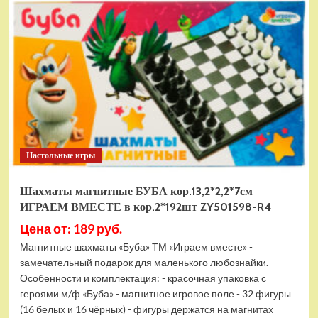
электромобиль
RiverToys
F888FF
красный
Настольные игры
Шахматы магнитные БУБА кор.13,2*2,2*7см
ИГРАЕМ ВМЕСТЕ в кор.2*192шт ZY501598-R4
Цена от: 189 руб.
Магнитные шахматы «Буба» ТМ «Играем вместе» -
замечательный подарок для маленького любознайки.
Особенности и комплектация: - красочная упаковка с
героями м/ф «Буба» - магнитное игровое поле - 32 фигуры
(16 белых и 16 чёрных) - фигуры держатся на магнитах