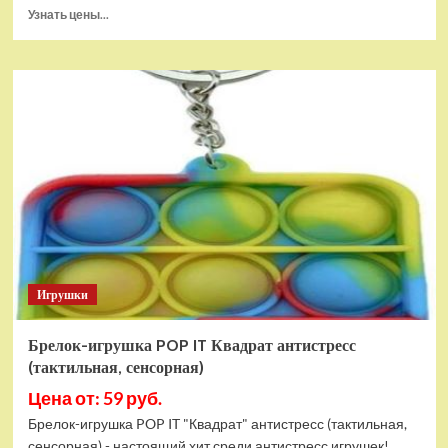
Прочитать
Узнать цены...
больше
о
Тянущаяся
игрушка
Гуджитсу
Блейзагот
и
Рэдбек
Паук
Водная
Атака
Игрушки
Брелок-игрушка POP IT Квадрат антистресс
(тактильная, сенсорная)
Цена от: 59 руб.
Брелок-игрушка POP IT "Квадрат" антистресс (тактильная,
сенсорная) - настоящий хит среди антистресс игрушек!