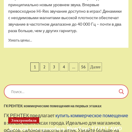
принципиально новым уровнем звука. Впервые
превосходное Hi-Res звучание доступно в играх! Динамики
с неодимовыми магнитами высокой плотности обеспечат
звучание в частотном диапазоне до 40 000 Гц – почти в два
раза больше, чем у других гарнитур.
Прочитать
Узнать цены...
больше
о
Проводные
наушники
Пагинация
1
2
3
4
…
56
Далее
с
микрофоном
записей
SteelSeries
Arctis
Pro
USB
ГК РЕНТЕК: коммерческие помещения на первых этажах
ГК РЕНТЕК предлагает
купить коммерческое помещение
Электромобили
в жилых комплексах города. Идеально для магазинов,
Детский электромобиль RiverToys T777TT 4WD
офисов, салонов красоты и аптек. Узнайте больше на