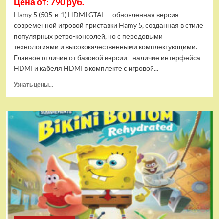
Цена от: 790 руб.
Hamy 5 (505-в-1) HDMI GTAI — обновленная версия
современной игровой приставки Hamy 5, созданная в стиле
популярных ретро-консолей, но с передовыми
технологиями и высококачественными комплектующими.
Главное отличие от базовой версии - наличие интерфейса
HDMI и кабеля HDMI в комплекте с игровой...
Прочитать
Узнать цены...
больше
о
Игровая
приставка
Hamy
5
(505-
в-1)
HDMI
GTA