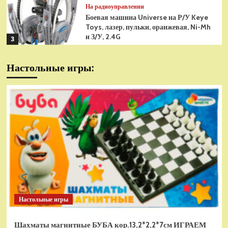
На радиоуправлении
Боевая машина Universe на Р/У Keye
Toys, лазер, пульки, оранжевая, Ni-Mh
и З/У, 2.4G
3
На радиоуправлении
Настольные игры:
Радиоуправляемая модель
снегоуборщик Hui Na Toys 1к18
(HN1586)
4
На радиоуправлении
Р/У танк Taigen 1/16
Panzerkampfwagen III (Германия) HC
(для ИК танкового боя) V3 2.4G RTR,
5
TG3848-1HC-IR3.0
На радиоуправлении
Радиоуправляемый танк Torro
Sturmtiger Panzer 1к16
Настольные игры
(TR1111700300)
1
Шахматы магнитные БУБА кор.13,2*2,2*7см ИГРАЕМ