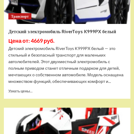
Транспорт
Детский электромобиль RiverToys K999PX белый
Цена от: 4669 руб.
Детский электромобиль RiverToys K999PX белый — это
стильный и безопасный транспорт для маленьких
автолюбителей. Этот двухместный электромобиль с
полным приводом станет отличным подарком для детей,
мечтающих о собственном автомобиле. Модель оснащена
множеством функций, обеспечивающих комфорт и...
Прочитать
Узнать цены...
больше
о
Детский
электромобиль
RiverToys
K999PX
белый