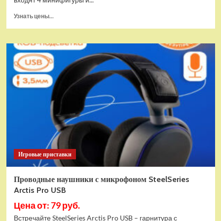
Прочитать
Узнать цены...
больше
о
(EU)
Конструктор
LEGO
Star
Wars
Истребитель
и
гибрид
X-
Wing
(75393)
Игровые приставки
Проводные наушники с микрофоном SteelSeries
Arctis Pro USB
Цена от: 79 руб.
Встречайте SteelSeries Arctis Pro USB – гарнитура с