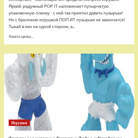
Яркий, радужный POP IT напоминает пупырчатую
упаковочную пленку - с ней так приятно давить пузырьки!
Но с брелоком-игрушкой ПОП ИТ пузырьки не закончатся!
Тыкай в них на одной стороне, а...
Прочитать
Узнать цены...
больше
о
Брелок-
игрушка
POP
IT
Квадрат
антистресс
(тактильная,
сенсорная)
Игрушки