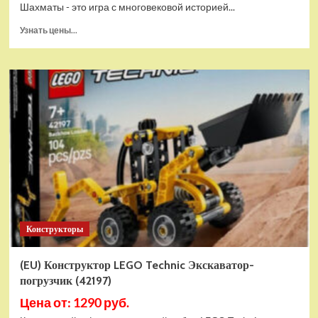
Шахматы - это игра с многовековой историей...
Прочитать
Узнать цены...
больше
о
Шахматы
магнитные
БУБА
кор.13,2*2,2*7см
ИГРАЕМ
ВМЕСТЕ
в
кор.2*192шт
ZY501598-
R4
Конструкторы
(EU) Конструктор LEGO Technic Экскаватор-
погрузчик (42197)
Цена от: 1290 руб.