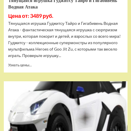
Тянущаяся игрушка Гуджитсу Тайро и Гигабивень
Водная Атака
Цена от: 3489 руб.
Тянущаяся игрушка Гуджитсу Тайро и Гигабивень Водная
Атака - фантастическая тянущаяся игрушка с сюрпризом
внутри, которая покорит и детей, и взрослых со всего мира!
Гуджитсу - коллекционные супермонстры из популярного
мультфильма Heroes of Goo Jit Zu, с которыми так весело
играть. Проверьте игрушку...
Прочитать
Узнать цены...
больше
о
Тянущаяся
игрушка
Гуджитсу
Тайро
и
Гигабивень
Водная
Атака