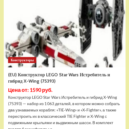
Конструктор
LEGO
Marvel
Шанг-
Чи
и
Великий
Защитник
(30454)
Конструкторы
(EU) Конструктор LEGO Star Wars Истребитель и
гибрид X-Wing (75393)
Цена от: 1590 руб.
Конструктор LEGO Star Wars Истребитель и гибрид X-Wing
(75393) — набор из 1 063 деталей, в котором можно собрать
два узнаваемых корабля: «TIE‑Wing» и «X‑Fighter», а также
перестроить их в классический TIE Fighter и X‑Wing с
подвижными крыльями и выдвижным шасси. В комплект
входят 4 минифигуры и...