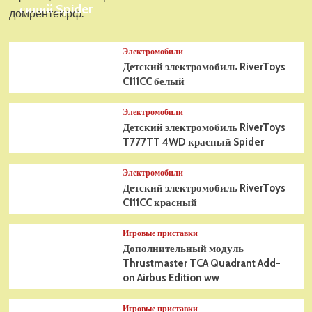
синий Spider
домрентек.рф.
Электромобили
Детский электромобиль RiverToys
C111CC белый
Электромобили
Детский электромобиль RiverToys
T777TT 4WD красный Spider
Электромобили
Детский электромобиль RiverToys
C111CC красный
Игровые приставки
Дополнительный модуль
Thrustmaster TCA Quadrant Add-
on Airbus Edition ww
Игровые приставки