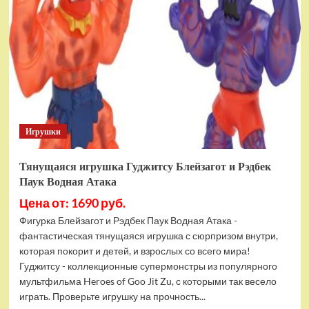
фигурок
Гуджитсу
Тайгор
и
Вайпер
Игрушки
Тянущаяся игрушка Гуджитсу Блейзагот и Рэдбек
Паук Водная Атака
Цена от: 1690 руб.
Фигурка Блейзагот и Рэдбек Паук Водная Атака -
фантастическая тянущаяся игрушка с сюрпризом внутри,
которая покорит и детей, и взрослых со всего мира!
Гуджитсу - коллекционные супермонстры из популярного
мультфильма Heroes of Goo Jit Zu, с которыми так весело
играть. Проверьте игрушку на прочность...