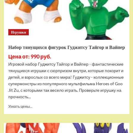
Bottom
Rehydrated
(XBOX
One,
русская
Игрушки
версия)
Набор тянущихся фигурок Гуджитсу Тайгор и Вайпер
Цена от: 990 руб.
Игровой набор Гуджитсу Тайгор и Вайпер - фантастические
тянущиеся игрушки с сюрпризом внутри, которые покорит и
детей, и взрослых со всего мира! Гуджитсу - коллекционные
супермонстры из популярного мультфильма Heroes of Goo
Jit Zu, с которыми так весело играть. Проверьте игрушку на
прочность...
Прочитать
Узнать цены...
больше
о
Набор
тянущихся