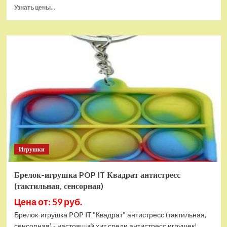
Прочитать
Узнать цены...
больше
о
Тянущаяся
игрушка
Гуджитсу
Блейзагот
и
Рэдбек
Паук
Водная
Атака
Игрушки
Брелок-игрушка POP IT Квадрат антистресс
(тактильная, сенсорная)
Цена от: 59 руб.
Брелок-игрушка POP IT "Квадрат" антистресс (тактильная,
сенсорная) - настоящий хит среди антистресс игрушек!