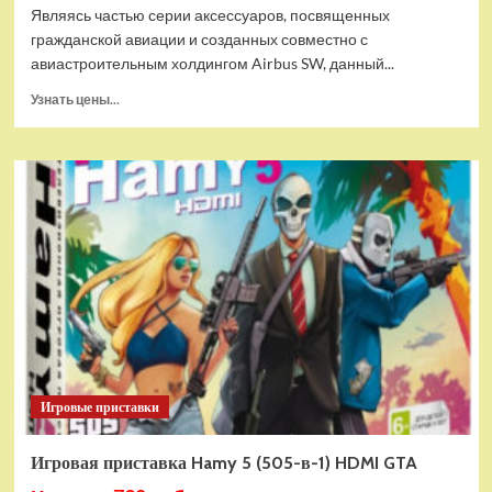
Являясь частью серии аксессуаров, посвященных
гражданской авиации и созданных совместно с
авиастроительным холдингом Airbus SW, данный...
Прочитать
Узнать цены...
больше
о
Дополнительный
модуль
Thrustmaster
TCA
Quadrant
Add-
on
Airbus
Edition
ww
Игровые приставки
Игровая приставка Hamy 5 (505-в-1) HDMI GTA