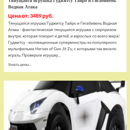
Тянущаяся игрушка Гуджитсу Тайро и Гигабивень
Водная Атака
Цена от: 3489 руб.
Тянущаяся игрушка Гуджитсу Тайро и Гигабивень Водная
Атака - фантастическая тянущаяся игрушка с сюрпризом
внутри, которая покорит и детей, и взрослых со всего мира!
Гуджитсу - коллекционные супермонстры из популярного
мультфильма Heroes of Goo Jit Zu, с которыми так весело
играть. Проверьте игрушку...
Прочитать
Узнать цены...
больше
о
Тянущаяся
игрушка
Гуджитсу
Тайро
и
Гигабивень
Водная
Атака