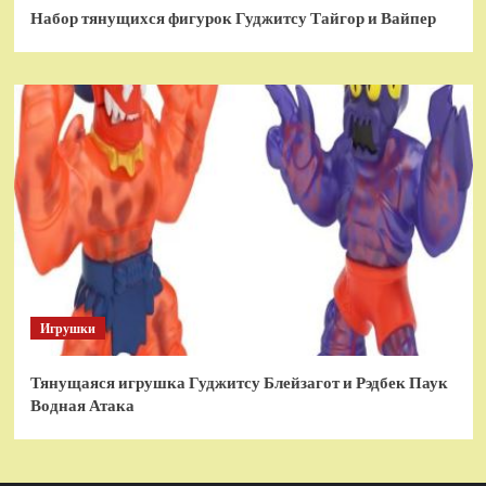
Набор тянущихся фигурок Гуджитсу Тайгор и Вайпер
Игрушки
Тянущаяся игрушка Гуджитсу Блейзагот и Рэдбек Паук
Водная Атака