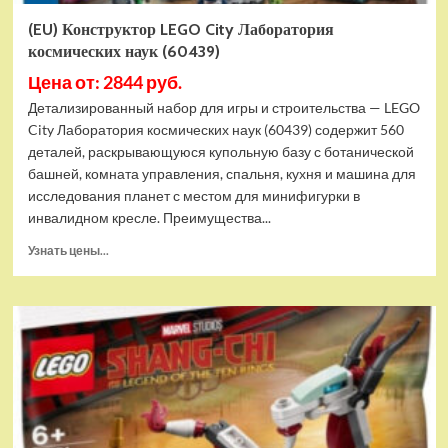
(EU) Конструктор LEGO City Лаборатория
космических наук (60439)
Цена от: 2844 руб.
Детализированный набор для игры и строительства — LEGO
City Лаборатория космических наук (60439) содержит 560
деталей, раскрывающуюся купольную базу с ботанической
башней, комната управления, спальня, кухня и машина для
исследования планет с местом для минифигурки в
инвалидном кресле. Преимущества...
Прочитать
Узнать цены...
больше
о
(EU)
Конструктор
LEGO
City
Лаборатория
космических
наук
(60439)