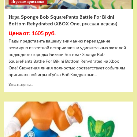
Игровые приставки
Игра Sponge Bob SquarePants Battle For Bikini
Bottom Rehydrated (XBOX One, русская версия)
Цена от: 1605 руб.
Рады представить вашему вниманию переиздание
всемирно известной истории жизни удивительных жителей
подводного городка Бикини Боттом - Sponge Bob
SquarePants Battle For Bikini Bottom Rehydrated на Xbox
One! Сюжетная линия полностью соответствует событиям
оригинальной игры «Губка Боб Квадратные...
Прочитать
Узнать цены...
больше
о
Игра
Sponge
Bob
SquarePants
Battle
For
Bikini