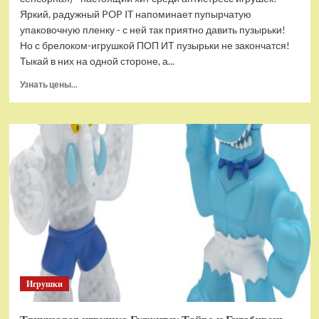
Яркий, радужный POP IT напоминает пупырчатую
упаковочную пленку - с ней так приятно давить пузырьки!
Но с брелоком-игрушкой ПОП ИТ пузырьки не закончатся!
Тыкай в них на одной стороне, а...
Прочитать
Узнать цены...
больше
о
Брелок-
игрушка
POP
IT
Квадрат
антистресс
(тактильная,
сенсорная)
Игрушки