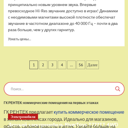
принципиально новым уровнем звука. Впервые
превосходное Hi-Res звучание доступно в играх! Динамики
с неодимовыми магнитами высокой плотности обеспечат
звучание в частотном диапазоне до 40 000 Гц – почти в два
раза больше, чем у других гарнитур.
Прочитать
Узнать цены...
больше
о
Проводные
наушники
Пагинация
1
2
3
4
…
56
Далее
с
микрофоном
записей
SteelSeries
Arctis
Pro
USB
ГК РЕНТЕК: коммерческие помещения на первых этажах
ГК РЕНТЕК предлагает
купить коммерческое помещение
Электромобили
в жилых комплексах города. Идеально для магазинов,
Детский электромобиль RiverToys T777TT 4WD
офисов, салонов красоты и аптек. Узнайте больше на