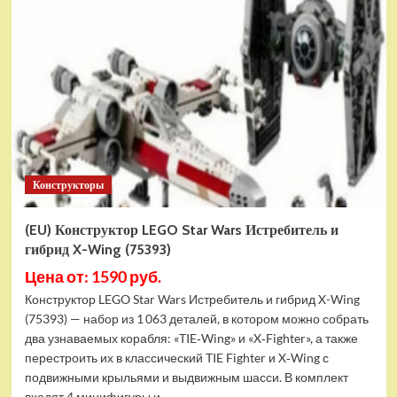
Конструктор
LEGO
Marvel
Шанг-
Чи
и
Великий
Защитник
(30454)
Конструкторы
(EU) Конструктор LEGO Star Wars Истребитель и
гибрид X-Wing (75393)
Цена от: 1590 руб.
Конструктор LEGO Star Wars Истребитель и гибрид X-Wing
(75393) — набор из 1 063 деталей, в котором можно собрать
два узнаваемых корабля: «TIE‑Wing» и «X‑Fighter», а также
перестроить их в классический TIE Fighter и X‑Wing с
подвижными крыльями и выдвижным шасси. В комплект
входят 4 минифигуры и...