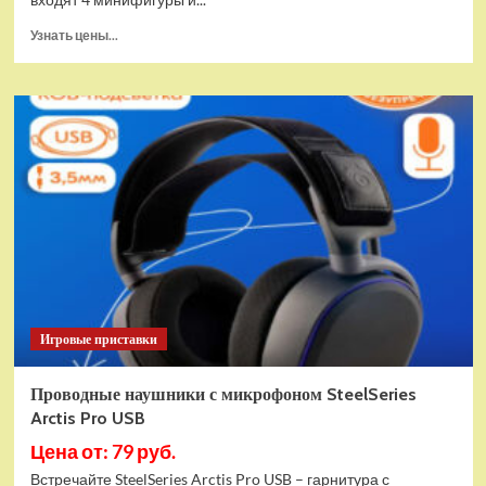
Прочитать
Узнать цены...
больше
о
(EU)
Конструктор
LEGO
Star
Wars
Истребитель
и
гибрид
X-
Wing
(75393)
Игровые приставки
Проводные наушники с микрофоном SteelSeries
Arctis Pro USB
Цена от: 79 руб.
Встречайте SteelSeries Arctis Pro USB – гарнитура с