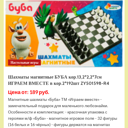
электромобиль
RiverToys
F888FF
красный
Настольные игры
Шахматы магнитные БУБА кор.13,2*2,2*7см
ИГРАЕМ ВМЕСТЕ в кор.2*192шт ZY501598-R4
Цена от: 189 руб.
Магнитные шахматы «Буба» ТМ «Играем вместе» -
замечательный подарок для маленького любознайки.
Особенности и комплектация: - красочная упаковка с
героями м/ф «Буба» - магнитное игровое поле - 32 фигуры
(16 белых и 16 чёрных) - фигуры держатся на магнитах