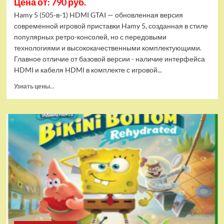
Цена от: 790 руб.
Hamy 5 (505-в-1) HDMI GTAI — обновленная версия
современной игровой приставки Hamy 5, созданная в стиле
популярных ретро-консолей, но с передовыми
технологиями и высококачественными комплектующими.
Главное отличие от базовой версии - наличие интерфейса
HDMI и кабеля HDMI в комплекте с игровой...
Прочитать
Узнать цены...
больше
о
Игровая
приставка
Hamy
5
(505-
в-1)
HDMI
GTA