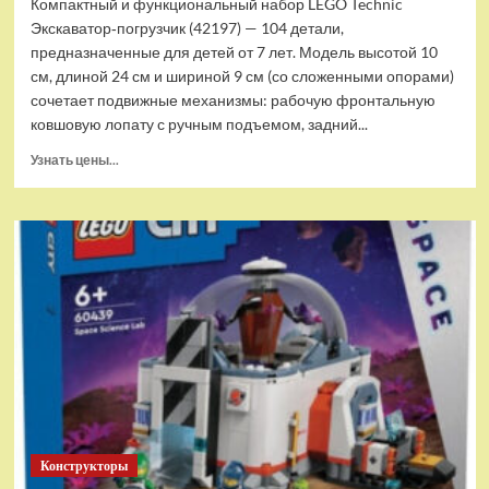
Компактный и функциональный набор LEGO Technic
Экскаватор‑погрузчик (42197) — 104 детали,
предназначенные для детей от 7 лет. Модель высотой 10
см, длиной 24 см и шириной 9 см (со сложенными опорами)
сочетает подвижные механизмы: рабочую фронтальную
ковшовую лопату с ручным подъемом, задний...
Прочитать
Узнать цены...
больше
о
(EU)
Конструктор
LEGO
Technic
Экскаватор-
погрузчик
(42197)
Конструкторы