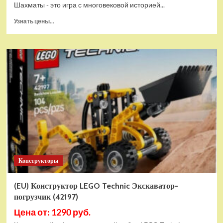
Шахматы - это игра с многовековой историей...
Прочитать
Узнать цены...
больше
о
Шахматы
магнитные
БУБА
кор.13,2*2,2*7см
ИГРАЕМ
ВМЕСТЕ
в
кор.2*192шт
ZY501598-
R4
Конструкторы
(EU) Конструктор LEGO Technic Экскаватор-
погрузчик (42197)
Цена от: 1290 руб.