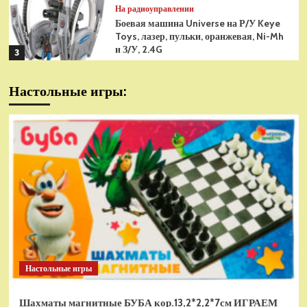
На радиоуправлении
Боевая машина Universe на Р/У Keye
Toys, лазер, пульки, оранжевая, Ni-Mh
и З/У, 2.4G
3
На радиоуправлении
Настольные игры:
Радиоуправляемая модель
снегоуборщик Hui Na Toys 1к18
(HN1586)
4
На радиоуправлении
Р/У танк Taigen 1/16
Panzerkampfwagen III (Германия) HC
(для ИК танкового боя) V3 2.4G RTR,
5
TG3848-1HC-IR3.0
На радиоуправлении
Радиоуправляемый танк Torro
Sturmtiger Panzer 1к16
Настольные игры
(TR1111700300)
1
Шахматы магнитные БУБА кор.13,2*2,2*7см ИГРАЕМ