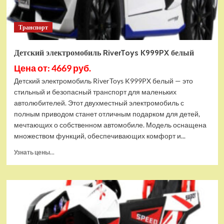
Транспорт
Детский электромобиль RiverToys K999PX белый
Цена от: 4669 руб.
Детский электромобиль RiverToys K999PX белый — это
стильный и безопасный транспорт для маленьких
автолюбителей. Этот двухместный электромобиль с
полным приводом станет отличным подарком для детей,
мечтающих о собственном автомобиле. Модель оснащена
множеством функций, обеспечивающих комфорт и...
Прочитать
Узнать цены...
больше
о
Детский
электромобиль
RiverToys
K999PX
белый