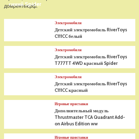
синий Spider
домрентек.рф.
Электромобили
Детский электромобиль RiverToys
C111CC белый
Электромобили
Детский электромобиль RiverToys
T777TT 4WD красный Spider
Электромобили
Детский электромобиль RiverToys
C111CC красный
Игровые приставки
Дополнительный модуль
Thrustmaster TCA Quadrant Add-
on Airbus Edition ww
Игровые приставки