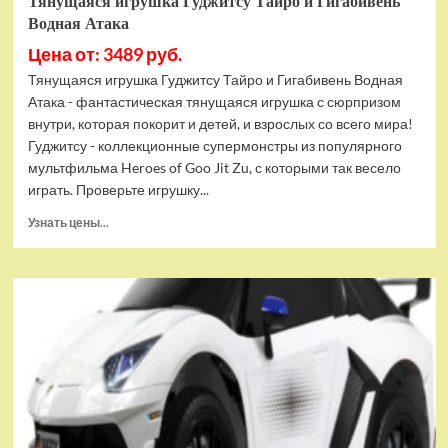
Тянущаяся игрушка Гуджитсу Тайро и Гигабивень
Водная Атака
Цена от: 3489 руб.
Тянущаяся игрушка Гуджитсу Тайро и Гигабивень Водная
Атака - фантастическая тянущаяся игрушка с сюрпризом
внутри, которая покорит и детей, и взрослых со всего мира!
Гуджитсу - коллекционные супермонстры из популярного
мультфильма Heroes of Goo Jit Zu, с которыми так весело
играть. Проверьте игрушку...
Прочитать
Узнать цены...
больше
о
Тянущаяся
игрушка
Гуджитсу
Тайро
и
Гигабивень
Водная
Атака