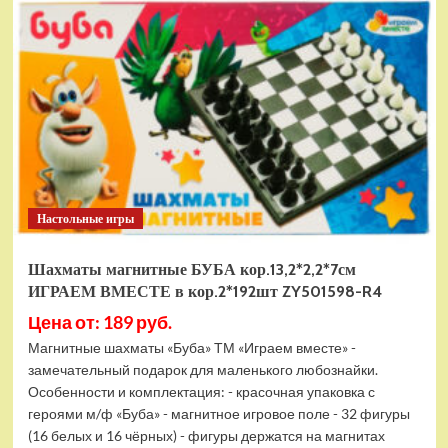
электромобиль
RiverToys
F888FF
красный
Настольные игры
Шахматы магнитные БУБА кор.13,2*2,2*7см
ИГРАЕМ ВМЕСТЕ в кор.2*192шт ZY501598-R4
Цена от: 189 руб.
Магнитные шахматы «Буба» ТМ «Играем вместе» -
замечательный подарок для маленького любознайки.
Особенности и комплектация: - красочная упаковка с
героями м/ф «Буба» - магнитное игровое поле - 32 фигуры
(16 белых и 16 чёрных) - фигуры держатся на магнитах