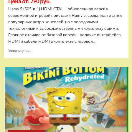
Цена от: 790 руб.
Hamy 5 (505-в-1) HDMI GTAI — обновленная версия
современной игровой приставки Hamy 5, созданная в стиле
популярных ретро-консолей, но с передовыми
технологиями и высококачественными комплектующими.
Главное отличие от базовой версии - наличие интерфейса
HDMI и кабеля HDMI в комплекте с игровой...
Прочитать
Узнать цены...
больше
о
Игровая
приставка
Hamy
5
(505-
в-1)
HDMI
GTA