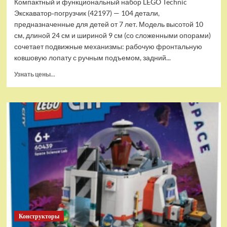
Компактный и функциональный набор LEGO Technic
Экскаватор‑погрузчик (42197) — 104 детали,
предназначенные для детей от 7 лет. Модель высотой 10
см, длиной 24 см и шириной 9 см (со сложенными опорами)
сочетает подвижные механизмы: рабочую фронтальную
ковшовую лопату с ручным подъемом, задний...
Прочитать
Узнать цены...
больше
о
(EU)
Конструктор
LEGO
Technic
Экскаватор-
погрузчик
(42197)
Конструкторы