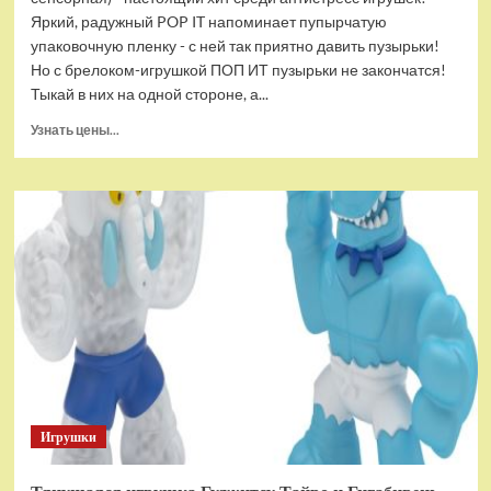
Яркий, радужный POP IT напоминает пупырчатую
упаковочную пленку - с ней так приятно давить пузырьки!
Но с брелоком-игрушкой ПОП ИТ пузырьки не закончатся!
Тыкай в них на одной стороне, а...
Прочитать
Узнать цены...
больше
о
Брелок-
игрушка
POP
IT
Квадрат
антистресс
(тактильная,
сенсорная)
Игрушки