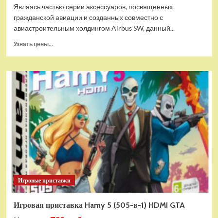
Являясь частью серии аксессуаров, посвященных
гражданской авиации и созданных совместно с
авиастроительным холдингом Airbus SW, данный...
Прочитать
Узнать цены...
больше
о
Дополнительный
модуль
Thrustmaster
TCA
Quadrant
Add-
on
Airbus
Edition
ww
Игровые приставки
Игровая приставка Hamy 5 (505-в-1) HDMI GTA