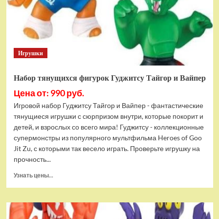
Bottom
Rehydrated
(XBOX
One,
русская
Игрушки
версия)
Набор тянущихся фигурок Гуджитсу Тайгор и Вайпер
Цена от: 990 руб.
Игровой набор Гуджитсу Тайгор и Вайпер - фантастические
тянущиеся игрушки с сюрпризом внутри, которые покорит и
детей, и взрослых со всего мира! Гуджитсу - коллекционные
супермонстры из популярного мультфильма Heroes of Goo
Jit Zu, с которыми так весело играть. Проверьте игрушку на
прочность...
Прочитать
Узнать цены...
больше
о
Набор
тянущихся