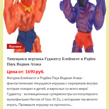
фигурок
Гуджитсу
Тайгор
и
Вайпер
Игрушки
Тянущаяся игрушка Гуджитсу Блейзагот и Рэдбек
Паук Водная Атака
Цена от: 1690 руб.
Фигурка Блейзагот и Рэдбек Паук Водная Атака -
фантастическая тянущаяся игрушка с сюрпризом внутри,
которая покорит и детей, и взрослых со всего мира!
Гуджитсу - коллекционные супермонстры из популярного
мультфильма Heroes of Goo Jit Zu, с которыми так весело
играть. Проверьте игрушку на прочность...