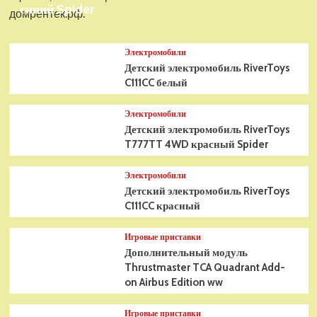
синий Spider
домрентек.рф.
Электромобили
Детский электромобиль RiverToys
C111CC белый
Электромобили
Детский электромобиль RiverToys
T777TT 4WD красный Spider
Электромобили
Детский электромобиль RiverToys
C111CC красный
Игровые приставки
Дополнительный модуль
Thrustmaster TCA Quadrant Add-
on Airbus Edition ww
Игровые приставки