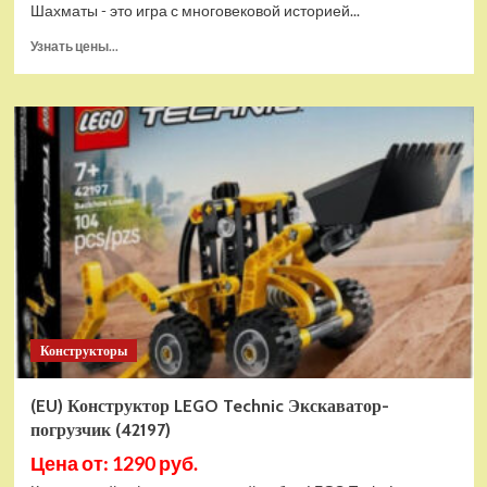
Шахматы - это игра с многовековой историей...
Прочитать
Узнать цены...
больше
о
Шахматы
магнитные
БУБА
кор.13,2*2,2*7см
ИГРАЕМ
ВМЕСТЕ
в
кор.2*192шт
ZY501598-
R4
Конструкторы
(EU) Конструктор LEGO Technic Экскаватор-
погрузчик (42197)
Цена от: 1290 руб.