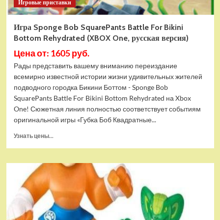
Игровые приставки
Игра Sponge Bob SquarePants Battle For Bikini
Bottom Rehydrated (XBOX One, русская версия)
Цена от: 1605 руб.
Рады представить вашему вниманию переиздание
всемирно известной истории жизни удивительных жителей
подводного городка Бикини Боттом - Sponge Bob
SquarePants Battle For Bikini Bottom Rehydrated на Xbox
One! Сюжетная линия полностью соответствует событиям
оригинальной игры «Губка Боб Квадратные...
Прочитать
Узнать цены...
больше
о
Игра
Sponge
Bob
SquarePants
Battle
For
Bikini