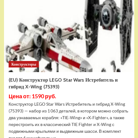
Конструктор
LEGO
Marvel
Шанг-
Чи
и
Великий
Защитник
(30454)
Конструкторы
(EU) Конструктор LEGO Star Wars Истребитель и
гибрид X-Wing (75393)
Цена от: 1590 руб.
Конструктор LEGO Star Wars Истребитель и гибрид X-Wing
(75393) — набор из 1 063 деталей, в котором можно собрать
два узнаваемых корабля: «TIE‑Wing» и «X‑Fighter», а также
перестроить их в классический TIE Fighter и X‑Wing с
подвижными крыльями и выдвижным шасси. В комплект
входят 4 минифигуры и...