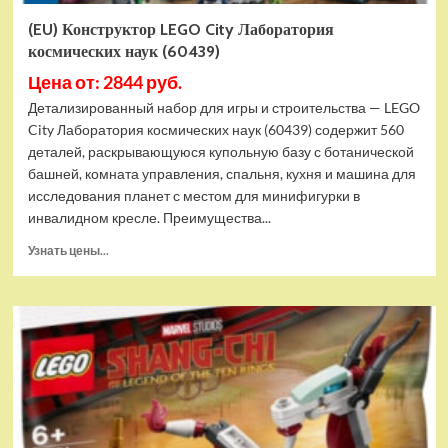
(EU) Конструктор LEGO City Лаборатория
космических наук (60439)
Цена от: 2844 руб.
Детализированный набор для игры и строительства — LEGO
City Лаборатория космических наук (60439) содержит 560
деталей, раскрывающуюся купольную базу с ботанической
башней, комната управления, спальня, кухня и машина для
исследования планет с местом для минифигурки в
инвалидном кресле. Преимущества...
Прочитать
Узнать цены...
больше
о
(EU)
Конструктор
LEGO
City
Лаборатория
космических
наук
(60439)