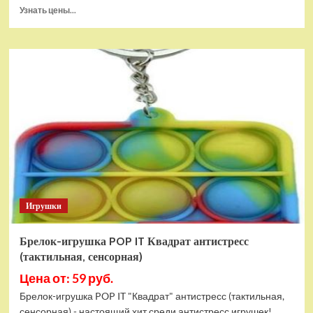
Прочитать
Узнать цены...
больше
о
Тянущаяся
игрушка
Гуджитсу
Блейзагот
и
Рэдбек
Паук
Водная
Атака
Игрушки
Брелок-игрушка POP IT Квадрат антистресс
(тактильная, сенсорная)
Цена от: 59 руб.
Брелок-игрушка POP IT "Квадрат" антистресс (тактильная,
сенсорная) - настоящий хит среди антистресс игрушек!