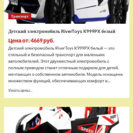
Транспорт
Детский электромобиль RiverToys K999PX белый
Цена от: 4669 руб.
Детский электромобиль RiverToys K999PX белый — это
стильный и безопасный транспорт для маленьких
автолюбителей. Этот двухместный электромобиль с
полным приводом станет отличным подарком для детей,
мечтающих о собственном автомобиле. Модель оснащена
множеством функций, обеспечивающих комфорт и...
Прочитать
Узнать цены...
больше
о
Детский
электромобиль
RiverToys
K999PX
белый