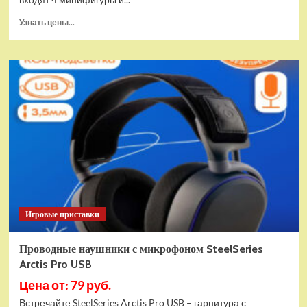
Прочитать
Узнать цены...
больше
о
(EU)
Конструктор
LEGO
Star
Wars
Истребитель
и
гибрид
X-
Wing
(75393)
Игровые приставки
Проводные наушники с микрофоном SteelSeries
Arctis Pro USB
Цена от: 79 руб.
Встречайте SteelSeries Arctis Pro USB – гарнитура с