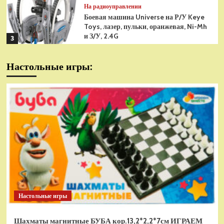
На радиоуправлении
Боевая машина Universe на Р/У Keye
Toys, лазер, пульки, оранжевая, Ni-Mh
и З/У, 2.4G
3
На радиоуправлении
Настольные игры:
Радиоуправляемая модель
снегоуборщик Hui Na Toys 1к18
(HN1586)
4
На радиоуправлении
Р/У танк Taigen 1/16
Panzerkampfwagen III (Германия) HC
(для ИК танкового боя) V3 2.4G RTR,
5
TG3848-1HC-IR3.0
На радиоуправлении
Радиоуправляемый танк Torro
Sturmtiger Panzer 1к16
Настольные игры
(TR1111700300)
1
Шахматы магнитные БУБА кор.13,2*2,2*7см ИГРАЕМ