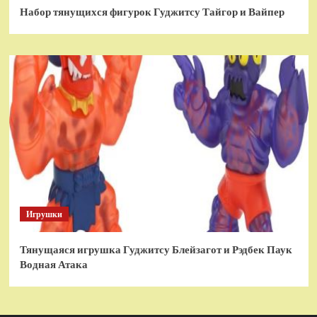
Набор тянущихся фигурок Гуджитсу Тайгор и Вайпер
Игрушки
Тянущаяся игрушка Гуджитсу Блейзагот и Рэдбек Паук
Водная Атака