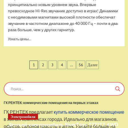
принципиально новым уровнем звука. Впервые
превосходное Hi-Res звучание доступно в играх! Динамики
с неодимовыми магнитами высокой плотности обеспечат
звучание в частотном диапазоне до 40 000 Гц – почти в два
раза больше, чем у других гарнитур.
Прочитать
Узнать цены...
больше
о
Проводные
наушники
Пагинация
1
2
3
4
…
56
Далее
с
микрофоном
записей
SteelSeries
Arctis
Pro
USB
ГК РЕНТЕК: коммерческие помещения на первых этажах
ГК РЕНТЕК предлагает
купить коммерческое помещение
Электромобили
в жилых комплексах города. Идеально для магазинов,
Детский электромобиль RiverToys T777TT 4WD
офисов, салонов красоты и аптек. Узнайте больше на