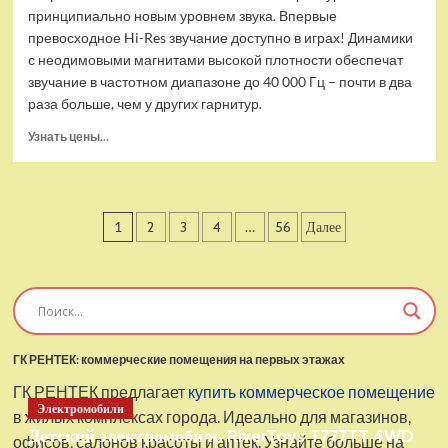
принципиально новым уровнем звука. Впервые
превосходное Hi-Res звучание доступно в играх! Динамики
с неодимовыми магнитами высокой плотности обеспечат
звучание в частотном диапазоне до 40 000 Гц – почти в два
раза больше, чем у других гарнитур.
Прочитать
Узнать цены...
больше
о
Проводные
наушники
Пагинация
1
2
3
4
…
56
Далее
с
микрофоном
записей
SteelSeries
Arctis
Pro
USB
ГК РЕНТЕК: коммерческие помещения на первых этажах
ГК РЕНТЕК предлагает
купить коммерческое помещение
Электромобили
в жилых комплексах города. Идеально для магазинов,
Детский электромобиль RiverToys T777TT 4WD
офисов, салонов красоты и аптек. Узнайте больше на