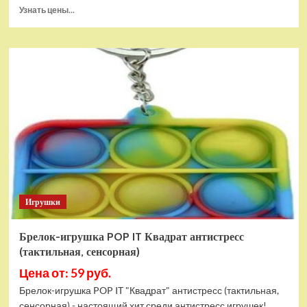
Прочитать
Узнать цены...
больше
о
Тянущаяся
игрушка
Гуджитсу
Блейзагот
и
Рэдбек
Паук
Водная
Атака
Игрушки
Брелок-игрушка POP IT Квадрат антистресс
(тактильная, сенсорная)
Цена от: 59 руб.
Брелок-игрушка POP IT "Квадрат" антистресс (тактильная,
сенсорная) - настоящий хит среди антистресс игрушек!