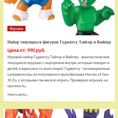
Bottom
Rehydrated
(XBOX
One,
русская
Игрушки
версия)
Набор тянущихся фигурок Гуджитсу Тайгор и Вайпер
Цена от: 990 руб.
Игровой набор Гуджитсу Тайгор и Вайпер - фантастические
тянущиеся игрушки с сюрпризом внутри, которые покорит и
детей, и взрослых со всего мира! Гуджитсу - коллекционные
супермонстры из популярного мультфильма Heroes of Goo
Jit Zu, с которыми так весело играть. Проверьте игрушку на
прочность...
Прочитать
Узнать цены...
больше
о
Набор
тянущихся