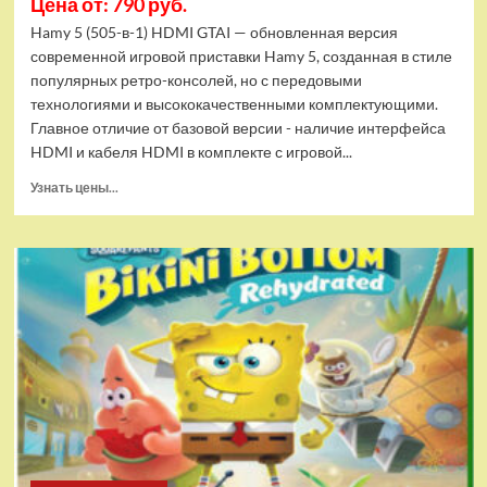
Цена от: 790 руб.
Hamy 5 (505-в-1) HDMI GTAI — обновленная версия
современной игровой приставки Hamy 5, созданная в стиле
популярных ретро-консолей, но с передовыми
технологиями и высококачественными комплектующими.
Главное отличие от базовой версии - наличие интерфейса
HDMI и кабеля HDMI в комплекте с игровой...
Прочитать
Узнать цены...
больше
о
Игровая
приставка
Hamy
5
(505-
в-1)
HDMI
GTA