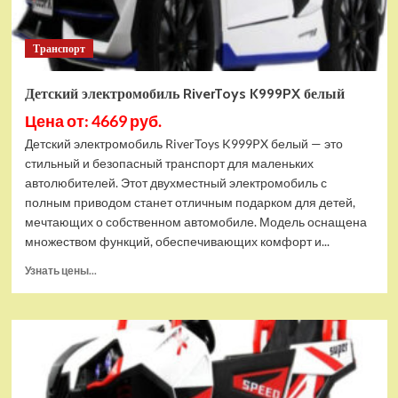
Транспорт
Детский электромобиль RiverToys K999PX белый
Цена от: 4669 руб.
Детский электромобиль RiverToys K999PX белый — это
стильный и безопасный транспорт для маленьких
автолюбителей. Этот двухместный электромобиль с
полным приводом станет отличным подарком для детей,
мечтающих о собственном автомобиле. Модель оснащена
множеством функций, обеспечивающих комфорт и...
Прочитать
Узнать цены...
больше
о
Детский
электромобиль
RiverToys
K999PX
белый