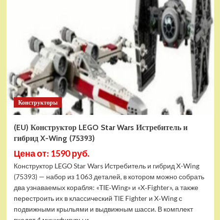
Конструктор
LEGO
Marvel
Шанг-
Чи
и
Великий
Защитник
(30454)
Конструкторы
(EU) Конструктор LEGO Star Wars Истребитель и
гибрид X-Wing (75393)
Цена от: 1590 руб.
Конструктор LEGO Star Wars Истребитель и гибрид X-Wing
(75393) — набор из 1 063 деталей, в котором можно собрать
два узнаваемых корабля: «TIE‑Wing» и «X‑Fighter», а также
перестроить их в классический TIE Fighter и X‑Wing с
подвижными крыльями и выдвижным шасси. В комплект
входят 4 минифигуры и...