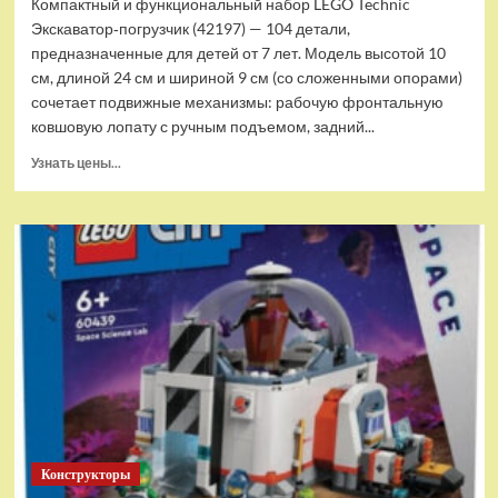
Компактный и функциональный набор LEGO Technic
Экскаватор‑погрузчик (42197) — 104 детали,
предназначенные для детей от 7 лет. Модель высотой 10
см, длиной 24 см и шириной 9 см (со сложенными опорами)
сочетает подвижные механизмы: рабочую фронтальную
ковшовую лопату с ручным подъемом, задний...
Прочитать
Узнать цены...
больше
о
(EU)
Конструктор
LEGO
Technic
Экскаватор-
погрузчик
(42197)
Конструкторы