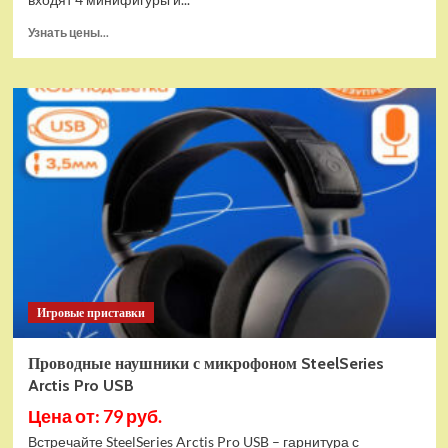
Прочитать
Узнать цены...
больше
о
(EU)
Конструктор
LEGO
Star
Wars
Истребитель
и
гибрид
X-
Wing
(75393)
Игровые приставки
Проводные наушники с микрофоном SteelSeries
Arctis Pro USB
Цена от: 79 руб.
Встречайте SteelSeries Arctis Pro USB – гарнитура с