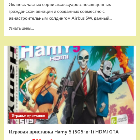
Являясь частью серии аксессуаров, посвященных
гражданской авиации и созданных совместно с
авиастроительным холдингом Airbus SW, данный...
Прочитать
Узнать цены...
больше
о
Дополнительный
модуль
Thrustmaster
TCA
Quadrant
Add-
on
Airbus
Edition
ww
Игровые приставки
Игровая приставка Hamy 5 (505-в-1) HDMI GTA