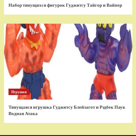
Набор тянущихся фигурок Гуджитсу Тайгор и Вайпер
Игрушки
Тянущаяся игрушка Гуджитсу Блейзагот и Рэдбек Паук
Водная Атака