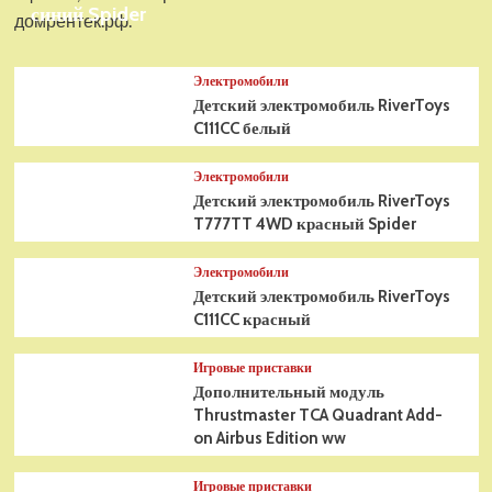
синий Spider
домрентек.рф.
Электромобили
Детский электромобиль RiverToys
C111CC белый
Электромобили
Детский электромобиль RiverToys
T777TT 4WD красный Spider
Электромобили
Детский электромобиль RiverToys
C111CC красный
Игровые приставки
Дополнительный модуль
Thrustmaster TCA Quadrant Add-
on Airbus Edition ww
Игровые приставки