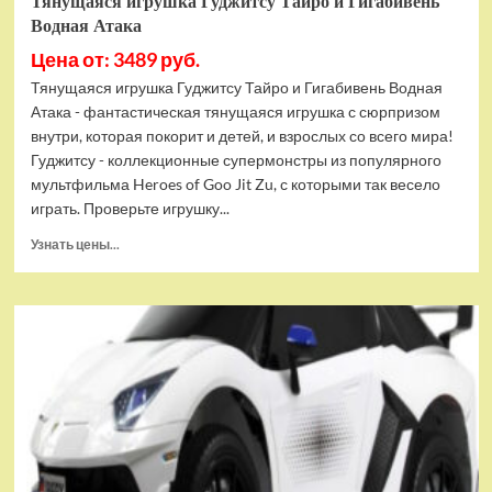
Тянущаяся игрушка Гуджитсу Тайро и Гигабивень
Водная Атака
Цена от: 3489 руб.
Тянущаяся игрушка Гуджитсу Тайро и Гигабивень Водная
Атака - фантастическая тянущаяся игрушка с сюрпризом
внутри, которая покорит и детей, и взрослых со всего мира!
Гуджитсу - коллекционные супермонстры из популярного
мультфильма Heroes of Goo Jit Zu, с которыми так весело
играть. Проверьте игрушку...
Прочитать
Узнать цены...
больше
о
Тянущаяся
игрушка
Гуджитсу
Тайро
и
Гигабивень
Водная
Атака