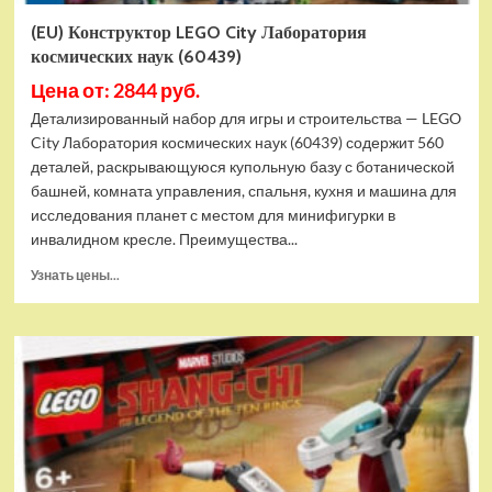
(EU) Конструктор LEGO City Лаборатория
космических наук (60439)
Цена от: 2844 руб.
Детализированный набор для игры и строительства — LEGO
City Лаборатория космических наук (60439) содержит 560
деталей, раскрывающуюся купольную базу с ботанической
башней, комната управления, спальня, кухня и машина для
исследования планет с местом для минифигурки в
инвалидном кресле. Преимущества...
Прочитать
Узнать цены...
больше
о
(EU)
Конструктор
LEGO
City
Лаборатория
космических
наук
(60439)