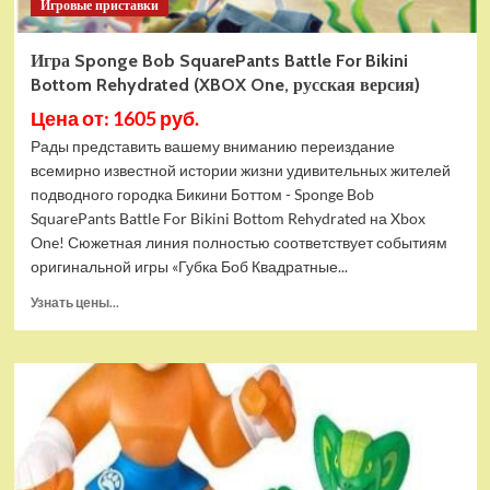
Игровые приставки
Игра Sponge Bob SquarePants Battle For Bikini
Bottom Rehydrated (XBOX One, русская версия)
Цена от: 1605 руб.
Рады представить вашему вниманию переиздание
всемирно известной истории жизни удивительных жителей
подводного городка Бикини Боттом - Sponge Bob
SquarePants Battle For Bikini Bottom Rehydrated на Xbox
One! Сюжетная линия полностью соответствует событиям
оригинальной игры «Губка Боб Квадратные...
Прочитать
Узнать цены...
больше
о
Игра
Sponge
Bob
SquarePants
Battle
For
Bikini