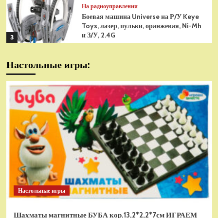
На радиоуправлении
Боевая машина Universe на Р/У Keye
Toys, лазер, пульки, оранжевая, Ni-Mh
и З/У, 2.4G
3
На радиоуправлении
Настольные игры:
Радиоуправляемая модель
снегоуборщик Hui Na Toys 1к18
(HN1586)
4
На радиоуправлении
Р/У танк Taigen 1/16
Panzerkampfwagen III (Германия) HC
(для ИК танкового боя) V3 2.4G RTR,
5
TG3848-1HC-IR3.0
На радиоуправлении
Радиоуправляемый танк Torro
Sturmtiger Panzer 1к16
Настольные игры
(TR1111700300)
1
Шахматы магнитные БУБА кор.13,2*2,2*7см ИГРАЕМ