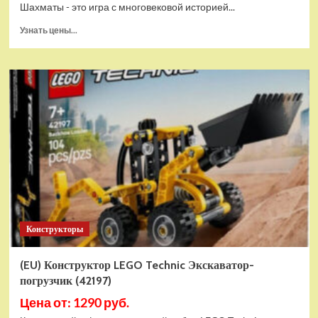
Шахматы - это игра с многовековой историей...
Прочитать
Узнать цены...
больше
о
Шахматы
магнитные
БУБА
кор.13,2*2,2*7см
ИГРАЕМ
ВМЕСТЕ
в
кор.2*192шт
ZY501598-
R4
Конструкторы
(EU) Конструктор LEGO Technic Экскаватор-
погрузчик (42197)
Цена от: 1290 руб.