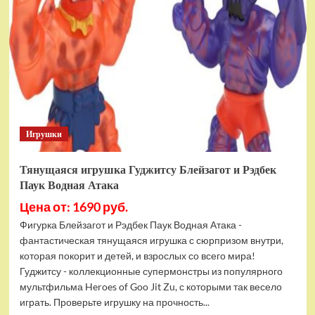
фигурок
Гуджитсу
Тайгор
и
Вайпер
Игрушки
Тянущаяся игрушка Гуджитсу Блейзагот и Рэдбек
Паук Водная Атака
Цена от: 1690 руб.
Фигурка Блейзагот и Рэдбек Паук Водная Атака -
фантастическая тянущаяся игрушка с сюрпризом внутри,
которая покорит и детей, и взрослых со всего мира!
Гуджитсу - коллекционные супермонстры из популярного
мультфильма Heroes of Goo Jit Zu, с которыми так весело
играть. Проверьте игрушку на прочность...