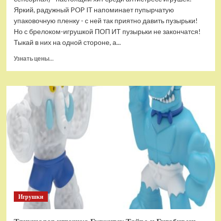
Яркий, радужный POP IT напоминает пупырчатую
упаковочную пленку - с ней так приятно давить пузырьки!
Но с брелоком-игрушкой ПОП ИТ пузырьки не закончатся!
Тыкай в них на одной стороне, а...
Прочитать
Узнать цены...
больше
о
Брелок-
игрушка
POP
IT
Квадрат
антистресс
(тактильная,
сенсорная)
Игрушки