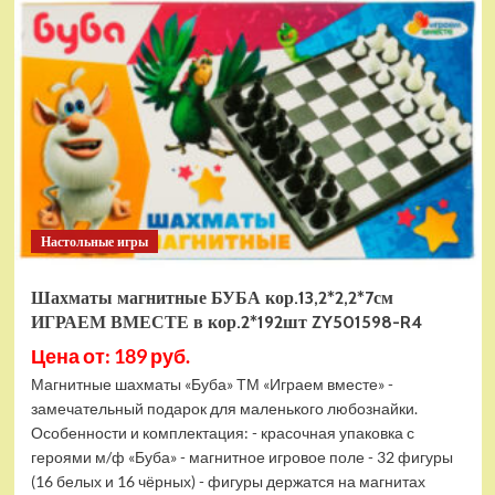
электромобиль
RiverToys
F888FF
красный
Настольные игры
Шахматы магнитные БУБА кор.13,2*2,2*7см
ИГРАЕМ ВМЕСТЕ в кор.2*192шт ZY501598-R4
Цена от: 189 руб.
Магнитные шахматы «Буба» ТМ «Играем вместе» -
замечательный подарок для маленького любознайки.
Особенности и комплектация: - красочная упаковка с
героями м/ф «Буба» - магнитное игровое поле - 32 фигуры
(16 белых и 16 чёрных) - фигуры держатся на магнитах