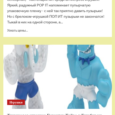
Яркий, радужный POP IT напоминает пупырчатую
упаковочную пленку - с ней так приятно давить пузырьки!
Но с брелоком-игрушкой ПОП ИТ пузырьки не закончатся!
Тыкай в них на одной стороне, а...
Прочитать
Узнать цены...
больше
о
Брелок-
игрушка
POP
IT
Квадрат
антистресс
(тактильная,
сенсорная)
Игрушки