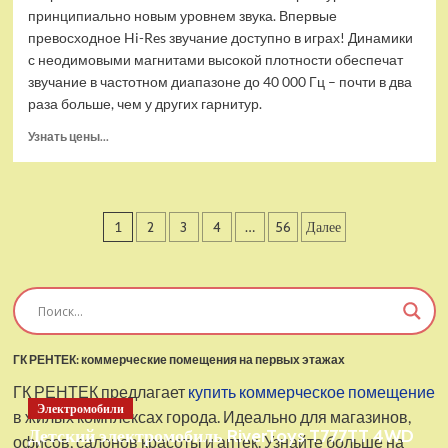
принципиально новым уровнем звука. Впервые
превосходное Hi-Res звучание доступно в играх! Динамики
с неодимовыми магнитами высокой плотности обеспечат
звучание в частотном диапазоне до 40 000 Гц – почти в два
раза больше, чем у других гарнитур.
Прочитать
Узнать цены...
больше
о
Проводные
наушники
Пагинация
1
2
3
4
…
56
Далее
с
микрофоном
записей
SteelSeries
Arctis
Pro
USB
ГК РЕНТЕК: коммерческие помещения на первых этажах
ГК РЕНТЕК предлагает
купить коммерческое помещение
Электромобили
в жилых комплексах города. Идеально для магазинов,
Детский электромобиль RiverToys T777TT 4WD
офисов, салонов красоты и аптек. Узнайте больше на