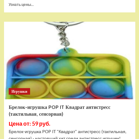
Прочитать
Узнать цены...
больше
о
Тянущаяся
игрушка
Гуджитсу
Блейзагот
и
Рэдбек
Паук
Водная
Атака
Игрушки
Брелок-игрушка POP IT Квадрат антистресс
(тактильная, сенсорная)
Цена от: 59 руб.
Брелок-игрушка POP IT "Квадрат" антистресс (тактильная,
сенсорная) - настоящий хит среди антистресс игрушек!