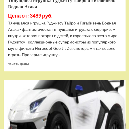
Тянущаяся игрушка Гуджитсу Тайро и Гигабивень
Водная Атака
Цена от: 3489 руб.
Тянущаяся игрушка Гуджитсу Тайро и Гигабивень Водная
Атака - фантастическая тянущаяся игрушка с сюрпризом
внутри, которая покорит и детей, и взрослых со всего мира!
Гуджитсу - коллекционные супермонстры из популярного
мультфильма Heroes of Goo Jit Zu, с которыми так весело
играть. Проверьте игрушку...
Прочитать
Узнать цены...
больше
о
Тянущаяся
игрушка
Гуджитсу
Тайро
и
Гигабивень
Водная
Атака