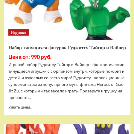
Bottom
Rehydrated
(XBOX
One,
русская
Игрушки
версия)
Набор тянущихся фигурок Гуджитсу Тайгор и Вайпер
Цена от: 990 руб.
Игровой набор Гуджитсу Тайгор и Вайпер - фантастические
тянущиеся игрушки с сюрпризом внутри, которые покорит и
детей, и взрослых со всего мира! Гуджитсу - коллекционные
супермонстры из популярного мультфильма Heroes of Goo
Jit Zu, с которыми так весело играть. Проверьте игрушку на
прочность...
Прочитать
Узнать цены...
больше
о
Набор
тянущихся