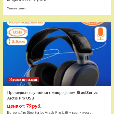
Прочитать
Узнать цены...
больше
о
(EU)
Конструктор
LEGO
Star
Wars
Истребитель
и
гибрид
X-
Wing
(75393)
Игровые приставки
Проводные наушники с микрофоном SteelSeries
Arctis Pro USB
Цена от: 79 руб.
Встречайте SteelSeries Arctis Pro USB – гарнитура с