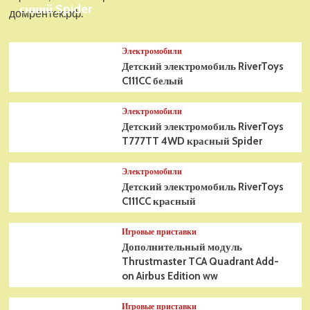
синий Spider
домрентек.рф.
Электромобили
Детский электромобиль RiverToys
C111CC белый
Электромобили
Детский электромобиль RiverToys
T777TT 4WD красный Spider
Электромобили
Детский электромобиль RiverToys
C111CC красный
Игровые приставки
Дополнительный модуль
Thrustmaster TCA Quadrant Add-
on Airbus Edition ww
Игровые приставки