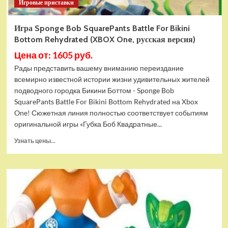
Игровые приставки
Игра Sponge Bob SquarePants Battle For Bikini
Bottom Rehydrated (XBOX One, русская версия)
Цена от: 1605 руб.
Рады представить вашему вниманию переиздание
всемирно известной истории жизни удивительных жителей
подводного городка Бикини Боттом - Sponge Bob
SquarePants Battle For Bikini Bottom Rehydrated на Xbox
One! Сюжетная линия полностью соответствует событиям
оригинальной игры «Губка Боб Квадратные...
Прочитать
Узнать цены...
больше
о
Игра
Sponge
Bob
SquarePants
Battle
For
Bikini