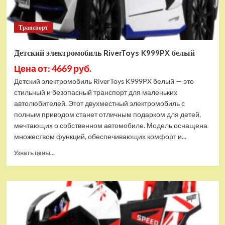
Транспорт
Детский электромобиль RiverToys K999PX белый
Цена от: 4669 руб.
Детский электромобиль RiverToys K999PX белый — это
стильный и безопасный транспорт для маленьких
автолюбителей. Этот двухместный электромобиль с
полным приводом станет отличным подарком для детей,
мечтающих о собственном автомобиле. Модель оснащена
множеством функций, обеспечивающих комфорт и...
Прочитать
Узнать цены...
больше
о
Детский
электромобиль
RiverToys
K999PX
белый