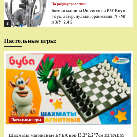
На радиоуправлении
Боевая машина Universe на Р/У Keye
Toys, лазер, пульки, оранжевая, Ni-Mh
и З/У, 2.4G
3
На радиоуправлении
Настольные игры:
Радиоуправляемая модель
снегоуборщик Hui Na Toys 1к18
(HN1586)
4
На радиоуправлении
Р/У танк Taigen 1/16
Panzerkampfwagen III (Германия) HC
(для ИК танкового боя) V3 2.4G RTR,
5
TG3848-1HC-IR3.0
На радиоуправлении
Радиоуправляемый танк Torro
Sturmtiger Panzer 1к16
Настольные игры
(TR1111700300)
1
Шахматы магнитные БУБА кор.13,2*2,2*7см ИГРАЕМ