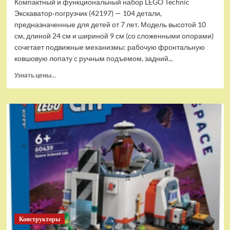
Компактный и функциональный набор LEGO Technic
Экскаватор‑погрузчик (42197) — 104 детали,
предназначенные для детей от 7 лет. Модель высотой 10
см, длиной 24 см и шириной 9 см (со сложенными опорами)
сочетает подвижные механизмы: рабочую фронтальную
ковшовую лопату с ручным подъемом, задний...
Прочитать
Узнать цены...
больше
о
(EU)
Конструктор
LEGO
Technic
Экскаватор-
погрузчик
(42197)
Конструкторы