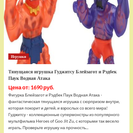
фигурок
Гуджитсу
Тайгор
и
Вайпер
Игрушки
Тянущаяся игрушка Гуджитсу Блейзагот и Рэдбек
Паук Водная Атака
Цена от: 1690 руб.
Фигурка Блейзагот и Рэдбек Паук Водная Атака -
фантастическая тянущаяся игрушка с сюрпризом внутри,
которая покорит и детей, и взрослых со всего мира!
Гуджитсу - коллекционные супермонстры из популярного
мультфильма Heroes of Goo Jit Zu, с которыми так весело
играть. Проверьте игрушку на прочность...