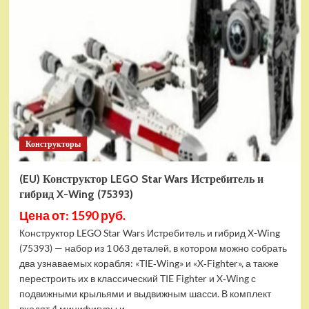
Конструктор
LEGO
Marvel
Шанг-
Чи
и
Великий
Защитник
(30454)
Конструкторы
(EU) Конструктор LEGO Star Wars Истребитель и
гибрид X-Wing (75393)
Цена от: 1590 руб.
Конструктор LEGO Star Wars Истребитель и гибрид X-Wing
(75393) — набор из 1 063 деталей, в котором можно собрать
два узнаваемых корабля: «TIE‑Wing» и «X‑Fighter», а также
перестроить их в классический TIE Fighter и X‑Wing с
подвижными крыльями и выдвижным шасси. В комплект
входят 4 минифигуры и...