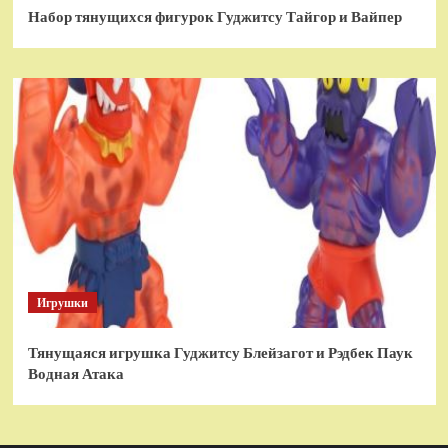
Набор тянущихся фигурок Гуджитсу Тайгор и Вайпер
Игрушки
Тянущаяся игрушка Гуджитсу Блейзагот и Рэдбек Паук
Водная Атака