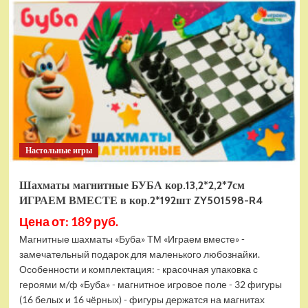
электромобиль
RiverToys
F888FF
красный
Настольные игры
Шахматы магнитные БУБА кор.13,2*2,2*7см
ИГРАЕМ ВМЕСТЕ в кор.2*192шт ZY501598-R4
Цена от: 189 руб.
Магнитные шахматы «Буба» ТМ «Играем вместе» -
замечательный подарок для маленького любознайки.
Особенности и комплектация: - красочная упаковка с
героями м/ф «Буба» - магнитное игровое поле - 32 фигуры
(16 белых и 16 чёрных) - фигуры держатся на магнитах