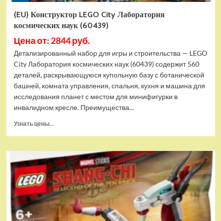
(EU) Конструктор LEGO City Лаборатория
космических наук (60439)
Цена от: 2844 руб.
Детализированный набор для игры и строительства — LEGO
City Лаборатория космических наук (60439) содержит 560
деталей, раскрывающуюся купольную базу с ботанической
башней, комната управления, спальня, кухня и машина для
исследования планет с местом для минифигурки в
инвалидном кресле. Преимущества...
Прочитать
Узнать цены...
больше
о
(EU)
Конструктор
LEGO
City
Лаборатория
космических
наук
(60439)