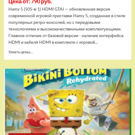
Цена от: 790 руб.
Hamy 5 (505-в-1) HDMI GTAI — обновленная версия
современной игровой приставки Hamy 5, созданная в стиле
популярных ретро-консолей, но с передовыми
технологиями и высококачественными комплектующими.
Главное отличие от базовой версии - наличие интерфейса
HDMI и кабеля HDMI в комплекте с игровой...
Прочитать
Узнать цены...
больше
о
Игровая
приставка
Hamy
5
(505-
в-1)
HDMI
GTA