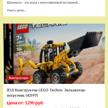
Шахматы - это игра с многовековой историей...
Прочитать
Узнать цены...
больше
о
Шахматы
магнитные
БУБА
кор.13,2*2,2*7см
ИГРАЕМ
ВМЕСТЕ
в
кор.2*192шт
ZY501598-
R4
Конструкторы
(EU) Конструктор LEGO Technic Экскаватор-
погрузчик (42197)
Цена от: 1290 руб.