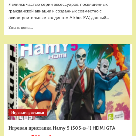
Являясь частью серии аксессуаров, посвященных
гражданской авиации и созданных совместно с
авиастроительным холдингом Airbus SW, данный...
Прочитать
Узнать цены...
больше
о
Дополнительный
модуль
Thrustmaster
TCA
Quadrant
Add-
on
Airbus
Edition
ww
Игровые приставки
Игровая приставка Hamy 5 (505-в-1) HDMI GTA