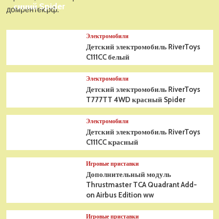
синий Spider
домрентек.рф.
Электромобили
Детский электромобиль RiverToys
C111CC белый
Электромобили
Детский электромобиль RiverToys
T777TT 4WD красный Spider
Электромобили
Детский электромобиль RiverToys
C111CC красный
Игровые приставки
Дополнительный модуль
Thrustmaster TCA Quadrant Add-
on Airbus Edition ww
Игровые приставки