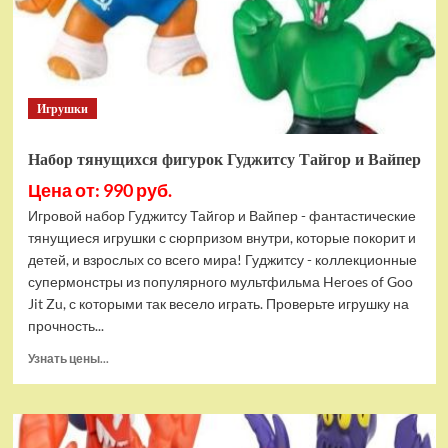
Bottom
Rehydrated
(XBOX
One,
русская
Игрушки
версия)
Набор тянущихся фигурок Гуджитсу Тайгор и Вайпер
Цена от: 990 руб.
Игровой набор Гуджитсу Тайгор и Вайпер - фантастические
тянущиеся игрушки с сюрпризом внутри, которые покорит и
детей, и взрослых со всего мира! Гуджитсу - коллекционные
супермонстры из популярного мультфильма Heroes of Goo
Jit Zu, с которыми так весело играть. Проверьте игрушку на
прочность...
Прочитать
Узнать цены...
больше
о
Набор
тянущихся