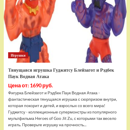
фигурок
Гуджитсу
Тайгор
и
Вайпер
Игрушки
Тянущаяся игрушка Гуджитсу Блейзагот и Рэдбек
Паук Водная Атака
Цена от: 1690 руб.
Фигурка Блейзагот и Рэдбек Паук Водная Атака -
фантастическая тянущаяся игрушка с сюрпризом внутри,
которая покорит и детей, и взрослых со всего мира!
Гуджитсу - коллекционные супермонстры из популярного
мультфильма Heroes of Goo Jit Zu, с которыми так весело
играть. Проверьте игрушку на прочность...