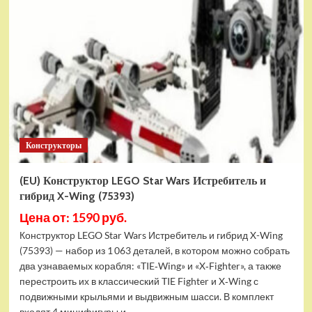
Конструктор
LEGO
Marvel
Шанг-
Чи
и
Великий
Защитник
(30454)
Конструкторы
(EU) Конструктор LEGO Star Wars Истребитель и
гибрид X-Wing (75393)
Цена от: 1590 руб.
Конструктор LEGO Star Wars Истребитель и гибрид X-Wing
(75393) — набор из 1 063 деталей, в котором можно собрать
два узнаваемых корабля: «TIE‑Wing» и «X‑Fighter», а также
перестроить их в классический TIE Fighter и X‑Wing с
подвижными крыльями и выдвижным шасси. В комплект
входят 4 минифигуры и...