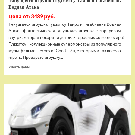
Тянущаяся игрушка Гуджитсу Тайро и Гигабивень
Водная Атака
Цена от: 3489 руб.
Тянущаяся игрушка Гуджитсу Тайро и Гигабивень Водная
Атака - фантастическая тянущаяся игрушка с сюрпризом
внутри, которая покорит и детей, и взрослых со всего мира!
Гуджитсу - коллекционные супермонстры из популярного
мультфильма Heroes of Goo Jit Zu, с которыми так весело
играть. Проверьте игрушку...
Прочитать
Узнать цены...
больше
о
Тянущаяся
игрушка
Гуджитсу
Тайро
и
Гигабивень
Водная
Атака