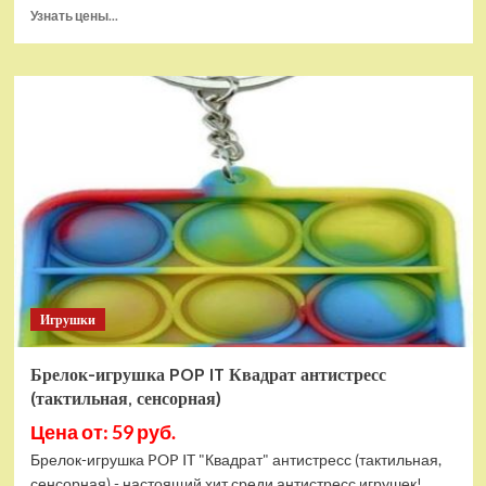
Прочитать
Узнать цены...
больше
о
Тянущаяся
игрушка
Гуджитсу
Блейзагот
и
Рэдбек
Паук
Водная
Атака
Игрушки
Брелок-игрушка POP IT Квадрат антистресс
(тактильная, сенсорная)
Цена от: 59 руб.
Брелок-игрушка POP IT "Квадрат" антистресс (тактильная,
сенсорная) - настоящий хит среди антистресс игрушек!