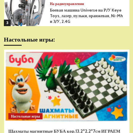
На радиоуправлении
Боевая машина Universe на Р/У Keye
Toys, лазер, пульки, оранжевая, Ni-Mh
и З/У, 2.4G
3
На радиоуправлении
Настольные игры:
Радиоуправляемая модель
снегоуборщик Hui Na Toys 1к18
(HN1586)
4
На радиоуправлении
Р/У танк Taigen 1/16
Panzerkampfwagen III (Германия) HC
(для ИК танкового боя) V3 2.4G RTR,
5
TG3848-1HC-IR3.0
На радиоуправлении
Радиоуправляемый танк Torro
Sturmtiger Panzer 1к16
Настольные игры
(TR1111700300)
1
Шахматы магнитные БУБА кор.13,2*2,2*7см ИГРАЕМ