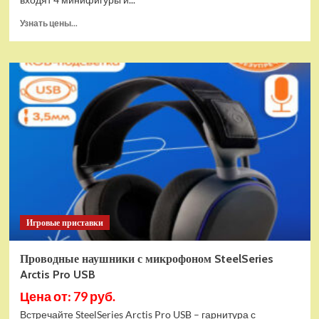
Прочитать
Узнать цены...
больше
о
(EU)
Конструктор
LEGO
Star
Wars
Истребитель
и
гибрид
X-
Wing
(75393)
Игровые приставки
Проводные наушники с микрофоном SteelSeries
Arctis Pro USB
Цена от: 79 руб.
Встречайте SteelSeries Arctis Pro USB – гарнитура с