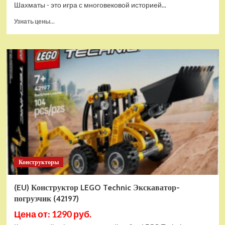
Шахматы - это игра с многовековой историей...
Прочитать
Узнать цены...
больше
о
Шахматы
магнитные
БУБА
кор.13,2*2,2*7см
ИГРАЕМ
ВМЕСТЕ
в
кор.2*192шт
ZY501598-
R4
Конструкторы
(EU) Конструктор LEGO Technic Экскаватор-
погрузчик (42197)
Цена от: 1290 руб.