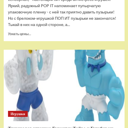
Яркий, радужный POP IT напоминает пупырчатую
упаковочную пленку - с ней так приятно давить пузырьки!
Но с брелоком-игрушкой ПОП ИТ пузырьки не закончатся!
Тыкай в них на одной стороне, а...
Прочитать
Узнать цены...
больше
о
Брелок-
игрушка
POP
IT
Квадрат
антистресс
(тактильная,
сенсорная)
Игрушки