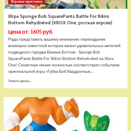
Игровые приставки
Игра Sponge Bob SquarePants Battle For Bikini
Bottom Rehydrated (XBOX One, русская версия)
Цена от: 1605 руб.
Рады представить вашему вниманию переиздание
всемирно известной истории жизни удивительных жителей
подводного городка Бикини Боттом - Sponge Bob
SquarePants Battle For Bikini Bottom Rehydrated на Xbox
One! Сюжетная линия полностью соответствует событиям
оригинальной игры «Губка Боб Квадратные...
Прочитать
Узнать цены...
больше
о
Игра
Sponge
Bob
SquarePants
Battle
For
Bikini