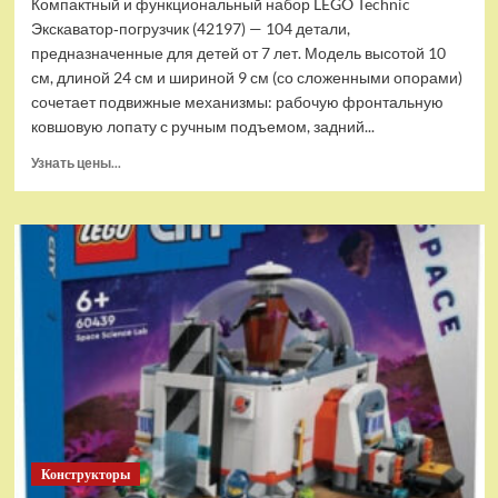
Компактный и функциональный набор LEGO Technic
Экскаватор‑погрузчик (42197) — 104 детали,
предназначенные для детей от 7 лет. Модель высотой 10
см, длиной 24 см и шириной 9 см (со сложенными опорами)
сочетает подвижные механизмы: рабочую фронтальную
ковшовую лопату с ручным подъемом, задний...
Прочитать
Узнать цены...
больше
о
(EU)
Конструктор
LEGO
Technic
Экскаватор-
погрузчик
(42197)
Конструкторы