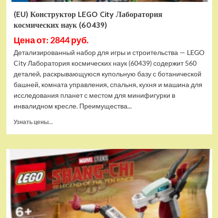
(EU) Конструктор LEGO City Лаборатория
космических наук (60439)
Цена от: 2844 руб.
Детализированный набор для игры и строительства — LEGO
City Лаборатория космических наук (60439) содержит 560
деталей, раскрывающуюся купольную базу с ботанической
башней, комната управления, спальня, кухня и машина для
исследования планет с местом для минифигурки в
инвалидном кресле. Преимущества...
Прочитать
Узнать цены...
больше
о
(EU)
Конструктор
LEGO
City
Лаборатория
космических
наук
(60439)