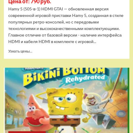
Цена от: 790 руб.
Hamy 5 (505-в-1) HDMI GTAI — обновленная версия
современной игровой приставки Hamy 5, созданная в стиле
популярных ретро-консолей, но с передовыми
технологиями и высококачественными комплектующими.
Главное отличие от базовой версии - наличие интерфейса
HDMI и кабеля HDMI в комплекте с игровой...
Прочитать
Узнать цены...
больше
о
Игровая
приставка
Hamy
5
(505-
в-1)
HDMI
GTA