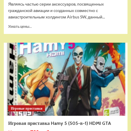
Являясь частью серии аксессуаров, посвященных
гражданской авиации и созданных совместно с
авиастроительным холдингом Airbus SW, данный...
Прочитать
Узнать цены...
больше
о
Дополнительный
модуль
Thrustmaster
TCA
Quadrant
Add-
on
Airbus
Edition
ww
Игровые приставки
Игровая приставка Hamy 5 (505-в-1) HDMI GTA