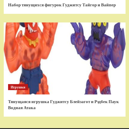
Набор тянущихся фигурок Гуджитсу Тайгор и Вайпер
Игрушки
Тянущаяся игрушка Гуджитсу Блейзагот и Рэдбек Паук
Водная Атака