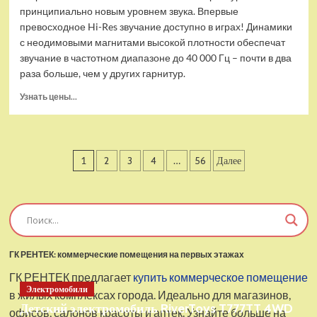
принципиально новым уровнем звука. Впервые
превосходное Hi-Res звучание доступно в играх! Динамики
с неодимовыми магнитами высокой плотности обеспечат
звучание в частотном диапазоне до 40 000 Гц – почти в два
раза больше, чем у других гарнитур.
Прочитать
Узнать цены...
больше
о
Проводные
наушники
Пагинация
1
2
3
4
…
56
Далее
с
микрофоном
записей
SteelSeries
Arctis
Pro
USB
ГК РЕНТЕК: коммерческие помещения на первых этажах
ГК РЕНТЕК предлагает
купить коммерческое помещение
Электромобили
в жилых комплексах города. Идеально для магазинов,
Детский электромобиль RiverToys T777TT 4WD
офисов, салонов красоты и аптек. Узнайте больше на