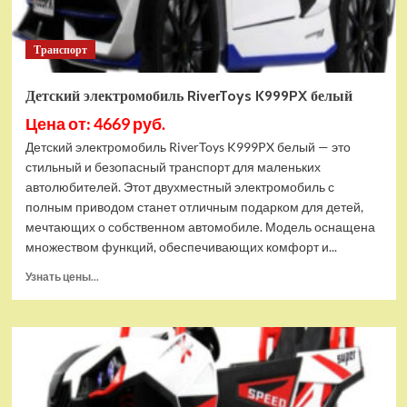
Транспорт
Детский электромобиль RiverToys K999PX белый
Цена от: 4669 руб.
Детский электромобиль RiverToys K999PX белый — это
стильный и безопасный транспорт для маленьких
автолюбителей. Этот двухместный электромобиль с
полным приводом станет отличным подарком для детей,
мечтающих о собственном автомобиле. Модель оснащена
множеством функций, обеспечивающих комфорт и...
Прочитать
Узнать цены...
больше
о
Детский
электромобиль
RiverToys
K999PX
белый