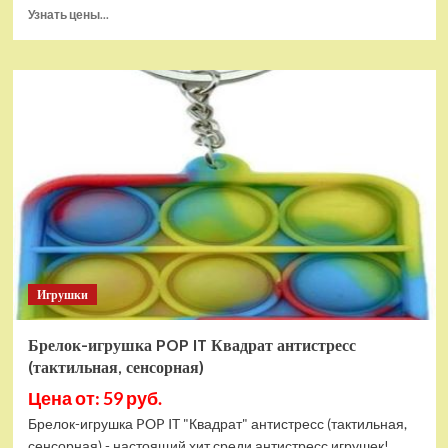
Прочитать
Узнать цены...
больше
о
Тянущаяся
игрушка
Гуджитсу
Блейзагот
и
Рэдбек
Паук
Водная
Атака
Игрушки
Брелок-игрушка POP IT Квадрат антистресс
(тактильная, сенсорная)
Цена от: 59 руб.
Брелок-игрушка POP IT "Квадрат" антистресс (тактильная,
сенсорная) - настоящий хит среди антистресс игрушек!