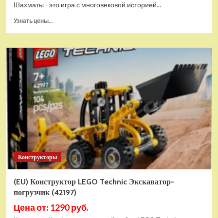
Шахматы - это игра с многовековой историей...
Прочитать
Узнать цены...
больше
о
Шахматы
магнитные
БУБА
кор.13,2*2,2*7см
ИГРАЕМ
ВМЕСТЕ
в
кор.2*192шт
ZY501598-
R4
Конструкторы
(EU) Конструктор LEGO Technic Экскаватор-
погрузчик (42197)
Цена от: 1290 руб.