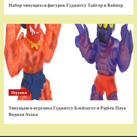
Набор тянущихся фигурок Гуджитсу Тайгор и Вайпер
Игрушки
Тянущаяся игрушка Гуджитсу Блейзагот и Рэдбек Паук
Водная Атака