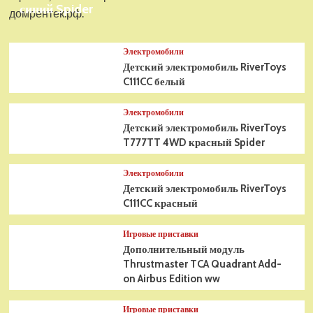
синий Spider
домрентек.рф.
Электромобили
Детский электромобиль RiverToys
C111CC белый
Электромобили
Детский электромобиль RiverToys
T777TT 4WD красный Spider
Электромобили
Детский электромобиль RiverToys
C111CC красный
Игровые приставки
Дополнительный модуль
Thrustmaster TCA Quadrant Add-
on Airbus Edition ww
Игровые приставки