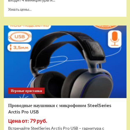
Прочитать
Узнать цены...
больше
о
(EU)
Конструктор
LEGO
Star
Wars
Истребитель
и
гибрид
X-
Wing
(75393)
Игровые приставки
Проводные наушники с микрофоном SteelSeries
Arctis Pro USB
Цена от: 79 руб.
Встречайте SteelSeries Arctis Pro USB – гарнитура с