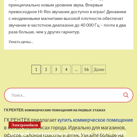
принципиально новым уровнем звука. Впервые
превосходное Hi-Res звучание доступно в играх! Динамики
с неодимовыми магнитами высокой плотности обеспечат
звучание в частотном диапазоне до 40 000 Гц – почти в два
раза больше, чем у других гарнитур.
Прочитать
Узнать цены...
больше
о
Проводные
наушники
Пагинация
1
2
3
4
…
56
Далее
с
микрофоном
записей
SteelSeries
Arctis
Pro
USB
ГК РЕНТЕК: коммерческие помещения на первых этажах
ГК РЕНТЕК предлагает
купить коммерческое помещение
Электромобили
в жилых комплексах города. Идеально для магазинов,
Детский электромобиль RiverToys T777TT 4WD
офисов, салонов красоты и аптек. Узнайте больше на