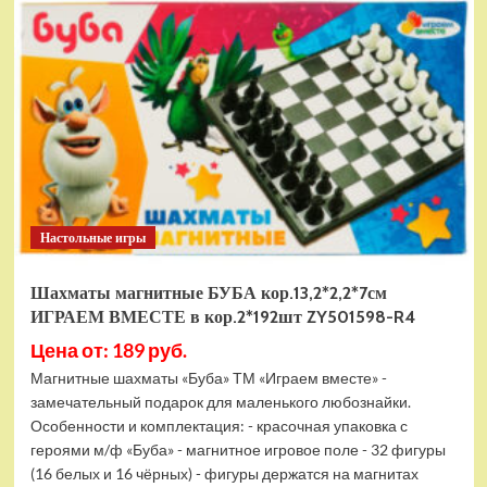
электромобиль
RiverToys
F888FF
красный
Настольные игры
Шахматы магнитные БУБА кор.13,2*2,2*7см
ИГРАЕМ ВМЕСТЕ в кор.2*192шт ZY501598-R4
Цена от: 189 руб.
Магнитные шахматы «Буба» ТМ «Играем вместе» -
замечательный подарок для маленького любознайки.
Особенности и комплектация: - красочная упаковка с
героями м/ф «Буба» - магнитное игровое поле - 32 фигуры
(16 белых и 16 чёрных) - фигуры держатся на магнитах