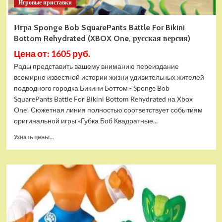
Игровые приставки
Игра Sponge Bob SquarePants Battle For Bikini
Bottom Rehydrated (XBOX One, русская версия)
Цена от: 1605 руб.
Рады представить вашему вниманию переиздание
всемирно известной истории жизни удивительных жителей
подводного городка Бикини Боттом - Sponge Bob
SquarePants Battle For Bikini Bottom Rehydrated на Xbox
One! Сюжетная линия полностью соответствует событиям
оригинальной игры «Губка Боб Квадратные...
Прочитать
Узнать цены...
больше
о
Игра
Sponge
Bob
SquarePants
Battle
For
Bikini