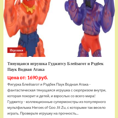
фигурок
Гуджитсу
Тайгор
и
Вайпер
Игрушки
Тянущаяся игрушка Гуджитсу Блейзагот и Рэдбек
Паук Водная Атака
Цена от: 1690 руб.
Фигурка Блейзагот и Рэдбек Паук Водная Атака -
фантастическая тянущаяся игрушка с сюрпризом внутри,
которая покорит и детей, и взрослых со всего мира!
Гуджитсу - коллекционные супермонстры из популярного
мультфильма Heroes of Goo Jit Zu, с которыми так весело
играть. Проверьте игрушку на прочность...