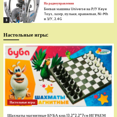
На радиоуправлении
Боевая машина Universe на Р/У Keye
Toys, лазер, пульки, оранжевая, Ni-Mh
и З/У, 2.4G
3
На радиоуправлении
Настольные игры:
Радиоуправляемая модель
снегоуборщик Hui Na Toys 1к18
(HN1586)
4
На радиоуправлении
Р/У танк Taigen 1/16
Panzerkampfwagen III (Германия) HC
(для ИК танкового боя) V3 2.4G RTR,
5
TG3848-1HC-IR3.0
На радиоуправлении
Радиоуправляемый танк Torro
Sturmtiger Panzer 1к16
Настольные игры
(TR1111700300)
1
Шахматы магнитные БУБА кор.13,2*2,2*7см ИГРАЕМ