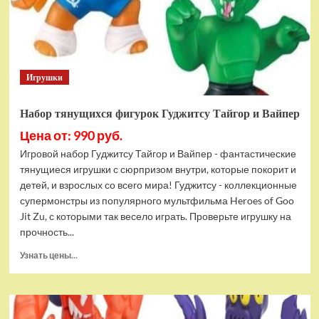
Bottom
Rehydrated
(XBOX
One,
русская
Игрушки
версия)
Набор тянущихся фигурок Гуджитсу Тайгор и Вайпер
Цена от: 990 руб.
Игровой набор Гуджитсу Тайгор и Вайпер - фантастические
тянущиеся игрушки с сюрпризом внутри, которые покорит и
детей, и взрослых со всего мира! Гуджитсу - коллекционные
супермонстры из популярного мультфильма Heroes of Goo
Jit Zu, с которыми так весело играть. Проверьте игрушку на
прочность...
Прочитать
Узнать цены...
больше
о
Набор
тянущихся