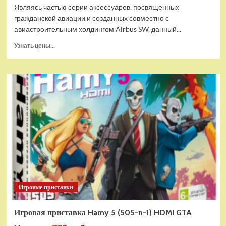
Являясь частью серии аксессуаров, посвященных
гражданской авиации и созданных совместно с
авиастроительным холдингом Airbus SW, данный...
Прочитать
Узнать цены...
больше
о
Дополнительный
модуль
Thrustmaster
TCA
Quadrant
Add-
on
Airbus
Edition
ww
Игровые приставки
Игровая приставка Hamy 5 (505-в-1) HDMI GTA