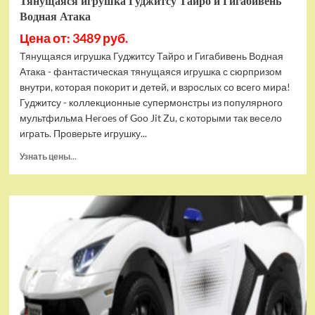
Тянущаяся игрушка Гуджитсу Тайро и Гигабивень
Водная Атака
Цена от: 3489 руб.
Тянущаяся игрушка Гуджитсу Тайро и Гигабивень Водная
Атака - фантастическая тянущаяся игрушка с сюрпризом
внутри, которая покорит и детей, и взрослых со всего мира!
Гуджитсу - коллекционные супермонстры из популярного
мультфильма Heroes of Goo Jit Zu, с которыми так весело
играть. Проверьте игрушку...
Прочитать
Узнать цены...
больше
о
Тянущаяся
игрушка
Гуджитсу
Тайро
и
Гигабивень
Водная
Атака