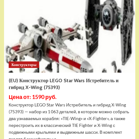
Конструктор
LEGO
Marvel
Шанг-
Чи
и
Великий
Защитник
(30454)
Конструкторы
(EU) Конструктор LEGO Star Wars Истребитель и
гибрид X-Wing (75393)
Цена от: 1590 руб.
Конструктор LEGO Star Wars Истребитель и гибрид X-Wing
(75393) — набор из 1 063 деталей, в котором можно собрать
два узнаваемых корабля: «TIE‑Wing» и «X‑Fighter», а также
перестроить их в классический TIE Fighter и X‑Wing с
подвижными крыльями и выдвижным шасси. В комплект
входят 4 минифигуры и...