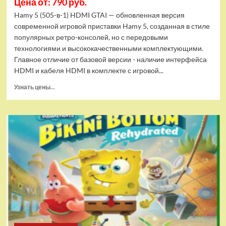
Цена от: 790 руб.
Hamy 5 (505-в-1) HDMI GTAI — обновленная версия
современной игровой приставки Hamy 5, созданная в стиле
популярных ретро-консолей, но с передовыми
технологиями и высококачественными комплектующими.
Главное отличие от базовой версии - наличие интерфейса
HDMI и кабеля HDMI в комплекте с игровой...
Прочитать
Узнать цены...
больше
о
Игровая
приставка
Hamy
5
(505-
в-1)
HDMI
GTA