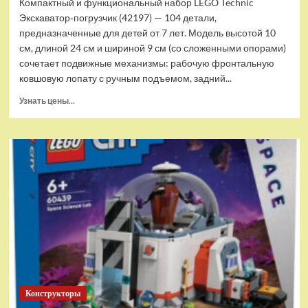
Компактный и функциональный набор LEGO Technic
Экскаватор‑погрузчик (42197) — 104 детали,
предназначенные для детей от 7 лет. Модель высотой 10
см, длиной 24 см и шириной 9 см (со сложенными опорами)
сочетает подвижные механизмы: рабочую фронтальную
ковшовую лопату с ручным подъемом, задний...
Прочитать
Узнать цены...
больше
о
(EU)
Конструктор
LEGO
Technic
Экскаватор-
погрузчик
(42197)
Конструкторы