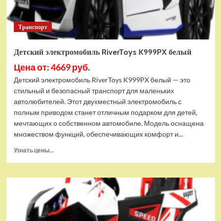
Транспорт
Детский электромобиль RiverToys K999PX белый
Цена от: 4669 руб.
Детский электромобиль RiverToys K999PX белый — это
стильный и безопасный транспорт для маленьких
автолюбителей. Этот двухместный электромобиль с
полным приводом станет отличным подарком для детей,
мечтающих о собственном автомобиле. Модель оснащена
множеством функций, обеспечивающих комфорт и...
Прочитать
Узнать цены...
больше
о
Детский
электромобиль
RiverToys
K999PX
белый