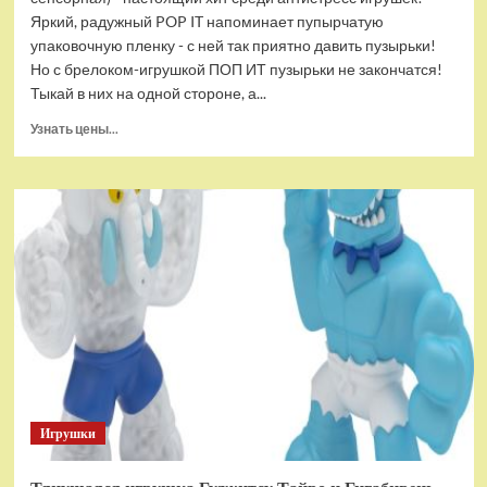
Яркий, радужный POP IT напоминает пупырчатую
упаковочную пленку - с ней так приятно давить пузырьки!
Но с брелоком-игрушкой ПОП ИТ пузырьки не закончатся!
Тыкай в них на одной стороне, а...
Прочитать
Узнать цены...
больше
о
Брелок-
игрушка
POP
IT
Квадрат
антистресс
(тактильная,
сенсорная)
Игрушки