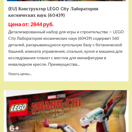
(EU) Конструктор LEGO City Лаборатория
космических наук (60439)
Цена от: 2844 руб.
Детализированный набор для игры и строительства — LEGO
City Лаборатория космических наук (60439) содержит 560
деталей, раскрывающуюся купольную базу с ботанической
башней, комната управления, спальня, кухня и машина для
исследования планет с местом для минифигурки в
инвалидном кресле. Преимущества...
Прочитать
Узнать цены...
больше
о
(EU)
Конструктор
LEGO
City
Лаборатория
космических
наук
(60439)