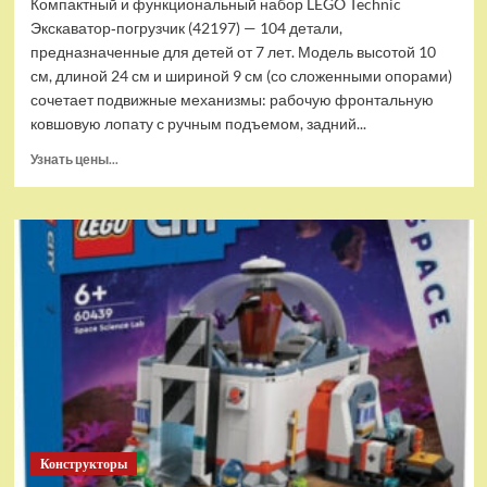
Компактный и функциональный набор LEGO Technic
Экскаватор‑погрузчик (42197) — 104 детали,
предназначенные для детей от 7 лет. Модель высотой 10
см, длиной 24 см и шириной 9 см (со сложенными опорами)
сочетает подвижные механизмы: рабочую фронтальную
ковшовую лопату с ручным подъемом, задний...
Прочитать
Узнать цены...
больше
о
(EU)
Конструктор
LEGO
Technic
Экскаватор-
погрузчик
(42197)
Конструкторы