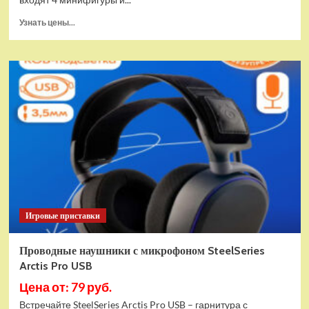
Прочитать
Узнать цены...
больше
о
(EU)
Конструктор
LEGO
Star
Wars
Истребитель
и
гибрид
X-
Wing
(75393)
Игровые приставки
Проводные наушники с микрофоном SteelSeries
Arctis Pro USB
Цена от: 79 руб.
Встречайте SteelSeries Arctis Pro USB – гарнитура с