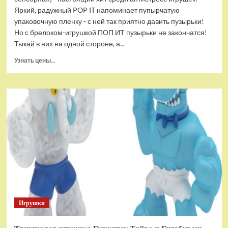
Яркий, радужный POP IT напоминает пупырчатую
упаковочную пленку - с ней так приятно давить пузырьки!
Но с брелоком-игрушкой ПОП ИТ пузырьки не закончатся!
Тыкай в них на одной стороне, а...
Прочитать
Узнать цены...
больше
о
Брелок-
игрушка
POP
IT
Квадрат
антистресс
(тактильная,
сенсорная)
Игрушки