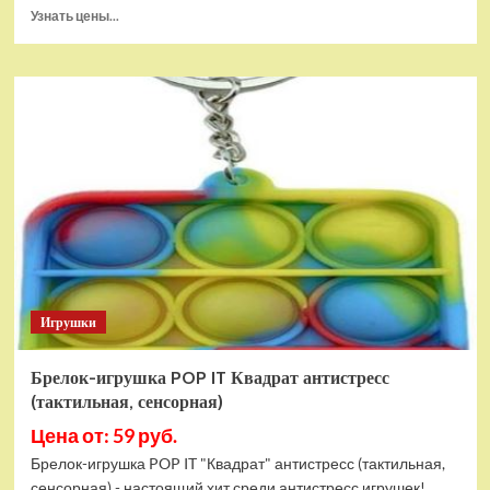
Прочитать
Узнать цены...
больше
о
Тянущаяся
игрушка
Гуджитсу
Блейзагот
и
Рэдбек
Паук
Водная
Атака
Игрушки
Брелок-игрушка POP IT Квадрат антистресс
(тактильная, сенсорная)
Цена от: 59 руб.
Брелок-игрушка POP IT "Квадрат" антистресс (тактильная,
сенсорная) - настоящий хит среди антистресс игрушек!