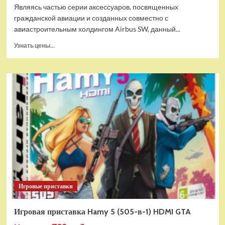
Являясь частью серии аксессуаров, посвященных
гражданской авиации и созданных совместно с
авиастроительным холдингом Airbus SW, данный...
Прочитать
Узнать цены...
больше
о
Дополнительный
модуль
Thrustmaster
TCA
Quadrant
Add-
on
Airbus
Edition
ww
Игровые приставки
Игровая приставка Hamy 5 (505-в-1) HDMI GTA