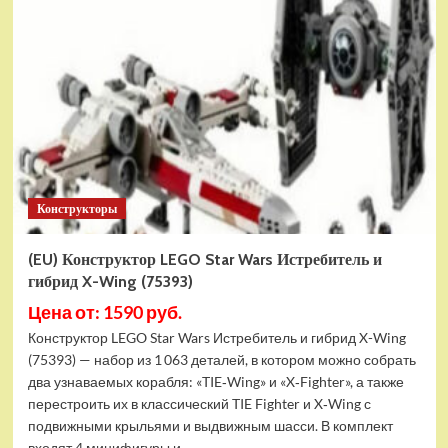
Конструктор
LEGO
Marvel
Шанг-
Чи
и
Великий
Защитник
(30454)
Конструкторы
(EU) Конструктор LEGO Star Wars Истребитель и
гибрид X-Wing (75393)
Цена от: 1590 руб.
Конструктор LEGO Star Wars Истребитель и гибрид X-Wing
(75393) — набор из 1 063 деталей, в котором можно собрать
два узнаваемых корабля: «TIE‑Wing» и «X‑Fighter», а также
перестроить их в классический TIE Fighter и X‑Wing с
подвижными крыльями и выдвижным шасси. В комплект
входят 4 минифигуры и...