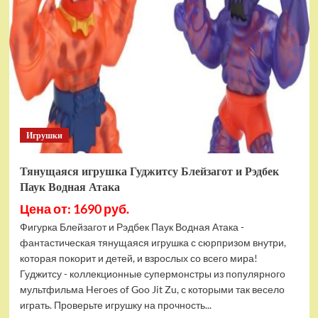
фигурок
Гуджитсу
Тайгор
и
Вайпер
Игрушки
Тянущаяся игрушка Гуджитсу Блейзагот и Рэдбек
Паук Водная Атака
Цена от: 1690 руб.
Фигурка Блейзагот и Рэдбек Паук Водная Атака -
фантастическая тянущаяся игрушка с сюрпризом внутри,
которая покорит и детей, и взрослых со всего мира!
Гуджитсу - коллекционные супермонстры из популярного
мультфильма Heroes of Goo Jit Zu, с которыми так весело
играть. Проверьте игрушку на прочность...