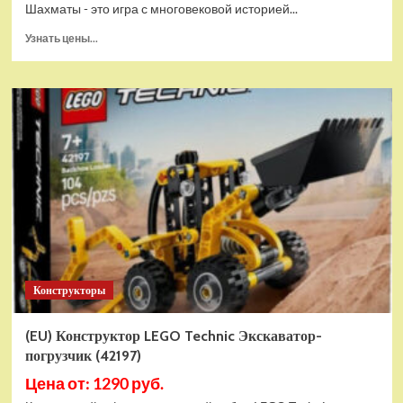
Шахматы - это игра с многовековой историей...
Прочитать
Узнать цены...
больше
о
Шахматы
магнитные
БУБА
кор.13,2*2,2*7см
ИГРАЕМ
ВМЕСТЕ
в
кор.2*192шт
ZY501598-
R4
Конструкторы
(EU) Конструктор LEGO Technic Экскаватор-
погрузчик (42197)
Цена от: 1290 руб.