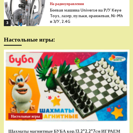
На радиоуправлении
Боевая машина Universe на Р/У Keye
Toys, лазер, пульки, оранжевая, Ni-Mh
и З/У, 2.4G
3
На радиоуправлении
Настольные игры:
Радиоуправляемая модель
снегоуборщик Hui Na Toys 1к18
(HN1586)
4
На радиоуправлении
Р/У танк Taigen 1/16
Panzerkampfwagen III (Германия) HC
(для ИК танкового боя) V3 2.4G RTR,
5
TG3848-1HC-IR3.0
На радиоуправлении
Радиоуправляемый танк Torro
Sturmtiger Panzer 1к16
Настольные игры
(TR1111700300)
1
Шахматы магнитные БУБА кор.13,2*2,2*7см ИГРАЕМ