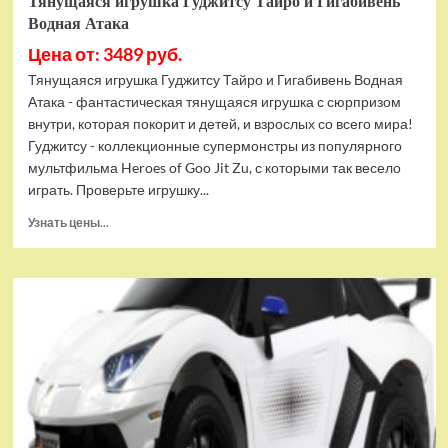
Тянущаяся игрушка Гуджитсу Тайро и Гигабивень
Водная Атака
Цена от: 3489 руб.
Тянущаяся игрушка Гуджитсу Тайро и Гигабивень Водная
Атака - фантастическая тянущаяся игрушка с сюрпризом
внутри, которая покорит и детей, и взрослых со всего мира!
Гуджитсу - коллекционные супермонстры из популярного
мультфильма Heroes of Goo Jit Zu, с которыми так весело
играть. Проверьте игрушку...
Прочитать
Узнать цены...
больше
о
Тянущаяся
игрушка
Гуджитсу
Тайро
и
Гигабивень
Водная
Атака