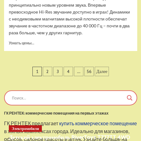
принципиально новым уровнем звука. Впервые
превосходное Hi-Res звучание доступно в играх! Динамики
с неодимовыми магнитами высокой плотности обеспечат
звучание в частотном диапазоне до 40 000 Гц – почти в два
раза больше, чем у других гарнитур.
Прочитать
Узнать цены...
больше
о
Проводные
наушники
Пагинация
1
2
3
4
…
56
Далее
с
микрофоном
записей
SteelSeries
Arctis
Pro
USB
ГК РЕНТЕК: коммерческие помещения на первых этажах
ГК РЕНТЕК предлагает
купить коммерческое помещение
Электромобили
в жилых комплексах города. Идеально для магазинов,
Детский электромобиль RiverToys T777TT 4WD
офисов, салонов красоты и аптек. Узнайте больше на