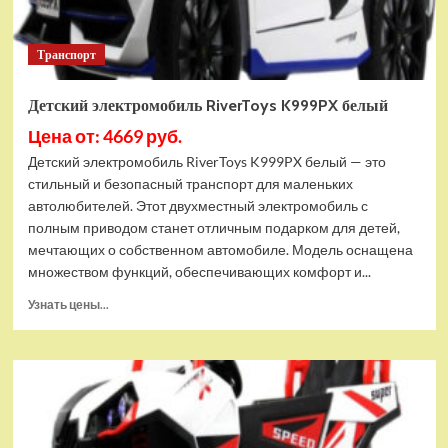
Транспорт
Детский электромобиль RiverToys K999PX белый
Цена от: 4669 руб.
Детский электромобиль RiverToys K999PX белый — это
стильный и безопасный транспорт для маленьких
автолюбителей. Этот двухместный электромобиль с
полным приводом станет отличным подарком для детей,
мечтающих о собственном автомобиле. Модель оснащена
множеством функций, обеспечивающих комфорт и...
Прочитать
Узнать цены...
больше
о
Детский
электромобиль
RiverToys
K999PX
белый