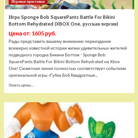
Игровые приставки
Игра Sponge Bob SquarePants Battle For Bikini
Bottom Rehydrated (XBOX One, русская версия)
Цена от: 1605 руб.
Рады представить вашему вниманию переиздание
всемирно известной истории жизни удивительных жителей
подводного городка Бикини Боттом - Sponge Bob
SquarePants Battle For Bikini Bottom Rehydrated на Xbox
One! Сюжетная линия полностью соответствует событиям
оригинальной игры «Губка Боб Квадратные...
Прочитать
Узнать цены...
больше
о
Игра
Sponge
Bob
SquarePants
Battle
For
Bikini