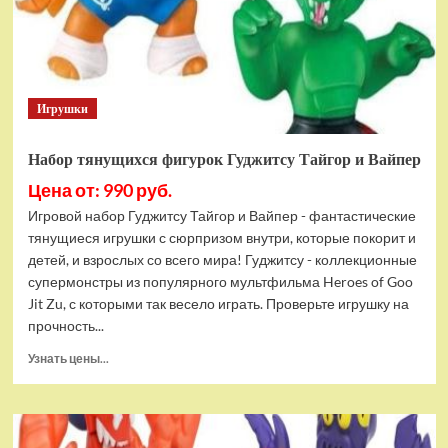
Bottom
Rehydrated
(XBOX
One,
русская
Игрушки
версия)
Набор тянущихся фигурок Гуджитсу Тайгор и Вайпер
Цена от: 990 руб.
Игровой набор Гуджитсу Тайгор и Вайпер - фантастические
тянущиеся игрушки с сюрпризом внутри, которые покорит и
детей, и взрослых со всего мира! Гуджитсу - коллекционные
супермонстры из популярного мультфильма Heroes of Goo
Jit Zu, с которыми так весело играть. Проверьте игрушку на
прочность...
Прочитать
Узнать цены...
больше
о
Набор
тянущихся