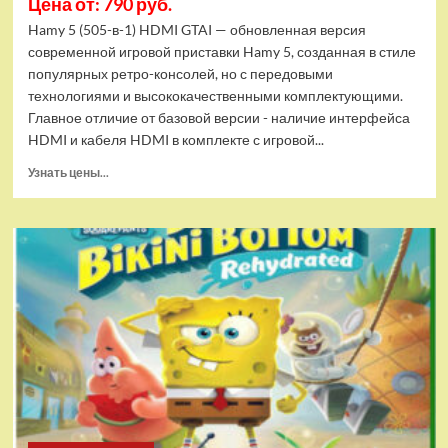
Цена от: 790 руб.
Hamy 5 (505-в-1) HDMI GTAI — обновленная версия
современной игровой приставки Hamy 5, созданная в стиле
популярных ретро-консолей, но с передовыми
технологиями и высококачественными комплектующими.
Главное отличие от базовой версии - наличие интерфейса
HDMI и кабеля HDMI в комплекте с игровой...
Прочитать
Узнать цены...
больше
о
Игровая
приставка
Hamy
5
(505-
в-1)
HDMI
GTA