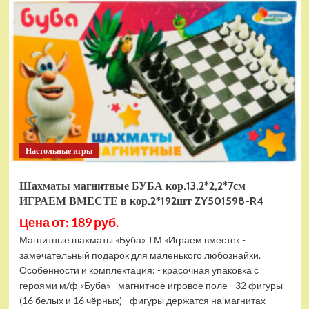
электромобиль
RiverToys
F888FF
красный
Настольные игры
Шахматы магнитные БУБА кор.13,2*2,2*7см
ИГРАЕМ ВМЕСТЕ в кор.2*192шт ZY501598-R4
Цена от: 189 руб.
Магнитные шахматы «Буба» ТМ «Играем вместе» -
замечательный подарок для маленького любознайки.
Особенности и комплектация: - красочная упаковка с
героями м/ф «Буба» - магнитное игровое поле - 32 фигуры
(16 белых и 16 чёрных) - фигуры держатся на магнитах