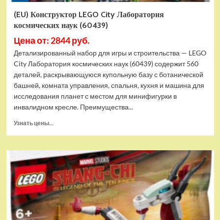
(EU) Конструктор LEGO City Лаборатория
космических наук (60439)
Цена от: 2844 руб.
Детализированный набор для игры и строительства — LEGO
City Лаборатория космических наук (60439) содержит 560
деталей, раскрывающуюся купольную базу с ботанической
башней, комната управления, спальня, кухня и машина для
исследования планет с местом для минифигурки в
инвалидном кресле. Преимущества...
Прочитать
Узнать цены...
больше
о
(EU)
Конструктор
LEGO
City
Лаборатория
космических
наук
(60439)