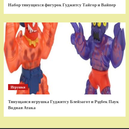
Набор тянущихся фигурок Гуджитсу Тайгор и Вайпер
Игрушки
Тянущаяся игрушка Гуджитсу Блейзагот и Рэдбек Паук
Водная Атака