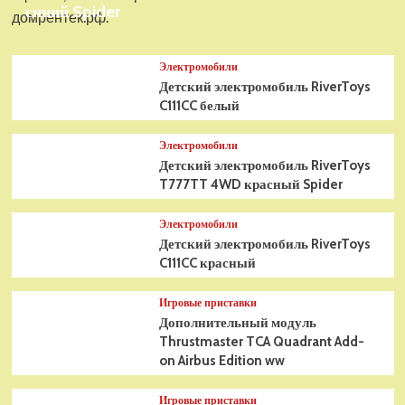
синий Spider
домрентек.рф.
Электромобили
Детский электромобиль RiverToys
C111CC белый
Электромобили
Детский электромобиль RiverToys
T777TT 4WD красный Spider
Электромобили
Детский электромобиль RiverToys
C111CC красный
Игровые приставки
Дополнительный модуль
Thrustmaster TCA Quadrant Add-
on Airbus Edition ww
Игровые приставки