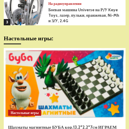
На радиоуправлении
Боевая машина Universe на Р/У Keye
Toys, лазер, пульки, оранжевая, Ni-Mh
и З/У, 2.4G
3
На радиоуправлении
Настольные игры:
Радиоуправляемая модель
снегоуборщик Hui Na Toys 1к18
(HN1586)
4
На радиоуправлении
Р/У танк Taigen 1/16
Panzerkampfwagen III (Германия) HC
(для ИК танкового боя) V3 2.4G RTR,
5
TG3848-1HC-IR3.0
На радиоуправлении
Радиоуправляемый танк Torro
Sturmtiger Panzer 1к16
Настольные игры
(TR1111700300)
1
Шахматы магнитные БУБА кор.13,2*2,2*7см ИГРАЕМ