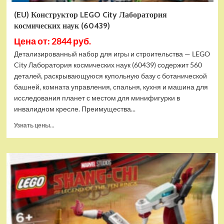
(EU) Конструктор LEGO City Лаборатория
космических наук (60439)
Цена от: 2844 руб.
Детализированный набор для игры и строительства — LEGO
City Лаборатория космических наук (60439) содержит 560
деталей, раскрывающуюся купольную базу с ботанической
башней, комната управления, спальня, кухня и машина для
исследования планет с местом для минифигурки в
инвалидном кресле. Преимущества...
Прочитать
Узнать цены...
больше
о
(EU)
Конструктор
LEGO
City
Лаборатория
космических
наук
(60439)