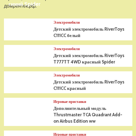
синий Spider
домрентек.рф.
Электромобили
Детский электромобиль RiverToys
C111CC белый
Электромобили
Детский электромобиль RiverToys
T777TT 4WD красный Spider
Электромобили
Детский электромобиль RiverToys
C111CC красный
Игровые приставки
Дополнительный модуль
Thrustmaster TCA Quadrant Add-
on Airbus Edition ww
Игровые приставки