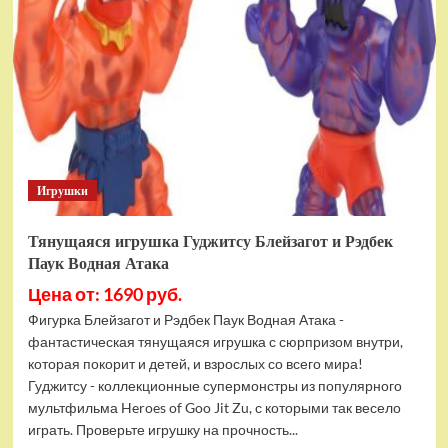
фигурок
Гуджитсу
Тайгор
и
Вайпер
Игрушки
Тянущаяся игрушка Гуджитсу Блейзагот и Рэдбек
Паук Водная Атака
Цена от: 1690 руб.
Фигурка Блейзагот и Рэдбек Паук Водная Атака -
фантастическая тянущаяся игрушка с сюрпризом внутри,
которая покорит и детей, и взрослых со всего мира!
Гуджитсу - коллекционные супермонстры из популярного
мультфильма Heroes of Goo Jit Zu, с которыми так весело
играть. Проверьте игрушку на прочность...