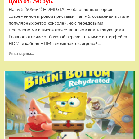
Цена от: 790 руб.
Hamy 5 (505-в-1) HDMI GTAI — обновленная версия
современной игровой приставки Hamy 5, созданная в стиле
популярных ретро-консолей, но с передовыми
технологиями и высококачественными комплектующими.
Главное отличие от базовой версии - наличие интерфейса
HDMI и кабеля HDMI в комплекте с игровой...
Прочитать
Узнать цены...
больше
о
Игровая
приставка
Hamy
5
(505-
в-1)
HDMI
GTA