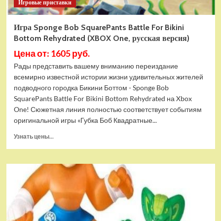
Игровые приставки
Игра Sponge Bob SquarePants Battle For Bikini
Bottom Rehydrated (XBOX One, русская версия)
Цена от: 1605 руб.
Рады представить вашему вниманию переиздание
всемирно известной истории жизни удивительных жителей
подводного городка Бикини Боттом - Sponge Bob
SquarePants Battle For Bikini Bottom Rehydrated на Xbox
One! Сюжетная линия полностью соответствует событиям
оригинальной игры «Губка Боб Квадратные...
Прочитать
Узнать цены...
больше
о
Игра
Sponge
Bob
SquarePants
Battle
For
Bikini