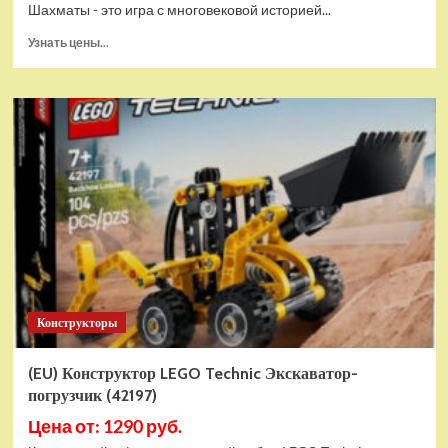
Шахматы - это игра с многовековой историей...
Прочитать
Узнать цены...
больше
о
Шахматы
магнитные
БУБА
кор.13,2*2,2*7см
ИГРАЕМ
ВМЕСТЕ
в
кор.2*192шт
ZY501598-
R4
Конструкторы
(EU) Конструктор LEGO Technic Экскаватор-
погрузчик (42197)
Цена от: 1290 руб.