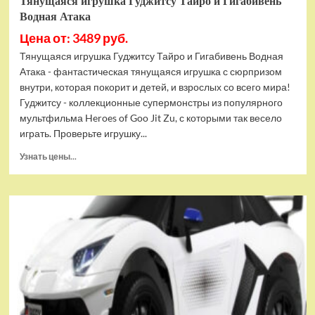
Тянущаяся игрушка Гуджитсу Тайро и Гигабивень
Водная Атака
Цена от: 3489 руб.
Тянущаяся игрушка Гуджитсу Тайро и Гигабивень Водная
Атака - фантастическая тянущаяся игрушка с сюрпризом
внутри, которая покорит и детей, и взрослых со всего мира!
Гуджитсу - коллекционные супермонстры из популярного
мультфильма Heroes of Goo Jit Zu, с которыми так весело
играть. Проверьте игрушку...
Прочитать
Узнать цены...
больше
о
Тянущаяся
игрушка
Гуджитсу
Тайро
и
Гигабивень
Водная
Атака