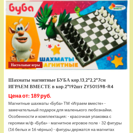
электромобиль
RiverToys
F888FF
красный
Настольные игры
Шахматы магнитные БУБА кор.13,2*2,2*7см
ИГРАЕМ ВМЕСТЕ в кор.2*192шт ZY501598-R4
Цена от: 189 руб.
Магнитные шахматы «Буба» ТМ «Играем вместе» -
замечательный подарок для маленького любознайки.
Особенности и комплектация: - красочная упаковка с
героями м/ф «Буба» - магнитное игровое поле - 32 фигуры
(16 белых и 16 чёрных) - фигуры держатся на магнитах