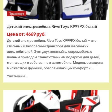
Транспорт
Детский электромобиль RiverToys K999PX белый
Цена от: 4669 руб.
Детский электромобиль RiverToys K999PX белый — это
стильный и безопасный транспорт для маленьких
автолюбителей. Этот двухместный электромобиль с
полным приводом станет отличным подарком для детей,
мечтающих о собственном автомобиле. Модель оснащена
множеством функций, обеспечивающих комфорт и...
Прочитать
Узнать цены...
больше
о
Детский
электромобиль
RiverToys
K999PX
белый