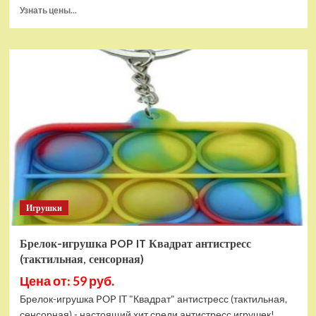
Прочитать
Узнать цены...
больше
о
Тянущаяся
игрушка
Гуджитсу
Блейзагот
и
Рэдбек
Паук
Водная
Атака
Игрушки
Брелок-игрушка POP IT Квадрат антистресс
(тактильная, сенсорная)
Цена от: 59 руб.
Брелок-игрушка POP IT "Квадрат" антистресс (тактильная,
сенсорная) - настоящий хит среди антистресс игрушек!