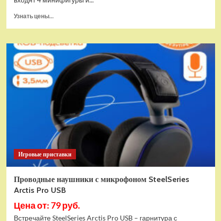
Прочитать
Узнать цены...
больше
о
(EU)
Конструктор
LEGO
Star
Wars
Истребитель
и
гибрид
X-
Wing
(75393)
Игровые приставки
Проводные наушники с микрофоном SteelSeries
Arctis Pro USB
Цена от: 79 руб.
Встречайте SteelSeries Arctis Pro USB – гарнитура с