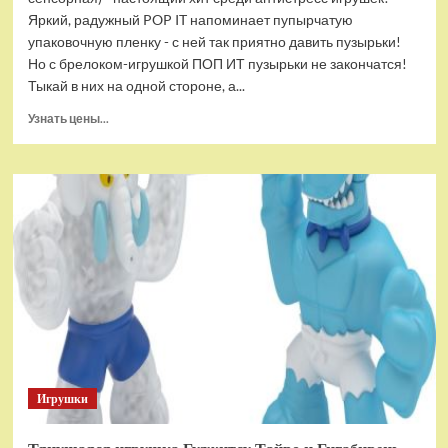
Яркий, радужный POP IT напоминает пупырчатую
упаковочную пленку - с ней так приятно давить пузырьки!
Но с брелоком-игрушкой ПОП ИТ пузырьки не закончатся!
Тыкай в них на одной стороне, а...
Прочитать
Узнать цены...
больше
о
Брелок-
игрушка
POP
IT
Квадрат
антистресс
(тактильная,
сенсорная)
Игрушки