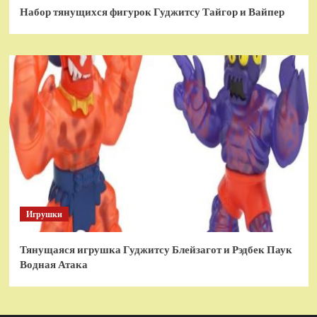
Набор тянущихся фигурок Гуджитсу Тайгор и Вайпер
Игрушки
Тянущаяся игрушка Гуджитсу Блейзагот и Рэдбек Паук
Водная Атака