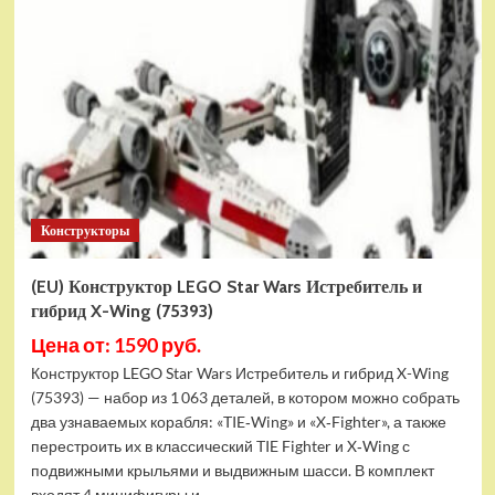
Конструктор
LEGO
Marvel
Шанг-
Чи
и
Великий
Защитник
(30454)
Конструкторы
(EU) Конструктор LEGO Star Wars Истребитель и
гибрид X-Wing (75393)
Цена от: 1590 руб.
Конструктор LEGO Star Wars Истребитель и гибрид X-Wing
(75393) — набор из 1 063 деталей, в котором можно собрать
два узнаваемых корабля: «TIE‑Wing» и «X‑Fighter», а также
перестроить их в классический TIE Fighter и X‑Wing с
подвижными крыльями и выдвижным шасси. В комплект
входят 4 минифигуры и...