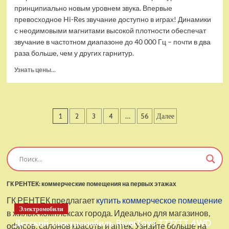
принципиально новым уровнем звука. Впервые
превосходное Hi-Res звучание доступно в играх! Динамики
с неодимовыми магнитами высокой плотности обеспечат
звучание в частотном диапазоне до 40 000 Гц – почти в два
раза больше, чем у других гарнитур.
Прочитать
Узнать цены...
больше
о
Проводные
наушники
Пагинация
1
2
3
4
…
56
Далее
с
микрофоном
записей
SteelSeries
Arctis
Pro
USB
ГК РЕНТЕК: коммерческие помещения на первых этажах
ГК РЕНТЕК предлагает
купить коммерческое помещение
Электромобили
в жилых комплексах города. Идеально для магазинов,
Детский электромобиль RiverToys T777TT 4WD
офисов, салонов красоты и аптек. Узнайте больше на