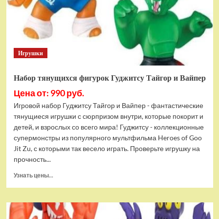
Bottom
Rehydrated
(XBOX
One,
русская
Игрушки
версия)
Набор тянущихся фигурок Гуджитсу Тайгор и Вайпер
Цена от: 990 руб.
Игровой набор Гуджитсу Тайгор и Вайпер - фантастические
тянущиеся игрушки с сюрпризом внутри, которые покорит и
детей, и взрослых со всего мира! Гуджитсу - коллекционные
супермонстры из популярного мультфильма Heroes of Goo
Jit Zu, с которыми так весело играть. Проверьте игрушку на
прочность...
Прочитать
Узнать цены...
больше
о
Набор
тянущихся