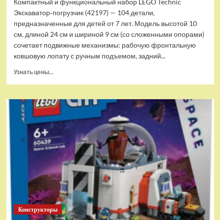
Компактный и функциональный набор LEGO Technic
Экскаватор‑погрузчик (42197) — 104 детали,
предназначенные для детей от 7 лет. Модель высотой 10
см, длиной 24 см и шириной 9 см (со сложенными опорами)
сочетает подвижные механизмы: рабочую фронтальную
ковшовую лопату с ручным подъемом, задний...
Прочитать
Узнать цены...
больше
о
(EU)
Конструктор
LEGO
Technic
Экскаватор-
погрузчик
(42197)
Конструкторы