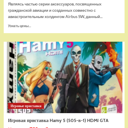
Являясь частью серии аксессуаров, посвященных
гражданской авиации и созданных совместно с
авиастроительным холдингом Airbus SW, данный...
Прочитать
Узнать цены...
больше
о
Дополнительный
модуль
Thrustmaster
TCA
Quadrant
Add-
on
Airbus
Edition
ww
Игровые приставки
Игровая приставка Hamy 5 (505-в-1) HDMI GTA