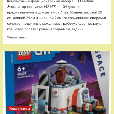
Компактный и функциональный набор LEGO Technic
Экскаватор‑погрузчик (42197) — 104 детали,
предназначенные для детей от 7 лет. Модель высотой 10
см, длиной 24 см и шириной 9 см (со сложенными опорами)
сочетает подвижные механизмы: рабочую фронтальную
ковшовую лопату с ручным подъемом, задний...
Прочитать
Узнать цены...
больше
о
(EU)
Конструктор
LEGO
Technic
Экскаватор-
погрузчик
(42197)
Конструкторы