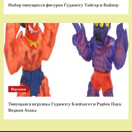
Набор тянущихся фигурок Гуджитсу Тайгор и Вайпер
Игрушки
Тянущаяся игрушка Гуджитсу Блейзагот и Рэдбек Паук
Водная Атака