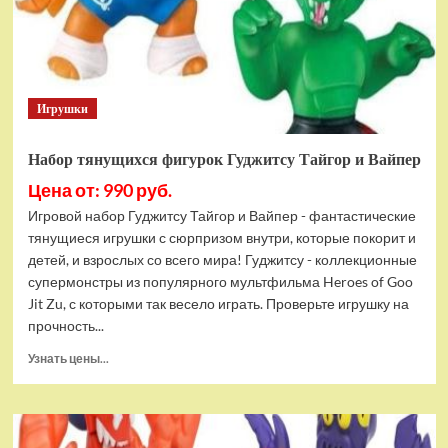
Bottom
Rehydrated
(XBOX
One,
русская
Игрушки
версия)
Набор тянущихся фигурок Гуджитсу Тайгор и Вайпер
Цена от: 990 руб.
Игровой набор Гуджитсу Тайгор и Вайпер - фантастические
тянущиеся игрушки с сюрпризом внутри, которые покорит и
детей, и взрослых со всего мира! Гуджитсу - коллекционные
супермонстры из популярного мультфильма Heroes of Goo
Jit Zu, с которыми так весело играть. Проверьте игрушку на
прочность...
Прочитать
Узнать цены...
больше
о
Набор
тянущихся