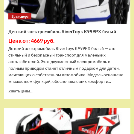
Транспорт
Детский электромобиль RiverToys K999PX белый
Цена от: 4669 руб.
Детский электромобиль RiverToys K999PX белый — это
стильный и безопасный транспорт для маленьких
автолюбителей. Этот двухместный электромобиль с
полным приводом станет отличным подарком для детей,
мечтающих о собственном автомобиле. Модель оснащена
множеством функций, обеспечивающих комфорт и...
Прочитать
Узнать цены...
больше
о
Детский
электромобиль
RiverToys
K999PX
белый