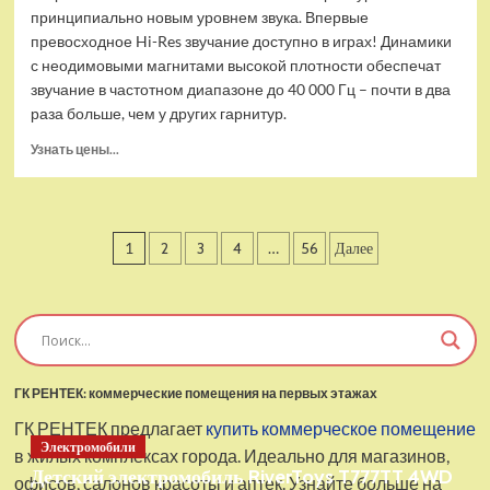
принципиально новым уровнем звука. Впервые
превосходное Hi-Res звучание доступно в играх! Динамики
с неодимовыми магнитами высокой плотности обеспечат
звучание в частотном диапазоне до 40 000 Гц – почти в два
раза больше, чем у других гарнитур.
Прочитать
Узнать цены...
больше
о
Проводные
наушники
Пагинация
1
2
3
4
…
56
Далее
с
микрофоном
записей
SteelSeries
Arctis
Pro
USB
ГК РЕНТЕК: коммерческие помещения на первых этажах
ГК РЕНТЕК предлагает
купить коммерческое помещение
Электромобили
в жилых комплексах города. Идеально для магазинов,
Детский электромобиль RiverToys T777TT 4WD
офисов, салонов красоты и аптек. Узнайте больше на