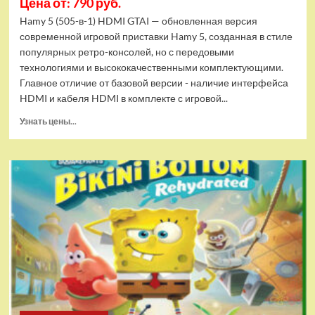
Цена от: 790 руб.
Hamy 5 (505-в-1) HDMI GTAI — обновленная версия
современной игровой приставки Hamy 5, созданная в стиле
популярных ретро-консолей, но с передовыми
технологиями и высококачественными комплектующими.
Главное отличие от базовой версии - наличие интерфейса
HDMI и кабеля HDMI в комплекте с игровой...
Прочитать
Узнать цены...
больше
о
Игровая
приставка
Hamy
5
(505-
в-1)
HDMI
GTA