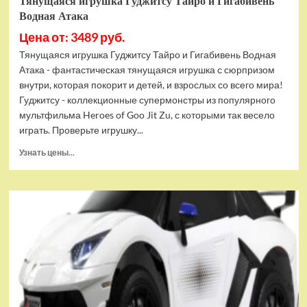
Тянущаяся игрушка Гуджитсу Тайро и Гигабивень
Водная Атака
Цена от: 3489 руб.
Тянущаяся игрушка Гуджитсу Тайро и Гигабивень Водная
Атака - фантастическая тянущаяся игрушка с сюрпризом
внутри, которая покорит и детей, и взрослых со всего мира!
Гуджитсу - коллекционные супермонстры из популярного
мультфильма Heroes of Goo Jit Zu, с которыми так весело
играть. Проверьте игрушку...
Прочитать
Узнать цены...
больше
о
Тянущаяся
игрушка
Гуджитсу
Тайро
и
Гигабивень
Водная
Атака