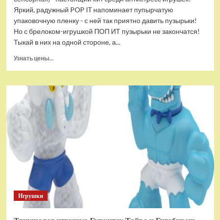
Яркий, радужный POP IT напоминает пупырчатую
упаковочную пленку - с ней так приятно давить пузырьки!
Но с брелоком-игрушкой ПОП ИТ пузырьки не закончатся!
Тыкай в них на одной стороне, а...
Прочитать
Узнать цены...
больше
о
Брелок-
игрушка
POP
IT
Квадрат
антистресс
(тактильная,
сенсорная)
Игрушки