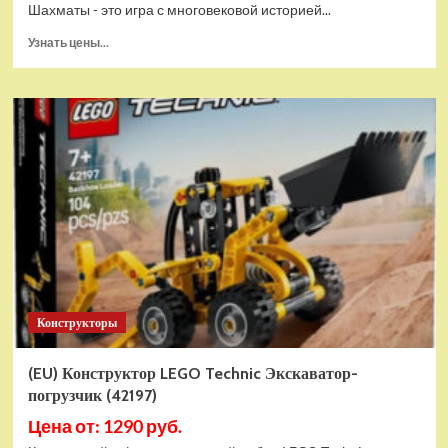
Шахматы - это игра с многовековой историей...
Прочитать
Узнать цены...
больше
о
Шахматы
магнитные
БУБА
кор.13,2*2,2*7см
ИГРАЕМ
ВМЕСТЕ
в
кор.2*192шт
ZY501598-
R4
Конструкторы
(EU) Конструктор LEGO Technic Экскаватор-
погрузчик (42197)
Цена от: 1290 руб.