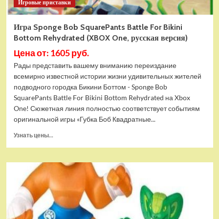
Игровые приставки
Игра Sponge Bob SquarePants Battle For Bikini
Bottom Rehydrated (XBOX One, русская версия)
Цена от: 1605 руб.
Рады представить вашему вниманию переиздание
всемирно известной истории жизни удивительных жителей
подводного городка Бикини Боттом - Sponge Bob
SquarePants Battle For Bikini Bottom Rehydrated на Xbox
One! Сюжетная линия полностью соответствует событиям
оригинальной игры «Губка Боб Квадратные...
Прочитать
Узнать цены...
больше
о
Игра
Sponge
Bob
SquarePants
Battle
For
Bikini