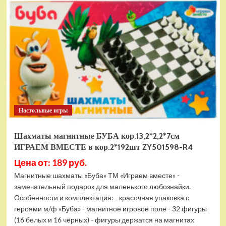
электромобиль
RiverToys
F888FF
красный
Настольные игры
Шахматы магнитные БУБА кор.13,2*2,2*7см
ИГРАЕМ ВМЕСТЕ в кор.2*192шт ZY501598-R4
Цена от: 189 руб.
Магнитные шахматы «Буба» ТМ «Играем вместе» -
замечательный подарок для маленького любознайки.
Особенности и комплектация: - красочная упаковка с
героями м/ф «Буба» - магнитное игровое поле - 32 фигуры
(16 белых и 16 чёрных) - фигуры держатся на магнитах