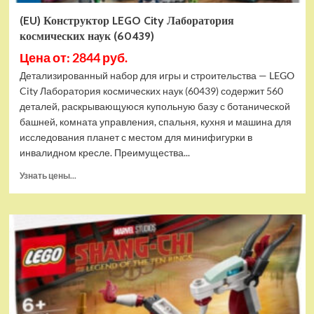
(EU) Конструктор LEGO City Лаборатория
космических наук (60439)
Цена от: 2844 руб.
Детализированный набор для игры и строительства — LEGO
City Лаборатория космических наук (60439) содержит 560
деталей, раскрывающуюся купольную базу с ботанической
башней, комната управления, спальня, кухня и машина для
исследования планет с местом для минифигурки в
инвалидном кресле. Преимущества...
Прочитать
Узнать цены...
больше
о
(EU)
Конструктор
LEGO
City
Лаборатория
космических
наук
(60439)