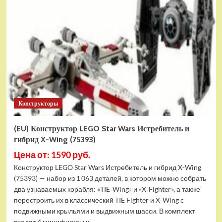
Конструктор
LEGO
Marvel
Шанг-
Чи
и
Великий
Защитник
(30454)
Конструкторы
(EU) Конструктор LEGO Star Wars Истребитель и
гибрид X-Wing (75393)
Цена от: 1590 руб.
Конструктор LEGO Star Wars Истребитель и гибрид X-Wing
(75393) — набор из 1 063 деталей, в котором можно собрать
два узнаваемых корабля: «TIE‑Wing» и «X‑Fighter», а также
перестроить их в классический TIE Fighter и X‑Wing с
подвижными крыльями и выдвижным шасси. В комплект
входят 4 минифигуры и...