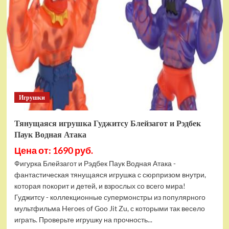
фигурок
Гуджитсу
Тайгор
и
Вайпер
Игрушки
Тянущаяся игрушка Гуджитсу Блейзагот и Рэдбек
Паук Водная Атака
Цена от: 1690 руб.
Фигурка Блейзагот и Рэдбек Паук Водная Атака -
фантастическая тянущаяся игрушка с сюрпризом внутри,
которая покорит и детей, и взрослых со всего мира!
Гуджитсу - коллекционные супермонстры из популярного
мультфильма Heroes of Goo Jit Zu, с которыми так весело
играть. Проверьте игрушку на прочность...