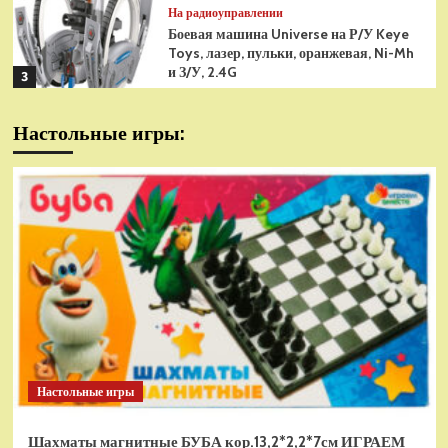
На радиоуправлении
Боевая машина Universe на Р/У Keye
Toys, лазер, пульки, оранжевая, Ni-Mh
и З/У, 2.4G
3
На радиоуправлении
Настольные игры:
Радиоуправляемая модель
снегоуборщик Hui Na Toys 1к18
(HN1586)
4
На радиоуправлении
Р/У танк Taigen 1/16
Panzerkampfwagen III (Германия) HC
(для ИК танкового боя) V3 2.4G RTR,
5
TG3848-1HC-IR3.0
На радиоуправлении
Радиоуправляемый танк Torro
Sturmtiger Panzer 1к16
Настольные игры
(TR1111700300)
1
Шахматы магнитные БУБА кор.13,2*2,2*7см ИГРАЕМ