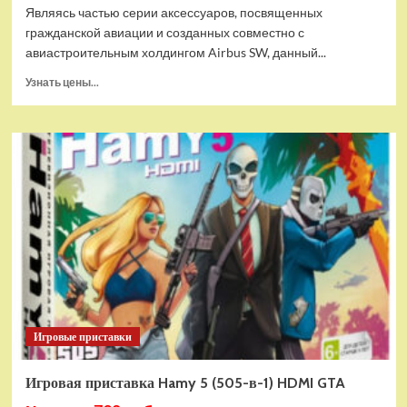
Являясь частью серии аксессуаров, посвященных
гражданской авиации и созданных совместно с
авиастроительным холдингом Airbus SW, данный...
Прочитать
Узнать цены...
больше
о
Дополнительный
модуль
Thrustmaster
TCA
Quadrant
Add-
on
Airbus
Edition
ww
Игровые приставки
Игровая приставка Hamy 5 (505-в-1) HDMI GTA