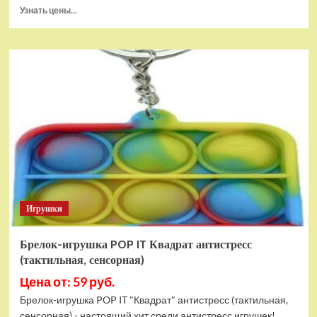
Прочитать
Узнать цены...
больше
о
Тянущаяся
игрушка
Гуджитсу
Блейзагот
и
Рэдбек
Паук
Водная
Атака
Игрушки
Брелок-игрушка POP IT Квадрат антистресс
(тактильная, сенсорная)
Цена от: 59 руб.
Брелок-игрушка POP IT "Квадрат" антистресс (тактильная,
сенсорная) - настоящий хит среди антистресс игрушек!