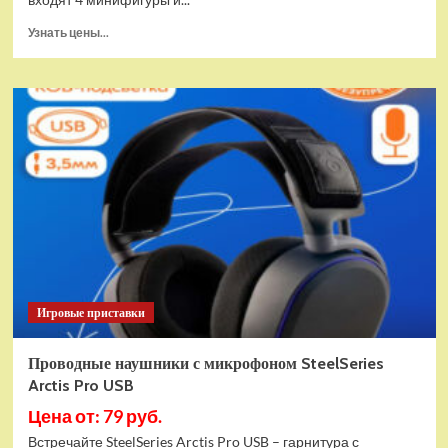
Прочитать
Узнать цены...
больше
о
(EU)
Конструктор
LEGO
Star
Wars
Истребитель
и
гибрид
X-
Wing
(75393)
Игровые приставки
Проводные наушники с микрофоном SteelSeries
Arctis Pro USB
Цена от: 79 руб.
Встречайте SteelSeries Arctis Pro USB – гарнитура с