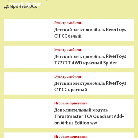
синий Spider
домрентек.рф.
Электромобили
Детский электромобиль RiverToys
C111CC белый
Электромобили
Детский электромобиль RiverToys
T777TT 4WD красный Spider
Электромобили
Детский электромобиль RiverToys
C111CC красный
Игровые приставки
Дополнительный модуль
Thrustmaster TCA Quadrant Add-
on Airbus Edition ww
Игровые приставки