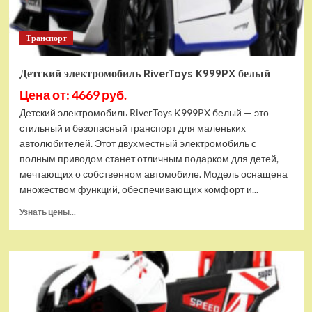
Транспорт
Детский электромобиль RiverToys K999PX белый
Цена от: 4669 руб.
Детский электромобиль RiverToys K999PX белый — это
стильный и безопасный транспорт для маленьких
автолюбителей. Этот двухместный электромобиль с
полным приводом станет отличным подарком для детей,
мечтающих о собственном автомобиле. Модель оснащена
множеством функций, обеспечивающих комфорт и...
Прочитать
Узнать цены...
больше
о
Детский
электромобиль
RiverToys
K999PX
белый