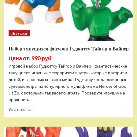
Bottom
Rehydrated
(XBOX
One,
русская
Игрушки
версия)
Набор тянущихся фигурок Гуджитсу Тайгор и Вайпер
Цена от: 990 руб.
Игровой набор Гуджитсу Тайгор и Вайпер - фантастические
тянущиеся игрушки с сюрпризом внутри, которые покорит и
детей, и взрослых со всего мира! Гуджитсу - коллекционные
супермонстры из популярного мультфильма Heroes of Goo
Jit Zu, с которыми так весело играть. Проверьте игрушку на
прочность...
Прочитать
Узнать цены...
больше
о
Набор
тянущихся