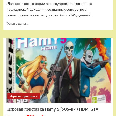
Являясь частью серии аксессуаров, посвященных
гражданской авиации и созданных совместно с
авиастроительным холдингом Airbus SW, данный...
Прочитать
Узнать цены...
больше
о
Дополнительный
модуль
Thrustmaster
TCA
Quadrant
Add-
on
Airbus
Edition
ww
Игровые приставки
Игровая приставка Hamy 5 (505-в-1) HDMI GTA