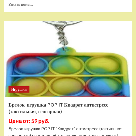
Прочитать
Узнать цены...
больше
о
Тянущаяся
игрушка
Гуджитсу
Блейзагот
и
Рэдбек
Паук
Водная
Атака
Игрушки
Брелок-игрушка POP IT Квадрат антистресс
(тактильная, сенсорная)
Цена от: 59 руб.
Брелок-игрушка POP IT "Квадрат" антистресс (тактильная,
сенсорная) - настоящий хит среди антистресс игрушек!