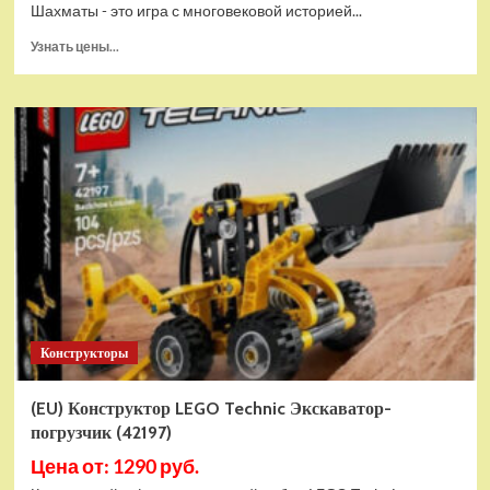
Шахматы - это игра с многовековой историей...
Прочитать
Узнать цены...
больше
о
Шахматы
магнитные
БУБА
кор.13,2*2,2*7см
ИГРАЕМ
ВМЕСТЕ
в
кор.2*192шт
ZY501598-
R4
Конструкторы
(EU) Конструктор LEGO Technic Экскаватор-
погрузчик (42197)
Цена от: 1290 руб.