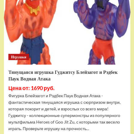
фигурок
Гуджитсу
Тайгор
и
Вайпер
Игрушки
Тянущаяся игрушка Гуджитсу Блейзагот и Рэдбек
Паук Водная Атака
Цена от: 1690 руб.
Фигурка Блейзагот и Рэдбек Паук Водная Атака -
фантастическая тянущаяся игрушка с сюрпризом внутри,
которая покорит и детей, и взрослых со всего мира!
Гуджитсу - коллекционные супермонстры из популярного
мультфильма Heroes of Goo Jit Zu, с которыми так весело
играть. Проверьте игрушку на прочность...