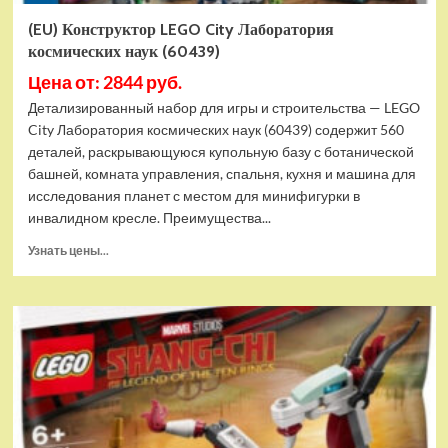
(EU) Конструктор LEGO City Лаборатория
космических наук (60439)
Цена от: 2844 руб.
Детализированный набор для игры и строительства — LEGO
City Лаборатория космических наук (60439) содержит 560
деталей, раскрывающуюся купольную базу с ботанической
башней, комната управления, спальня, кухня и машина для
исследования планет с местом для минифигурки в
инвалидном кресле. Преимущества...
Прочитать
Узнать цены...
больше
о
(EU)
Конструктор
LEGO
City
Лаборатория
космических
наук
(60439)