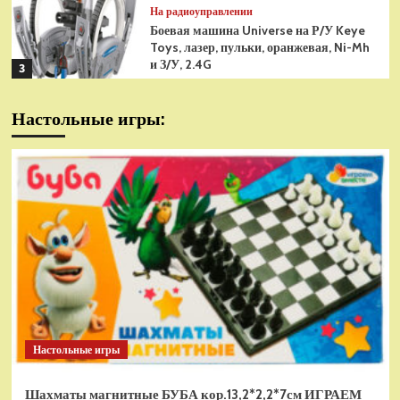
На радиоуправлении
Боевая машина Universe на Р/У Keye
Toys, лазер, пульки, оранжевая, Ni-Mh
и З/У, 2.4G
3
На радиоуправлении
Настольные игры:
Радиоуправляемая модель
снегоуборщик Hui Na Toys 1к18
(HN1586)
4
На радиоуправлении
Р/У танк Taigen 1/16
Panzerkampfwagen III (Германия) HC
(для ИК танкового боя) V3 2.4G RTR,
5
TG3848-1HC-IR3.0
На радиоуправлении
Радиоуправляемый танк Torro
Sturmtiger Panzer 1к16
Настольные игры
(TR1111700300)
1
Шахматы магнитные БУБА кор.13,2*2,2*7см ИГРАЕМ