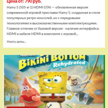
Цена от: 790 руб.
Hamy 5 (505-в-1) HDMI GTAI — обновленная версия
современной игровой приставки Hamy 5, созданная в стиле
популярных ретро-консолей, но с передовыми
технологиями и высококачественными комплектующими.
Главное отличие от базовой версии - наличие интерфейса
HDMI и кабеля HDMI в комплекте с игровой...
Прочитать
Узнать цены...
больше
о
Игровая
приставка
Hamy
5
(505-
в-1)
HDMI
GTA