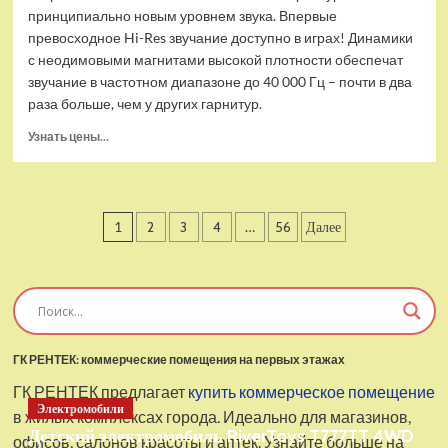
принципиально новым уровнем звука. Впервые
превосходное Hi-Res звучание доступно в играх! Динамики
с неодимовыми магнитами высокой плотности обеспечат
звучание в частотном диапазоне до 40 000 Гц – почти в два
раза больше, чем у других гарнитур.
Прочитать
Узнать цены...
больше
о
Проводные
наушники
Пагинация
1
2
3
4
…
56
Далее
с
микрофоном
записей
SteelSeries
Arctis
Pro
USB
ГК РЕНТЕК: коммерческие помещения на первых этажах
ГК РЕНТЕК предлагает
купить коммерческое помещение
Электромобили
в жилых комплексах города. Идеально для магазинов,
Детский электромобиль RiverToys T777TT 4WD
офисов, салонов красоты и аптек. Узнайте больше на