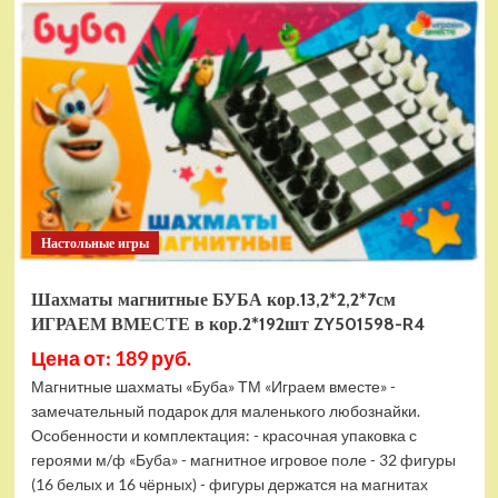
электромобиль
RiverToys
F888FF
красный
Настольные игры
Шахматы магнитные БУБА кор.13,2*2,2*7см
ИГРАЕМ ВМЕСТЕ в кор.2*192шт ZY501598-R4
Цена от: 189 руб.
Магнитные шахматы «Буба» ТМ «Играем вместе» -
замечательный подарок для маленького любознайки.
Особенности и комплектация: - красочная упаковка с
героями м/ф «Буба» - магнитное игровое поле - 32 фигуры
(16 белых и 16 чёрных) - фигуры держатся на магнитах