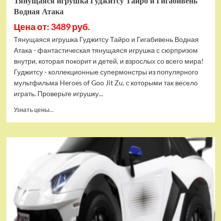
Тянущаяся игрушка Гуджитсу Тайро и Гигабивень
Водная Атака
Цена от: 3489 руб.
Тянущаяся игрушка Гуджитсу Тайро и Гигабивень Водная
Атака - фантастическая тянущаяся игрушка с сюрпризом
внутри, которая покорит и детей, и взрослых со всего мира!
Гуджитсу - коллекционные супермонстры из популярного
мультфильма Heroes of Goo Jit Zu, с которыми так весело
играть. Проверьте игрушку...
Прочитать
Узнать цены...
больше
о
Тянущаяся
игрушка
Гуджитсу
Тайро
и
Гигабивень
Водная
Атака