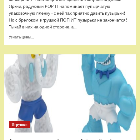
Яркий, радужный POP IT напоминает пупырчатую
упаковочную пленку - с ней так приятно давить пузырьки!
Но с брелоком-игрушкой ПОП ИТ пузырьки не закончатся!
Тыкай в них на одной стороне, а...
Прочитать
Узнать цены...
больше
о
Брелок-
игрушка
POP
IT
Квадрат
антистресс
(тактильная,
сенсорная)
Игрушки