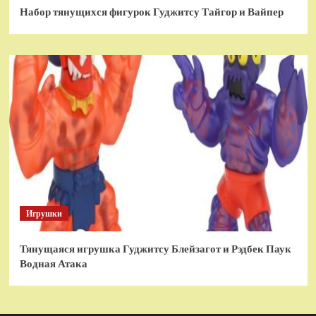
Набор тянущихся фигурок Гуджитсу Тайгор и Вайпер
Игрушки
Тянущаяся игрушка Гуджитсу Блейзагот и Рэдбек Паук
Водная Атака