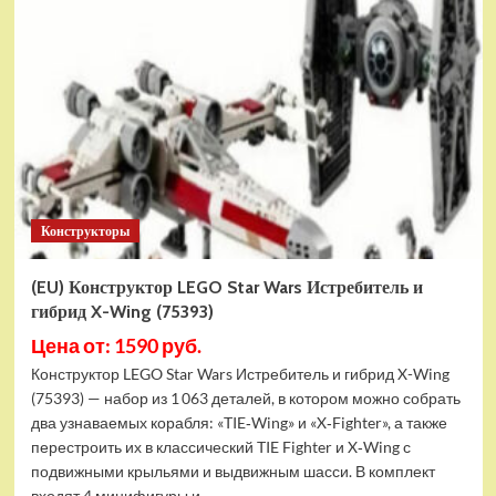
Конструктор
LEGO
Marvel
Шанг-
Чи
и
Великий
Защитник
(30454)
Конструкторы
(EU) Конструктор LEGO Star Wars Истребитель и
гибрид X-Wing (75393)
Цена от: 1590 руб.
Конструктор LEGO Star Wars Истребитель и гибрид X-Wing
(75393) — набор из 1 063 деталей, в котором можно собрать
два узнаваемых корабля: «TIE‑Wing» и «X‑Fighter», а также
перестроить их в классический TIE Fighter и X‑Wing с
подвижными крыльями и выдвижным шасси. В комплект
входят 4 минифигуры и...