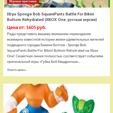
Игровые приставки
Игра Sponge Bob SquarePants Battle For Bikini
Bottom Rehydrated (XBOX One, русская версия)
Цена от: 1605 руб.
Рады представить вашему вниманию переиздание
всемирно известной истории жизни удивительных жителей
подводного городка Бикини Боттом - Sponge Bob
SquarePants Battle For Bikini Bottom Rehydrated на Xbox
One! Сюжетная линия полностью соответствует событиям
оригинальной игры «Губка Боб Квадратные...
Прочитать
Узнать цены...
больше
о
Игра
Sponge
Bob
SquarePants
Battle
For
Bikini