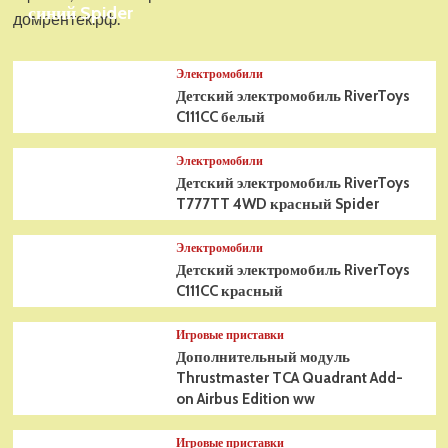
синий Spider
домрентек.рф.
Электромобили
Детский электромобиль RiverToys
C111CC белый
Электромобили
Детский электромобиль RiverToys
T777TT 4WD красный Spider
Электромобили
Детский электромобиль RiverToys
C111CC красный
Игровые приставки
Дополнительный модуль
Thrustmaster TCA Quadrant Add-
on Airbus Edition ww
Игровые приставки