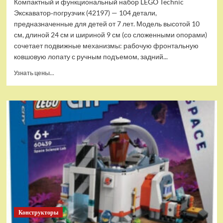
Компактный и функциональный набор LEGO Technic
Экскаватор‑погрузчик (42197) — 104 детали,
предназначенные для детей от 7 лет. Модель высотой 10
см, длиной 24 см и шириной 9 см (со сложенными опорами)
сочетает подвижные механизмы: рабочую фронтальную
ковшовую лопату с ручным подъемом, задний...
Прочитать
Узнать цены...
больше
о
(EU)
Конструктор
LEGO
Technic
Экскаватор-
погрузчик
(42197)
Конструкторы