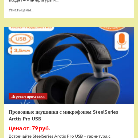
Прочитать
Узнать цены...
больше
о
(EU)
Конструктор
LEGO
Star
Wars
Истребитель
и
гибрид
X-
Wing
(75393)
Игровые приставки
Проводные наушники с микрофоном SteelSeries
Arctis Pro USB
Цена от: 79 руб.
Встречайте SteelSeries Arctis Pro USB – гарнитура с