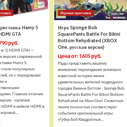
иставки
Игровые приставки
приставка Hamy 5
Игра Sponge Bob
 HDMI GTA
SquarePants Battle For Bikini
Bottom Rehydrated (XBOX
790 руб.
One, русская версия)
-в-1) HDMI GTAI —
Цена от: 1605 руб.
я версия современной
ставки Hamy 5,
Рады представить вашему
в стиле популярных
вниманию переиздание всемирно
олей, но с передовыми
известной истории жизни
ми и
удивительных жителей подводного
ственными
городка Бикини Боттом - Sponge Bob
щими. Главное отличие
SquarePants Battle For Bikini Bottom
версии - наличие
Rehydrated на Xbox One! Сюжетная
 HDMI и кабеля HDMI в
линия полностью соответствует
игровой...
событиям оригинальной игры
«Губка Боб Квадратные...
Прочитать
.
больше