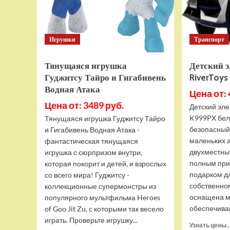
Игрушки
Транспорт
Тянущаяся игрушка
Детский 
Гуджитсу Тайро и Гигабивень
RiverToy
Водная Атака
Цена от: 
Цена от: 3489 руб.
Детский эле
K999PX бел
Тянущаяся игрушка Гуджитсу Тайро
безопасный
и Гигабивень Водная Атака -
маленьких 
фантастическая тянущаяся
двухместны
игрушка с сюрпризом внутри,
полным при
которая покорит и детей, и взрослых
подарком д
со всего мира! Гуджитсу -
собственно
коллекционные супермонстры из
оснащена м
популярного мультфильма Heroes
обеспечива
of Goo Jit Zu, с которыми так весело
играть. Проверьте игрушку...
Узнать цены..