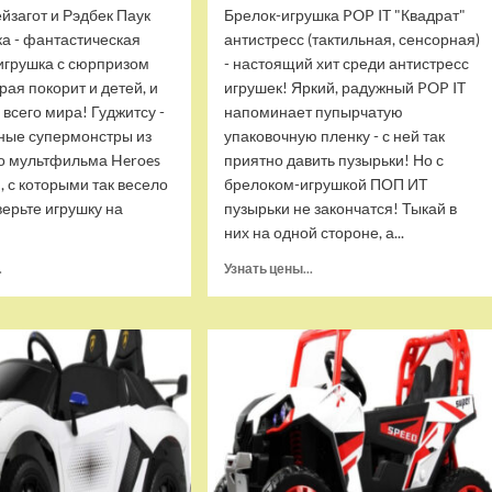
йзагот и Рэдбек Паук
Брелок-игрушка POP IT "Квадрат"
ка - фантастическая
антистресс (тактильная, сенсорная)
игрушка с сюрпризом
- настоящий хит среди антистресс
орая покорит и детей, и
игрушек! Яркий, радужный POP IT
 всего мира! Гуджитсу -
напоминает пупырчатую
ные супермонстры из
упаковочную пленку - с ней так
о мультфильма Heroes
приятно давить пузырьки! Но с
u, с которыми так весело
брелоком-игрушкой ПОП ИТ
верьте игрушку на
пузырьки не закончатся! Тыкай в
них на одной стороне, а...
Прочитать
Прочитать
.
Узнать цены...
больше
больше
о
о
Тянущаяся
Брелок-
игрушка
игрушка
Гуджитсу
POP
Блейзагот
IT
и
Квадрат
Рэдбек
антистресс
Паук
(тактильная,
Водная
сенсорная)