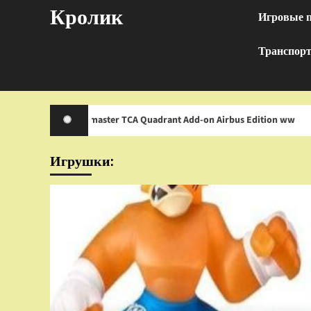
Перейти
Кролик
Игровые 
к
содержимому
Транспор
rustmaster TCA Quadrant Add-on Airbus Edition ww
Иг
Игрушки: