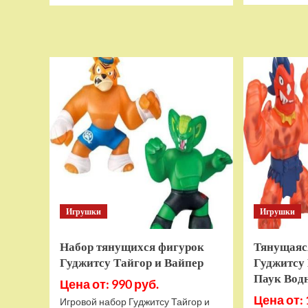
о
Дополнительный
модуль
Thrustmaster
TCA
Quadrant
Add-
on
Airbus
Edition
ww
Игрушки
Игрушки
Набор тянущихся фигурок
Тянущаяс
Гуджитсу Тайгор и Вайпер
Гуджитсу 
Паук Вод
Цена от: 990 руб.
Цена от: 
Игровой набор Гуджитсу Тайгор и