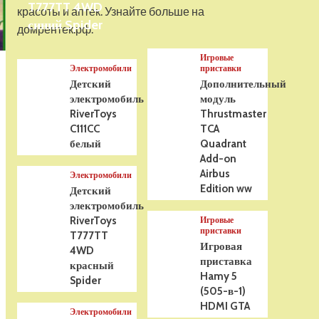
T777TT 4WD
На радиоуправлении
красоты и аптек. Узнайте больше на
Р/У танк Taigen 1/16
синий Spider
домрентек.рф.
Panzerkampfwagen III
(Германия) HC (для ИК
Игровые
танкового боя) V3 2.4G
5
Электромобили
приставки
RTR, TG3848-1HC-IR3.0
Детский
Дополнительный
электромобиль
модуль
RiverToys
Thrustmaster
C111CC
TCA
белый
Quadrant
Add-on
Airbus
Электромобили
Edition ww
Детский
электромобиль
RiverToys
Игровые
приставки
T777TT
Игровая
4WD
приставка
красный
Hamy 5
Spider
(505-в-1)
HDMI GTA
Электромобили