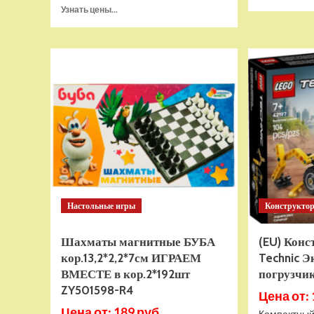
Прочитать
Узнать цены...
больше
о
Тянущаяся
игрушка
Гуджитсу
Тайро
и
Гигабивень
Водная
Атака
Настольные игры
Конструкто
Шахматы магнитные БУБА
(EU) Кон
кор.13,2*2,2*7см ИГРАЕМ
Technic Э
ВМЕСТЕ в кор.2*192шт
погрузчик
ZY501598-R4
Цена от: 
Цена от: 189 руб.
Компактный