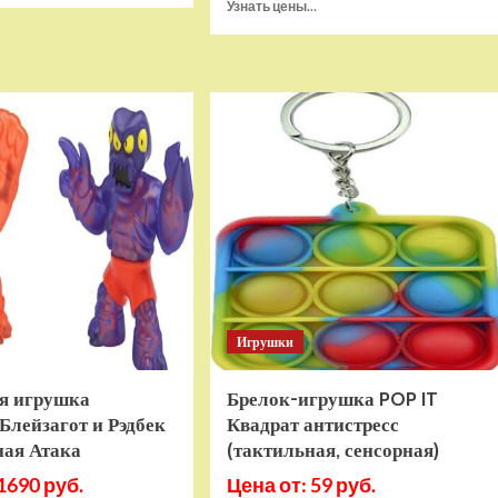
Прочитать
Узнать цены...
о
больше
Игровая
о
приставка
Игра
Hamy
Sponge
5
Bob
(505-
SquarePants
в-1)
Battle
HDMI
For
GTA
Bikini
Bottom
Rehydrated
(XBOX
One,
русская
версия)
Игрушки
я игрушка
Брелок-игрушка POP IT
Блейзагот и Рэдбек
Квадрат антистресс
ная Атака
(тактильная, сенсорная)
1690 руб.
Цена от: 59 руб.