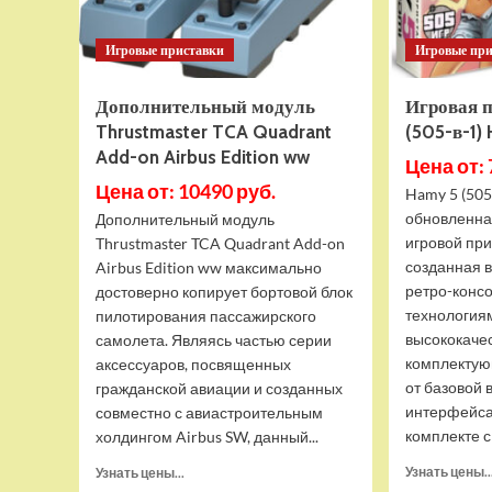
Игровые приставки
Игровые пр
Дополнительный модуль
Игровая 
Thrustmaster TCA Quadrant
(505-в-1)
Add-on Airbus Edition ww
Цена от: 
Цена от: 10490 руб.
Hamy 5 (505
обновленна
Дополнительный модуль
игровой при
Thrustmaster TCA Quadrant Add-on
созданная 
Airbus Edition ww максимально
ретро-конс
достоверно копирует бортовой блок
технология
пилотирования пассажирского
высококаче
самолета. Являясь частью серии
комплектую
аксессуаров, посвященных
от базовой 
гражданской авиации и созданных
интерфейса
совместно с авиастроительным
комплекте с 
холдингом Airbus SW, данный...
Прочитать
Узнать цены..
Узнать цены...
больше