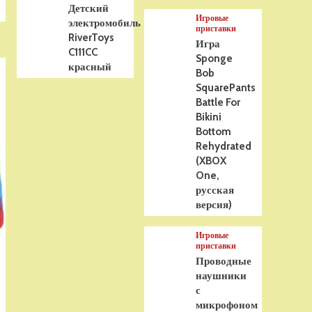
Детский
Игровые
электромобиль
приставки
RiverToys
Игра
C111CC
Sponge
красный
Bob
SquarePants
Battle For
Bikini
Bottom
Rehydrated
(XBOX
One,
русская
версия)
Игровые
приставки
Проводные
наушники
с
микрофоном