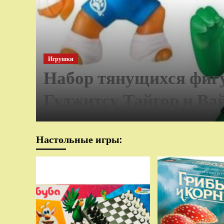
Игрушки
Набор тянущихся фиг
Гуджитсу Тайгор и Ва
Настольные игры: