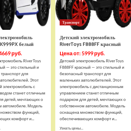
Атака
Транспорт
электромобиль
Детский электромобиль
s K999PX белый
RiverToys F888FF красный
4669 руб.
Цена от: 5999 руб.
ктромобиль RiverToys
Детский электромобиль RiverToys
ый — это стильный и
F888FF красный — это стильный и
 транспорт для
безопасный транспорт для
автолюбителей. Этот
маленьких автолюбителей. Этот
й электромобиль с
электромобиль с дистанционным
водом станет отличным
управлением станет отличным
ля детей, мечтающих о
подарком для детей, мечтающих о
м автомобиле. Модель
собственном автомобиле. Модель
ножеством функций,
оснащена множеством функций,
ющих комфорт и...
обеспечивающих комфорт и...
Прочитать
Прочитать
.
Узнать цены...