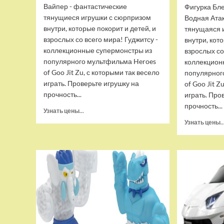
Вайпер - фантастические
Фигурка Бле
тянущиеся игрушки с сюрпризом
Водная Ата
внутри, которые покорит и детей, и
тянущаяся 
взрослых со всего мира! Гуджитсу -
внутри, кот
коллекционные супермонстры из
взрослых со
популярного мультфильма Heroes
коллекцион
of Goo Jit Zu, с которыми так весело
популярног
играть. Проверьте игрушку на
of Goo Jit Z
прочность...
играть. Про
прочность...
Прочитать
Узнать цены...
больше
Узнать цены..
о
Набор
тянущихся
фигурок
Гуджитсу
Тайгор
и
Вайпер