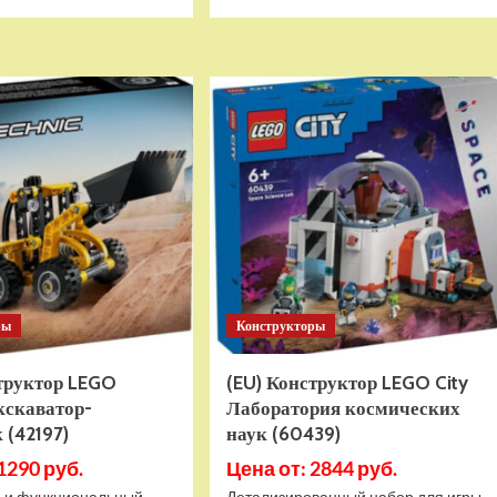
больше
больше
о
о
Детский
Детский
электромобиль
электромобиль
RiverToys
RiverToys
K999PX
F888FF
белый
красный
ры
Конструкторы
структор LEGO
(EU) Конструктор LEGO City
кскаватор-
Лаборатория космических
 (42197)
наук (60439)
1290 руб.
Цена от: 2844 руб.
 и функциональный
Детализированный набор для игры