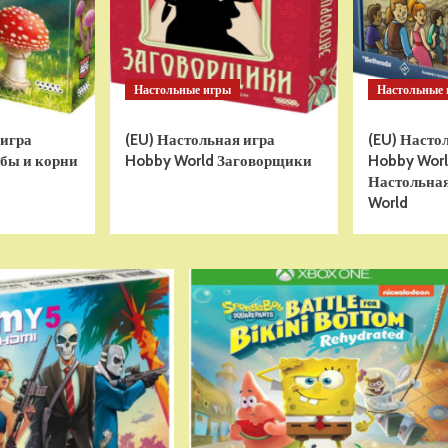
Настольные игры
Настольные
 игра
(EU) Настольная игра
(EU) Насто
бы и корни
Hobby World Заговорщики
Hobby World
Настольная
World