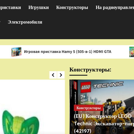
приставки
Игрушки
Конструкторы
На радиоуправле
т
Электромобили
ровая приставка Hamy 5 (505-в-1) HDMI GTA
Игра Spong
Конструкторы:
Конструкторы
(EU) Конструктор LEGO
Technic Экскаватор-пог
(42197)