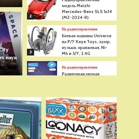
модель Meizhi
Mercedes-Benz SLS 1к14
2
(MZ-2024-R)
Игрушки
На радиоуправлении
грушка Гуджитсу
Бре
Боевая машина Universe
на Р/У Keye Toys, лазер,
Рэдбек Паук Водная
анти
пульки, оранжевая, Ni-
City
3
Mh и З/У, 2.4G
х наук
сенс
На радиоуправлении
Радиоуправляемая
модель снегоуборщик Hui
Na Toys 1к18 (HN1586)
4
На радиоуправлении
Р/У танк Taigen 1/16
Panzerkampfwagen III
(Германия) HC (для ИК
танкового боя) V3 2.4G
5
RTR, TG3848-1HC-IR3.0