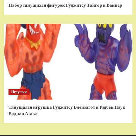
Набор тянущихся фигурок Гуджитсу Тайгор и Вайпер
Игрушки
Тянущаяся игрушка Гуджитсу Блейзагот и Рэдбек Паук
Водная Атака