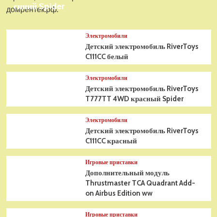
синий Spider
домрентек.рф.
Электромобили
Детский электромобиль RiverToys
C111CC белый
Электромобили
Детский электромобиль RiverToys
T777TT 4WD красный Spider
Электромобили
Детский электромобиль RiverToys
C111CC красный
Игровые приставки
Дополнительный модуль
Thrustmaster TCA Quadrant Add-
on Airbus Edition ww
Игровые приставки