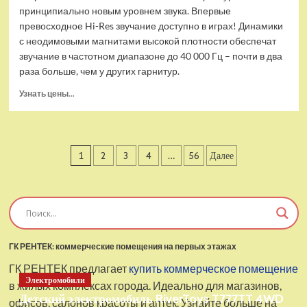
принципиально новым уровнем звука. Впервые
превосходное Hi-Res звучание доступно в играх! Динамики
с неодимовыми магнитами высокой плотности обеспечат
звучание в частотном диапазоне до 40 000 Гц – почти в два
раза больше, чем у других гарнитур.
Прочитать
Узнать цены...
больше
о
Проводные
наушники
Пагинация
1
2
3
4
…
56
Далее
с
микрофоном
записей
SteelSeries
Arctis
Pro
USB
ГК РЕНТЕК: коммерческие помещения на первых этажах
ГК РЕНТЕК предлагает
купить коммерческое помещение
Электромобили
в жилых комплексах города. Идеально для магазинов,
Детский электромобиль RiverToys T777TT 4WD
офисов, салонов красоты и аптек. Узнайте больше на