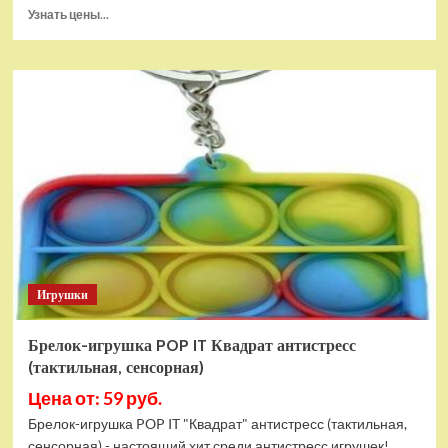
Прочитать
Узнать цены...
больше
о
Тянущаяся
игрушка
Гуджитсу
Блейзагот
и
Рэдбек
Паук
Водная
Атака
Игрушки
Брелок-игрушка POP IT Квадрат антистресс
(тактильная, сенсорная)
Цена от: 59 руб.
Брелок-игрушка POP IT "Квадрат" антистресс (тактильная,
сенсорная) - настоящий хит среди антистресс игрушек!