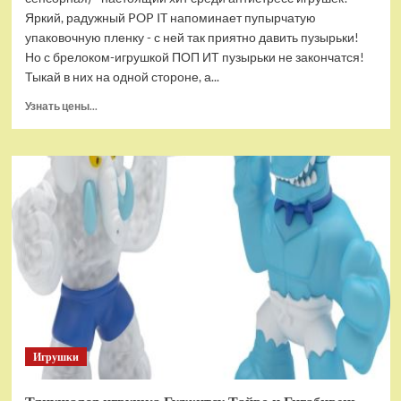
Яркий, радужный POP IT напоминает пупырчатую
упаковочную пленку - с ней так приятно давить пузырьки!
Но с брелоком-игрушкой ПОП ИТ пузырьки не закончатся!
Тыкай в них на одной стороне, а...
Прочитать
Узнать цены...
больше
о
Брелок-
игрушка
POP
IT
Квадрат
антистресс
(тактильная,
сенсорная)
Игрушки