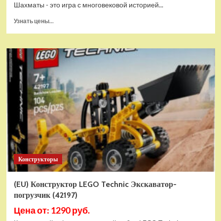
Шахматы - это игра с многовековой историей...
Прочитать
Узнать цены...
больше
о
Шахматы
магнитные
БУБА
кор.13,2*2,2*7см
ИГРАЕМ
ВМЕСТЕ
в
кор.2*192шт
ZY501598-
R4
Конструкторы
(EU) Конструктор LEGO Technic Экскаватор-
погрузчик (42197)
Цена от: 1290 руб.