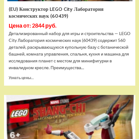
(EU) Конструктор LEGO City Лаборатория
космических наук (60439)
Цена от: 2844 руб.
Детализированный набор для игры и строительства — LEGO
City Лаборатория космических наук (60439) содержит 560
деталей, раскрывающуюся купольную базу с ботанической
башней, комната управления, спальня, кухня и машина для
исследования планет с местом для минифигурки в
инвалидном кресле. Преимущества...
Прочитать
Узнать цены...
больше
о
(EU)
Конструктор
LEGO
City
Лаборатория
космических
наук
(60439)