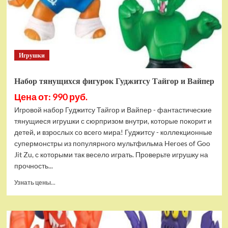
Bottom
Rehydrated
(XBOX
One,
русская
Игрушки
версия)
Набор тянущихся фигурок Гуджитсу Тайгор и Вайпер
Цена от: 990 руб.
Игровой набор Гуджитсу Тайгор и Вайпер - фантастические
тянущиеся игрушки с сюрпризом внутри, которые покорит и
детей, и взрослых со всего мира! Гуджитсу - коллекционные
супермонстры из популярного мультфильма Heroes of Goo
Jit Zu, с которыми так весело играть. Проверьте игрушку на
прочность...
Прочитать
Узнать цены...
больше
о
Набор
тянущихся