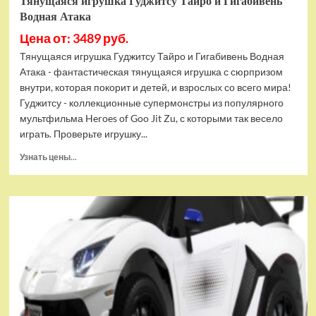
Тянущаяся игрушка Гуджитсу Тайро и Гигабивень
Водная Атака
Цена от: 3489 руб.
Тянущаяся игрушка Гуджитсу Тайро и Гигабивень Водная
Атака - фантастическая тянущаяся игрушка с сюрпризом
внутри, которая покорит и детей, и взрослых со всего мира!
Гуджитсу - коллекционные супермонстры из популярного
мультфильма Heroes of Goo Jit Zu, с которыми так весело
играть. Проверьте игрушку...
Прочитать
Узнать цены...
больше
о
Тянущаяся
игрушка
Гуджитсу
Тайро
и
Гигабивень
Водная
Атака