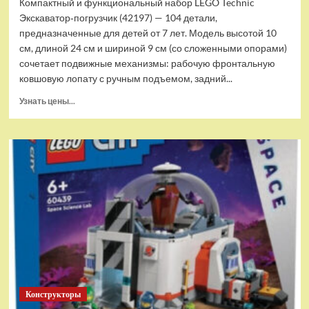
Компактный и функциональный набор LEGO Technic
Экскаватор‑погрузчик (42197) — 104 детали,
предназначенные для детей от 7 лет. Модель высотой 10
см, длиной 24 см и шириной 9 см (со сложенными опорами)
сочетает подвижные механизмы: рабочую фронтальную
ковшовую лопату с ручным подъемом, задний...
Прочитать
Узнать цены...
больше
о
(EU)
Конструктор
LEGO
Technic
Экскаватор-
погрузчик
(42197)
Конструкторы