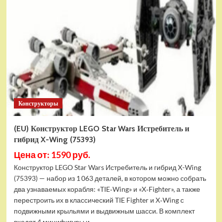
Конструктор
LEGO
Marvel
Шанг-
Чи
и
Великий
Защитник
(30454)
Конструкторы
(EU) Конструктор LEGO Star Wars Истребитель и
гибрид X-Wing (75393)
Цена от: 1590 руб.
Конструктор LEGO Star Wars Истребитель и гибрид X-Wing
(75393) — набор из 1 063 деталей, в котором можно собрать
два узнаваемых корабля: «TIE‑Wing» и «X‑Fighter», а также
перестроить их в классический TIE Fighter и X‑Wing с
подвижными крыльями и выдвижным шасси. В комплект
входят 4 минифигуры и...