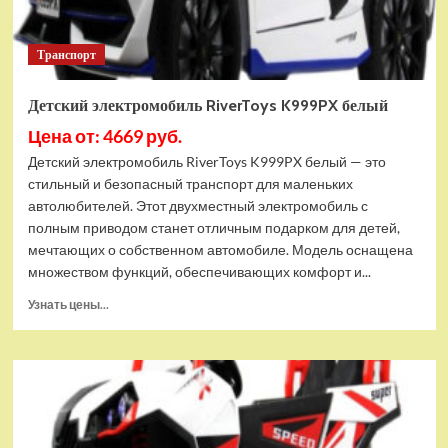
Транспорт
Детский электромобиль RiverToys K999PX белый
Цена от: 4669 руб.
Детский электромобиль RiverToys K999PX белый — это
стильный и безопасный транспорт для маленьких
автолюбителей. Этот двухместный электромобиль с
полным приводом станет отличным подарком для детей,
мечтающих о собственном автомобиле. Модель оснащена
множеством функций, обеспечивающих комфорт и...
Прочитать
Узнать цены...
больше
о
Детский
электромобиль
RiverToys
K999PX
белый