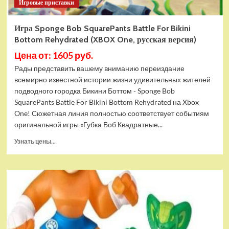
Игровые приставки
Игра Sponge Bob SquarePants Battle For Bikini
Bottom Rehydrated (XBOX One, русская версия)
Цена от: 1605 руб.
Рады представить вашему вниманию переиздание
всемирно известной истории жизни удивительных жителей
подводного городка Бикини Боттом - Sponge Bob
SquarePants Battle For Bikini Bottom Rehydrated на Xbox
One! Сюжетная линия полностью соответствует событиям
оригинальной игры «Губка Боб Квадратные...
Прочитать
Узнать цены...
больше
о
Игра
Sponge
Bob
SquarePants
Battle
For
Bikini