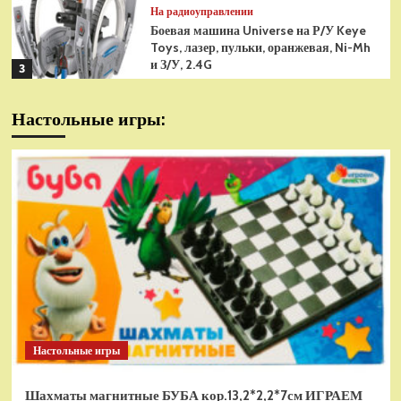
На радиоуправлении
Боевая машина Universe на Р/У Keye
Toys, лазер, пульки, оранжевая, Ni-Mh
и З/У, 2.4G
3
На радиоуправлении
Настольные игры:
Радиоуправляемая модель
снегоуборщик Hui Na Toys 1к18
(HN1586)
4
На радиоуправлении
Р/У танк Taigen 1/16
Panzerkampfwagen III (Германия) HC
(для ИК танкового боя) V3 2.4G RTR,
5
TG3848-1HC-IR3.0
На радиоуправлении
Радиоуправляемый танк Torro
Sturmtiger Panzer 1к16
Настольные игры
(TR1111700300)
1
Шахматы магнитные БУБА кор.13,2*2,2*7см ИГРАЕМ