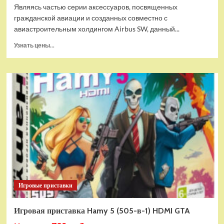
Являясь частью серии аксессуаров, посвященных
гражданской авиации и созданных совместно с
авиастроительным холдингом Airbus SW, данный...
Прочитать
Узнать цены...
больше
о
Дополнительный
модуль
Thrustmaster
TCA
Quadrant
Add-
on
Airbus
Edition
ww
Игровые приставки
Игровая приставка Hamy 5 (505-в-1) HDMI GTA