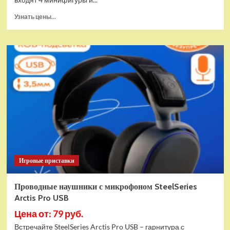
Прочитать
Узнать цены...
больше
о
(EU)
Конструктор
LEGO
Star
Wars
Истребитель
и
гибрид
X-
Wing
(75393)
Игровые приставки
Проводные наушники с микрофоном SteelSeries
Arctis Pro USB
Цена от: 79 руб.
Встречайте SteelSeries Arctis Pro USB – гарнитура с