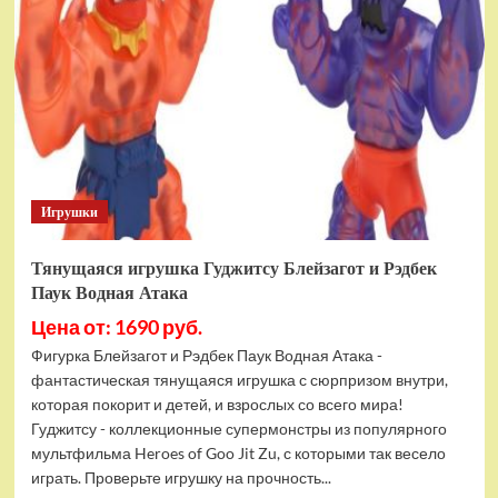
фигурок
Гуджитсу
Тайгор
и
Вайпер
Игрушки
Тянущаяся игрушка Гуджитсу Блейзагот и Рэдбек
Паук Водная Атака
Цена от: 1690 руб.
Фигурка Блейзагот и Рэдбек Паук Водная Атака -
фантастическая тянущаяся игрушка с сюрпризом внутри,
которая покорит и детей, и взрослых со всего мира!
Гуджитсу - коллекционные супермонстры из популярного
мультфильма Heroes of Goo Jit Zu, с которыми так весело
играть. Проверьте игрушку на прочность...