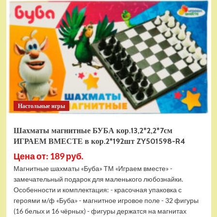
электромобиль
RiverToys
F888FF
красный
Настольные игры
Шахматы магнитные БУБА кор.13,2*2,2*7см
ИГРАЕМ ВМЕСТЕ в кор.2*192шт ZY501598-R4
Цена от: 189 руб.
Магнитные шахматы «Буба» ТМ «Играем вместе» -
замечательный подарок для маленького любознайки.
Особенности и комплектация: - красочная упаковка с
героями м/ф «Буба» - магнитное игровое поле - 32 фигуры
(16 белых и 16 чёрных) - фигуры держатся на магнитах