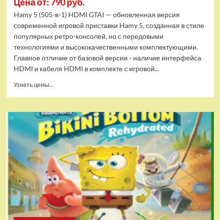
Цена от: 790 руб.
Hamy 5 (505-в-1) HDMI GTAI — обновленная версия
современной игровой приставки Hamy 5, созданная в стиле
популярных ретро-консолей, но с передовыми
технологиями и высококачественными комплектующими.
Главное отличие от базовой версии - наличие интерфейса
HDMI и кабеля HDMI в комплекте с игровой...
Прочитать
Узнать цены...
больше
о
Игровая
приставка
Hamy
5
(505-
в-1)
HDMI
GTA