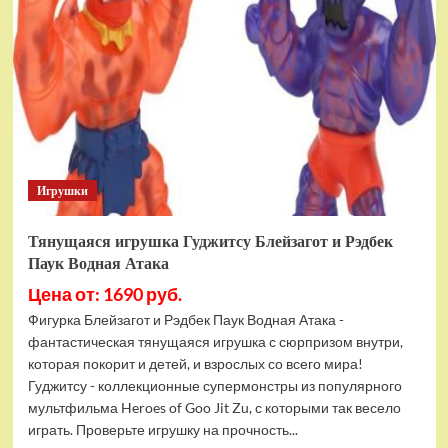
фигурок
Гуджитсу
Тайгор
и
Вайпер
Игрушки
Тянущаяся игрушка Гуджитсу Блейзагот и Рэдбек
Паук Водная Атака
Цена от: 1690 руб.
Фигурка Блейзагот и Рэдбек Паук Водная Атака -
фантастическая тянущаяся игрушка с сюрпризом внутри,
которая покорит и детей, и взрослых со всего мира!
Гуджитсу - коллекционные супермонстры из популярного
мультфильма Heroes of Goo Jit Zu, с которыми так весело
играть. Проверьте игрушку на прочность...