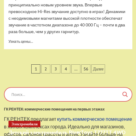
принципиально новым уровнем звука. Впервые
превосходное Hi-Res звучание доступно в играх! Динамики
с неодимовыми магнитами высокой плотности обеспечат
звучание в частотном диапазоне до 40 000 Гц – почти в два
раза больше, чем у других гарнитур.
Прочитать
Узнать цены...
больше
о
Проводные
наушники
Пагинация
1
2
3
4
…
56
Далее
с
микрофоном
записей
SteelSeries
Arctis
Pro
USB
ГК РЕНТЕК: коммерческие помещения на первых этажах
ГК РЕНТЕК предлагает
купить коммерческое помещение
Электромобили
в жилых комплексах города. Идеально для магазинов,
Детский электромобиль RiverToys T777TT 4WD
офисов, салонов красоты и аптек. Узнайте больше на