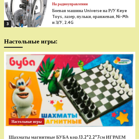
На радиоуправлении
Боевая машина Universe на Р/У Keye
Toys, лазер, пульки, оранжевая, Ni-Mh
и З/У, 2.4G
3
На радиоуправлении
Настольные игры:
Радиоуправляемая модель
снегоуборщик Hui Na Toys 1к18
(HN1586)
4
На радиоуправлении
Р/У танк Taigen 1/16
Panzerkampfwagen III (Германия) HC
(для ИК танкового боя) V3 2.4G RTR,
5
TG3848-1HC-IR3.0
На радиоуправлении
Радиоуправляемый танк Torro
Sturmtiger Panzer 1к16
Настольные игры
(TR1111700300)
1
Шахматы магнитные БУБА кор.13,2*2,2*7см ИГРАЕМ