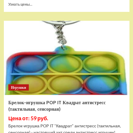
Прочитать
Узнать цены...
больше
о
Тянущаяся
игрушка
Гуджитсу
Блейзагот
и
Рэдбек
Паук
Водная
Атака
Игрушки
Брелок-игрушка POP IT Квадрат антистресс
(тактильная, сенсорная)
Цена от: 59 руб.
Брелок-игрушка POP IT "Квадрат" антистресс (тактильная,
сенсорная) - настоящий хит среди антистресс игрушек!