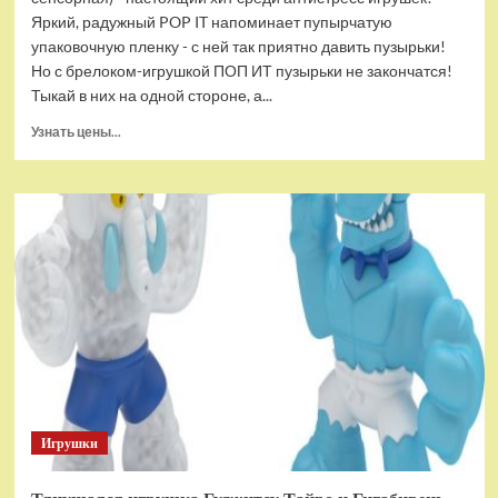
Яркий, радужный POP IT напоминает пупырчатую
упаковочную пленку - с ней так приятно давить пузырьки!
Но с брелоком-игрушкой ПОП ИТ пузырьки не закончатся!
Тыкай в них на одной стороне, а...
Прочитать
Узнать цены...
больше
о
Брелок-
игрушка
POP
IT
Квадрат
антистресс
(тактильная,
сенсорная)
Игрушки