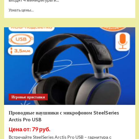
Прочитать
Узнать цены...
больше
о
(EU)
Конструктор
LEGO
Star
Wars
Истребитель
и
гибрид
X-
Wing
(75393)
Игровые приставки
Проводные наушники с микрофоном SteelSeries
Arctis Pro USB
Цена от: 79 руб.
Встречайте SteelSeries Arctis Pro USB – гарнитура с