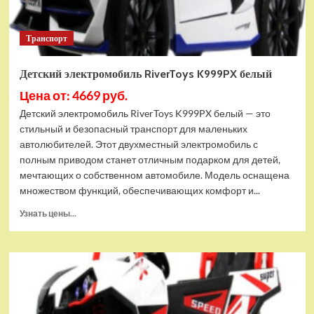
Транспорт
Детский электромобиль RiverToys K999PX белый
Цена от: 4669 руб.
Детский электромобиль RiverToys K999PX белый — это
стильный и безопасный транспорт для маленьких
автолюбителей. Этот двухместный электромобиль с
полным приводом станет отличным подарком для детей,
мечтающих о собственном автомобиле. Модель оснащена
множеством функций, обеспечивающих комфорт и...
Прочитать
Узнать цены...
больше
о
Детский
электромобиль
RiverToys
K999PX
белый