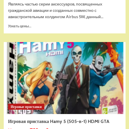
Являясь частью серии аксессуаров, посвященных
гражданской авиации и созданных совместно с
авиастроительным холдингом Airbus SW, данный...
Прочитать
Узнать цены...
больше
о
Дополнительный
модуль
Thrustmaster
TCA
Quadrant
Add-
on
Airbus
Edition
ww
Игровые приставки
Игровая приставка Hamy 5 (505-в-1) HDMI GTA