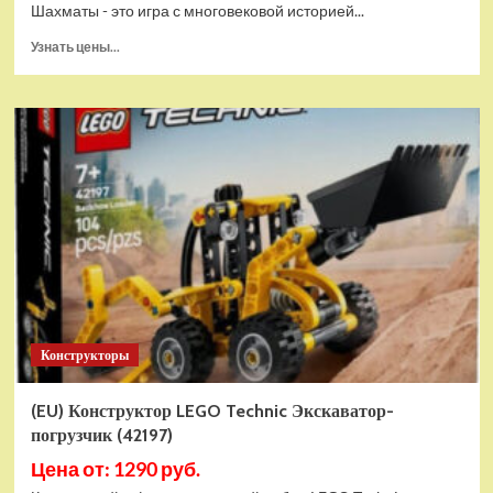
Шахматы - это игра с многовековой историей...
Прочитать
Узнать цены...
больше
о
Шахматы
магнитные
БУБА
кор.13,2*2,2*7см
ИГРАЕМ
ВМЕСТЕ
в
кор.2*192шт
ZY501598-
R4
Конструкторы
(EU) Конструктор LEGO Technic Экскаватор-
погрузчик (42197)
Цена от: 1290 руб.