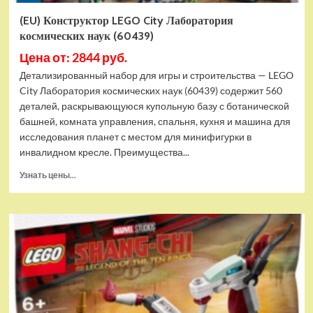
(EU) Конструктор LEGO City Лаборатория
космических наук (60439)
Цена от: 2844 руб.
Детализированный набор для игры и строительства — LEGO
City Лаборатория космических наук (60439) содержит 560
деталей, раскрывающуюся купольную базу с ботанической
башней, комната управления, спальня, кухня и машина для
исследования планет с местом для минифигурки в
инвалидном кресле. Преимущества...
Прочитать
Узнать цены...
больше
о
(EU)
Конструктор
LEGO
City
Лаборатория
космических
наук
(60439)