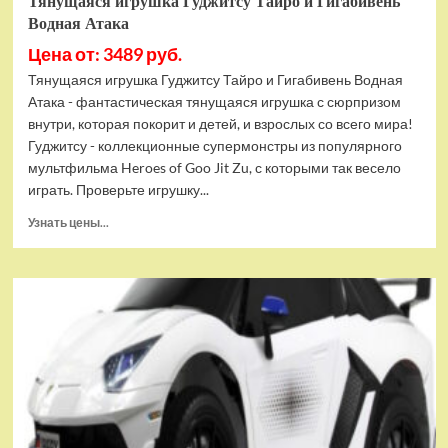
Тянущаяся игрушка Гуджитсу Тайро и Гигабивень
Водная Атака
Цена от: 3489 руб.
Тянущаяся игрушка Гуджитсу Тайро и Гигабивень Водная
Атака - фантастическая тянущаяся игрушка с сюрпризом
внутри, которая покорит и детей, и взрослых со всего мира!
Гуджитсу - коллекционные супермонстры из популярного
мультфильма Heroes of Goo Jit Zu, с которыми так весело
играть. Проверьте игрушку...
Прочитать
Узнать цены...
больше
о
Тянущаяся
игрушка
Гуджитсу
Тайро
и
Гигабивень
Водная
Атака