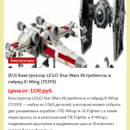
Конструктор
LEGO
Marvel
Шанг-
Чи
и
Великий
Защитник
(30454)
Конструкторы
(EU) Конструктор LEGO Star Wars Истребитель и
гибрид X-Wing (75393)
Цена от: 1590 руб.
Конструктор LEGO Star Wars Истребитель и гибрид X-Wing
(75393) — набор из 1 063 деталей, в котором можно собрать
два узнаваемых корабля: «TIE‑Wing» и «X‑Fighter», а также
перестроить их в классический TIE Fighter и X‑Wing с
подвижными крыльями и выдвижным шасси. В комплект
входят 4 минифигуры и...