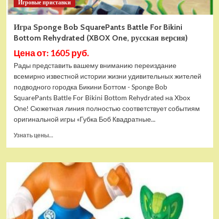
Игровые приставки
Игра Sponge Bob SquarePants Battle For Bikini
Bottom Rehydrated (XBOX One, русская версия)
Цена от: 1605 руб.
Рады представить вашему вниманию переиздание
всемирно известной истории жизни удивительных жителей
подводного городка Бикини Боттом - Sponge Bob
SquarePants Battle For Bikini Bottom Rehydrated на Xbox
One! Сюжетная линия полностью соответствует событиям
оригинальной игры «Губка Боб Квадратные...
Прочитать
Узнать цены...
больше
о
Игра
Sponge
Bob
SquarePants
Battle
For
Bikini