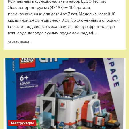
Компактный и функциональный набор LEGO Technic
Экскаватор‑погрузчик (42197) — 104 детали,
предназначенные для детей от 7 лет. Модель высотой 10
см, длиной 24 см и шириной 9 см (со сложенными опорами)
сочетает подвижные механизмы: рабочую фронтальную
ковшовую лопату с ручным подъемом, задний...
Прочитать
Узнать цены...
больше
о
(EU)
Конструктор
LEGO
Technic
Экскаватор-
погрузчик
(42197)
Конструкторы