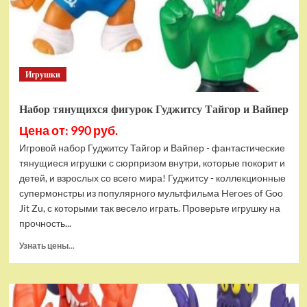
Bottom
Rehydrated
(XBOX
One,
русская
Игрушки
версия)
Набор тянущихся фигурок Гуджитсу Тайгор и Вайпер
Цена от: 990 руб.
Игровой набор Гуджитсу Тайгор и Вайпер - фантастические
тянущиеся игрушки с сюрпризом внутри, которые покорит и
детей, и взрослых со всего мира! Гуджитсу - коллекционные
супермонстры из популярного мультфильма Heroes of Goo
Jit Zu, с которыми так весело играть. Проверьте игрушку на
прочность...
Прочитать
Узнать цены...
больше
о
Набор
тянущихся