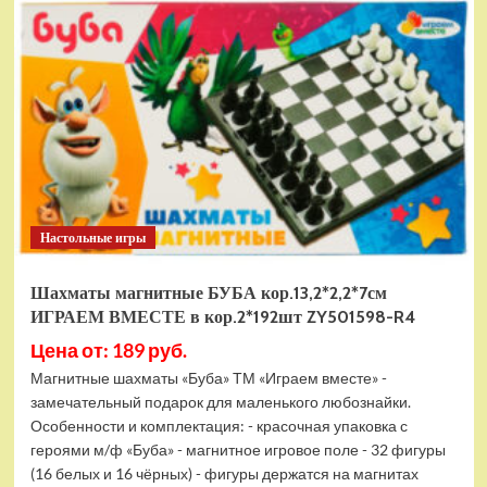
электромобиль
RiverToys
F888FF
красный
Настольные игры
Шахматы магнитные БУБА кор.13,2*2,2*7см
ИГРАЕМ ВМЕСТЕ в кор.2*192шт ZY501598-R4
Цена от: 189 руб.
Магнитные шахматы «Буба» ТМ «Играем вместе» -
замечательный подарок для маленького любознайки.
Особенности и комплектация: - красочная упаковка с
героями м/ф «Буба» - магнитное игровое поле - 32 фигуры
(16 белых и 16 чёрных) - фигуры держатся на магнитах