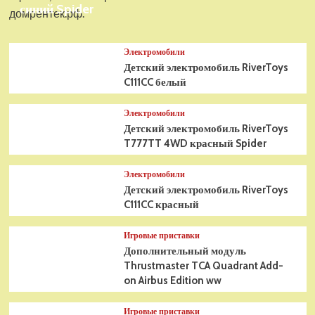
синий Spider
домрентек.рф.
Электромобили
Детский электромобиль RiverToys
C111CC белый
Электромобили
Детский электромобиль RiverToys
T777TT 4WD красный Spider
Электромобили
Детский электромобиль RiverToys
C111CC красный
Игровые приставки
Дополнительный модуль
Thrustmaster TCA Quadrant Add-
on Airbus Edition ww
Игровые приставки