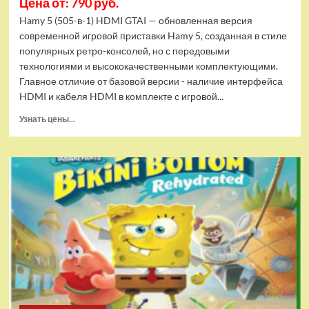
Цена от: 790 руб.
Hamy 5 (505-в-1) HDMI GTAI — обновленная версия
современной игровой приставки Hamy 5, созданная в стиле
популярных ретро-консолей, но с передовыми
технологиями и высококачественными комплектующими.
Главное отличие от базовой версии - наличие интерфейса
HDMI и кабеля HDMI в комплекте с игровой...
Прочитать
Узнать цены...
больше
о
Игровая
приставка
Hamy
5
(505-
в-1)
HDMI
GTA