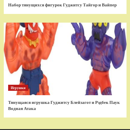
Набор тянущихся фигурок Гуджитсу Тайгор и Вайпер
Игрушки
Тянущаяся игрушка Гуджитсу Блейзагот и Рэдбек Паук
Водная Атака