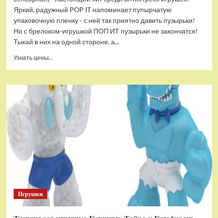
Яркий, радужный POP IT напоминает пупырчатую
упаковочную пленку - с ней так приятно давить пузырьки!
Но с брелоком-игрушкой ПОП ИТ пузырьки не закончатся!
Тыкай в них на одной стороне, а...
Прочитать
Узнать цены...
больше
о
Брелок-
игрушка
POP
IT
Квадрат
антистресс
(тактильная,
сенсорная)
Игрушки