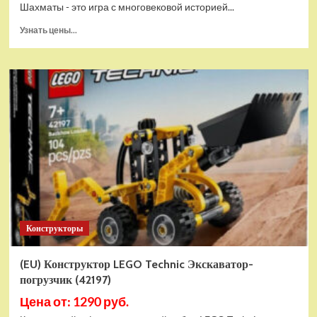
Шахматы - это игра с многовековой историей...
Прочитать
Узнать цены...
больше
о
Шахматы
магнитные
БУБА
кор.13,2*2,2*7см
ИГРАЕМ
ВМЕСТЕ
в
кор.2*192шт
ZY501598-
R4
Конструкторы
(EU) Конструктор LEGO Technic Экскаватор-
погрузчик (42197)
Цена от: 1290 руб.