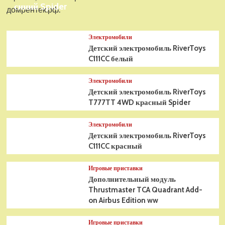
синий Spider
домрентек.рф.
Электромобили
Детский электромобиль RiverToys
C111CC белый
Электромобили
Детский электромобиль RiverToys
T777TT 4WD красный Spider
Электромобили
Детский электромобиль RiverToys
C111CC красный
Игровые приставки
Дополнительный модуль
Thrustmaster TCA Quadrant Add-
on Airbus Edition ww
Игровые приставки