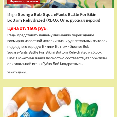
Игровые приставки
Игра Sponge Bob SquarePants Battle For Bikini
Bottom Rehydrated (XBOX One, русская версия)
Цена от: 1605 руб.
Рады представить вашему вниманию переиздание
всемирно известной истории жизни удивительных жителей
подводного городка Бикини Боттом - Sponge Bob
SquarePants Battle For Bikini Bottom Rehydrated на Xbox
One! Сюжетная линия полностью соответствует событиям
оригинальной игры «Губка Боб Квадратные...
Прочитать
Узнать цены...
больше
о
Игра
Sponge
Bob
SquarePants
Battle
For
Bikini