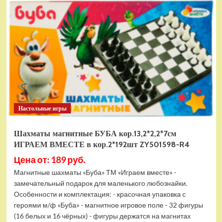
электромобиль
RiverToys
F888FF
красный
Настольные игры
Шахматы магнитные БУБА кор.13,2*2,2*7см
ИГРАЕМ ВМЕСТЕ в кор.2*192шт ZY501598-R4
Цена от: 189 руб.
Магнитные шахматы «Буба» ТМ «Играем вместе» -
замечательный подарок для маленького любознайки.
Особенности и комплектация: - красочная упаковка с
героями м/ф «Буба» - магнитное игровое поле - 32 фигуры
(16 белых и 16 чёрных) - фигуры держатся на магнитах