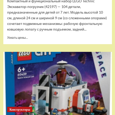
Компактный и функциональный набор LEGO Technic
Экскаватор‑погрузчик (42197) — 104 детали,
предназначенные для детей от 7 лет. Модель высотой 10
см, длиной 24 см и шириной 9 см (со сложенными опорами)
сочетает подвижные механизмы: рабочую фронтальную
ковшовую лопату с ручным подъемом, задний...
Прочитать
Узнать цены...
больше
о
(EU)
Конструктор
LEGO
Technic
Экскаватор-
погрузчик
(42197)
Конструкторы