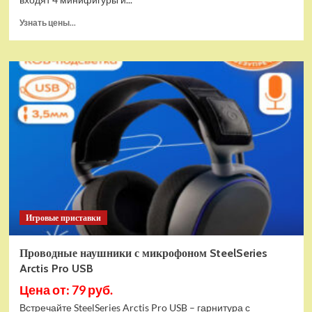
Прочитать
Узнать цены...
больше
о
(EU)
Конструктор
LEGO
Star
Wars
Истребитель
и
гибрид
X-
Wing
(75393)
Игровые приставки
Проводные наушники с микрофоном SteelSeries
Arctis Pro USB
Цена от: 79 руб.
Встречайте SteelSeries Arctis Pro USB – гарнитура с