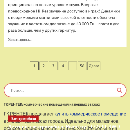
принципиально новым уровнем звука. Впервые
превосходное Hi-Res звучание доступно в играх! Динамики
с неодимовыми магнитами высокой плотности обеспечат
звучание в частотном диапазоне до 40 000 Гц – почти в два
раза больше, чем у других гарнитур.
Прочитать
Узнать цены...
больше
о
Проводные
наушники
Пагинация
1
2
3
4
…
56
Далее
с
микрофоном
записей
SteelSeries
Arctis
Pro
USB
ГК РЕНТЕК: коммерческие помещения на первых этажах
ГК РЕНТЕК предлагает
купить коммерческое помещение
Электромобили
в жилых комплексах города. Идеально для магазинов,
Детский электромобиль RiverToys T777TT 4WD
офисов, салонов красоты и аптек. Узнайте больше на