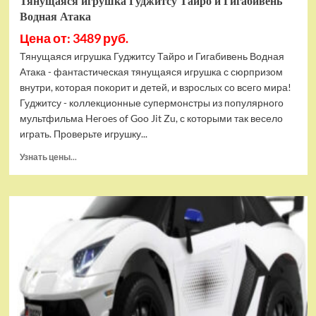
Тянущаяся игрушка Гуджитсу Тайро и Гигабивень
Водная Атака
Цена от: 3489 руб.
Тянущаяся игрушка Гуджитсу Тайро и Гигабивень Водная
Атака - фантастическая тянущаяся игрушка с сюрпризом
внутри, которая покорит и детей, и взрослых со всего мира!
Гуджитсу - коллекционные супермонстры из популярного
мультфильма Heroes of Goo Jit Zu, с которыми так весело
играть. Проверьте игрушку...
Прочитать
Узнать цены...
больше
о
Тянущаяся
игрушка
Гуджитсу
Тайро
и
Гигабивень
Водная
Атака