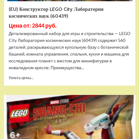
(EU) Конструктор LEGO City Лаборатория
космических наук (60439)
Цена от: 2844 руб.
Детализированный набор для игры и строительства — LEGO
City Лаборатория космических наук (60439) содержит 560
деталей, раскрывающуюся купольную базу с ботанической
башней, комната управления, спальня, кухня и машина для
исследования планет с местом для минифигурки в
инвалидном кресле. Преимущества...
Прочитать
Узнать цены...
больше
о
(EU)
Конструктор
LEGO
City
Лаборатория
космических
наук
(60439)