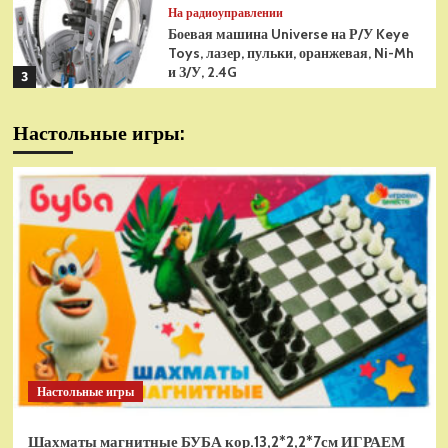
На радиоуправлении
Боевая машина Universe на Р/У Keye
Toys, лазер, пульки, оранжевая, Ni-Mh
и З/У, 2.4G
3
На радиоуправлении
Настольные игры:
Радиоуправляемая модель
снегоуборщик Hui Na Toys 1к18
(HN1586)
4
На радиоуправлении
Р/У танк Taigen 1/16
Panzerkampfwagen III (Германия) HC
(для ИК танкового боя) V3 2.4G RTR,
5
TG3848-1HC-IR3.0
На радиоуправлении
Радиоуправляемый танк Torro
Sturmtiger Panzer 1к16
Настольные игры
(TR1111700300)
1
Шахматы магнитные БУБА кор.13,2*2,2*7см ИГРАЕМ