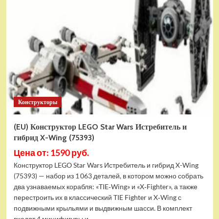
Конструктор
LEGO
Marvel
Шанг-
Чи
и
Великий
Защитник
(30454)
Конструкторы
(EU) Конструктор LEGO Star Wars Истребитель и
гибрид X-Wing (75393)
Цена от: 1590 руб.
Конструктор LEGO Star Wars Истребитель и гибрид X-Wing
(75393) — набор из 1 063 деталей, в котором можно собрать
два узнаваемых корабля: «TIE‑Wing» и «X‑Fighter», а также
перестроить их в классический TIE Fighter и X‑Wing с
подвижными крыльями и выдвижным шасси. В комплект
входят 4 минифигуры и...