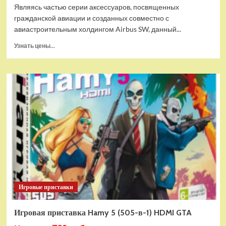
Являясь частью серии аксессуаров, посвященных
гражданской авиации и созданных совместно с
авиастроительным холдингом Airbus SW, данный...
Прочитать
Узнать цены...
больше
о
Дополнительный
модуль
Thrustmaster
TCA
Quadrant
Add-
on
Airbus
Edition
ww
Игровые приставки
Игровая приставка Hamy 5 (505-в-1) HDMI GTA