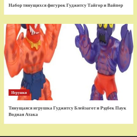
Набор тянущихся фигурок Гуджитсу Тайгор и Вайпер
Игрушки
Тянущаяся игрушка Гуджитсу Блейзагот и Рэдбек Паук
Водная Атака