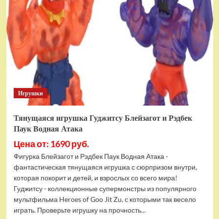
фигурок
Гуджитсу
Тайгор
и
Вайпер
Игрушки
Тянущаяся игрушка Гуджитсу Блейзагот и Рэдбек
Паук Водная Атака
Цена от: 1690 руб.
Фигурка Блейзагот и Рэдбек Паук Водная Атака -
фантастическая тянущаяся игрушка с сюрпризом внутри,
которая покорит и детей, и взрослых со всего мира!
Гуджитсу - коллекционные супермонстры из популярного
мультфильма Heroes of Goo Jit Zu, с которыми так весело
играть. Проверьте игрушку на прочность...