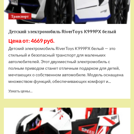
Транспорт
Детский электромобиль RiverToys K999PX белый
Цена от: 4669 руб.
Детский электромобиль RiverToys K999PX белый — это
стильный и безопасный транспорт для маленьких
автолюбителей. Этот двухместный электромобиль с
полным приводом станет отличным подарком для детей,
мечтающих о собственном автомобиле. Модель оснащена
множеством функций, обеспечивающих комфорт и...
Прочитать
Узнать цены...
больше
о
Детский
электромобиль
RiverToys
K999PX
белый