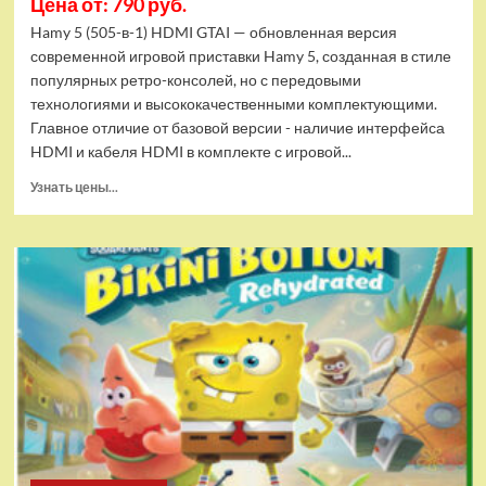
Цена от: 790 руб.
Hamy 5 (505-в-1) HDMI GTAI — обновленная версия
современной игровой приставки Hamy 5, созданная в стиле
популярных ретро-консолей, но с передовыми
технологиями и высококачественными комплектующими.
Главное отличие от базовой версии - наличие интерфейса
HDMI и кабеля HDMI в комплекте с игровой...
Прочитать
Узнать цены...
больше
о
Игровая
приставка
Hamy
5
(505-
в-1)
HDMI
GTA