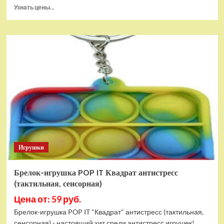
Прочитать
Узнать цены...
больше
о
Тянущаяся
игрушка
Гуджитсу
Блейзагот
и
Рэдбек
Паук
Водная
Атака
Игрушки
Брелок-игрушка POP IT Квадрат антистресс
(тактильная, сенсорная)
Цена от: 59 руб.
Брелок-игрушка POP IT "Квадрат" антистресс (тактильная,
сенсорная) - настоящий хит среди антистресс игрушек!