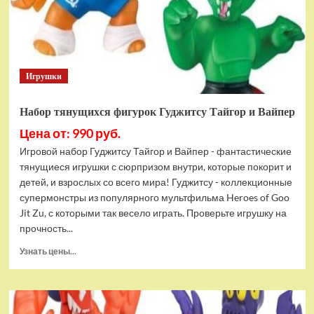
Bottom
Rehydrated
(XBOX
One,
русская
Игрушки
версия)
Набор тянущихся фигурок Гуджитсу Тайгор и Вайпер
Цена от: 990 руб.
Игровой набор Гуджитсу Тайгор и Вайпер - фантастические
тянущиеся игрушки с сюрпризом внутри, которые покорит и
детей, и взрослых со всего мира! Гуджитсу - коллекционные
супермонстры из популярного мультфильма Heroes of Goo
Jit Zu, с которыми так весело играть. Проверьте игрушку на
прочность...
Прочитать
Узнать цены...
больше
о
Набор
тянущихся