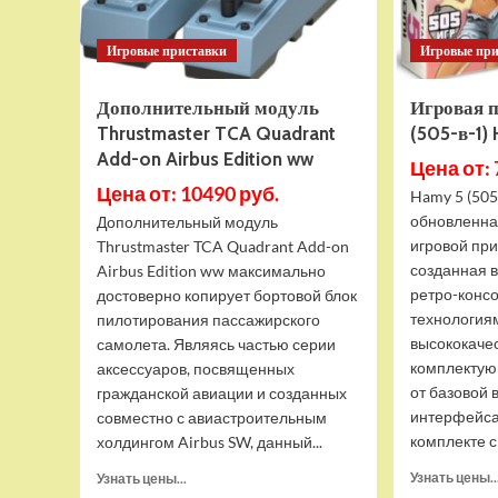
Игровые приставки
Игровые пр
Дополнительный модуль
Игровая 
Thrustmaster TCA Quadrant
(505-в-1)
Add-on Airbus Edition ww
Цена от: 
Цена от: 10490 руб.
Hamy 5 (505
обновленна
Дополнительный модуль
игровой при
Thrustmaster TCA Quadrant Add-on
созданная 
Airbus Edition ww максимально
ретро-конс
достоверно копирует бортовой блок
технология
пилотирования пассажирского
высококаче
самолета. Являясь частью серии
комплектую
аксессуаров, посвященных
от базовой 
гражданской авиации и созданных
интерфейса
совместно с авиастроительным
комплекте с 
холдингом Airbus SW, данный...
Прочитать
Узнать цены..
Узнать цены...
больше