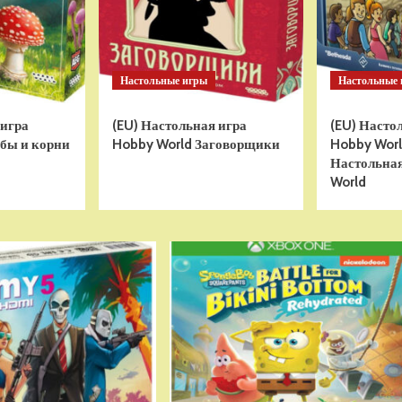
Настольные игры
Настольные
 игра
(EU) Настольная игра
(EU) Насто
бы и корни
Hobby World Заговорщики
Hobby World
Настольная
World