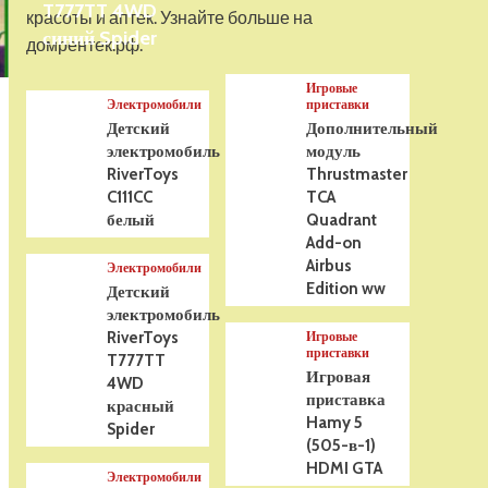
T777TT 4WD
На радиоуправлении
красоты и аптек. Узнайте больше на
Р/У танк Taigen 1/16
синий Spider
домрентек.рф.
Panzerkampfwagen III
(Германия) HC (для ИК
Игровые
танкового боя) V3 2.4G
5
Электромобили
приставки
RTR, TG3848-1HC-IR3.0
Детский
Дополнительный
электромобиль
модуль
RiverToys
Thrustmaster
C111CC
TCA
белый
Quadrant
Add-on
Airbus
Электромобили
Edition ww
Детский
электромобиль
RiverToys
Игровые
приставки
T777TT
Игровая
4WD
приставка
красный
Hamy 5
Spider
(505-в-1)
HDMI GTA
Электромобили