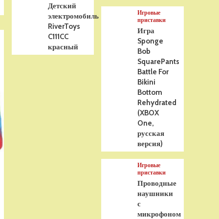
Детский
Игровые
электромобиль
приставки
RiverToys
Игра
C111CC
Sponge
красный
Bob
SquarePants
Battle For
Bikini
Bottom
Rehydrated
(XBOX
One,
русская
версия)
Игровые
приставки
Проводные
наушники
с
микрофоном