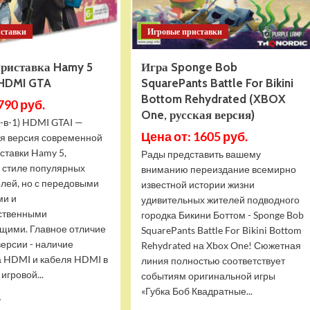
иставки
Игровые приставки
приставка Hamy 5
Игра Sponge Bob
 HDMI GTA
SquarePants Battle For Bikini
Bottom Rehydrated (XBOX
790 руб.
One, русская версия)
-в-1) HDMI GTAI —
Цена от: 1605 руб.
я версия современной
ставки Hamy 5,
Рады представить вашему
в стиле популярных
вниманию переиздание всемирно
олей, но с передовыми
известной истории жизни
ми и
удивительных жителей подводного
ственными
городка Бикини Боттом - Sponge Bob
щими. Главное отличие
SquarePants Battle For Bikini Bottom
версии - наличие
Rehydrated на Xbox One! Сюжетная
 HDMI и кабеля HDMI в
линия полностью соответствует
игровой...
событиям оригинальной игры
«Губка Боб Квадратные...
Прочитать
.
больше