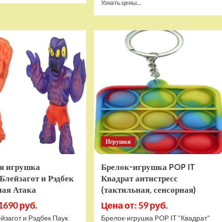
Прочитать
Узнать цены...
о
больше
Игровая
о
приставка
Игра
Hamy
Sponge
5
Bob
(505-
SquarePants
в-1)
Battle
HDMI
For
GTA
Bikini
Bottom
Rehydrated
(XBOX
One,
русская
Игрушки
версия)
я игрушка
Брелок-игрушка POP IT
Блейзагот и Рэдбек
Квадрат антистресс
ная Атака
(тактильная, сенсорная)
1690 руб.
Цена от: 59 руб.
йзагот и Рэдбек Паук
Брелок-игрушка POP IT "Квадрат"