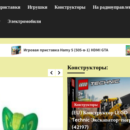
приставки
Игрушки
Конструкторы
На радиоуправле
т
Электромобили
гровая приставка Hamy 5 (505-в-1) HDMI GTA
Игра Spon
Конструкторы:
Конструкторы
(EU) Конструктор LEGO
Technic Экскаватор-пог
(42197)