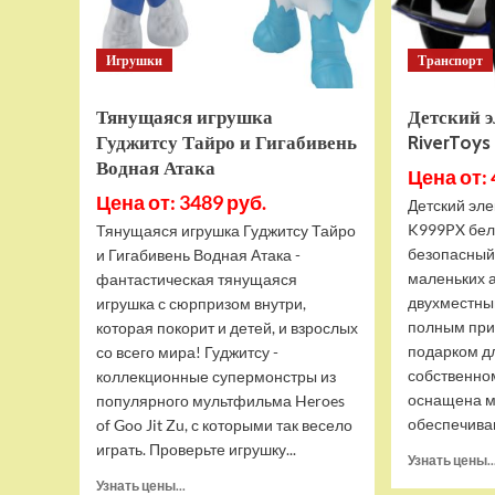
Игрушки
Транспорт
Тянущаяся игрушка
Детский 
Гуджитсу Тайро и Гигабивень
RiverToy
Водная Атака
Цена от: 
Цена от: 3489 руб.
Детский эле
K999PX бел
Тянущаяся игрушка Гуджитсу Тайро
безопасный
и Гигабивень Водная Атака -
маленьких 
фантастическая тянущаяся
двухместны
игрушка с сюрпризом внутри,
полным при
которая покорит и детей, и взрослых
подарком д
со всего мира! Гуджитсу -
собственно
коллекционные супермонстры из
оснащена м
популярного мультфильма Heroes
обеспечива
of Goo Jit Zu, с которыми так весело
играть. Проверьте игрушку...
Узнать цены..
Прочитать
Узнать цены...