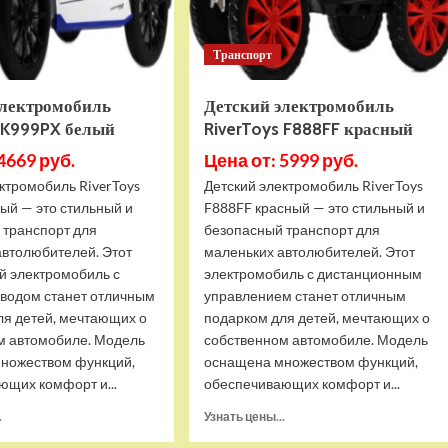
Транспорт
электромобиль
Детский электромобиль
s K999PX белый
RiverToys F888FF красный
4669 руб.
Цена от: 5999 руб.
ктромобиль RiverToys
Детский электромобиль RiverToys
ый — это стильный и
F888FF красный — это стильный и
 транспорт для
безопасный транспорт для
автолюбителей. Этот
маленьких автолюбителей. Этот
й электромобиль с
электромобиль с дистанционным
водом станет отличным
управлением станет отличным
ля детей, мечтающих о
подарком для детей, мечтающих о
м автомобиле. Модель
собственном автомобиле. Модель
ножеством функций,
оснащена множеством функций,
ющих комфорт и...
обеспечивающих комфорт и...
Прочитать
Прочитать
.
Узнать цены...
больше
больше