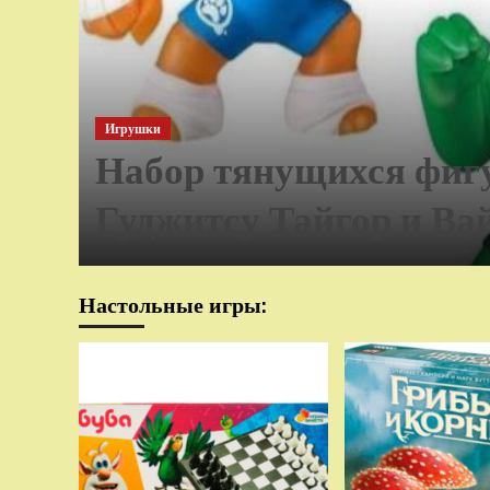
Игрушки
Набор тянущихся фиг
Гуджитсу Тайгор и Ва
Настольные игры: