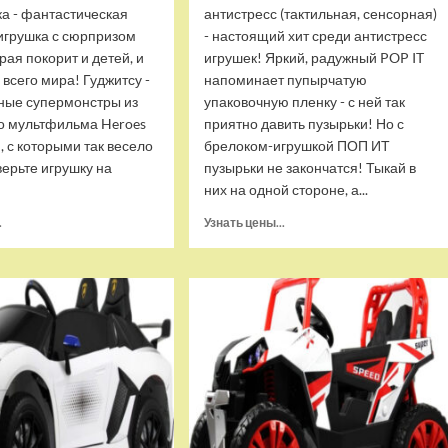
ка - фантастическая
антистресс (тактильная, сенсорная)
игрушка с сюрпризом
- настоящий хит среди антистресс
орая покорит и детей, и
игрушек! Яркий, радужный POP IT
 всего мира! Гуджитсу -
напоминает пупырчатую
ные супермонстры из
упаковочную пленку - с ней так
о мультфильма Heroes
приятно давить пузырьки! Но с
u, с которыми так весело
брелоком-игрушкой ПОП ИТ
верьте игрушку на
пузырьки не закончатся! Тыкай в
них на одной стороне, а...
Прочитать
Прочитать
.
Узнать цены...
больше
больше
о
о
Тянущаяся
Брелок-
игрушка
игрушка
Гуджитсу
POP
Блейзагот
IT
и
Квадрат
Рэдбек
антистресс
Паук
(тактильная,
Водная
сенсорная)
Атака