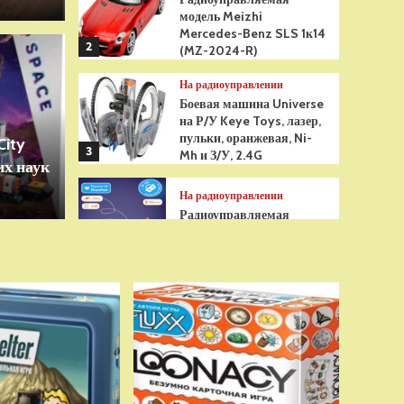
модель Meizhi
Mercedes-Benz SLS 1к14
2
(MZ-2024-R)
Игрушки
На радиоуправлении
грушка Гуджитсу
Бре
Боевая машина Universe
на Р/У Keye Toys, лазер,
Рэдбек Паук Водная
анти
пульки, оранжевая, Ni-
City
3
Mh и З/У, 2.4G
х наук
сенс
На радиоуправлении
Радиоуправляемая
модель снегоуборщик Hui
Na Toys 1к18 (HN1586)
4
На радиоуправлении
Р/У танк Taigen 1/16
Panzerkampfwagen III
(Германия) HC (для ИК
танкового боя) V3 2.4G
5
RTR, TG3848-1HC-IR3.0