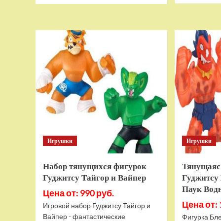
о
Дополнительный
модуль
Thrustmaster
TCA
Quadrant
Add-
on
Airbus
Edition
ww
Игрушки
Игрушки
Набор тянущихся фигурок
Тянущаяс
Гуджитсу Тайгор и Вайпер
Гуджитсу 
Паук Вод
Цена от: 990 руб.
Цена от: 
Игровой набор Гуджитсу Тайгор и
Вайпер - фантастические
Фигурка Бле