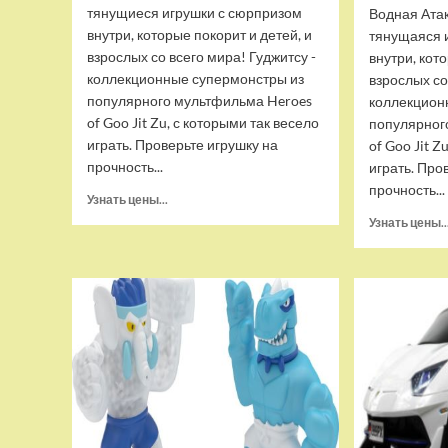
тянущиеся игрушки с сюрпризом
Водная Ата
внутри, которые покорит и детей, и
тянущаяся 
взрослых со всего мира! Гуджитсу -
внутри, кот
коллекционные супермонстры из
взрослых со
популярного мультфильма Heroes
коллекцион
of Goo Jit Zu, с которыми так весело
популярног
играть. Проверьте игрушку на
of Goo Jit Z
прочность...
играть. Про
прочность...
Прочитать
Узнать цены...
больше
Узнать цены..
о
Набор
тянущихся
фигурок
Гуджитсу
Тайгор
и
Вайпер