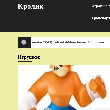
Перейти
Кролик
Игровые 
к
содержимому
Транспор
rustmaster TCA Quadrant Add-on Airbus Edition ww
И
Игрушки: