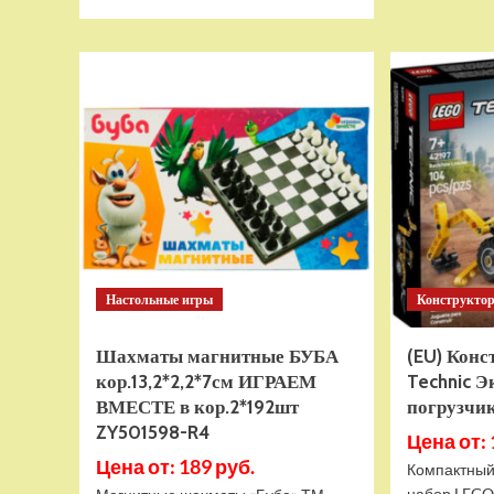
больше
о
Тянущаяся
игрушка
Гуджитсу
Тайро
и
Гигабивень
Водная
Атака
Настольные игры
Конструкто
Шахматы магнитные БУБА
(EU) Кон
кор.13,2*2,2*7см ИГРАЕМ
Technic Э
ВМЕСТЕ в кор.2*192шт
погрузчик
ZY501598-R4
Цена от: 
Цена от: 189 руб.
Компактный
набор LEGO