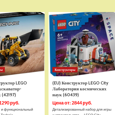
о
о
Детский
Детский
электромобиль
электромобиль
RiverToys
RiverToys
K999PX
F888FF
белый
красный
ры
Конструкторы
структор LEGO
(EU) Конструктор LEGO City
кскаватор-
Лаборатория космических
 (42197)
наук (60439)
1290 руб.
Цена от: 2844 руб.
 и функциональный
Детализированный набор для игры
 Technic
и строительства — LEGO City