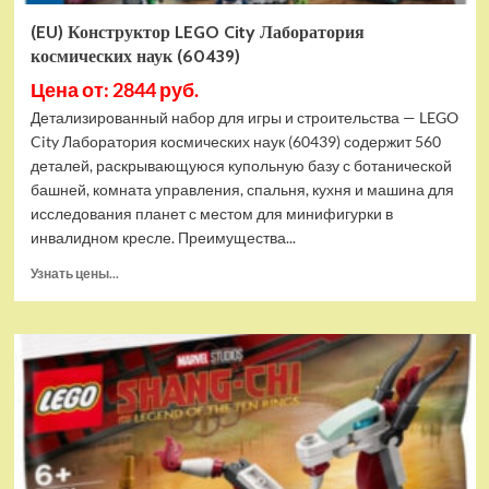
(EU) Конструктор LEGO City Лаборатория
космических наук (60439)
Цена от: 2844 руб.
Детализированный набор для игры и строительства — LEGO
City Лаборатория космических наук (60439) содержит 560
деталей, раскрывающуюся купольную базу с ботанической
башней, комната управления, спальня, кухня и машина для
исследования планет с местом для минифигурки в
инвалидном кресле. Преимущества...
Прочитать
Узнать цены...
больше
о
(EU)
Конструктор
LEGO
City
Лаборатория
космических
наук
(60439)