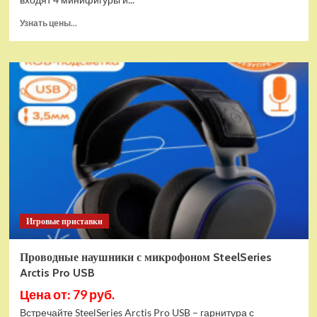
Прочитать
Узнать цены...
больше
о
(EU)
Конструктор
LEGO
Star
Wars
Истребитель
и
гибрид
X-
Wing
(75393)
Игровые приставки
Проводные наушники с микрофоном SteelSeries
Arctis Pro USB
Цена от: 79 руб.
Встречайте SteelSeries Arctis Pro USB – гарнитура с