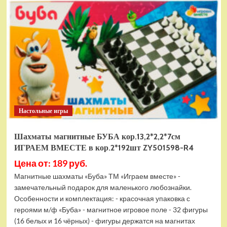
электромобиль
RiverToys
F888FF
красный
Настольные игры
Шахматы магнитные БУБА кор.13,2*2,2*7см
ИГРАЕМ ВМЕСТЕ в кор.2*192шт ZY501598-R4
Цена от: 189 руб.
Магнитные шахматы «Буба» ТМ «Играем вместе» -
замечательный подарок для маленького любознайки.
Особенности и комплектация: - красочная упаковка с
героями м/ф «Буба» - магнитное игровое поле - 32 фигуры
(16 белых и 16 чёрных) - фигуры держатся на магнитах