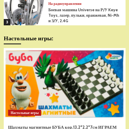
На радиоуправлении
Боевая машина Universe на Р/У Keye
Toys, лазер, пульки, оранжевая, Ni-Mh
и З/У, 2.4G
3
На радиоуправлении
Настольные игры:
Радиоуправляемая модель
снегоуборщик Hui Na Toys 1к18
(HN1586)
4
На радиоуправлении
Р/У танк Taigen 1/16
Panzerkampfwagen III (Германия) HC
(для ИК танкового боя) V3 2.4G RTR,
5
TG3848-1HC-IR3.0
На радиоуправлении
Радиоуправляемый танк Torro
Sturmtiger Panzer 1к16
Настольные игры
(TR1111700300)
1
Шахматы магнитные БУБА кор.13,2*2,2*7см ИГРАЕМ