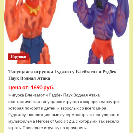
фигурок
Гуджитсу
Тайгор
и
Вайпер
Игрушки
Тянущаяся игрушка Гуджитсу Блейзагот и Рэдбек
Паук Водная Атака
Цена от: 1690 руб.
Фигурка Блейзагот и Рэдбек Паук Водная Атака -
фантастическая тянущаяся игрушка с сюрпризом внутри,
которая покорит и детей, и взрослых со всего мира!
Гуджитсу - коллекционные супермонстры из популярного
мультфильма Heroes of Goo Jit Zu, с которыми так весело
играть. Проверьте игрушку на прочность...