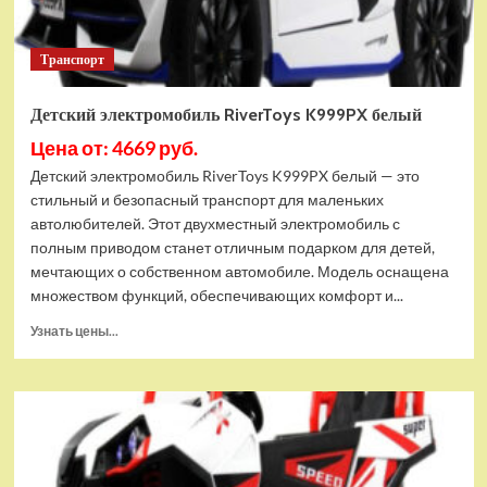
Транспорт
Детский электромобиль RiverToys K999PX белый
Цена от: 4669 руб.
Детский электромобиль RiverToys K999PX белый — это
стильный и безопасный транспорт для маленьких
автолюбителей. Этот двухместный электромобиль с
полным приводом станет отличным подарком для детей,
мечтающих о собственном автомобиле. Модель оснащена
множеством функций, обеспечивающих комфорт и...
Прочитать
Узнать цены...
больше
о
Детский
электромобиль
RiverToys
K999PX
белый