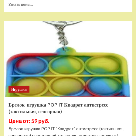
Прочитать
Узнать цены...
больше
о
Тянущаяся
игрушка
Гуджитсу
Блейзагот
и
Рэдбек
Паук
Водная
Атака
Игрушки
Брелок-игрушка POP IT Квадрат антистресс
(тактильная, сенсорная)
Цена от: 59 руб.
Брелок-игрушка POP IT "Квадрат" антистресс (тактильная,
сенсорная) - настоящий хит среди антистресс игрушек!