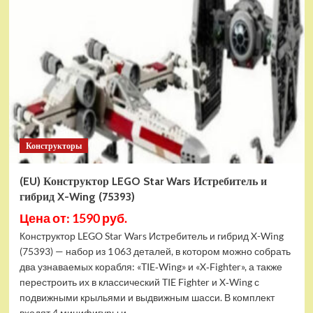
Конструктор
LEGO
Marvel
Шанг-
Чи
и
Великий
Защитник
(30454)
Конструкторы
(EU) Конструктор LEGO Star Wars Истребитель и
гибрид X-Wing (75393)
Цена от: 1590 руб.
Конструктор LEGO Star Wars Истребитель и гибрид X-Wing
(75393) — набор из 1 063 деталей, в котором можно собрать
два узнаваемых корабля: «TIE‑Wing» и «X‑Fighter», а также
перестроить их в классический TIE Fighter и X‑Wing с
подвижными крыльями и выдвижным шасси. В комплект
входят 4 минифигуры и...