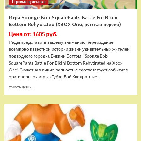
Игровые приставки
Игра Sponge Bob SquarePants Battle For Bikini
Bottom Rehydrated (XBOX One, русская версия)
Цена от: 1605 руб.
Рады представить вашему вниманию переиздание
всемирно известной истории жизни удивительных жителей
подводного городка Бикини Боттом - Sponge Bob
SquarePants Battle For Bikini Bottom Rehydrated на Xbox
One! Сюжетная линия полностью соответствует событиям
оригинальной игры «Губка Боб Квадратные...
Прочитать
Узнать цены...
больше
о
Игра
Sponge
Bob
SquarePants
Battle
For
Bikini