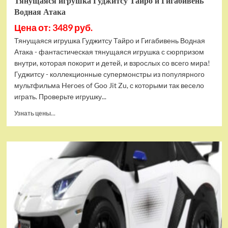
Тянущаяся игрушка Гуджитсу Тайро и Гигабивень
Водная Атака
Цена от: 3489 руб.
Тянущаяся игрушка Гуджитсу Тайро и Гигабивень Водная
Атака - фантастическая тянущаяся игрушка с сюрпризом
внутри, которая покорит и детей, и взрослых со всего мира!
Гуджитсу - коллекционные супермонстры из популярного
мультфильма Heroes of Goo Jit Zu, с которыми так весело
играть. Проверьте игрушку...
Прочитать
Узнать цены...
больше
о
Тянущаяся
игрушка
Гуджитсу
Тайро
и
Гигабивень
Водная
Атака