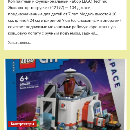
Компактный и функциональный набор LEGO Technic
Экскаватор‑погрузчик (42197) — 104 детали,
предназначенные для детей от 7 лет. Модель высотой 10
см, длиной 24 см и шириной 9 см (со сложенными опорами)
сочетает подвижные механизмы: рабочую фронтальную
ковшовую лопату с ручным подъемом, задний...
Прочитать
Узнать цены...
больше
о
(EU)
Конструктор
LEGO
Technic
Экскаватор-
погрузчик
(42197)
Конструкторы