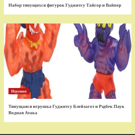
Набор тянущихся фигурок Гуджитсу Тайгор и Вайпер
Игрушки
Тянущаяся игрушка Гуджитсу Блейзагот и Рэдбек Паук
Водная Атака