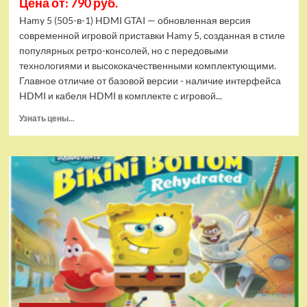
Цена от: 790 руб.
Hamy 5 (505-в-1) HDMI GTAI — обновленная версия
современной игровой приставки Hamy 5, созданная в стиле
популярных ретро-консолей, но с передовыми
технологиями и высококачественными комплектующими.
Главное отличие от базовой версии - наличие интерфейса
HDMI и кабеля HDMI в комплекте с игровой...
Прочитать
Узнать цены...
больше
о
Игровая
приставка
Hamy
5
(505-
в-1)
HDMI
GTA