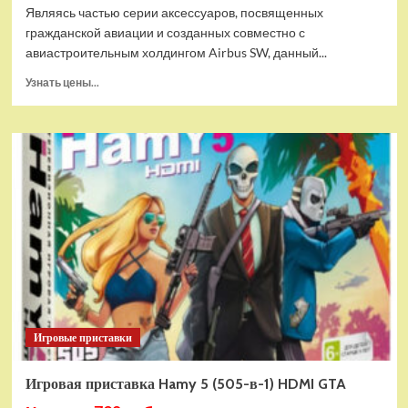
Являясь частью серии аксессуаров, посвященных
гражданской авиации и созданных совместно с
авиастроительным холдингом Airbus SW, данный...
Прочитать
Узнать цены...
больше
о
Дополнительный
модуль
Thrustmaster
TCA
Quadrant
Add-
on
Airbus
Edition
ww
Игровые приставки
Игровая приставка Hamy 5 (505-в-1) HDMI GTA