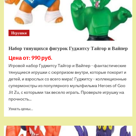
Bottom
Rehydrated
(XBOX
One,
русская
Игрушки
версия)
Набор тянущихся фигурок Гуджитсу Тайгор и Вайпер
Цена от: 990 руб.
Игровой набор Гуджитсу Тайгор и Вайпер - фантастические
тянущиеся игрушки с сюрпризом внутри, которые покорит и
детей, и взрослых со всего мира! Гуджитсу - коллекционные
супермонстры из популярного мультфильма Heroes of Goo
Jit Zu, с которыми так весело играть. Проверьте игрушку на
прочность...
Прочитать
Узнать цены...
больше
о
Набор
тянущихся