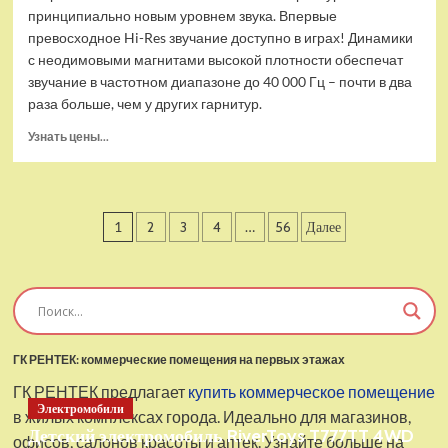
принципиально новым уровнем звука. Впервые
превосходное Hi-Res звучание доступно в играх! Динамики
с неодимовыми магнитами высокой плотности обеспечат
звучание в частотном диапазоне до 40 000 Гц – почти в два
раза больше, чем у других гарнитур.
Прочитать
Узнать цены...
больше
о
Проводные
наушники
Пагинация
1
2
3
4
…
56
Далее
с
микрофоном
записей
SteelSeries
Arctis
Pro
USB
ГК РЕНТЕК: коммерческие помещения на первых этажах
ГК РЕНТЕК предлагает
купить коммерческое помещение
Электромобили
в жилых комплексах города. Идеально для магазинов,
Детский электромобиль RiverToys T777TT 4WD
офисов, салонов красоты и аптек. Узнайте больше на