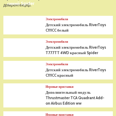
синий Spider
домрентек.рф.
Электромобили
Детский электромобиль RiverToys
C111CC белый
Электромобили
Детский электромобиль RiverToys
T777TT 4WD красный Spider
Электромобили
Детский электромобиль RiverToys
C111CC красный
Игровые приставки
Дополнительный модуль
Thrustmaster TCA Quadrant Add-
on Airbus Edition ww
Игровые приставки