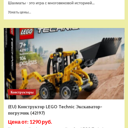
Шахматы - это игра с многовековой историей...
Прочитать
Узнать цены...
больше
о
Шахматы
магнитные
БУБА
кор.13,2*2,2*7см
ИГРАЕМ
ВМЕСТЕ
в
кор.2*192шт
ZY501598-
R4
Конструкторы
(EU) Конструктор LEGO Technic Экскаватор-
погрузчик (42197)
Цена от: 1290 руб.