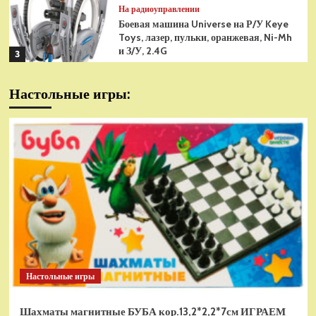
На радиоуправлении
Боевая машина Universe на Р/У Keye
Toys, лазер, пульки, оранжевая, Ni-Mh
и З/У, 2.4G
3
На радиоуправлении
Настольные игры:
Радиоуправляемая модель
снегоуборщик Hui Na Toys 1к18
(HN1586)
4
На радиоуправлении
Р/У танк Taigen 1/16
Panzerkampfwagen III (Германия) HC
(для ИК танкового боя) V3 2.4G RTR,
5
TG3848-1HC-IR3.0
На радиоуправлении
Радиоуправляемый танк Torro
Sturmtiger Panzer 1к16
Настольные игры
(TR1111700300)
1
Шахматы магнитные БУБА кор.13,2*2,2*7см ИГРАЕМ