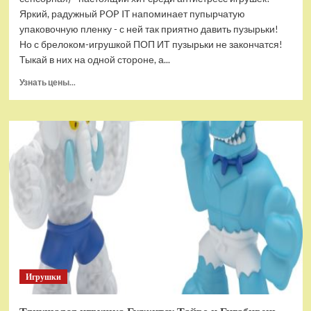
Яркий, радужный POP IT напоминает пупырчатую
упаковочную пленку - с ней так приятно давить пузырьки!
Но с брелоком-игрушкой ПОП ИТ пузырьки не закончатся!
Тыкай в них на одной стороне, а...
Прочитать
Узнать цены...
больше
о
Брелок-
игрушка
POP
IT
Квадрат
антистресс
(тактильная,
сенсорная)
Игрушки