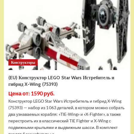
Конструктор
LEGO
Marvel
Шанг-
Чи
и
Великий
Защитник
(30454)
Конструкторы
(EU) Конструктор LEGO Star Wars Истребитель и
гибрид X-Wing (75393)
Цена от: 1590 руб.
Конструктор LEGO Star Wars Истребитель и гибрид X-Wing
(75393) — набор из 1 063 деталей, в котором можно собрать
два узнаваемых корабля: «TIE‑Wing» и «X‑Fighter», а также
перестроить их в классический TIE Fighter и X‑Wing с
подвижными крыльями и выдвижным шасси. В комплект
входят 4 минифигуры и...