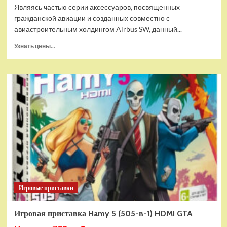
Являясь частью серии аксессуаров, посвященных
гражданской авиации и созданных совместно с
авиастроительным холдингом Airbus SW, данный...
Прочитать
Узнать цены...
больше
о
Дополнительный
модуль
Thrustmaster
TCA
Quadrant
Add-
on
Airbus
Edition
ww
Игровые приставки
Игровая приставка Hamy 5 (505-в-1) HDMI GTA