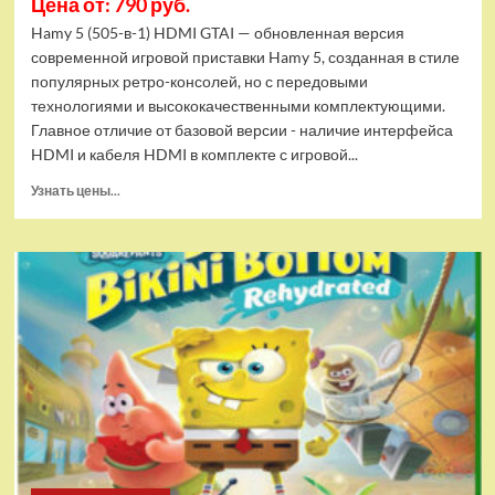
Цена от: 790 руб.
Hamy 5 (505-в-1) HDMI GTAI — обновленная версия
современной игровой приставки Hamy 5, созданная в стиле
популярных ретро-консолей, но с передовыми
технологиями и высококачественными комплектующими.
Главное отличие от базовой версии - наличие интерфейса
HDMI и кабеля HDMI в комплекте с игровой...
Прочитать
Узнать цены...
больше
о
Игровая
приставка
Hamy
5
(505-
в-1)
HDMI
GTA