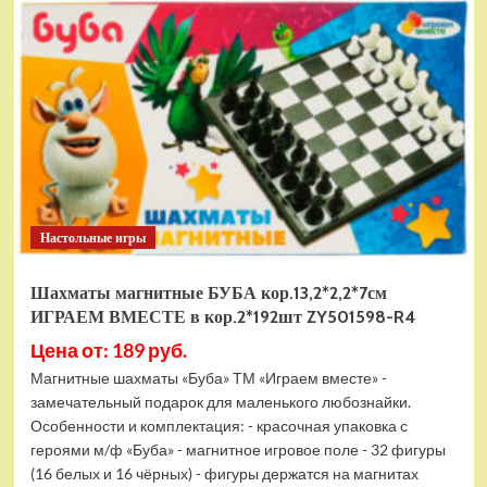
электромобиль
RiverToys
F888FF
красный
Настольные игры
Шахматы магнитные БУБА кор.13,2*2,2*7см
ИГРАЕМ ВМЕСТЕ в кор.2*192шт ZY501598-R4
Цена от: 189 руб.
Магнитные шахматы «Буба» ТМ «Играем вместе» -
замечательный подарок для маленького любознайки.
Особенности и комплектация: - красочная упаковка с
героями м/ф «Буба» - магнитное игровое поле - 32 фигуры
(16 белых и 16 чёрных) - фигуры держатся на магнитах