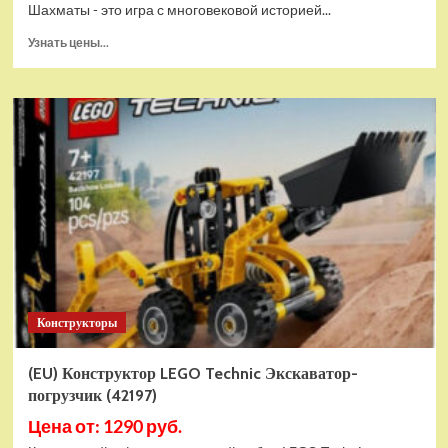
Шахматы - это игра с многовековой историей...
Прочитать
Узнать цены...
больше
о
Шахматы
магнитные
БУБА
кор.13,2*2,2*7см
ИГРАЕМ
ВМЕСТЕ
в
кор.2*192шт
ZY501598-
R4
Конструкторы
(EU) Конструктор LEGO Technic Экскаватор-
погрузчик (42197)
Цена от: 1290 руб.