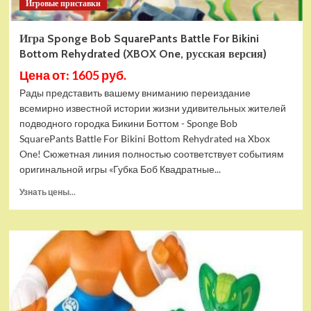
Игровые приставки
Игра Sponge Bob SquarePants Battle For Bikini
Bottom Rehydrated (XBOX One, русская версия)
Цена от: 1605 руб.
Рады представить вашему вниманию переиздание
всемирно известной истории жизни удивительных жителей
подводного городка Бикини Боттом - Sponge Bob
SquarePants Battle For Bikini Bottom Rehydrated на Xbox
One! Сюжетная линия полностью соответствует событиям
оригинальной игры «Губка Боб Квадратные...
Прочитать
Узнать цены...
больше
о
Игра
Sponge
Bob
SquarePants
Battle
For
Bikini