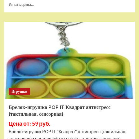
Прочитать
Узнать цены...
больше
о
Тянущаяся
игрушка
Гуджитсу
Блейзагот
и
Рэдбек
Паук
Водная
Атака
Игрушки
Брелок-игрушка POP IT Квадрат антистресс
(тактильная, сенсорная)
Цена от: 59 руб.
Брелок-игрушка POP IT "Квадрат" антистресс (тактильная,
сенсорная) - настоящий хит среди антистресс игрушек!