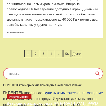
принципиально новым уровнем звука. Впервые
превосходное Hi-Res звучание доступно в играх! Динамики
с неодимовыми магнитами высокой плотности обеспечат
звучание в частотном диапазоне до 40 000 Гц – почти в два
раза больше, чем у других гарнитур.
Прочитать
Узнать цены...
больше
о
Проводные
наушники
Пагинация
1
2
3
4
…
56
Далее
с
микрофоном
записей
SteelSeries
Arctis
Pro
USB
ГК РЕНТЕК: коммерческие помещения на первых этажах
ГК РЕНТЕК предлагает
купить коммерческое помещение
Электромобили
в жилых комплексах города. Идеально для магазинов,
Детский электромобиль RiverToys T777TT 4WD
офисов, салонов красоты и аптек. Узнайте больше на