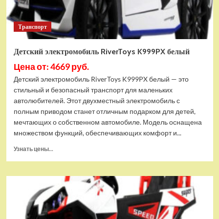
Транспорт
Детский электромобиль RiverToys K999PX белый
Цена от: 4669 руб.
Детский электромобиль RiverToys K999PX белый — это
стильный и безопасный транспорт для маленьких
автолюбителей. Этот двухместный электромобиль с
полным приводом станет отличным подарком для детей,
мечтающих о собственном автомобиле. Модель оснащена
множеством функций, обеспечивающих комфорт и...
Прочитать
Узнать цены...
больше
о
Детский
электромобиль
RiverToys
K999PX
белый