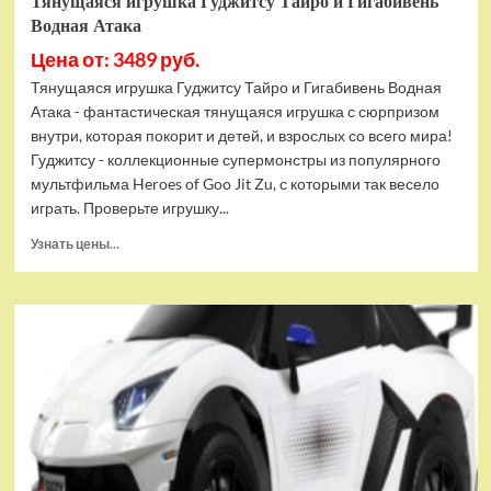
Тянущаяся игрушка Гуджитсу Тайро и Гигабивень
Водная Атака
Цена от: 3489 руб.
Тянущаяся игрушка Гуджитсу Тайро и Гигабивень Водная
Атака - фантастическая тянущаяся игрушка с сюрпризом
внутри, которая покорит и детей, и взрослых со всего мира!
Гуджитсу - коллекционные супермонстры из популярного
мультфильма Heroes of Goo Jit Zu, с которыми так весело
играть. Проверьте игрушку...
Прочитать
Узнать цены...
больше
о
Тянущаяся
игрушка
Гуджитсу
Тайро
и
Гигабивень
Водная
Атака