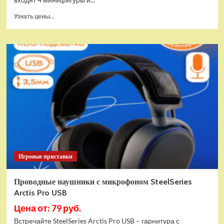
Прочитать
Узнать цены...
больше
о
(EU)
Конструктор
LEGO
Star
Wars
Истребитель
и
гибрид
X-
Wing
(75393)
Игровые приставки
Проводные наушники с микрофоном SteelSeries
Arctis Pro USB
Цена от: 79 руб.
Встречайте SteelSeries Arctis Pro USB – гарнитура с