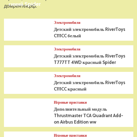
синий Spider
домрентек.рф.
Электромобили
Детский электромобиль RiverToys
C111CC белый
Электромобили
Детский электромобиль RiverToys
T777TT 4WD красный Spider
Электромобили
Детский электромобиль RiverToys
C111CC красный
Игровые приставки
Дополнительный модуль
Thrustmaster TCA Quadrant Add-
on Airbus Edition ww
Игровые приставки