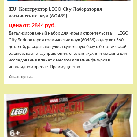
(EU) Конструктор LEGO City Лаборатория
космических наук (60439)
Цена от: 2844 руб.
Детализированный набор для игры и строительства — LEGO
City Лаборатория космических наук (60439) содержит 560
деталей, раскрывающуюся купольную базу с ботанической
башней, комната управления, спальня, кухня и машина для
исследования планет с местом для минифигурки в
инвалидном кресле. Преимущества...
Прочитать
Узнать цены...
больше
о
(EU)
Конструктор
LEGO
City
Лаборатория
космических
наук
(60439)