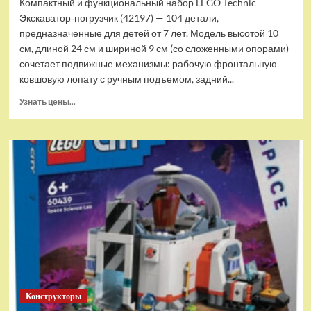
Компактный и функциональный набор LEGO Technic
Экскаватор‑погрузчик (42197) — 104 детали,
предназначенные для детей от 7 лет. Модель высотой 10
см, длиной 24 см и шириной 9 см (со сложенными опорами)
сочетает подвижные механизмы: рабочую фронтальную
ковшовую лопату с ручным подъемом, задний...
Прочитать
Узнать цены...
больше
о
(EU)
Конструктор
LEGO
Technic
Экскаватор-
погрузчик
(42197)
Конструкторы