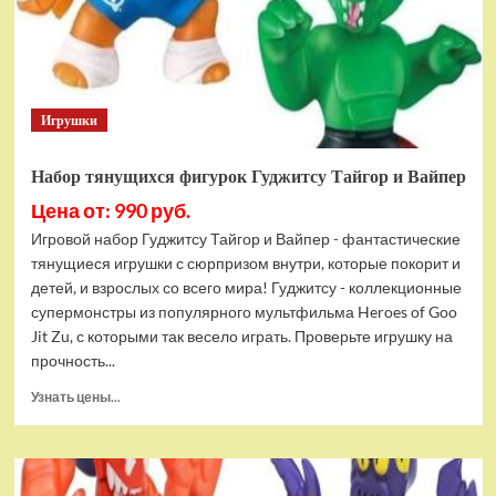
Bottom
Rehydrated
(XBOX
One,
русская
Игрушки
версия)
Набор тянущихся фигурок Гуджитсу Тайгор и Вайпер
Цена от: 990 руб.
Игровой набор Гуджитсу Тайгор и Вайпер - фантастические
тянущиеся игрушки с сюрпризом внутри, которые покорит и
детей, и взрослых со всего мира! Гуджитсу - коллекционные
супермонстры из популярного мультфильма Heroes of Goo
Jit Zu, с которыми так весело играть. Проверьте игрушку на
прочность...
Прочитать
Узнать цены...
больше
о
Набор
тянущихся