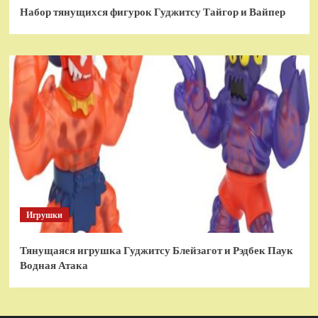
Набор тянущихся фигурок Гуджитсу Тайгор и Вайпер
Игрушки
Тянущаяся игрушка Гуджитсу Блейзагот и Рэдбек Паук
Водная Атака