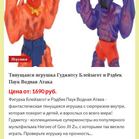
фигурок
Гуджитсу
Тайгор
и
Вайпер
Игрушки
Тянущаяся игрушка Гуджитсу Блейзагот и Рэдбек
Паук Водная Атака
Цена от: 1690 руб.
Фигурка Блейзагот и Рэдбек Паук Водная Атака -
фантастическая тянущаяся игрушка с сюрпризом внутри,
которая покорит и детей, и взрослых со всего мира!
Гуджитсу - коллекционные супермонстры из популярного
мультфильма Heroes of Goo Jit Zu, с которыми так весело
играть. Проверьте игрушку на прочность...