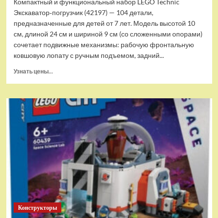
Компактный и функциональный набор LEGO Technic
Экскаватор‑погрузчик (42197) — 104 детали,
предназначенные для детей от 7 лет. Модель высотой 10
см, длиной 24 см и шириной 9 см (со сложенными опорами)
сочетает подвижные механизмы: рабочую фронтальную
ковшовую лопату с ручным подъемом, задний...
Прочитать
Узнать цены...
больше
о
(EU)
Конструктор
LEGO
Technic
Экскаватор-
погрузчик
(42197)
Конструкторы