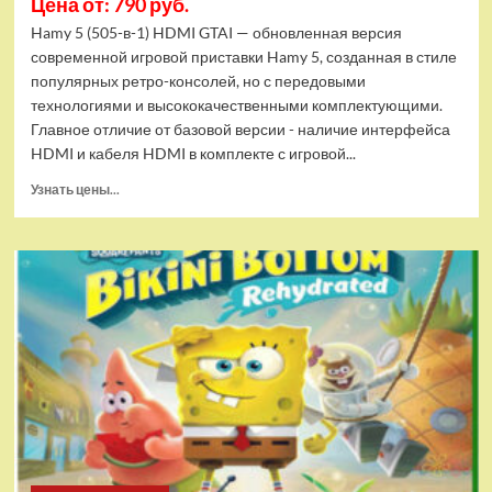
Цена от: 790 руб.
Hamy 5 (505-в-1) HDMI GTAI — обновленная версия
современной игровой приставки Hamy 5, созданная в стиле
популярных ретро-консолей, но с передовыми
технологиями и высококачественными комплектующими.
Главное отличие от базовой версии - наличие интерфейса
HDMI и кабеля HDMI в комплекте с игровой...
Прочитать
Узнать цены...
больше
о
Игровая
приставка
Hamy
5
(505-
в-1)
HDMI
GTA