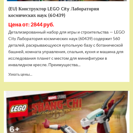
(EU) Конструктор LEGO City Лаборатория
космических наук (60439)
Цена от: 2844 руб.
Детализированный набор для игры и строительства — LEGO
City Лаборатория космических наук (60439) содержит 560
деталей, раскрывающуюся купольную базу с ботанической
башней, комната управления, спальня, кухня и машина для
исследования планет с местом для минифигурки в
инвалидном кресле. Преимущества...
Прочитать
Узнать цены...
больше
о
(EU)
Конструктор
LEGO
City
Лаборатория
космических
наук
(60439)