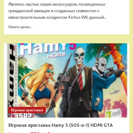
Являясь частью серии аксессуаров, посвященных
гражданской авиации и созданных совместно с
авиастроительным холдингом Airbus SW, данный...
Прочитать
Узнать цены...
больше
о
Дополнительный
модуль
Thrustmaster
TCA
Quadrant
Add-
on
Airbus
Edition
ww
Игровые приставки
Игровая приставка Hamy 5 (505-в-1) HDMI GTA