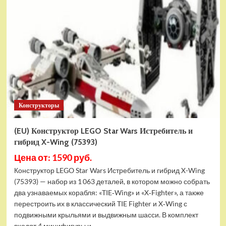
Конструктор
LEGO
Marvel
Шанг-
Чи
и
Великий
Защитник
(30454)
Конструкторы
(EU) Конструктор LEGO Star Wars Истребитель и
гибрид X-Wing (75393)
Цена от: 1590 руб.
Конструктор LEGO Star Wars Истребитель и гибрид X-Wing
(75393) — набор из 1 063 деталей, в котором можно собрать
два узнаваемых корабля: «TIE‑Wing» и «X‑Fighter», а также
перестроить их в классический TIE Fighter и X‑Wing с
подвижными крыльями и выдвижным шасси. В комплект
входят 4 минифигуры и...