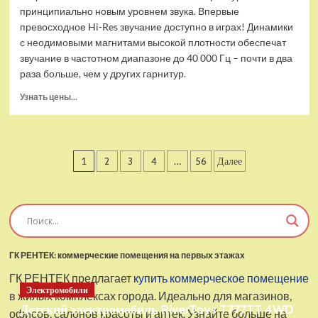
принципиально новым уровнем звука. Впервые
превосходное Hi-Res звучание доступно в играх! Динамики
с неодимовыми магнитами высокой плотности обеспечат
звучание в частотном диапазоне до 40 000 Гц – почти в два
раза больше, чем у других гарнитур.
Прочитать
Узнать цены...
больше
о
Проводные
наушники
Пагинация
1
2
3
4
…
56
Далее
с
микрофоном
записей
SteelSeries
Arctis
Pro
USB
ГК РЕНТЕК: коммерческие помещения на первых этажах
ГК РЕНТЕК предлагает
купить коммерческое помещение
Электромобили
в жилых комплексах города. Идеально для магазинов,
Детский электромобиль RiverToys T777TT 4WD
офисов, салонов красоты и аптек. Узнайте больше на