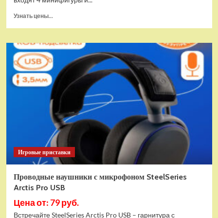
Прочитать
Узнать цены...
больше
о
(EU)
Конструктор
LEGO
Star
Wars
Истребитель
и
гибрид
X-
Wing
(75393)
Игровые приставки
Проводные наушники с микрофоном SteelSeries
Arctis Pro USB
Цена от: 79 руб.
Встречайте SteelSeries Arctis Pro USB – гарнитура с