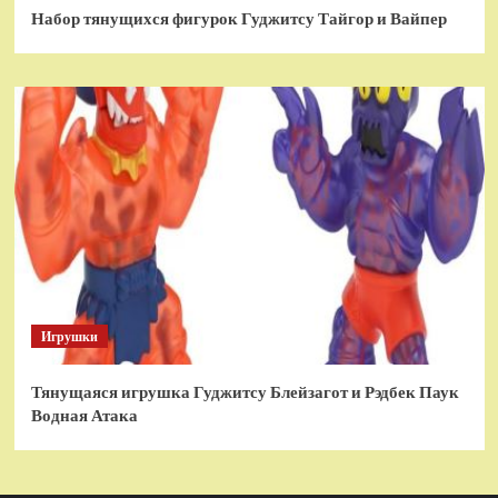
Набор тянущихся фигурок Гуджитсу Тайгор и Вайпер
Игрушки
Тянущаяся игрушка Гуджитсу Блейзагот и Рэдбек Паук
Водная Атака