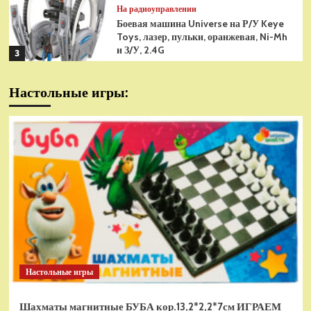
На радиоуправлении
Боевая машина Universe на Р/У Keye
Toys, лазер, пульки, оранжевая, Ni-Mh
и З/У, 2.4G
3
На радиоуправлении
Настольные игры:
Радиоуправляемая модель
снегоуборщик Hui Na Toys 1к18
(HN1586)
4
На радиоуправлении
Р/У танк Taigen 1/16
Panzerkampfwagen III (Германия) HC
(для ИК танкового боя) V3 2.4G RTR,
5
TG3848-1HC-IR3.0
На радиоуправлении
Радиоуправляемый танк Torro
Sturmtiger Panzer 1к16
Настольные игры
(TR1111700300)
1
Шахматы магнитные БУБА кор.13,2*2,2*7см ИГРАЕМ