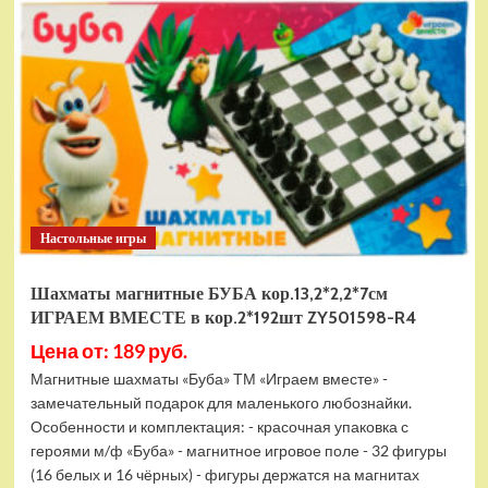
электромобиль
RiverToys
F888FF
красный
Настольные игры
Шахматы магнитные БУБА кор.13,2*2,2*7см
ИГРАЕМ ВМЕСТЕ в кор.2*192шт ZY501598-R4
Цена от: 189 руб.
Магнитные шахматы «Буба» ТМ «Играем вместе» -
замечательный подарок для маленького любознайки.
Особенности и комплектация: - красочная упаковка с
героями м/ф «Буба» - магнитное игровое поле - 32 фигуры
(16 белых и 16 чёрных) - фигуры держатся на магнитах