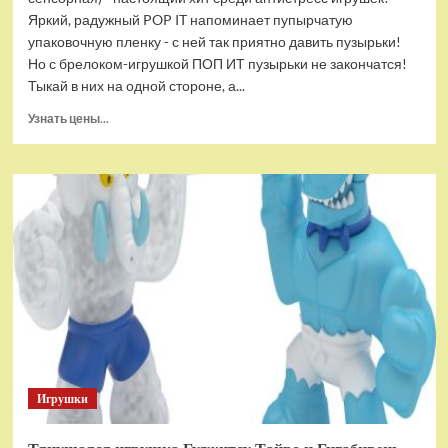
Яркий, радужный POP IT напоминает пупырчатую
упаковочную пленку - с ней так приятно давить пузырьки!
Но с брелоком-игрушкой ПОП ИТ пузырьки не закончатся!
Тыкай в них на одной стороне, а...
Прочитать
Узнать цены...
больше
о
Брелок-
игрушка
POP
IT
Квадрат
антистресс
(тактильная,
сенсорная)
Игрушки