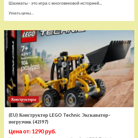
Шахматы - это игра с многовековой историей...
Прочитать
Узнать цены...
больше
о
Шахматы
магнитные
БУБА
кор.13,2*2,2*7см
ИГРАЕМ
ВМЕСТЕ
в
кор.2*192шт
ZY501598-
R4
Конструкторы
(EU) Конструктор LEGO Technic Экскаватор-
погрузчик (42197)
Цена от: 1290 руб.