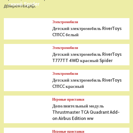
синий Spider
домрентек.рф.
Электромобили
Детский электромобиль RiverToys
C111CC белый
Электромобили
Детский электромобиль RiverToys
T777TT 4WD красный Spider
Электромобили
Детский электромобиль RiverToys
C111CC красный
Игровые приставки
Дополнительный модуль
Thrustmaster TCA Quadrant Add-
on Airbus Edition ww
Игровые приставки