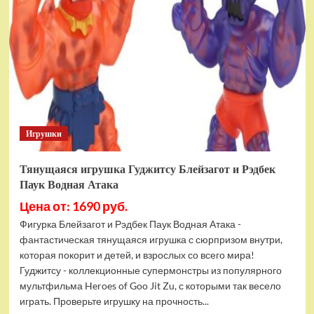
фигурок
Гуджитсу
Тайгор
и
Вайпер
Игрушки
Тянущаяся игрушка Гуджитсу Блейзагот и Рэдбек
Паук Водная Атака
Цена от: 1690 руб.
Фигурка Блейзагот и Рэдбек Паук Водная Атака -
фантастическая тянущаяся игрушка с сюрпризом внутри,
которая покорит и детей, и взрослых со всего мира!
Гуджитсу - коллекционные супермонстры из популярного
мультфильма Heroes of Goo Jit Zu, с которыми так весело
играть. Проверьте игрушку на прочность...