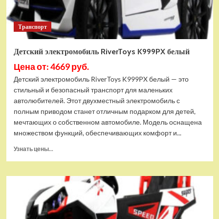
Транспорт
Детский электромобиль RiverToys K999PX белый
Цена от: 4669 руб.
Детский электромобиль RiverToys K999PX белый — это
стильный и безопасный транспорт для маленьких
автолюбителей. Этот двухместный электромобиль с
полным приводом станет отличным подарком для детей,
мечтающих о собственном автомобиле. Модель оснащена
множеством функций, обеспечивающих комфорт и...
Прочитать
Узнать цены...
больше
о
Детский
электромобиль
RiverToys
K999PX
белый