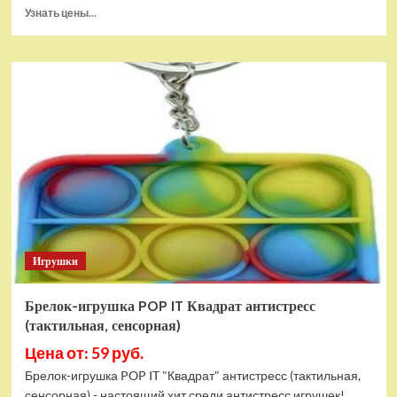
Прочитать
Узнать цены...
больше
о
Тянущаяся
игрушка
Гуджитсу
Блейзагот
и
Рэдбек
Паук
Водная
Атака
Игрушки
Брелок-игрушка POP IT Квадрат антистресс
(тактильная, сенсорная)
Цена от: 59 руб.
Брелок-игрушка POP IT "Квадрат" антистресс (тактильная,
сенсорная) - настоящий хит среди антистресс игрушек!