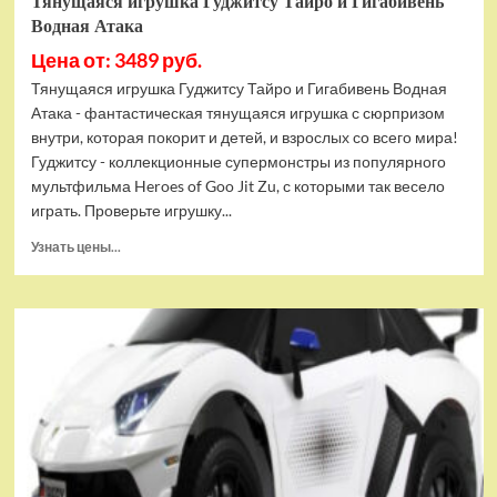
Тянущаяся игрушка Гуджитсу Тайро и Гигабивень
Водная Атака
Цена от: 3489 руб.
Тянущаяся игрушка Гуджитсу Тайро и Гигабивень Водная
Атака - фантастическая тянущаяся игрушка с сюрпризом
внутри, которая покорит и детей, и взрослых со всего мира!
Гуджитсу - коллекционные супермонстры из популярного
мультфильма Heroes of Goo Jit Zu, с которыми так весело
играть. Проверьте игрушку...
Прочитать
Узнать цены...
больше
о
Тянущаяся
игрушка
Гуджитсу
Тайро
и
Гигабивень
Водная
Атака