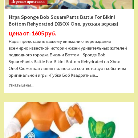
Игровые приставки
Игра Sponge Bob SquarePants Battle For Bikini
Bottom Rehydrated (XBOX One, русская версия)
Цена от: 1605 руб.
Рады представить вашему вниманию переиздание
всемирно известной истории жизни удивительных жителей
подводного городка Бикини Боттом - Sponge Bob
SquarePants Battle For Bikini Bottom Rehydrated на Xbox
One! Сюжетная линия полностью соответствует событиям
оригинальной игры «Губка Боб Квадратные...
Прочитать
Узнать цены...
больше
о
Игра
Sponge
Bob
SquarePants
Battle
For
Bikini