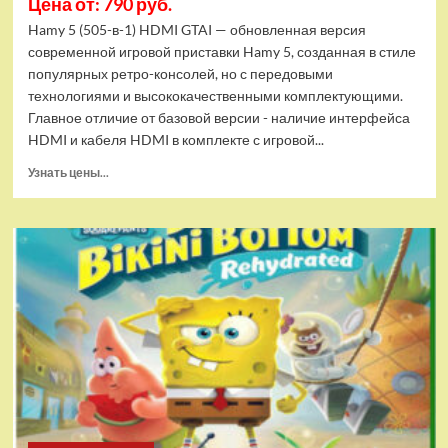
Цена от: 790 руб.
Hamy 5 (505-в-1) HDMI GTAI — обновленная версия
современной игровой приставки Hamy 5, созданная в стиле
популярных ретро-консолей, но с передовыми
технологиями и высококачественными комплектующими.
Главное отличие от базовой версии - наличие интерфейса
HDMI и кабеля HDMI в комплекте с игровой...
Прочитать
Узнать цены...
больше
о
Игровая
приставка
Hamy
5
(505-
в-1)
HDMI
GTA