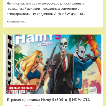
Являясь частью серии аксессуаров, посвященных
гражданской авиации и созданных совместно с
авиастроительным холдингом Airbus SW, данный...
Прочитать
Узнать цены...
больше
о
Дополнительный
модуль
Thrustmaster
TCA
Quadrant
Add-
on
Airbus
Edition
ww
Игровые приставки
Игровая приставка Hamy 5 (505-в-1) HDMI GTA