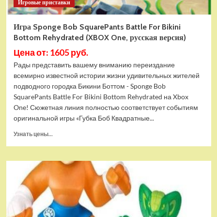
Игровые приставки
Игра Sponge Bob SquarePants Battle For Bikini
Bottom Rehydrated (XBOX One, русская версия)
Цена от: 1605 руб.
Рады представить вашему вниманию переиздание
всемирно известной истории жизни удивительных жителей
подводного городка Бикини Боттом - Sponge Bob
SquarePants Battle For Bikini Bottom Rehydrated на Xbox
One! Сюжетная линия полностью соответствует событиям
оригинальной игры «Губка Боб Квадратные...
Прочитать
Узнать цены...
больше
о
Игра
Sponge
Bob
SquarePants
Battle
For
Bikini