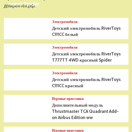
синий Spider
домрентек.рф.
Электромобили
Детский электромобиль RiverToys
C111CC белый
Электромобили
Детский электромобиль RiverToys
T777TT 4WD красный Spider
Электромобили
Детский электромобиль RiverToys
C111CC красный
Игровые приставки
Дополнительный модуль
Thrustmaster TCA Quadrant Add-
on Airbus Edition ww
Игровые приставки