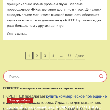
принципиально новым уровнем звука. Впервые
превосходное Hi-Res звучание доступно в играх! Динамики
с неодимовыми магнитами высокой плотности обеспечат
звучание в частотном диапазоне до 40 000 Гц – почти в два
раза больше, чем у других гарнитур.
Прочитать
Узнать цены...
больше
о
Проводные
наушники
Пагинация
1
2
3
4
…
56
Далее
с
микрофоном
записей
SteelSeries
Arctis
Pro
USB
ГК РЕНТЕК: коммерческие помещения на первых этажах
ГК РЕНТЕК предлагает
купить коммерческое помещение
Электромобили
в жилых комплексах города. Идеально для магазинов,
Детский электромобиль RiverToys T777TT 4WD
офисов, салонов красоты и аптек. Узнайте больше на