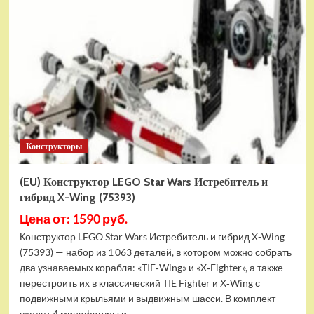
Конструктор
LEGO
Marvel
Шанг-
Чи
и
Великий
Защитник
(30454)
Конструкторы
(EU) Конструктор LEGO Star Wars Истребитель и
гибрид X-Wing (75393)
Цена от: 1590 руб.
Конструктор LEGO Star Wars Истребитель и гибрид X-Wing
(75393) — набор из 1 063 деталей, в котором можно собрать
два узнаваемых корабля: «TIE‑Wing» и «X‑Fighter», а также
перестроить их в классический TIE Fighter и X‑Wing с
подвижными крыльями и выдвижным шасси. В комплект
входят 4 минифигуры и...