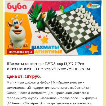
электромобиль
RiverToys
F888FF
красный
Настольные игры
Шахматы магнитные БУБА кор.13,2*2,2*7см
ИГРАЕМ ВМЕСТЕ в кор.2*192шт ZY501598-R4
Цена от: 189 руб.
Магнитные шахматы «Буба» ТМ «Играем вместе» -
замечательный подарок для маленького любознайки.
Особенности и комплектация: - красочная упаковка с
героями м/ф «Буба» - магнитное игровое поле - 32 фигуры
(16 белых и 16 чёрных) - фигуры держатся на магнитах