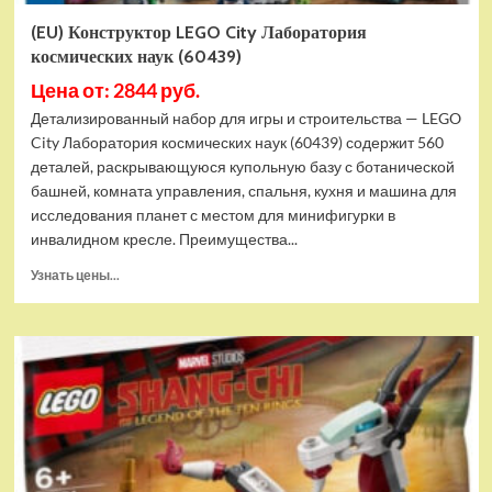
(EU) Конструктор LEGO City Лаборатория
космических наук (60439)
Цена от: 2844 руб.
Детализированный набор для игры и строительства — LEGO
City Лаборатория космических наук (60439) содержит 560
деталей, раскрывающуюся купольную базу с ботанической
башней, комната управления, спальня, кухня и машина для
исследования планет с местом для минифигурки в
инвалидном кресле. Преимущества...
Прочитать
Узнать цены...
больше
о
(EU)
Конструктор
LEGO
City
Лаборатория
космических
наук
(60439)