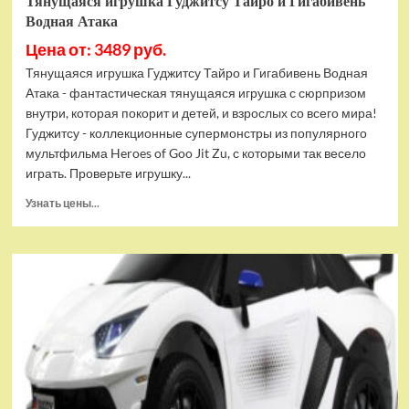
Тянущаяся игрушка Гуджитсу Тайро и Гигабивень
Водная Атака
Цена от: 3489 руб.
Тянущаяся игрушка Гуджитсу Тайро и Гигабивень Водная
Атака - фантастическая тянущаяся игрушка с сюрпризом
внутри, которая покорит и детей, и взрослых со всего мира!
Гуджитсу - коллекционные супермонстры из популярного
мультфильма Heroes of Goo Jit Zu, с которыми так весело
играть. Проверьте игрушку...
Прочитать
Узнать цены...
больше
о
Тянущаяся
игрушка
Гуджитсу
Тайро
и
Гигабивень
Водная
Атака