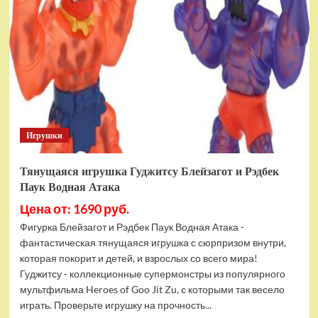
фигурок
Гуджитсу
Тайгор
и
Вайпер
Игрушки
Тянущаяся игрушка Гуджитсу Блейзагот и Рэдбек
Паук Водная Атака
Цена от: 1690 руб.
Фигурка Блейзагот и Рэдбек Паук Водная Атака -
фантастическая тянущаяся игрушка с сюрпризом внутри,
которая покорит и детей, и взрослых со всего мира!
Гуджитсу - коллекционные супермонстры из популярного
мультфильма Heroes of Goo Jit Zu, с которыми так весело
играть. Проверьте игрушку на прочность...