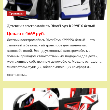
Транспорт
Детский электромобиль RiverToys K999PX белый
Цена от: 4669 руб.
Детский электромобиль RiverToys K999PX белый — это
стильный и безопасный транспорт для маленьких
автолюбителей. Этот двухместный электромобиль с
полным приводом станет отличным подарком для детей,
мечтающих о собственном автомобиле. Модель оснащена
множеством функций, обеспечивающих комфорт и...
Прочитать
Узнать цены...
больше
о
Детский
электромобиль
RiverToys
K999PX
белый