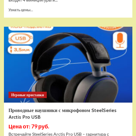
Прочитать
Узнать цены...
больше
о
(EU)
Конструктор
LEGO
Star
Wars
Истребитель
и
гибрид
X-
Wing
(75393)
Игровые приставки
Проводные наушники с микрофоном SteelSeries
Arctis Pro USB
Цена от: 79 руб.
Встречайте SteelSeries Arctis Pro USB – гарнитура с