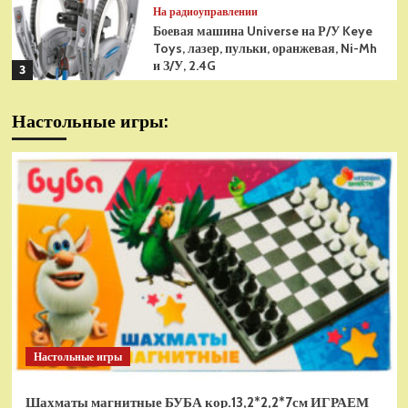
На радиоуправлении
Боевая машина Universe на Р/У Keye
Toys, лазер, пульки, оранжевая, Ni-Mh
и З/У, 2.4G
3
На радиоуправлении
Настольные игры:
Радиоуправляемая модель
снегоуборщик Hui Na Toys 1к18
(HN1586)
4
На радиоуправлении
Р/У танк Taigen 1/16
Panzerkampfwagen III (Германия) HC
(для ИК танкового боя) V3 2.4G RTR,
5
TG3848-1HC-IR3.0
На радиоуправлении
Радиоуправляемый танк Torro
Sturmtiger Panzer 1к16
Настольные игры
(TR1111700300)
1
Шахматы магнитные БУБА кор.13,2*2,2*7см ИГРАЕМ