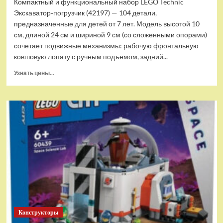
Компактный и функциональный набор LEGO Technic
Экскаватор‑погрузчик (42197) — 104 детали,
предназначенные для детей от 7 лет. Модель высотой 10
см, длиной 24 см и шириной 9 см (со сложенными опорами)
сочетает подвижные механизмы: рабочую фронтальную
ковшовую лопату с ручным подъемом, задний...
Прочитать
Узнать цены...
больше
о
(EU)
Конструктор
LEGO
Technic
Экскаватор-
погрузчик
(42197)
Конструкторы