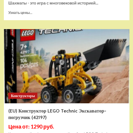
Шахматы - это игра с многовековой историей...
Прочитать
Узнать цены...
больше
о
Шахматы
магнитные
БУБА
кор.13,2*2,2*7см
ИГРАЕМ
ВМЕСТЕ
в
кор.2*192шт
ZY501598-
R4
Конструкторы
(EU) Конструктор LEGO Technic Экскаватор-
погрузчик (42197)
Цена от: 1290 руб.