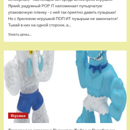
Яркий, радужный POP IT напоминает пупырчатую
упаковочную пленку - с ней так приятно давить пузырьки!
Но с брелоком-игрушкой ПОП ИТ пузырьки не закончатся!
Тыкай в них на одной стороне, а...
Прочитать
Узнать цены...
больше
о
Брелок-
игрушка
POP
IT
Квадрат
антистресс
(тактильная,
сенсорная)
Игрушки