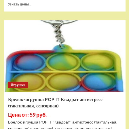
Прочитать
Узнать цены...
больше
о
Тянущаяся
игрушка
Гуджитсу
Блейзагот
и
Рэдбек
Паук
Водная
Атака
Игрушки
Брелок-игрушка POP IT Квадрат антистресс
(тактильная, сенсорная)
Цена от: 59 руб.
Брелок-игрушка POP IT "Квадрат" антистресс (тактильная,
сенсорная) - настоящий хит среди антистресс игрушек!