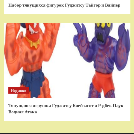
Набор тянущихся фигурок Гуджитсу Тайгор и Вайпер
Игрушки
Тянущаяся игрушка Гуджитсу Блейзагот и Рэдбек Паук
Водная Атака