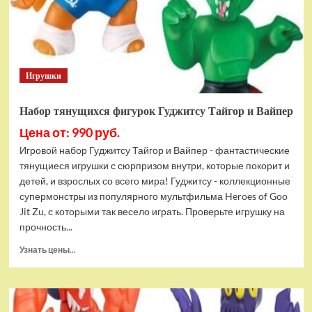
Bottom
Rehydrated
(XBOX
One,
русская
Игрушки
версия)
Набор тянущихся фигурок Гуджитсу Тайгор и Вайпер
Цена от: 990 руб.
Игровой набор Гуджитсу Тайгор и Вайпер - фантастические
тянущиеся игрушки с сюрпризом внутри, которые покорит и
детей, и взрослых со всего мира! Гуджитсу - коллекционные
супермонстры из популярного мультфильма Heroes of Goo
Jit Zu, с которыми так весело играть. Проверьте игрушку на
прочность...
Прочитать
Узнать цены...
больше
о
Набор
тянущихся