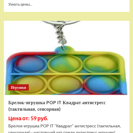
Прочитать
Узнать цены...
больше
о
Тянущаяся
игрушка
Гуджитсу
Блейзагот
и
Рэдбек
Паук
Водная
Атака
Игрушки
Брелок-игрушка POP IT Квадрат антистресс
(тактильная, сенсорная)
Цена от: 59 руб.
Брелок-игрушка POP IT "Квадрат" антистресс (тактильная,
сенсорная) - настоящий хит среди антистресс игрушек!