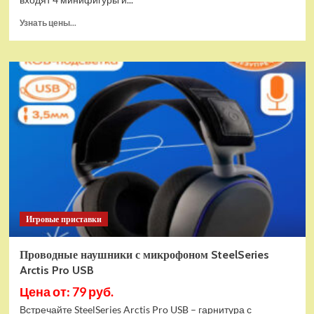
Прочитать
Узнать цены...
больше
о
(EU)
Конструктор
LEGO
Star
Wars
Истребитель
и
гибрид
X-
Wing
(75393)
Игровые приставки
Проводные наушники с микрофоном SteelSeries
Arctis Pro USB
Цена от: 79 руб.
Встречайте SteelSeries Arctis Pro USB – гарнитура с