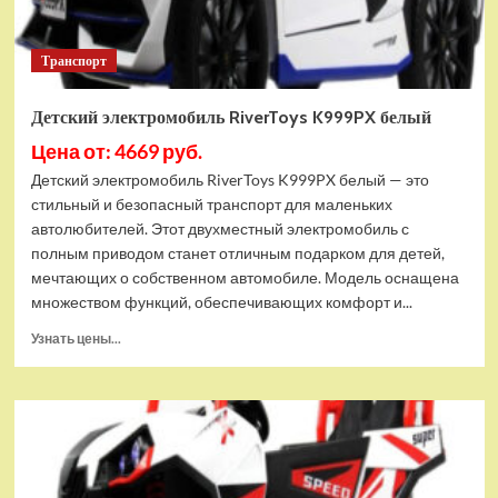
Транспорт
Детский электромобиль RiverToys K999PX белый
Цена от: 4669 руб.
Детский электромобиль RiverToys K999PX белый — это
стильный и безопасный транспорт для маленьких
автолюбителей. Этот двухместный электромобиль с
полным приводом станет отличным подарком для детей,
мечтающих о собственном автомобиле. Модель оснащена
множеством функций, обеспечивающих комфорт и...
Прочитать
Узнать цены...
больше
о
Детский
электромобиль
RiverToys
K999PX
белый