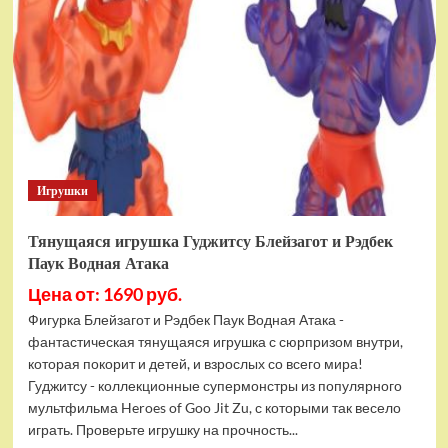
фигурок
Гуджитсу
Тайгор
и
Вайпер
Игрушки
Тянущаяся игрушка Гуджитсу Блейзагот и Рэдбек
Паук Водная Атака
Цена от: 1690 руб.
Фигурка Блейзагот и Рэдбек Паук Водная Атака -
фантастическая тянущаяся игрушка с сюрпризом внутри,
которая покорит и детей, и взрослых со всего мира!
Гуджитсу - коллекционные супермонстры из популярного
мультфильма Heroes of Goo Jit Zu, с которыми так весело
играть. Проверьте игрушку на прочность...