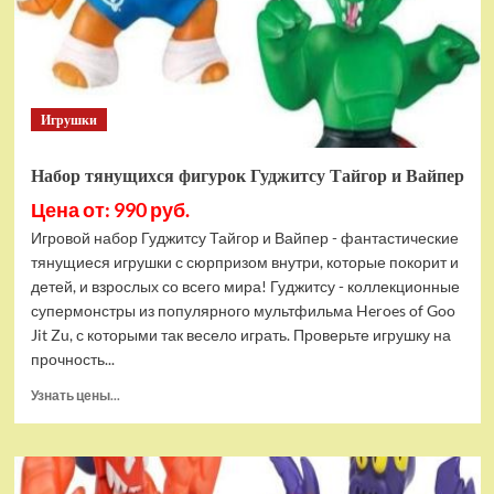
Bottom
Rehydrated
(XBOX
One,
русская
Игрушки
версия)
Набор тянущихся фигурок Гуджитсу Тайгор и Вайпер
Цена от: 990 руб.
Игровой набор Гуджитсу Тайгор и Вайпер - фантастические
тянущиеся игрушки с сюрпризом внутри, которые покорит и
детей, и взрослых со всего мира! Гуджитсу - коллекционные
супермонстры из популярного мультфильма Heroes of Goo
Jit Zu, с которыми так весело играть. Проверьте игрушку на
прочность...
Прочитать
Узнать цены...
больше
о
Набор
тянущихся