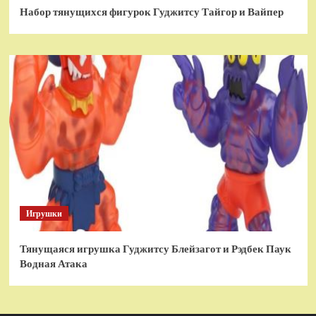
Набор тянущихся фигурок Гуджитсу Тайгор и Вайпер
Игрушки
Тянущаяся игрушка Гуджитсу Блейзагот и Рэдбек Паук
Водная Атака