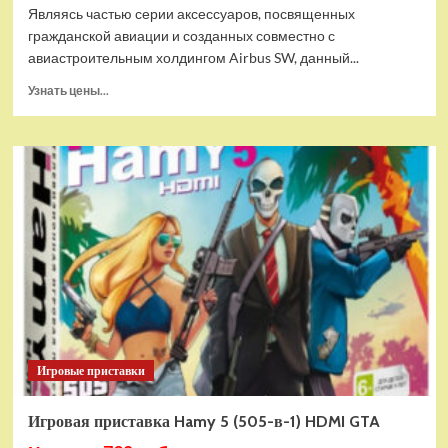
Являясь частью серии аксессуаров, посвященных
гражданской авиации и созданных совместно с
авиастроительным холдингом Airbus SW, данный...
Прочитать
Узнать цены...
больше
о
Дополнительный
модуль
Thrustmaster
TCA
Quadrant
Add-
on
Airbus
Edition
ww
Игровые приставки
Игровая приставка Hamy 5 (505-в-1) HDMI GTA