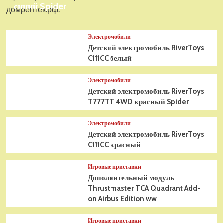
синий Spider
домрентек.рф.
Электромобили
Детский электромобиль RiverToys
C111CC белый
Электромобили
Детский электромобиль RiverToys
T777TT 4WD красный Spider
Электромобили
Детский электромобиль RiverToys
C111CC красный
Игровые приставки
Дополнительный модуль
Thrustmaster TCA Quadrant Add-
on Airbus Edition ww
Игровые приставки