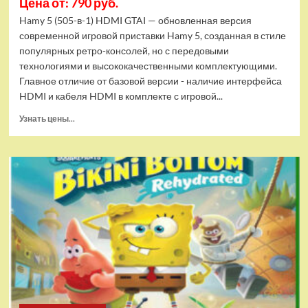
Цена от: 790 руб.
Hamy 5 (505-в-1) HDMI GTAI — обновленная версия
современной игровой приставки Hamy 5, созданная в стиле
популярных ретро-консолей, но с передовыми
технологиями и высококачественными комплектующими.
Главное отличие от базовой версии - наличие интерфейса
HDMI и кабеля HDMI в комплекте с игровой...
Прочитать
Узнать цены...
больше
о
Игровая
приставка
Hamy
5
(505-
в-1)
HDMI
GTA