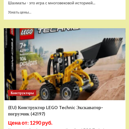
Шахматы - это игра с многовековой историей...
Прочитать
Узнать цены...
больше
о
Шахматы
магнитные
БУБА
кор.13,2*2,2*7см
ИГРАЕМ
ВМЕСТЕ
в
кор.2*192шт
ZY501598-
R4
Конструкторы
(EU) Конструктор LEGO Technic Экскаватор-
погрузчик (42197)
Цена от: 1290 руб.