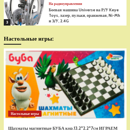
На радиоуправлении
Боевая машина Universe на Р/У Keye
Toys, лазер, пульки, оранжевая, Ni-Mh
и З/У, 2.4G
3
На радиоуправлении
Настольные игры:
Радиоуправляемая модель
снегоуборщик Hui Na Toys 1к18
(HN1586)
4
На радиоуправлении
Р/У танк Taigen 1/16
Panzerkampfwagen III (Германия) HC
(для ИК танкового боя) V3 2.4G RTR,
5
TG3848-1HC-IR3.0
На радиоуправлении
Радиоуправляемый танк Torro
Sturmtiger Panzer 1к16
Настольные игры
(TR1111700300)
1
Шахматы магнитные БУБА кор.13,2*2,2*7см ИГРАЕМ