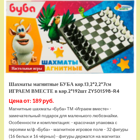
электромобиль
RiverToys
F888FF
красный
Настольные игры
Шахматы магнитные БУБА кор.13,2*2,2*7см
ИГРАЕМ ВМЕСТЕ в кор.2*192шт ZY501598-R4
Цена от: 189 руб.
Магнитные шахматы «Буба» ТМ «Играем вместе» -
замечательный подарок для маленького любознайки.
Особенности и комплектация: - красочная упаковка с
героями м/ф «Буба» - магнитное игровое поле - 32 фигуры
(16 белых и 16 чёрных) - фигуры держатся на магнитах