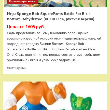
Игровые приставки
Игра Sponge Bob SquarePants Battle For Bikini
Bottom Rehydrated (XBOX One, русская версия)
Цена от: 1605 руб.
Рады представить вашему вниманию переиздание
всемирно известной истории жизни удивительных жителей
подводного городка Бикини Боттом - Sponge Bob
SquarePants Battle For Bikini Bottom Rehydrated на Xbox
One! Сюжетная линия полностью соответствует событиям
оригинальной игры «Губка Боб Квадратные...
Прочитать
Узнать цены...
больше
о
Игра
Sponge
Bob
SquarePants
Battle
For
Bikini