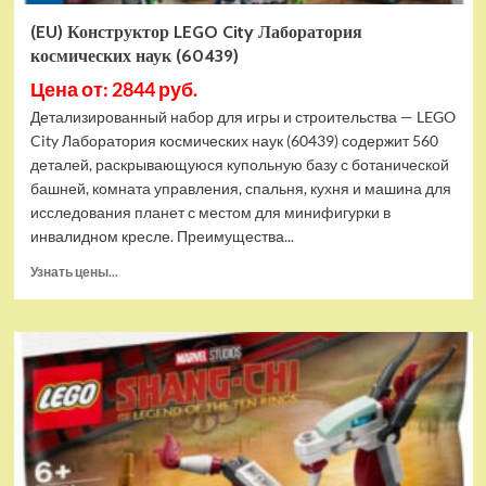
(EU) Конструктор LEGO City Лаборатория
космических наук (60439)
Цена от: 2844 руб.
Детализированный набор для игры и строительства — LEGO
City Лаборатория космических наук (60439) содержит 560
деталей, раскрывающуюся купольную базу с ботанической
башней, комната управления, спальня, кухня и машина для
исследования планет с местом для минифигурки в
инвалидном кресле. Преимущества...
Прочитать
Узнать цены...
больше
о
(EU)
Конструктор
LEGO
City
Лаборатория
космических
наук
(60439)