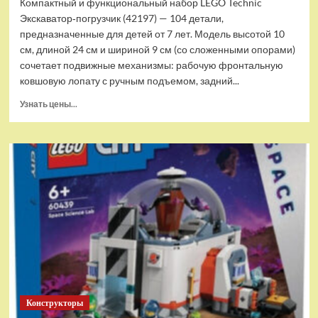
Компактный и функциональный набор LEGO Technic
Экскаватор‑погрузчик (42197) — 104 детали,
предназначенные для детей от 7 лет. Модель высотой 10
см, длиной 24 см и шириной 9 см (со сложенными опорами)
сочетает подвижные механизмы: рабочую фронтальную
ковшовую лопату с ручным подъемом, задний...
Прочитать
Узнать цены...
больше
о
(EU)
Конструктор
LEGO
Technic
Экскаватор-
погрузчик
(42197)
Конструкторы