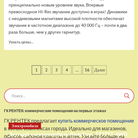
принципиально новым уровнем звука. Впервые
превосходное Hi-Res звучание доступно в играх! Динамики
с неодимовыми магнитами высокой плотности обеспечат
звучание в частотном диапазоне до 40 000 Гц – почти в два
раза больше, чем у других гарнитур.
Прочитать
Узнать цены...
больше
о
Проводные
наушники
Пагинация
1
2
3
4
…
56
Далее
с
микрофоном
записей
SteelSeries
Arctis
Pro
USB
ГК РЕНТЕК: коммерческие помещения на первых этажах
ГК РЕНТЕК предлагает
купить коммерческое помещение
Электромобили
в жилых комплексах города. Идеально для магазинов,
Детский электромобиль RiverToys T777TT 4WD
офисов, салонов красоты и аптек. Узнайте больше на