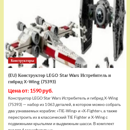
Конструктор
LEGO
Marvel
Шанг-
Чи
и
Великий
Защитник
(30454)
Конструкторы
(EU) Конструктор LEGO Star Wars Истребитель и
гибрид X-Wing (75393)
Цена от: 1590 руб.
Конструктор LEGO Star Wars Истребитель и гибрид X-Wing
(75393) — набор из 1 063 деталей, в котором можно собрать
два узнаваемых корабля: «TIE‑Wing» и «X‑Fighter», а также
перестроить их в классический TIE Fighter и X‑Wing с
подвижными крыльями и выдвижным шасси. В комплект
входят 4 минифигуры и...