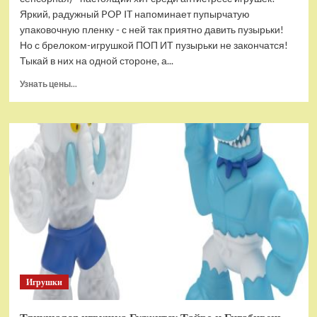
Яркий, радужный POP IT напоминает пупырчатую
упаковочную пленку - с ней так приятно давить пузырьки!
Но с брелоком-игрушкой ПОП ИТ пузырьки не закончатся!
Тыкай в них на одной стороне, а...
Прочитать
Узнать цены...
больше
о
Брелок-
игрушка
POP
IT
Квадрат
антистресс
(тактильная,
сенсорная)
Игрушки