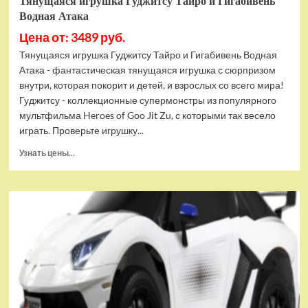
Тянущаяся игрушка Гуджитсу Тайро и Гигабивень
Водная Атака
Цена от: 3489 руб.
Тянущаяся игрушка Гуджитсу Тайро и Гигабивень Водная
Атака - фантастическая тянущаяся игрушка с сюрпризом
внутри, которая покорит и детей, и взрослых со всего мира!
Гуджитсу - коллекционные супермонстры из популярного
мультфильма Heroes of Goo Jit Zu, с которыми так весело
играть. Проверьте игрушку...
Прочитать
Узнать цены...
больше
о
Тянущаяся
игрушка
Гуджитсу
Тайро
и
Гигабивень
Водная
Атака