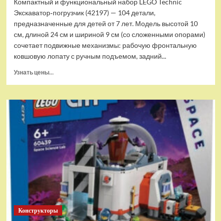
Компактный и функциональный набор LEGO Technic
Экскаватор‑погрузчик (42197) — 104 детали,
предназначенные для детей от 7 лет. Модель высотой 10
см, длиной 24 см и шириной 9 см (со сложенными опорами)
сочетает подвижные механизмы: рабочую фронтальную
ковшовую лопату с ручным подъемом, задний...
Прочитать
Узнать цены...
больше
о
(EU)
Конструктор
LEGO
Technic
Экскаватор-
погрузчик
(42197)
Конструкторы