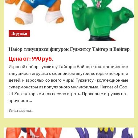
Bottom
Rehydrated
(XBOX
One,
русская
Игрушки
версия)
Набор тянущихся фигурок Гуджитсу Тайгор и Вайпер
Цена от: 990 руб.
Игровой набор Гуджитсу Тайгор и Вайпер - фантастические
тянущиеся игрушки с сюрпризом внутри, которые покорит и
детей, и взрослых со всего мира! Гуджитсу - коллекционные
супермонстры из популярного мультфильма Heroes of Goo
Jit Zu, с которыми так весело играть. Проверьте игрушку на
прочность...
Прочитать
Узнать цены...
больше
о
Набор
тянущихся