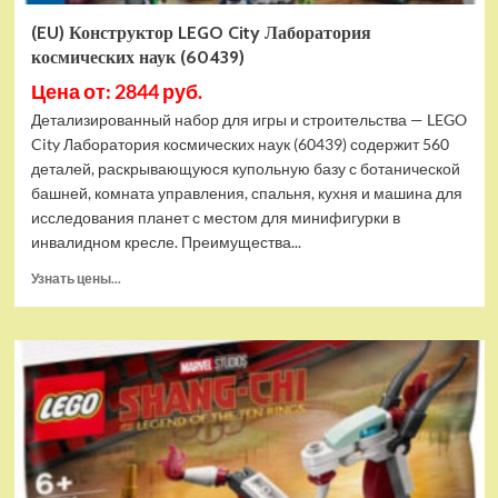
(EU) Конструктор LEGO City Лаборатория
космических наук (60439)
Цена от: 2844 руб.
Детализированный набор для игры и строительства — LEGO
City Лаборатория космических наук (60439) содержит 560
деталей, раскрывающуюся купольную базу с ботанической
башней, комната управления, спальня, кухня и машина для
исследования планет с местом для минифигурки в
инвалидном кресле. Преимущества...
Прочитать
Узнать цены...
больше
о
(EU)
Конструктор
LEGO
City
Лаборатория
космических
наук
(60439)