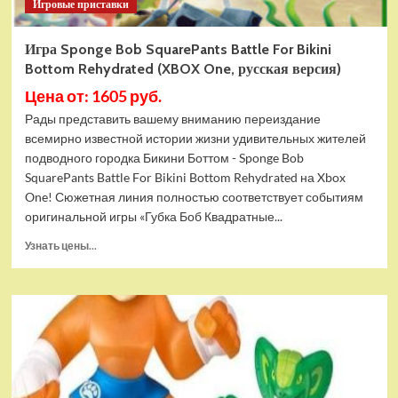
Игровые приставки
Игра Sponge Bob SquarePants Battle For Bikini
Bottom Rehydrated (XBOX One, русская версия)
Цена от: 1605 руб.
Рады представить вашему вниманию переиздание
всемирно известной истории жизни удивительных жителей
подводного городка Бикини Боттом - Sponge Bob
SquarePants Battle For Bikini Bottom Rehydrated на Xbox
One! Сюжетная линия полностью соответствует событиям
оригинальной игры «Губка Боб Квадратные...
Прочитать
Узнать цены...
больше
о
Игра
Sponge
Bob
SquarePants
Battle
For
Bikini