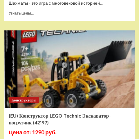
Шахматы - это игра с многовековой историей...
Прочитать
Узнать цены...
больше
о
Шахматы
магнитные
БУБА
кор.13,2*2,2*7см
ИГРАЕМ
ВМЕСТЕ
в
кор.2*192шт
ZY501598-
R4
Конструкторы
(EU) Конструктор LEGO Technic Экскаватор-
погрузчик (42197)
Цена от: 1290 руб.