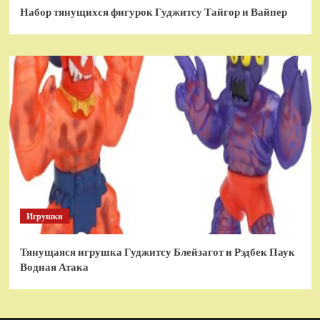
Набор тянущихся фигурок Гуджитсу Тайгор и Вайпер
Игрушки
Тянущаяся игрушка Гуджитсу Блейзагот и Рэдбек Паук
Водная Атака