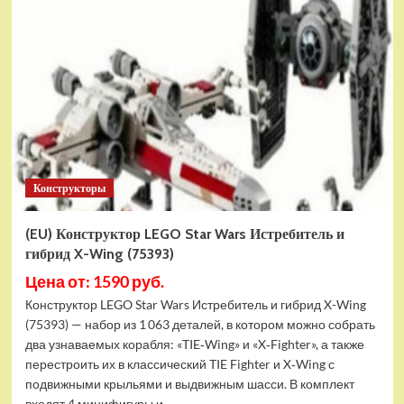
Конструктор
LEGO
Marvel
Шанг-
Чи
и
Великий
Защитник
(30454)
Конструкторы
(EU) Конструктор LEGO Star Wars Истребитель и
гибрид X-Wing (75393)
Цена от: 1590 руб.
Конструктор LEGO Star Wars Истребитель и гибрид X-Wing
(75393) — набор из 1 063 деталей, в котором можно собрать
два узнаваемых корабля: «TIE‑Wing» и «X‑Fighter», а также
перестроить их в классический TIE Fighter и X‑Wing с
подвижными крыльями и выдвижным шасси. В комплект
входят 4 минифигуры и...