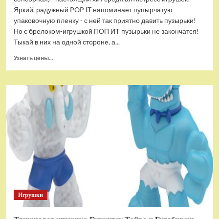
Яркий, радужный POP IT напоминает пупырчатую
упаковочную пленку - с ней так приятно давить пузырьки!
Но с брелоком-игрушкой ПОП ИТ пузырьки не закончатся!
Тыкай в них на одной стороне, а...
Прочитать
Узнать цены...
больше
о
Брелок-
игрушка
POP
IT
Квадрат
антистресс
(тактильная,
сенсорная)
Игрушки