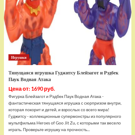
фигурок
Гуджитсу
Тайгор
и
Вайпер
Игрушки
Тянущаяся игрушка Гуджитсу Блейзагот и Рэдбек
Паук Водная Атака
Цена от: 1690 руб.
Фигурка Блейзагот и Рэдбек Паук Водная Атака -
фантастическая тянущаяся игрушка с сюрпризом внутри,
которая покорит и детей, и взрослых со всего мира!
Гуджитсу - коллекционные супермонстры из популярного
мультфильма Heroes of Goo Jit Zu, с которыми так весело
играть. Проверьте игрушку на прочность...