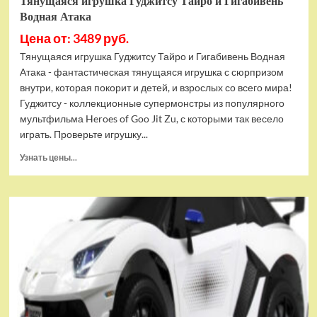
Тянущаяся игрушка Гуджитсу Тайро и Гигабивень
Водная Атака
Цена от: 3489 руб.
Тянущаяся игрушка Гуджитсу Тайро и Гигабивень Водная
Атака - фантастическая тянущаяся игрушка с сюрпризом
внутри, которая покорит и детей, и взрослых со всего мира!
Гуджитсу - коллекционные супермонстры из популярного
мультфильма Heroes of Goo Jit Zu, с которыми так весело
играть. Проверьте игрушку...
Прочитать
Узнать цены...
больше
о
Тянущаяся
игрушка
Гуджитсу
Тайро
и
Гигабивень
Водная
Атака