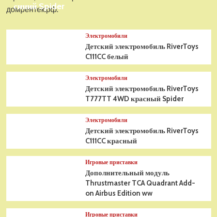
синий Spider
домрентек.рф.
Электромобили
Детский электромобиль RiverToys
C111CC белый
Электромобили
Детский электромобиль RiverToys
T777TT 4WD красный Spider
Электромобили
Детский электромобиль RiverToys
C111CC красный
Игровые приставки
Дополнительный модуль
Thrustmaster TCA Quadrant Add-
on Airbus Edition ww
Игровые приставки