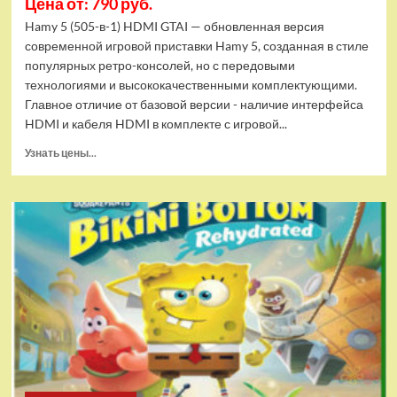
Цена от: 790 руб.
Hamy 5 (505-в-1) HDMI GTAI — обновленная версия
современной игровой приставки Hamy 5, созданная в стиле
популярных ретро-консолей, но с передовыми
технологиями и высококачественными комплектующими.
Главное отличие от базовой версии - наличие интерфейса
HDMI и кабеля HDMI в комплекте с игровой...
Прочитать
Узнать цены...
больше
о
Игровая
приставка
Hamy
5
(505-
в-1)
HDMI
GTA