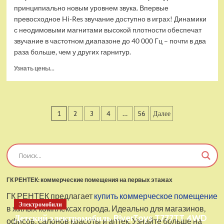
принципиально новым уровнем звука. Впервые
превосходное Hi-Res звучание доступно в играх! Динамики
с неодимовыми магнитами высокой плотности обеспечат
звучание в частотном диапазоне до 40 000 Гц – почти в два
раза больше, чем у других гарнитур.
Прочитать
Узнать цены...
больше
о
Проводные
наушники
Пагинация
1
2
3
4
…
56
Далее
с
микрофоном
записей
SteelSeries
Arctis
Pro
USB
ГК РЕНТЕК: коммерческие помещения на первых этажах
ГК РЕНТЕК предлагает
купить коммерческое помещение
Электромобили
в жилых комплексах города. Идеально для магазинов,
Детский электромобиль RiverToys T777TT 4WD
офисов, салонов красоты и аптек. Узнайте больше на