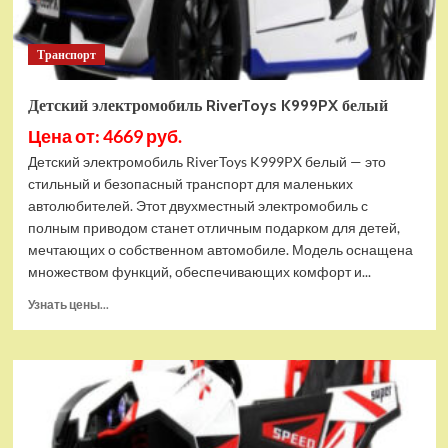
Транспорт
Детский электромобиль RiverToys K999PX белый
Цена от: 4669 руб.
Детский электромобиль RiverToys K999PX белый — это
стильный и безопасный транспорт для маленьких
автолюбителей. Этот двухместный электромобиль с
полным приводом станет отличным подарком для детей,
мечтающих о собственном автомобиле. Модель оснащена
множеством функций, обеспечивающих комфорт и...
Прочитать
Узнать цены...
больше
о
Детский
электромобиль
RiverToys
K999PX
белый