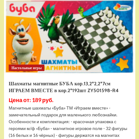
электромобиль
RiverToys
F888FF
красный
Настольные игры
Шахматы магнитные БУБА кор.13,2*2,2*7см
ИГРАЕМ ВМЕСТЕ в кор.2*192шт ZY501598-R4
Цена от: 189 руб.
Магнитные шахматы «Буба» ТМ «Играем вместе» -
замечательный подарок для маленького любознайки.
Особенности и комплектация: - красочная упаковка с
героями м/ф «Буба» - магнитное игровое поле - 32 фигуры
(16 белых и 16 чёрных) - фигуры держатся на магнитах