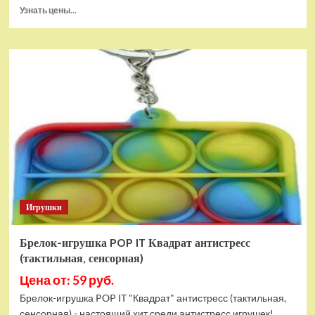
Прочитать
Узнать цены...
больше
о
Тянущаяся
игрушка
Гуджитсу
Блейзагот
и
Рэдбек
Паук
Водная
Атака
Игрушки
Брелок-игрушка POP IT Квадрат антистресс
(тактильная, сенсорная)
Цена от: 59 руб.
Брелок-игрушка POP IT "Квадрат" антистресс (тактильная,
сенсорная) - настоящий хит среди антистресс игрушек!