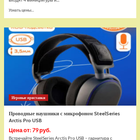
Прочитать
Узнать цены...
больше
о
(EU)
Конструктор
LEGO
Star
Wars
Истребитель
и
гибрид
X-
Wing
(75393)
Игровые приставки
Проводные наушники с микрофоном SteelSeries
Arctis Pro USB
Цена от: 79 руб.
Встречайте SteelSeries Arctis Pro USB – гарнитура с