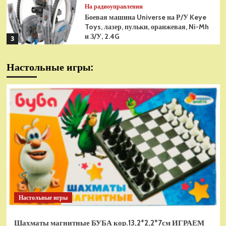
На радиоуправлении
Боевая машина Universe на Р/У Keye
Toys, лазер, пульки, оранжевая, Ni-Mh
и З/У, 2.4G
3
На радиоуправлении
Настольные игры:
Радиоуправляемая модель
снегоуборщик Hui Na Toys 1к18
(HN1586)
4
На радиоуправлении
Р/У танк Taigen 1/16
Panzerkampfwagen III (Германия) HC
(для ИК танкового боя) V3 2.4G RTR,
5
TG3848-1HC-IR3.0
На радиоуправлении
Радиоуправляемый танк Torro
Sturmtiger Panzer 1к16
Настольные игры
(TR1111700300)
1
Шахматы магнитные БУБА кор.13,2*2,2*7см ИГРАЕМ