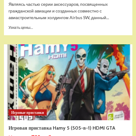
Являясь частью серии аксессуаров, посвященных
гражданской авиации и созданных совместно с
авиастроительным холдингом Airbus SW, данный...
Прочитать
Узнать цены...
больше
о
Дополнительный
модуль
Thrustmaster
TCA
Quadrant
Add-
on
Airbus
Edition
ww
Игровые приставки
Игровая приставка Hamy 5 (505-в-1) HDMI GTA