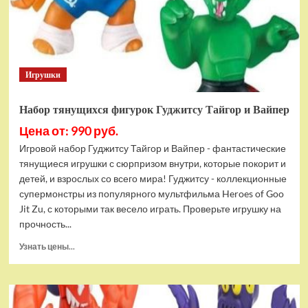
Bottom
Rehydrated
(XBOX
One,
русская
Игрушки
версия)
Набор тянущихся фигурок Гуджитсу Тайгор и Вайпер
Цена от: 990 руб.
Игровой набор Гуджитсу Тайгор и Вайпер - фантастические
тянущиеся игрушки с сюрпризом внутри, которые покорит и
детей, и взрослых со всего мира! Гуджитсу - коллекционные
супермонстры из популярного мультфильма Heroes of Goo
Jit Zu, с которыми так весело играть. Проверьте игрушку на
прочность...
Прочитать
Узнать цены...
больше
о
Набор
тянущихся