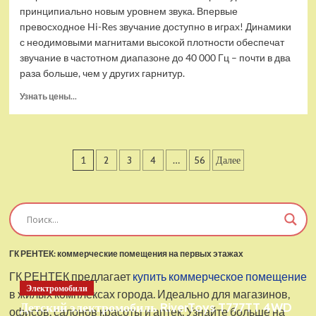
принципиально новым уровнем звука. Впервые
превосходное Hi-Res звучание доступно в играх! Динамики
с неодимовыми магнитами высокой плотности обеспечат
звучание в частотном диапазоне до 40 000 Гц – почти в два
раза больше, чем у других гарнитур.
Прочитать
Узнать цены...
больше
о
Проводные
наушники
Пагинация
1
2
3
4
…
56
Далее
с
микрофоном
записей
SteelSeries
Arctis
Pro
USB
ГК РЕНТЕК: коммерческие помещения на первых этажах
ГК РЕНТЕК предлагает
купить коммерческое помещение
Электромобили
в жилых комплексах города. Идеально для магазинов,
Детский электромобиль RiverToys T777TT 4WD
офисов, салонов красоты и аптек. Узнайте больше на