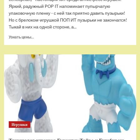
Яркий, радужный POP IT напоминает пупырчатую
упаковочную пленку - с ней так приятно давить пузырьки!
Но с брелоком-игрушкой ПОП ИТ пузырьки не закончатся!
Тыкай в них на одной стороне, а...
Прочитать
Узнать цены...
больше
о
Брелок-
игрушка
POP
IT
Квадрат
антистресс
(тактильная,
сенсорная)
Игрушки