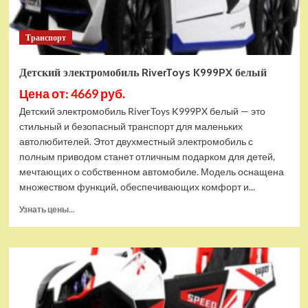
Транспорт
Детский электромобиль RiverToys K999PX белый
Цена от: 4669 руб.
Детский электромобиль RiverToys K999PX белый — это
стильный и безопасный транспорт для маленьких
автолюбителей. Этот двухместный электромобиль с
полным приводом станет отличным подарком для детей,
мечтающих о собственном автомобиле. Модель оснащена
множеством функций, обеспечивающих комфорт и...
Прочитать
Узнать цены...
больше
о
Детский
электромобиль
RiverToys
K999PX
белый