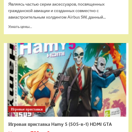
Являясь частью серии аксессуаров, посвященных
гражданской авиации и созданных совместно с
авиастроительным холдингом Airbus SW, данный...
Прочитать
Узнать цены...
больше
о
Дополнительный
модуль
Thrustmaster
TCA
Quadrant
Add-
on
Airbus
Edition
ww
Игровые приставки
Игровая приставка Hamy 5 (505-в-1) HDMI GTA