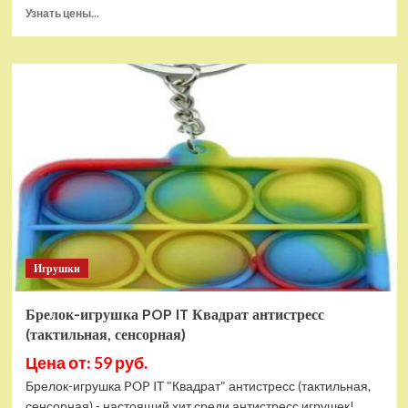
Прочитать
Узнать цены...
больше
о
Тянущаяся
игрушка
Гуджитсу
Блейзагот
и
Рэдбек
Паук
Водная
Атака
Игрушки
Брелок-игрушка POP IT Квадрат антистресс
(тактильная, сенсорная)
Цена от: 59 руб.
Брелок-игрушка POP IT "Квадрат" антистресс (тактильная,
сенсорная) - настоящий хит среди антистресс игрушек!