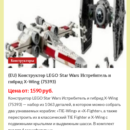
Конструктор
LEGO
Marvel
Шанг-
Чи
и
Великий
Защитник
(30454)
Конструкторы
(EU) Конструктор LEGO Star Wars Истребитель и
гибрид X-Wing (75393)
Цена от: 1590 руб.
Конструктор LEGO Star Wars Истребитель и гибрид X-Wing
(75393) — набор из 1 063 деталей, в котором можно собрать
два узнаваемых корабля: «TIE‑Wing» и «X‑Fighter», а также
перестроить их в классический TIE Fighter и X‑Wing с
подвижными крыльями и выдвижным шасси. В комплект
входят 4 минифигуры и...