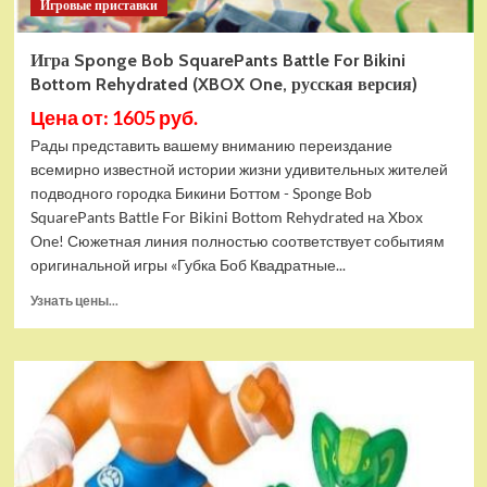
Игровые приставки
Игра Sponge Bob SquarePants Battle For Bikini
Bottom Rehydrated (XBOX One, русская версия)
Цена от: 1605 руб.
Рады представить вашему вниманию переиздание
всемирно известной истории жизни удивительных жителей
подводного городка Бикини Боттом - Sponge Bob
SquarePants Battle For Bikini Bottom Rehydrated на Xbox
One! Сюжетная линия полностью соответствует событиям
оригинальной игры «Губка Боб Квадратные...
Прочитать
Узнать цены...
больше
о
Игра
Sponge
Bob
SquarePants
Battle
For
Bikini