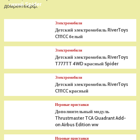
синий Spider
домрентек.рф.
Электромобили
Детский электромобиль RiverToys
C111CC белый
Электромобили
Детский электромобиль RiverToys
T777TT 4WD красный Spider
Электромобили
Детский электромобиль RiverToys
C111CC красный
Игровые приставки
Дополнительный модуль
Thrustmaster TCA Quadrant Add-
on Airbus Edition ww
Игровые приставки