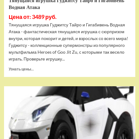
Тянущаяся игрушка Гуджитсу Тайро и Гигабивень
Водная Атака
Цена от: 3489 руб.
Тянущаяся игрушка Гуджитсу Тайро и Гигабивень Водная
Атака - фантастическая тянущаяся игрушка с сюрпризом
внутри, которая покорит и детей, и взрослых со всего мира!
Гуджитсу - коллекционные супермонстры из популярного
мультфильма Heroes of Goo Jit Zu, с которыми так весело
играть. Проверьте игрушку...
Прочитать
Узнать цены...
больше
о
Тянущаяся
игрушка
Гуджитсу
Тайро
и
Гигабивень
Водная
Атака