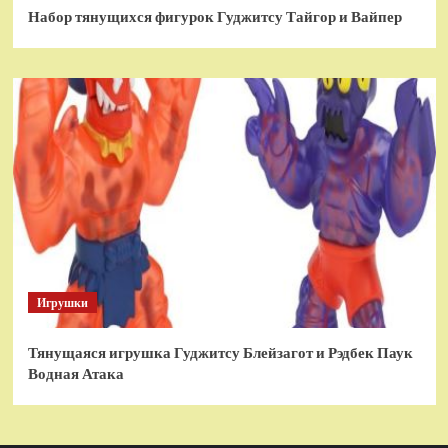
Набор тянущихся фигурок Гуджитсу Тайгор и Вайпер
Игрушки
Тянущаяся игрушка Гуджитсу Блейзагот и Рэдбек Паук
Водная Атака