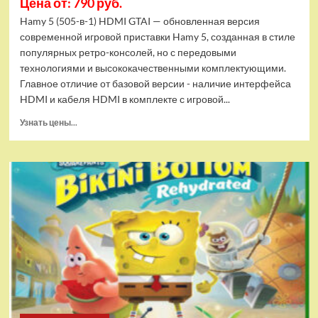
Цена от: 790 руб.
Hamy 5 (505-в-1) HDMI GTAI — обновленная версия
современной игровой приставки Hamy 5, созданная в стиле
популярных ретро-консолей, но с передовыми
технологиями и высококачественными комплектующими.
Главное отличие от базовой версии - наличие интерфейса
HDMI и кабеля HDMI в комплекте с игровой...
Прочитать
Узнать цены...
больше
о
Игровая
приставка
Hamy
5
(505-
в-1)
HDMI
GTA