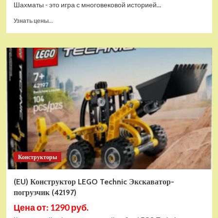
Шахматы - это игра с многовековой историей...
Прочитать
Узнать цены...
больше
о
Шахматы
магнитные
БУБА
кор.13,2*2,2*7см
ИГРАЕМ
ВМЕСТЕ
в
кор.2*192шт
ZY501598-
R4
Конструкторы
(EU) Конструктор LEGO Technic Экскаватор-
погрузчик (42197)
Цена от: 1290 руб.