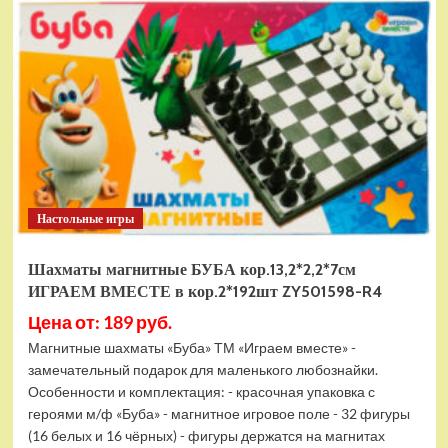
электромобиль
RiverToys
F888FF
красный
Настольные игры
Шахматы магнитные БУБА кор.13,2*2,2*7см
ИГРАЕМ ВМЕСТЕ в кор.2*192шт ZY501598-R4
Цена от: 189 руб.
Магнитные шахматы «Буба» ТМ «Играем вместе» -
замечательный подарок для маленького любознайки.
Особенности и комплектация: - красочная упаковка с
героями м/ф «Буба» - магнитное игровое поле - 32 фигуры
(16 белых и 16 чёрных) - фигуры держатся на магнитах