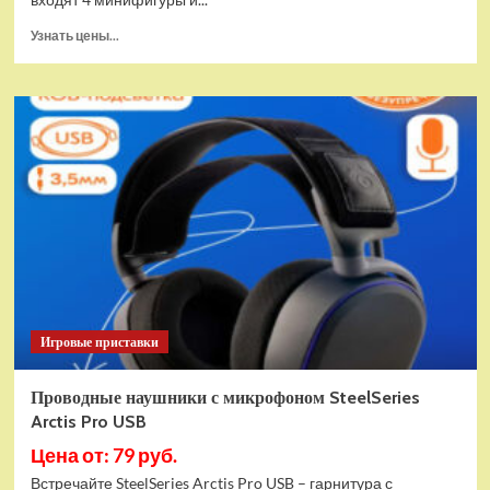
Прочитать
Узнать цены...
больше
о
(EU)
Конструктор
LEGO
Star
Wars
Истребитель
и
гибрид
X-
Wing
(75393)
Игровые приставки
Проводные наушники с микрофоном SteelSeries
Arctis Pro USB
Цена от: 79 руб.
Встречайте SteelSeries Arctis Pro USB – гарнитура с