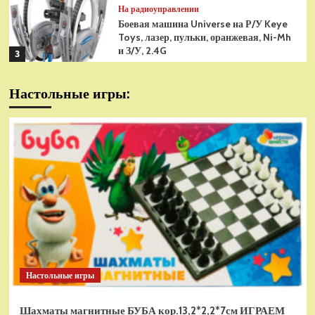
На радиоуправлении
Боевая машина Universe на Р/У Keye
Toys, лазер, пульки, оранжевая, Ni-Mh
и З/У, 2.4G
3
На радиоуправлении
Настольные игры:
Радиоуправляемая модель
снегоуборщик Hui Na Toys 1к18
(HN1586)
4
На радиоуправлении
Р/У танк Taigen 1/16
Panzerkampfwagen III (Германия) HC
(для ИК танкового боя) V3 2.4G RTR,
5
TG3848-1HC-IR3.0
На радиоуправлении
Радиоуправляемый танк Torro
Sturmtiger Panzer 1к16
Настольные игры
(TR1111700300)
1
Шахматы магнитные БУБА кор.13,2*2,2*7см ИГРАЕМ