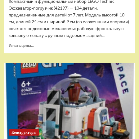
Компактный и функциональный набор LEGO Technic
Экскаватор‑погрузчик (42197) — 104 детали,
предназначенные для детей от 7 лет. Модель высотой 10
см, длиной 24 см и шириной 9 см (со сложенными опорами)
сочетает подвижные механизмы: рабочую фронтальную
ковшовую лопату с ручным подъемом, задний...
Прочитать
Узнать цены...
больше
о
(EU)
Конструктор
LEGO
Technic
Экскаватор-
погрузчик
(42197)
Конструкторы