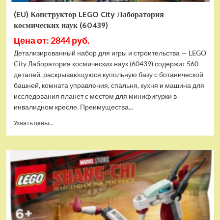
(EU) Конструктор LEGO City Лаборатория
космических наук (60439)
Цена от: 2844 руб.
Детализированный набор для игры и строительства — LEGO
City Лаборатория космических наук (60439) содержит 560
деталей, раскрывающуюся купольную базу с ботанической
башней, комната управления, спальня, кухня и машина для
исследования планет с местом для минифигурки в
инвалидном кресле. Преимущества...
Прочитать
Узнать цены...
больше
о
(EU)
Конструктор
LEGO
City
Лаборатория
космических
наук
(60439)