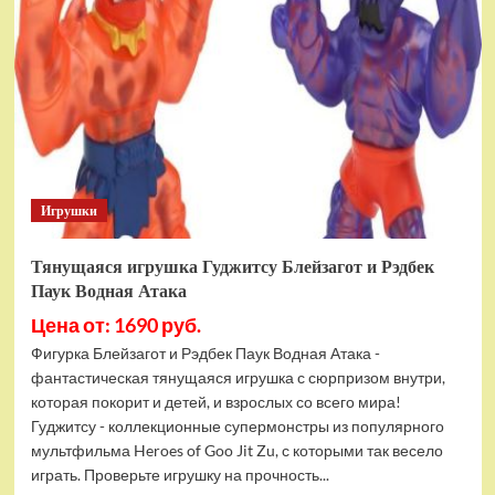
фигурок
Гуджитсу
Тайгор
и
Вайпер
Игрушки
Тянущаяся игрушка Гуджитсу Блейзагот и Рэдбек
Паук Водная Атака
Цена от: 1690 руб.
Фигурка Блейзагот и Рэдбек Паук Водная Атака -
фантастическая тянущаяся игрушка с сюрпризом внутри,
которая покорит и детей, и взрослых со всего мира!
Гуджитсу - коллекционные супермонстры из популярного
мультфильма Heroes of Goo Jit Zu, с которыми так весело
играть. Проверьте игрушку на прочность...