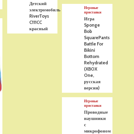
Детский
Игровые
электромобиль
приставки
RiverToys
Игра
C111CC
Sponge
красный
Bob
SquarePants
Battle For
Bikini
Bottom
Rehydrated
(XBOX
One,
русская
версия)
Игровые
приставки
Проводные
наушники
с
микрофоном