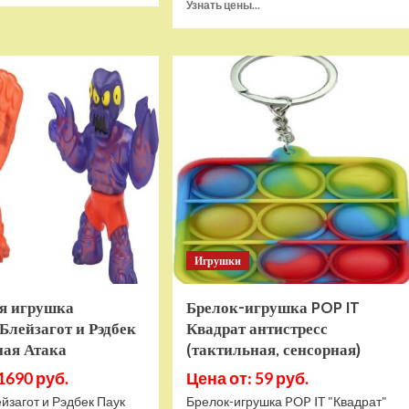
Прочитать
Узнать цены...
о
больше
Игровая
о
приставка
Игра
Hamy
Sponge
5
Bob
(505-
SquarePants
в-1)
Battle
HDMI
For
GTA
Bikini
Bottom
Rehydrated
(XBOX
One,
русская
Игрушки
версия)
я игрушка
Брелок-игрушка POP IT
Блейзагот и Рэдбек
Квадрат антистресс
ная Атака
(тактильная, сенсорная)
1690 руб.
Цена от: 59 руб.
йзагот и Рэдбек Паук
Брелок-игрушка POP IT "Квадрат"