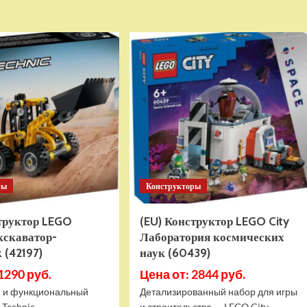
о
о
Детский
Детский
электромобиль
электромобиль
RiverToys
RiverToys
K999PX
F888FF
белый
красный
ры
Конструкторы
структор LEGO
(EU) Конструктор LEGO City
кскаватор-
Лаборатория космических
 (42197)
наук (60439)
1290 руб.
Цена от: 2844 руб.
 и функциональный
Детализированный набор для игры
 Technic
и строительства — LEGO City