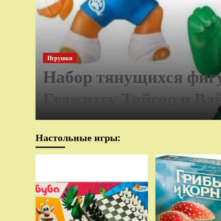
Игрушки
Набор тянущихся фиг
Гуджитсу Тайгор и Ва
Настольные игры: