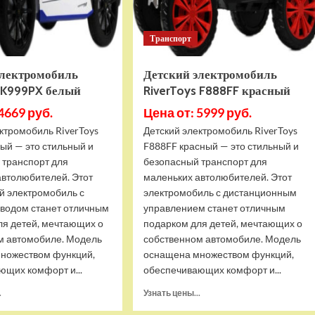
Транспорт
электромобиль
Детский электромобиль
s K999PX белый
RiverToys F888FF красный
4669 руб.
Цена от: 5999 руб.
ктромобиль RiverToys
Детский электромобиль RiverToys
ый — это стильный и
F888FF красный — это стильный и
 транспорт для
безопасный транспорт для
автолюбителей. Этот
маленьких автолюбителей. Этот
й электромобиль с
электромобиль с дистанционным
водом станет отличным
управлением станет отличным
ля детей, мечтающих о
подарком для детей, мечтающих о
м автомобиле. Модель
собственном автомобиле. Модель
ножеством функций,
оснащена множеством функций,
ющих комфорт и...
обеспечивающих комфорт и...
Прочитать
Прочитать
.
Узнать цены...
больше
больше