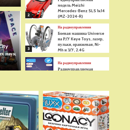
модель Meizhi
Mercedes-Benz SLS 1к14
2
(MZ-2024-R)
Игрушки
На радиоуправлении
грушка Гуджитсу
Бре
Боевая машина Universe
на Р/У Keye Toys, лазер,
Рэдбек Паук Водная
анти
пульки, оранжевая, Ni-
City
3
Mh и З/У, 2.4G
х наук
сенс
На радиоуправлении
Радиоуправляемая
модель снегоуборщик Hui
Na Toys 1к18 (HN1586)
4
На радиоуправлении
Р/У танк Taigen 1/16
Panzerkampfwagen III
(Германия) HC (для ИК
танкового боя) V3 2.4G
5
RTR, TG3848-1HC-IR3.0