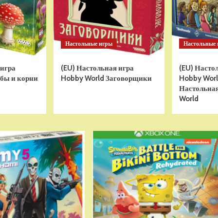
Настольные игры
Настольные
 игра
(EU) Настольная игра
(EU) Насто
бы и корни
Hobby World Заговорщики
Hobby World
Настольная
World