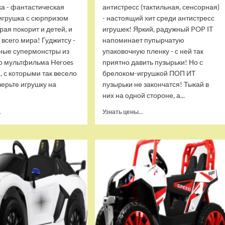
ка - фантастическая
антистресс (тактильная, сенсорная)
игрушка с сюрпризом
- настоящий хит среди антистресс
орая покорит и детей, и
игрушек! Яркий, радужный POP IT
 всего мира! Гуджитсу -
напоминает пупырчатую
ные супермонстры из
упаковочную пленку - с ней так
о мультфильма Heroes
приятно давить пузырьки! Но с
u, с которыми так весело
брелоком-игрушкой ПОП ИТ
верьте игрушку на
пузырьки не закончатся! Тыкай в
них на одной стороне, а...
Прочитать
Прочитать
.
Узнать цены...
больше
больше
о
о
Тянущаяся
Брелок-
игрушка
игрушка
Гуджитсу
POP
Блейзагот
IT
и
Квадрат
Рэдбек
антистресс
Паук
(тактильная,
Водная
сенсорная)
Атака