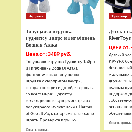
Игрушки
Транспорт
Тянущаяся игрушка
Детский 
Гуджитсу Тайро и Гигабивень
RiverToy
Водная Атака
Цена от: 
Цена от: 3489 руб.
Детский эле
K999PX бел
Тянущаяся игрушка Гуджитсу Тайро
безопасный
и Гигабивень Водная Атака -
маленьких 
фантастическая тянущаяся
двухместны
игрушка с сюрпризом внутри,
полным при
которая покорит и детей, и взрослых
подарком д
со всего мира! Гуджитсу -
собственно
коллекционные супермонстры из
оснащена м
популярного мультфильма Heroes
обеспечива
of Goo Jit Zu, с которыми так весело
играть. Проверьте игрушку...
Узнать цены..
Прочитать
Узнать цены...