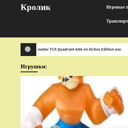
Перейти
Кролик
Игровые 
к
содержимому
Транспор
rustmaster TCA Quadrant Add-on Airbus Edition ww
И
Игрушки: