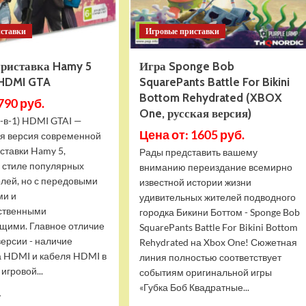
иставки
Игровые приставки
приставка Hamy 5
Игра Sponge Bob
 HDMI GTA
SquarePants Battle For Bikini
Bottom Rehydrated (XBOX
790 руб.
One, русская версия)
-в-1) HDMI GTAI —
Цена от: 1605 руб.
я версия современной
ставки Hamy 5,
Рады представить вашему
в стиле популярных
вниманию переиздание всемирно
олей, но с передовыми
известной истории жизни
ми и
удивительных жителей подводного
ственными
городка Бикини Боттом - Sponge Bob
щими. Главное отличие
SquarePants Battle For Bikini Bottom
версии - наличие
Rehydrated на Xbox One! Сюжетная
 HDMI и кабеля HDMI в
линия полностью соответствует
игровой...
событиям оригинальной игры
«Губка Боб Квадратные...
Прочитать
.
больше