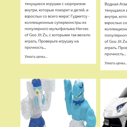
тянущиеся игрушки с сюрпризом
Водная Ата
внутри, которые покорит и детей, и
тянущаяся 
взрослых со всего мира! Гуджитсу -
внутри, кот
коллекционные супермонстры из
взрослых со
популярного мультфильма Heroes
коллекцион
of Goo Jit Zu, с которыми так весело
популярног
играть. Проверьте игрушку на
of Goo Jit Z
прочность...
играть. Про
прочность...
Прочитать
Узнать цены...
больше
Узнать цены..
о
Набор
тянущихся
фигурок
Гуджитсу
Тайгор
и
Вайпер