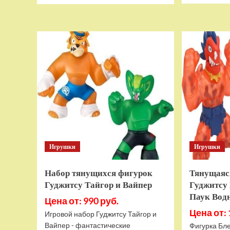
о
Дополнительный
модуль
Thrustmaster
TCA
Quadrant
Add-
on
Airbus
Edition
ww
Игрушки
Игрушки
Набор тянущихся фигурок
Тянущаяс
Гуджитсу Тайгор и Вайпер
Гуджитсу 
Паук Вод
Цена от: 990 руб.
Цена от: 
Игровой набор Гуджитсу Тайгор и
Вайпер - фантастические
Фигурка Бле