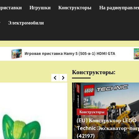
приставки
Игрушки
Конструкторы
На радиоуправле
т
Электромобили
гровая приставка Hamy 5 (505-в-1) HDMI GTA
Игра Spon
Конструкторы:
Конструкторы
(EU) Конструктор LEGO
Technic Экскаватор-пог
(42197)