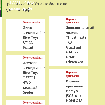
T777TT 4WD
На радиоуправлении
красоты и аптек. Узнайте больше на
Р/У танк Taigen 1/16
синий Spider
домрентек.рф.
Panzerkampfwagen III
(Германия) HC (для ИК
Игровые
танкового боя) V3 2.4G
5
Электромобили
приставки
RTR, TG3848-1HC-IR3.0
Детский
Дополнительный
электромобиль
модуль
RiverToys
Thrustmaster
C111CC
TCA
белый
Quadrant
Add-on
Airbus
Электромобили
Edition ww
Детский
электромобиль
RiverToys
Игровые
приставки
T777TT
Игровая
4WD
приставка
красный
Hamy 5
Spider
(505-в-1)
HDMI GTA
Электромобили