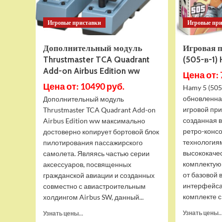
Игровые приставки
Игровые пр
Дополнительный модуль
Игровая 
Thrustmaster TCA Quadrant
(505-в-1)
Add-on Airbus Edition ww
Цена от: 
Цена от: 10490 руб.
Hamy 5 (505
обновленна
Дополнительный модуль
игровой при
Thrustmaster TCA Quadrant Add-on
созданная 
Airbus Edition ww максимально
ретро-конс
достоверно копирует бортовой блок
технология
пилотирования пассажирского
высококаче
самолета. Являясь частью серии
комплектую
аксессуаров, посвященных
от базовой 
гражданской авиации и созданных
интерфейса
совместно с авиастроительным
комплекте с 
холдингом Airbus SW, данный...
Прочитать
Узнать цены..
Узнать цены...
больше