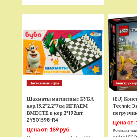
больше
о
Тянущаяся
игрушка
Гуджитсу
Тайро
и
Гигабивень
Водная
Атака
Настольные игры
Конструкто
Шахматы магнитные БУБА
(EU) Кон
кор.13,2*2,2*7см ИГРАЕМ
Technic Э
ВМЕСТЕ в кор.2*192шт
погрузчик
ZY501598-R4
Цена от: 
Цена от: 189 руб.
Компактный
набор LEGO