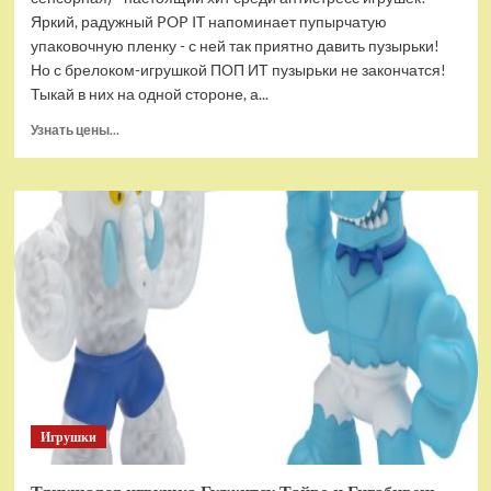
Яркий, радужный POP IT напоминает пупырчатую
упаковочную пленку - с ней так приятно давить пузырьки!
Но с брелоком-игрушкой ПОП ИТ пузырьки не закончатся!
Тыкай в них на одной стороне, а...
Прочитать
Узнать цены...
больше
о
Брелок-
игрушка
POP
IT
Квадрат
антистресс
(тактильная,
сенсорная)
Игрушки