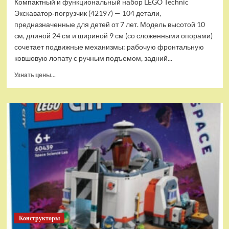
Компактный и функциональный набор LEGO Technic
Экскаватор‑погрузчик (42197) — 104 детали,
предназначенные для детей от 7 лет. Модель высотой 10
см, длиной 24 см и шириной 9 см (со сложенными опорами)
сочетает подвижные механизмы: рабочую фронтальную
ковшовую лопату с ручным подъемом, задний...
Прочитать
Узнать цены...
больше
о
(EU)
Конструктор
LEGO
Technic
Экскаватор-
погрузчик
(42197)
Конструкторы