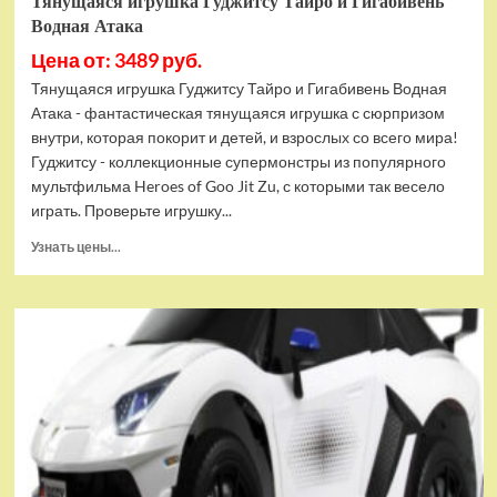
Тянущаяся игрушка Гуджитсу Тайро и Гигабивень
Водная Атака
Цена от: 3489 руб.
Тянущаяся игрушка Гуджитсу Тайро и Гигабивень Водная
Атака - фантастическая тянущаяся игрушка с сюрпризом
внутри, которая покорит и детей, и взрослых со всего мира!
Гуджитсу - коллекционные супермонстры из популярного
мультфильма Heroes of Goo Jit Zu, с которыми так весело
играть. Проверьте игрушку...
Прочитать
Узнать цены...
больше
о
Тянущаяся
игрушка
Гуджитсу
Тайро
и
Гигабивень
Водная
Атака