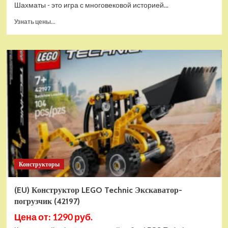
Шахматы - это игра с многовековой историей...
Прочитать
Узнать цены...
больше
о
Шахматы
магнитные
БУБА
кор.13,2*2,2*7см
ИГРАЕМ
ВМЕСТЕ
в
кор.2*192шт
ZY501598-
R4
Конструкторы
(EU) Конструктор LEGO Technic Экскаватор-
погрузчик (42197)
Цена от: 1290 руб.