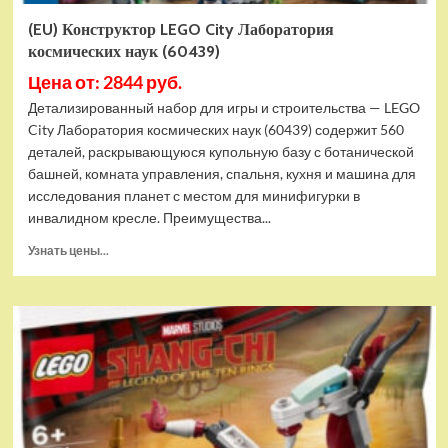
(EU) Конструктор LEGO City Лаборатория
космических наук (60439)
Цена от: 2844 руб.
Детализированный набор для игры и строительства — LEGO
City Лаборатория космических наук (60439) содержит 560
деталей, раскрывающуюся купольную базу с ботанической
башней, комната управления, спальня, кухня и машина для
исследования планет с местом для минифигурки в
инвалидном кресле. Преимущества...
Прочитать
Узнать цены...
больше
о
(EU)
Конструктор
LEGO
City
Лаборатория
космических
наук
(60439)