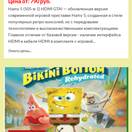
Цена от: 790 руб.
Hamy 5 (505-в-1) HDMI GTAI — обновленная версия
современной игровой приставки Hamy 5, созданная в стиле
популярных ретро-консолей, но с передовыми
технологиями и высококачественными комплектующими.
Главное отличие от базовой версии - наличие интерфейса
HDMI и кабеля HDMI в комплекте с игровой...
Прочитать
Узнать цены...
больше
о
Игровая
приставка
Hamy
5
(505-
в-1)
HDMI
GTA