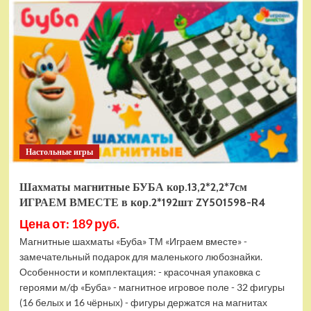
электромобиль
RiverToys
F888FF
красный
Настольные игры
Шахматы магнитные БУБА кор.13,2*2,2*7см
ИГРАЕМ ВМЕСТЕ в кор.2*192шт ZY501598-R4
Цена от: 189 руб.
Магнитные шахматы «Буба» ТМ «Играем вместе» -
замечательный подарок для маленького любознайки.
Особенности и комплектация: - красочная упаковка с
героями м/ф «Буба» - магнитное игровое поле - 32 фигуры
(16 белых и 16 чёрных) - фигуры держатся на магнитах