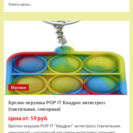
Прочитать
Узнать цены...
больше
о
Тянущаяся
игрушка
Гуджитсу
Блейзагот
и
Рэдбек
Паук
Водная
Атака
Игрушки
Брелок-игрушка POP IT Квадрат антистресс
(тактильная, сенсорная)
Цена от: 59 руб.
Брелок-игрушка POP IT "Квадрат" антистресс (тактильная,
сенсорная) - настоящий хит среди антистресс игрушек!