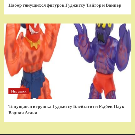
Набор тянущихся фигурок Гуджитсу Тайгор и Вайпер
Игрушки
Тянущаяся игрушка Гуджитсу Блейзагот и Рэдбек Паук
Водная Атака