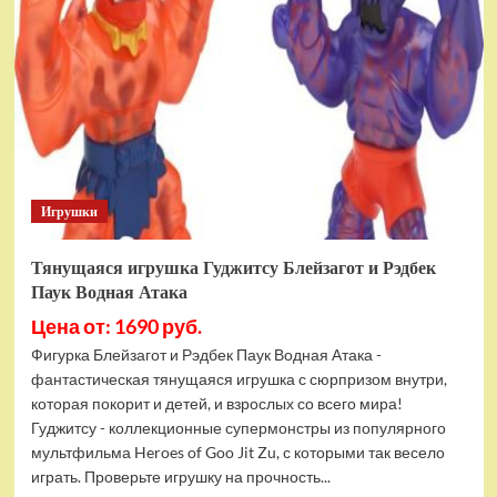
фигурок
Гуджитсу
Тайгор
и
Вайпер
Игрушки
Тянущаяся игрушка Гуджитсу Блейзагот и Рэдбек
Паук Водная Атака
Цена от: 1690 руб.
Фигурка Блейзагот и Рэдбек Паук Водная Атака -
фантастическая тянущаяся игрушка с сюрпризом внутри,
которая покорит и детей, и взрослых со всего мира!
Гуджитсу - коллекционные супермонстры из популярного
мультфильма Heroes of Goo Jit Zu, с которыми так весело
играть. Проверьте игрушку на прочность...