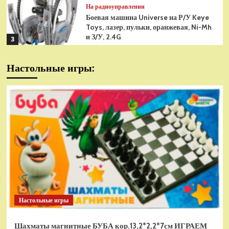
На радиоуправлении
Боевая машина Universe на Р/У Keye
Toys, лазер, пульки, оранжевая, Ni-Mh
и З/У, 2.4G
3
На радиоуправлении
Настольные игры:
Радиоуправляемая модель
снегоуборщик Hui Na Toys 1к18
(HN1586)
4
На радиоуправлении
Р/У танк Taigen 1/16
Panzerkampfwagen III (Германия) HC
(для ИК танкового боя) V3 2.4G RTR,
5
TG3848-1HC-IR3.0
На радиоуправлении
Радиоуправляемый танк Torro
Sturmtiger Panzer 1к16
Настольные игры
(TR1111700300)
1
Шахматы магнитные БУБА кор.13,2*2,2*7см ИГРАЕМ