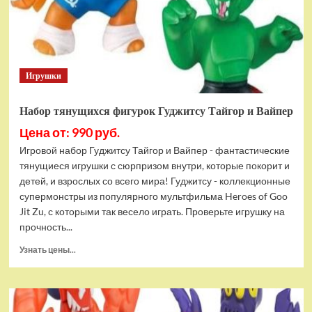
Bottom
Rehydrated
(XBOX
One,
русская
Игрушки
версия)
Набор тянущихся фигурок Гуджитсу Тайгор и Вайпер
Цена от: 990 руб.
Игровой набор Гуджитсу Тайгор и Вайпер - фантастические
тянущиеся игрушки с сюрпризом внутри, которые покорит и
детей, и взрослых со всего мира! Гуджитсу - коллекционные
супермонстры из популярного мультфильма Heroes of Goo
Jit Zu, с которыми так весело играть. Проверьте игрушку на
прочность...
Прочитать
Узнать цены...
больше
о
Набор
тянущихся