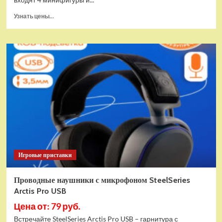
Прочитать
Узнать цены...
больше
о
(EU)
Конструктор
LEGO
Star
Wars
Истребитель
и
гибрид
X-
Wing
(75393)
Игровые приставки
Проводные наушники с микрофоном SteelSeries
Arctis Pro USB
Цена от: 79 руб.
Встречайте SteelSeries Arctis Pro USB – гарнитура с