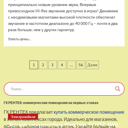
принципиально новым уровнем звука. Впервые
превосходное Hi-Res звучание доступно в играх! Динамики
с неодимовыми магнитами высокой плотности обеспечат
звучание в частотном диапазоне до 40 000 Гц – почти в два
раза больше, чем у других гарнитур.
Прочитать
Узнать цены...
больше
о
Проводные
наушники
Пагинация
1
2
3
4
…
56
Далее
с
микрофоном
записей
SteelSeries
Arctis
Pro
USB
ГК РЕНТЕК: коммерческие помещения на первых этажах
ГК РЕНТЕК предлагает
купить коммерческое помещение
Электромобили
в жилых комплексах города. Идеально для магазинов,
Детский электромобиль RiverToys T777TT 4WD
офисов, салонов красоты и аптек. Узнайте больше на