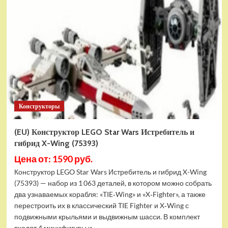
Конструктор
LEGO
Marvel
Шанг-
Чи
и
Великий
Защитник
(30454)
Конструкторы
(EU) Конструктор LEGO Star Wars Истребитель и
гибрид X-Wing (75393)
Цена от: 1590 руб.
Конструктор LEGO Star Wars Истребитель и гибрид X-Wing
(75393) — набор из 1 063 деталей, в котором можно собрать
два узнаваемых корабля: «TIE‑Wing» и «X‑Fighter», а также
перестроить их в классический TIE Fighter и X‑Wing с
подвижными крыльями и выдвижным шасси. В комплект
входят 4 минифигуры и...