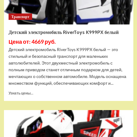
Транспорт
Детский электромобиль RiverToys K999PX белый
Цена от: 4669 руб.
Детский электромобиль RiverToys K999PX белый — это
стильный и безопасный транспорт для маленьких
автолюбителей. Этот двухместный электромобиль с
полным приводом станет отличным подарком для детей,
мечтающих о собственном автомобиле. Модель оснащена
множеством функций, обеспечивающих комфорт и...
Прочитать
Узнать цены...
больше
о
Детский
электромобиль
RiverToys
K999PX
белый