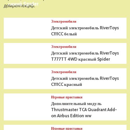
синий Spider
домрентек.рф.
Электромобили
Детский электромобиль RiverToys
C111CC белый
Электромобили
Детский электромобиль RiverToys
T777TT 4WD красный Spider
Электромобили
Детский электромобиль RiverToys
C111CC красный
Игровые приставки
Дополнительный модуль
Thrustmaster TCA Quadrant Add-
on Airbus Edition ww
Игровые приставки