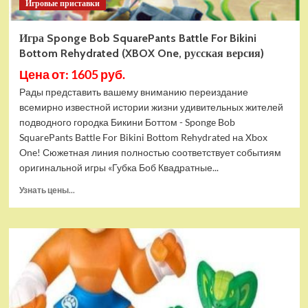
Игровые приставки
Игра Sponge Bob SquarePants Battle For Bikini
Bottom Rehydrated (XBOX One, русская версия)
Цена от: 1605 руб.
Рады представить вашему вниманию переиздание
всемирно известной истории жизни удивительных жителей
подводного городка Бикини Боттом - Sponge Bob
SquarePants Battle For Bikini Bottom Rehydrated на Xbox
One! Сюжетная линия полностью соответствует событиям
оригинальной игры «Губка Боб Квадратные...
Прочитать
Узнать цены...
больше
о
Игра
Sponge
Bob
SquarePants
Battle
For
Bikini