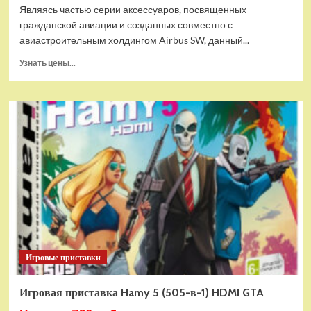
Являясь частью серии аксессуаров, посвященных
гражданской авиации и созданных совместно с
авиастроительным холдингом Airbus SW, данный...
Прочитать
Узнать цены...
больше
о
Дополнительный
модуль
Thrustmaster
TCA
Quadrant
Add-
on
Airbus
Edition
ww
Игровые приставки
Игровая приставка Hamy 5 (505-в-1) HDMI GTA