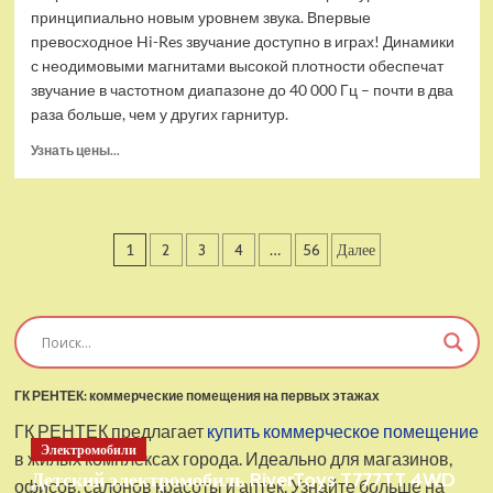
принципиально новым уровнем звука. Впервые
превосходное Hi-Res звучание доступно в играх! Динамики
с неодимовыми магнитами высокой плотности обеспечат
звучание в частотном диапазоне до 40 000 Гц – почти в два
раза больше, чем у других гарнитур.
Прочитать
Узнать цены...
больше
о
Проводные
наушники
Пагинация
1
2
3
4
…
56
Далее
с
микрофоном
записей
SteelSeries
Arctis
Pro
USB
ГК РЕНТЕК: коммерческие помещения на первых этажах
ГК РЕНТЕК предлагает
купить коммерческое помещение
Электромобили
в жилых комплексах города. Идеально для магазинов,
Детский электромобиль RiverToys T777TT 4WD
офисов, салонов красоты и аптек. Узнайте больше на