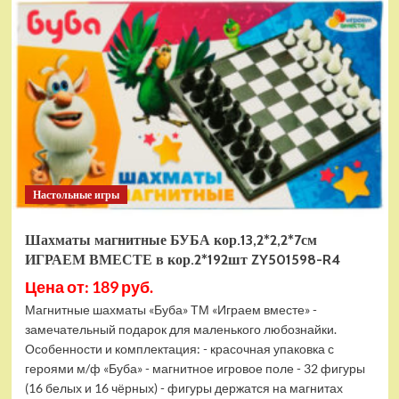
электромобиль
RiverToys
F888FF
красный
Настольные игры
Шахматы магнитные БУБА кор.13,2*2,2*7см
ИГРАЕМ ВМЕСТЕ в кор.2*192шт ZY501598-R4
Цена от: 189 руб.
Магнитные шахматы «Буба» ТМ «Играем вместе» -
замечательный подарок для маленького любознайки.
Особенности и комплектация: - красочная упаковка с
героями м/ф «Буба» - магнитное игровое поле - 32 фигуры
(16 белых и 16 чёрных) - фигуры держатся на магнитах