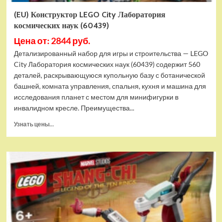
(EU) Конструктор LEGO City Лаборатория
космических наук (60439)
Цена от: 2844 руб.
Детализированный набор для игры и строительства — LEGO
City Лаборатория космических наук (60439) содержит 560
деталей, раскрывающуюся купольную базу с ботанической
башней, комната управления, спальня, кухня и машина для
исследования планет с местом для минифигурки в
инвалидном кресле. Преимущества...
Прочитать
Узнать цены...
больше
о
(EU)
Конструктор
LEGO
City
Лаборатория
космических
наук
(60439)