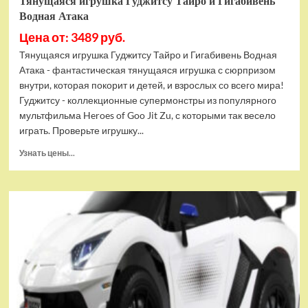
Тянущаяся игрушка Гуджитсу Тайро и Гигабивень
Водная Атака
Цена от: 3489 руб.
Тянущаяся игрушка Гуджитсу Тайро и Гигабивень Водная
Атака - фантастическая тянущаяся игрушка с сюрпризом
внутри, которая покорит и детей, и взрослых со всего мира!
Гуджитсу - коллекционные супермонстры из популярного
мультфильма Heroes of Goo Jit Zu, с которыми так весело
играть. Проверьте игрушку...
Прочитать
Узнать цены...
больше
о
Тянущаяся
игрушка
Гуджитсу
Тайро
и
Гигабивень
Водная
Атака