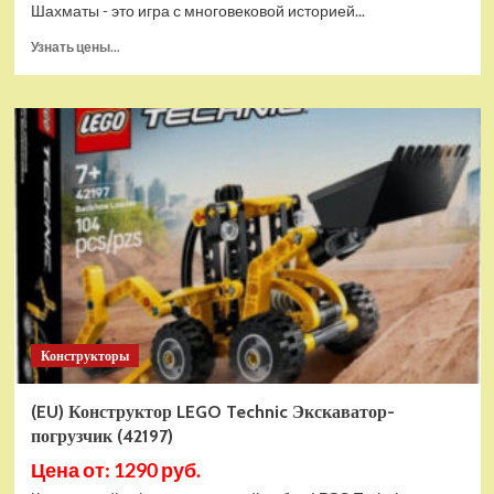
Шахматы - это игра с многовековой историей...
Прочитать
Узнать цены...
больше
о
Шахматы
магнитные
БУБА
кор.13,2*2,2*7см
ИГРАЕМ
ВМЕСТЕ
в
кор.2*192шт
ZY501598-
R4
Конструкторы
(EU) Конструктор LEGO Technic Экскаватор-
погрузчик (42197)
Цена от: 1290 руб.