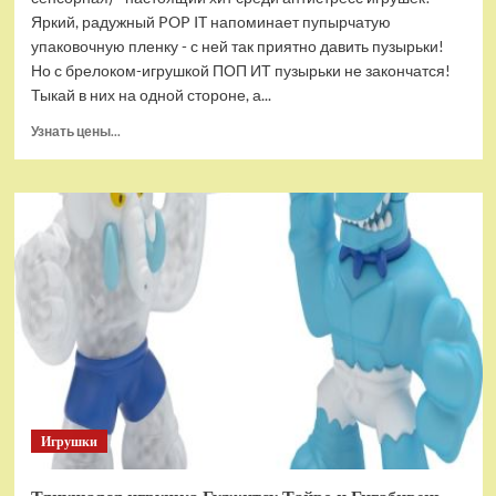
Яркий, радужный POP IT напоминает пупырчатую
упаковочную пленку - с ней так приятно давить пузырьки!
Но с брелоком-игрушкой ПОП ИТ пузырьки не закончатся!
Тыкай в них на одной стороне, а...
Прочитать
Узнать цены...
больше
о
Брелок-
игрушка
POP
IT
Квадрат
антистресс
(тактильная,
сенсорная)
Игрушки