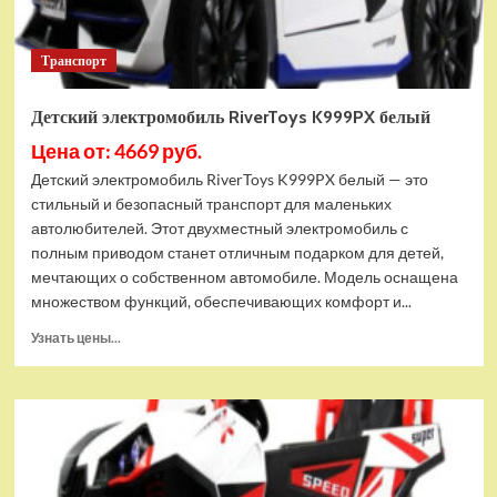
Транспорт
Детский электромобиль RiverToys K999PX белый
Цена от: 4669 руб.
Детский электромобиль RiverToys K999PX белый — это
стильный и безопасный транспорт для маленьких
автолюбителей. Этот двухместный электромобиль с
полным приводом станет отличным подарком для детей,
мечтающих о собственном автомобиле. Модель оснащена
множеством функций, обеспечивающих комфорт и...
Прочитать
Узнать цены...
больше
о
Детский
электромобиль
RiverToys
K999PX
белый