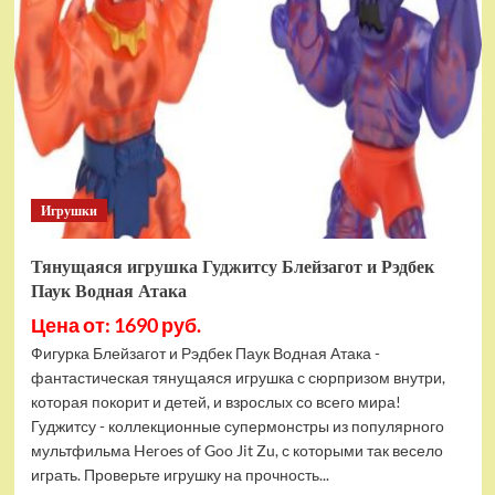
фигурок
Гуджитсу
Тайгор
и
Вайпер
Игрушки
Тянущаяся игрушка Гуджитсу Блейзагот и Рэдбек
Паук Водная Атака
Цена от: 1690 руб.
Фигурка Блейзагот и Рэдбек Паук Водная Атака -
фантастическая тянущаяся игрушка с сюрпризом внутри,
которая покорит и детей, и взрослых со всего мира!
Гуджитсу - коллекционные супермонстры из популярного
мультфильма Heroes of Goo Jit Zu, с которыми так весело
играть. Проверьте игрушку на прочность...