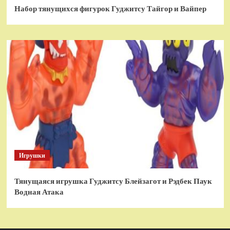
Набор тянущихся фигурок Гуджитсу Тайгор и Вайпер
Игрушки
Тянущаяся игрушка Гуджитсу Блейзагот и Рэдбек Паук
Водная Атака