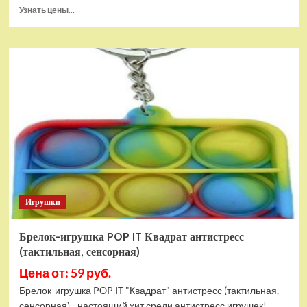
Прочитать
Узнать цены...
больше
о
Тянущаяся
игрушка
Гуджитсу
Блейзагот
и
Рэдбек
Паук
Водная
Атака
Игрушки
Брелок-игрушка POP IT Квадрат антистресс
(тактильная, сенсорная)
Цена от: 59 руб.
Брелок-игрушка POP IT "Квадрат" антистресс (тактильная,
сенсорная) - настоящий хит среди антистресс игрушек!