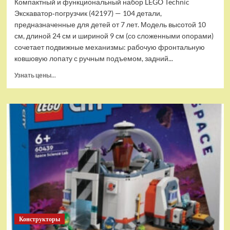
Компактный и функциональный набор LEGO Technic
Экскаватор‑погрузчик (42197) — 104 детали,
предназначенные для детей от 7 лет. Модель высотой 10
см, длиной 24 см и шириной 9 см (со сложенными опорами)
сочетает подвижные механизмы: рабочую фронтальную
ковшовую лопату с ручным подъемом, задний...
Прочитать
Узнать цены...
больше
о
(EU)
Конструктор
LEGO
Technic
Экскаватор-
погрузчик
(42197)
Конструкторы