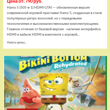
Цена от: 790 руб.
Hamy 5 (505-в-1) HDMI GTAI — обновленная версия
современной игровой приставки Hamy 5, созданная в стиле
популярных ретро-консолей, но с передовыми
технологиями и высококачественными комплектующими.
Главное отличие от базовой версии - наличие интерфейса
HDMI и кабеля HDMI в комплекте с игровой...
Прочитать
Узнать цены...
больше
о
Игровая
приставка
Hamy
5
(505-
в-1)
HDMI
GTA