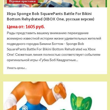
Игровые приставки
Игра Sponge Bob SquarePants Battle For Bikini
Bottom Rehydrated (XBOX One, русская версия)
Цена от: 1605 руб.
Рады представить вашему вниманию переиздание
всемирно известной истории жизни удивительных жителей
подводного городка Бикини Боттом - Sponge Bob
SquarePants Battle For Bikini Bottom Rehydrated на Xbox
One! Сюжетная линия полностью соответствует событиям
оригинальной игры «Губка Боб Квадратные...
Прочитать
Узнать цены...
больше
о
Игра
Sponge
Bob
SquarePants
Battle
For
Bikini