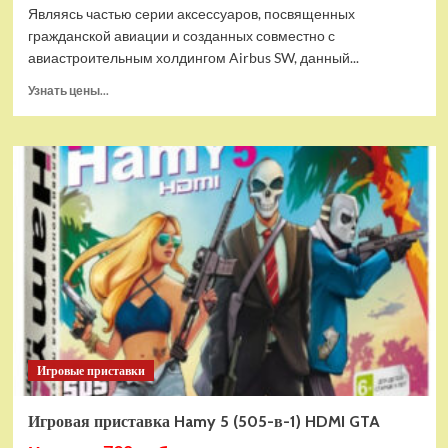
Являясь частью серии аксессуаров, посвященных
гражданской авиации и созданных совместно с
авиастроительным холдингом Airbus SW, данный...
Прочитать
Узнать цены...
больше
о
Дополнительный
модуль
Thrustmaster
TCA
Quadrant
Add-
on
Airbus
Edition
ww
Игровые приставки
Игровая приставка Hamy 5 (505-в-1) HDMI GTA