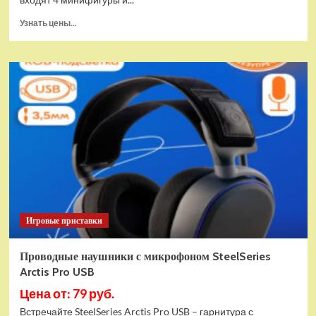
Прочитать
Узнать цены...
больше
о
(EU)
Конструктор
LEGO
Star
Wars
Истребитель
и
гибрид
X-
Wing
(75393)
Игровые приставки
Проводные наушники с микрофоном SteelSeries
Arctis Pro USB
Цена от: 79 руб.
Встречайте SteelSeries Arctis Pro USB – гарнитура с