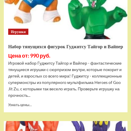
Bottom
Rehydrated
(XBOX
One,
русская
Игрушки
версия)
Набор тянущихся фигурок Гуджитсу Тайгор и Вайпер
Цена от: 990 руб.
Игровой набор Гуджитсу Тайгор и Вайпер - фантастические
тянущиеся игрушки с сюрпризом внутри, которые покорит и
детей, и взрослых со всего мира! Гуджитсу - коллекционные
супермонстры из популярного мультфильма Heroes of Goo
Jit Zu, с которыми так весело играть. Проверьте игрушку на
прочность...
Прочитать
Узнать цены...
больше
о
Набор
тянущихся