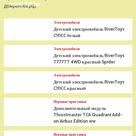
синий Spider
домрентек.рф.
Электромобили
Детский электромобиль RiverToys
C111CC белый
Электромобили
Детский электромобиль RiverToys
T777TT 4WD красный Spider
Электромобили
Детский электромобиль RiverToys
C111CC красный
Игровые приставки
Дополнительный модуль
Thrustmaster TCA Quadrant Add-
on Airbus Edition ww
Игровые приставки