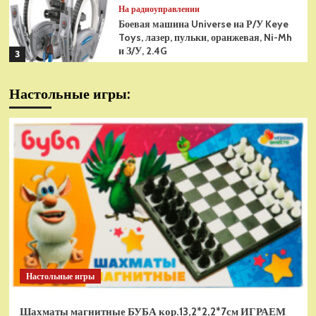
На радиоуправлении
Боевая машина Universe на Р/У Keye
Toys, лазер, пульки, оранжевая, Ni-Mh
и З/У, 2.4G
3
На радиоуправлении
Настольные игры:
Радиоуправляемая модель
снегоуборщик Hui Na Toys 1к18
(HN1586)
4
На радиоуправлении
Р/У танк Taigen 1/16
Panzerkampfwagen III (Германия) HC
(для ИК танкового боя) V3 2.4G RTR,
5
TG3848-1HC-IR3.0
На радиоуправлении
Радиоуправляемый танк Torro
Sturmtiger Panzer 1к16
Настольные игры
(TR1111700300)
1
Шахматы магнитные БУБА кор.13,2*2,2*7см ИГРАЕМ