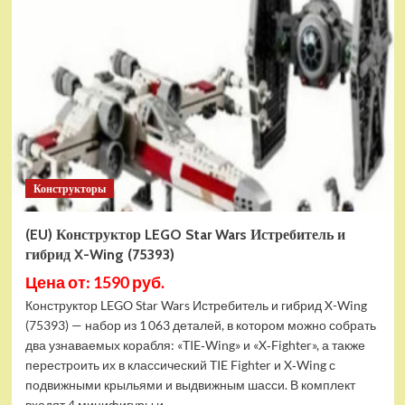
Конструктор
LEGO
Marvel
Шанг-
Чи
и
Великий
Защитник
(30454)
Конструкторы
(EU) Конструктор LEGO Star Wars Истребитель и
гибрид X-Wing (75393)
Цена от: 1590 руб.
Конструктор LEGO Star Wars Истребитель и гибрид X-Wing
(75393) — набор из 1 063 деталей, в котором можно собрать
два узнаваемых корабля: «TIE‑Wing» и «X‑Fighter», а также
перестроить их в классический TIE Fighter и X‑Wing с
подвижными крыльями и выдвижным шасси. В комплект
входят 4 минифигуры и...