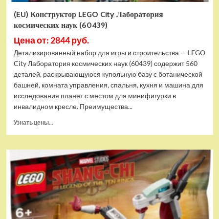
(EU) Конструктор LEGO City Лаборатория
космических наук (60439)
Цена от: 2844 руб.
Детализированный набор для игры и строительства — LEGO
City Лаборатория космических наук (60439) содержит 560
деталей, раскрывающуюся купольную базу с ботанической
башней, комната управления, спальня, кухня и машина для
исследования планет с местом для минифигурки в
инвалидном кресле. Преимущества...
Прочитать
Узнать цены...
больше
о
(EU)
Конструктор
LEGO
City
Лаборатория
космических
наук
(60439)