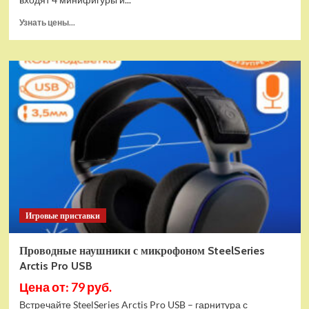
Прочитать
Узнать цены...
больше
о
(EU)
Конструктор
LEGO
Star
Wars
Истребитель
и
гибрид
X-
Wing
(75393)
Игровые приставки
Проводные наушники с микрофоном SteelSeries
Arctis Pro USB
Цена от: 79 руб.
Встречайте SteelSeries Arctis Pro USB – гарнитура с