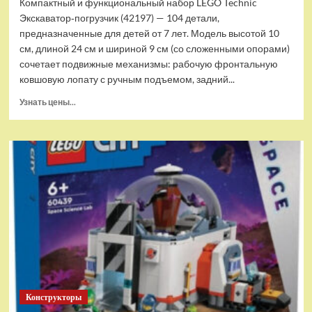
Компактный и функциональный набор LEGO Technic
Экскаватор‑погрузчик (42197) — 104 детали,
предназначенные для детей от 7 лет. Модель высотой 10
см, длиной 24 см и шириной 9 см (со сложенными опорами)
сочетает подвижные механизмы: рабочую фронтальную
ковшовую лопату с ручным подъемом, задний...
Прочитать
Узнать цены...
больше
о
(EU)
Конструктор
LEGO
Technic
Экскаватор-
погрузчик
(42197)
Конструкторы