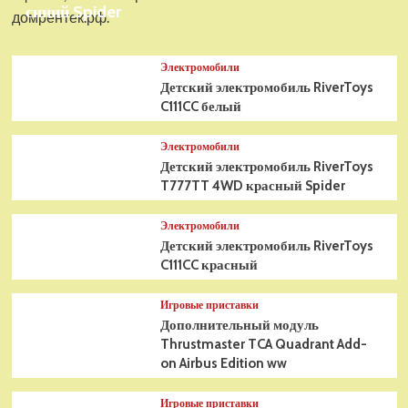
синий Spider
домрентек.рф.
Электромобили
Детский электромобиль RiverToys
C111CC белый
Электромобили
Детский электромобиль RiverToys
T777TT 4WD красный Spider
Электромобили
Детский электромобиль RiverToys
C111CC красный
Игровые приставки
Дополнительный модуль
Thrustmaster TCA Quadrant Add-
on Airbus Edition ww
Игровые приставки