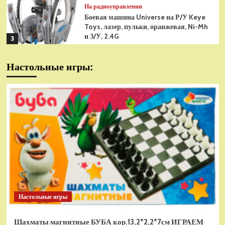
На радиоуправлении
Боевая машина Universe на Р/У Keye
Toys, лазер, пульки, оранжевая, Ni-Mh
и З/У, 2.4G
3
На радиоуправлении
Настольные игры:
Радиоуправляемая модель
снегоуборщик Hui Na Toys 1к18
(HN1586)
4
На радиоуправлении
Р/У танк Taigen 1/16
Panzerkampfwagen III (Германия) HC
(для ИК танкового боя) V3 2.4G RTR,
5
TG3848-1HC-IR3.0
На радиоуправлении
Радиоуправляемый танк Torro
Sturmtiger Panzer 1к16
Настольные игры
(TR1111700300)
1
Шахматы магнитные БУБА кор.13,2*2,2*7см ИГРАЕМ