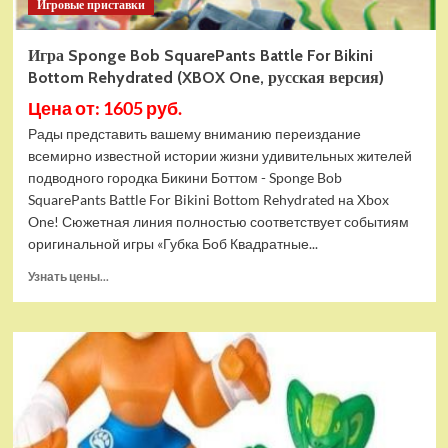
Игровые приставки
Игра Sponge Bob SquarePants Battle For Bikini
Bottom Rehydrated (XBOX One, русская версия)
Цена от: 1605 руб.
Рады представить вашему вниманию переиздание
всемирно известной истории жизни удивительных жителей
подводного городка Бикини Боттом - Sponge Bob
SquarePants Battle For Bikini Bottom Rehydrated на Xbox
One! Сюжетная линия полностью соответствует событиям
оригинальной игры «Губка Боб Квадратные...
Прочитать
Узнать цены...
больше
о
Игра
Sponge
Bob
SquarePants
Battle
For
Bikini