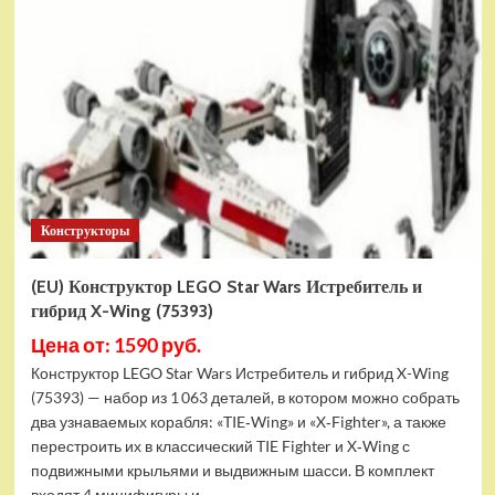
Конструктор
LEGO
Marvel
Шанг-
Чи
и
Великий
Защитник
(30454)
Конструкторы
(EU) Конструктор LEGO Star Wars Истребитель и
гибрид X-Wing (75393)
Цена от: 1590 руб.
Конструктор LEGO Star Wars Истребитель и гибрид X-Wing
(75393) — набор из 1 063 деталей, в котором можно собрать
два узнаваемых корабля: «TIE‑Wing» и «X‑Fighter», а также
перестроить их в классический TIE Fighter и X‑Wing с
подвижными крыльями и выдвижным шасси. В комплект
входят 4 минифигуры и...