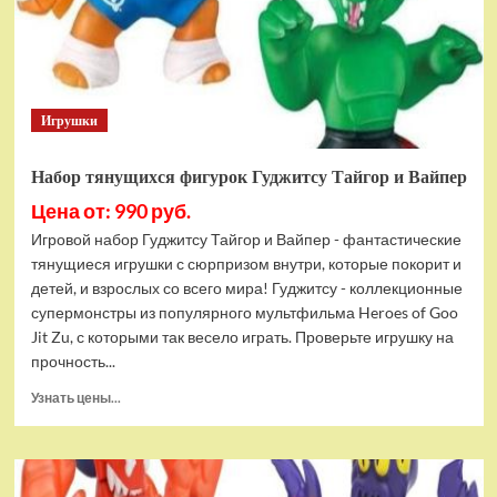
Bottom
Rehydrated
(XBOX
One,
русская
Игрушки
версия)
Набор тянущихся фигурок Гуджитсу Тайгор и Вайпер
Цена от: 990 руб.
Игровой набор Гуджитсу Тайгор и Вайпер - фантастические
тянущиеся игрушки с сюрпризом внутри, которые покорит и
детей, и взрослых со всего мира! Гуджитсу - коллекционные
супермонстры из популярного мультфильма Heroes of Goo
Jit Zu, с которыми так весело играть. Проверьте игрушку на
прочность...
Прочитать
Узнать цены...
больше
о
Набор
тянущихся