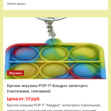
Прочитать
Узнать цены...
больше
о
Тянущаяся
игрушка
Гуджитсу
Блейзагот
и
Рэдбек
Паук
Водная
Атака
Игрушки
Брелок-игрушка POP IT Квадрат антистресс
(тактильная, сенсорная)
Цена от: 59 руб.
Брелок-игрушка POP IT "Квадрат" антистресс (тактильная,
сенсорная) - настоящий хит среди антистресс игрушек!