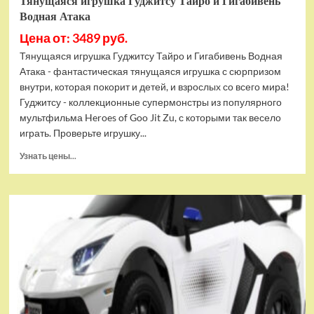
Тянущаяся игрушка Гуджитсу Тайро и Гигабивень
Водная Атака
Цена от: 3489 руб.
Тянущаяся игрушка Гуджитсу Тайро и Гигабивень Водная
Атака - фантастическая тянущаяся игрушка с сюрпризом
внутри, которая покорит и детей, и взрослых со всего мира!
Гуджитсу - коллекционные супермонстры из популярного
мультфильма Heroes of Goo Jit Zu, с которыми так весело
играть. Проверьте игрушку...
Прочитать
Узнать цены...
больше
о
Тянущаяся
игрушка
Гуджитсу
Тайро
и
Гигабивень
Водная
Атака