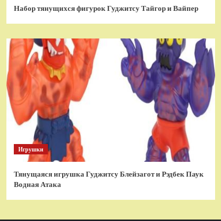
Набор тянущихся фигурок Гуджитсу Тайгор и Вайпер
Игрушки
Тянущаяся игрушка Гуджитсу Блейзагот и Рэдбек Паук
Водная Атака