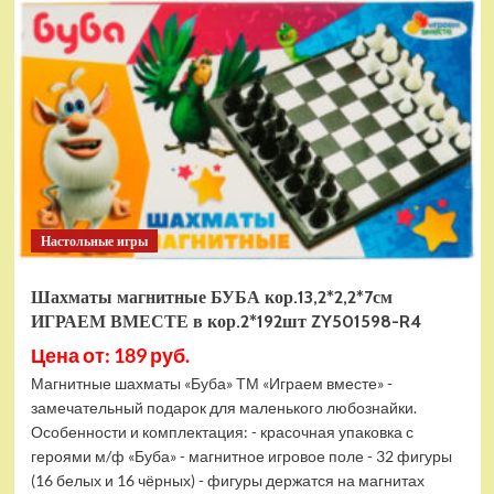
электромобиль
RiverToys
F888FF
красный
Настольные игры
Шахматы магнитные БУБА кор.13,2*2,2*7см
ИГРАЕМ ВМЕСТЕ в кор.2*192шт ZY501598-R4
Цена от: 189 руб.
Магнитные шахматы «Буба» ТМ «Играем вместе» -
замечательный подарок для маленького любознайки.
Особенности и комплектация: - красочная упаковка с
героями м/ф «Буба» - магнитное игровое поле - 32 фигуры
(16 белых и 16 чёрных) - фигуры держатся на магнитах