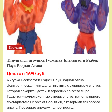
фигурок
Гуджитсу
Тайгор
и
Вайпер
Игрушки
Тянущаяся игрушка Гуджитсу Блейзагот и Рэдбек
Паук Водная Атака
Цена от: 1690 руб.
Фигурка Блейзагот и Рэдбек Паук Водная Атака -
фантастическая тянущаяся игрушка с сюрпризом внутри,
которая покорит и детей, и взрослых со всего мира!
Гуджитсу - коллекционные супермонстры из популярного
мультфильма Heroes of Goo Jit Zu, с которыми так весело
играть. Проверьте игрушку на прочность...