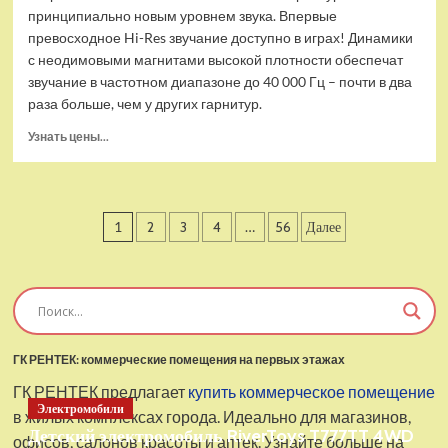
принципиально новым уровнем звука. Впервые
превосходное Hi-Res звучание доступно в играх! Динамики
с неодимовыми магнитами высокой плотности обеспечат
звучание в частотном диапазоне до 40 000 Гц – почти в два
раза больше, чем у других гарнитур.
Прочитать
Узнать цены...
больше
о
Проводные
наушники
Пагинация
1
2
3
4
…
56
Далее
с
микрофоном
записей
SteelSeries
Arctis
Pro
USB
ГК РЕНТЕК: коммерческие помещения на первых этажах
ГК РЕНТЕК предлагает
купить коммерческое помещение
Электромобили
в жилых комплексах города. Идеально для магазинов,
Детский электромобиль RiverToys T777TT 4WD
офисов, салонов красоты и аптек. Узнайте больше на