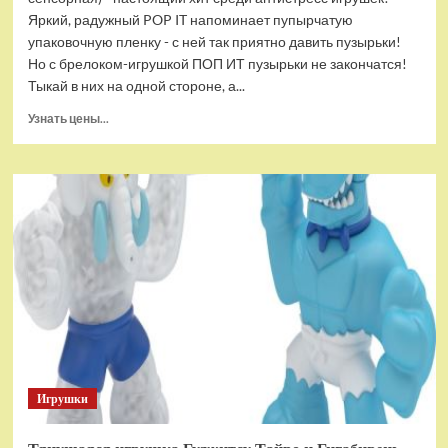
Яркий, радужный POP IT напоминает пупырчатую
упаковочную пленку - с ней так приятно давить пузырьки!
Но с брелоком-игрушкой ПОП ИТ пузырьки не закончатся!
Тыкай в них на одной стороне, а...
Прочитать
Узнать цены...
больше
о
Брелок-
игрушка
POP
IT
Квадрат
антистресс
(тактильная,
сенсорная)
Игрушки