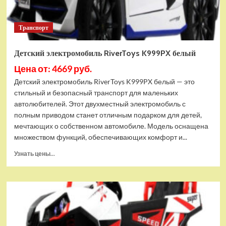
Транспорт
Детский электромобиль RiverToys K999PX белый
Цена от: 4669 руб.
Детский электромобиль RiverToys K999PX белый — это
стильный и безопасный транспорт для маленьких
автолюбителей. Этот двухместный электромобиль с
полным приводом станет отличным подарком для детей,
мечтающих о собственном автомобиле. Модель оснащена
множеством функций, обеспечивающих комфорт и...
Прочитать
Узнать цены...
больше
о
Детский
электромобиль
RiverToys
K999PX
белый