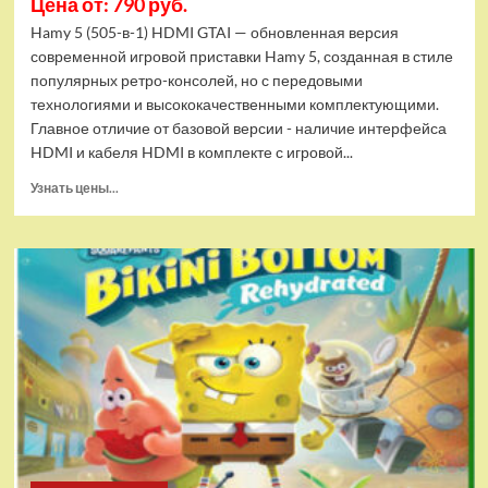
Цена от: 790 руб.
Hamy 5 (505-в-1) HDMI GTAI — обновленная версия
современной игровой приставки Hamy 5, созданная в стиле
популярных ретро-консолей, но с передовыми
технологиями и высококачественными комплектующими.
Главное отличие от базовой версии - наличие интерфейса
HDMI и кабеля HDMI в комплекте с игровой...
Прочитать
Узнать цены...
больше
о
Игровая
приставка
Hamy
5
(505-
в-1)
HDMI
GTA