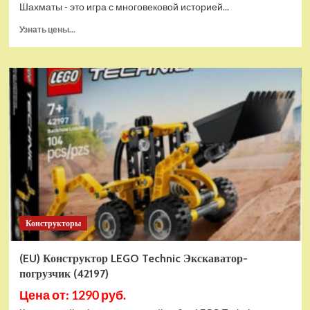
Шахматы - это игра с многовековой историей...
Прочитать
Узнать цены...
больше
о
Шахматы
магнитные
БУБА
кор.13,2*2,2*7см
ИГРАЕМ
ВМЕСТЕ
в
кор.2*192шт
ZY501598-
R4
Конструкторы
(EU) Конструктор LEGO Technic Экскаватор-
погрузчик (42197)
Цена от: 1290 руб.