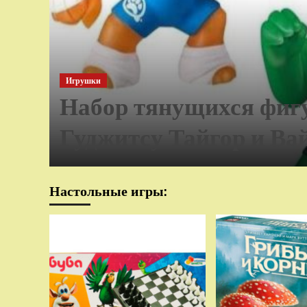
Игрушки
Набор тянущихся фиг
Гуджитсу Тайгор и Ва
Настольные игры: