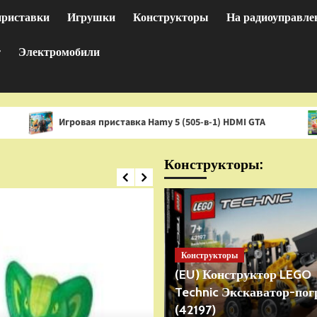
приставки
Игрушки
Конструкторы
На радиоуправле
т
Электромобили
Игровая приставка Hamy 5 (505-в-1) HDMI GTA
Игра Spo
Конструкторы:
Конструкторы
(EU) Конструктор LEGO
Technic Экскаватор-пог
(42197)