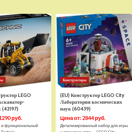
о
о
Детский
Детский
электромобиль
электромобиль
RiverToys
RiverToys
K999PX
F888FF
белый
красный
ры
Конструкторы
структор LEGO
(EU) Конструктор LEGO City
кскаватор-
Лаборатория космических
 (42197)
наук (60439)
1290 руб.
Цена от: 2844 руб.
 и функциональный
Детализированный набор для игры
 Technic
и строительства — LEGO City