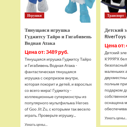
Игрушки
Транспорт
Тянущаяся игрушка
Детский 
Гуджитсу Тайро и Гигабивень
RiverToy
Водная Атака
Цена от: 
Цена от: 3489 руб.
Детский эле
K999PX бел
Тянущаяся игрушка Гуджитсу Тайро
безопасный
и Гигабивень Водная Атака -
маленьких 
фантастическая тянущаяся
двухместны
игрушка с сюрпризом внутри,
полным при
которая покорит и детей, и взрослых
подарком д
со всего мира! Гуджитсу -
собственно
коллекционные супермонстры из
оснащена м
популярного мультфильма Heroes
обеспечива
of Goo Jit Zu, с которыми так весело
играть. Проверьте игрушку...
Узнать цены..
Прочитать
Узнать цены...