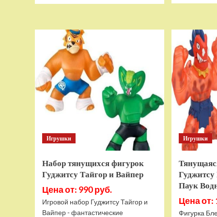
о
Дополнительный
модуль
Thrustmaster
TCA
Quadrant
Add-
on
Airbus
Edition
ww
Игрушки
Игрушки
Набор тянущихся фигурок
Тянущаяс
Гуджитсу Тайгор и Вайпер
Гуджитсу 
Паук Вод
Цена от: 990 руб.
Цена от: 
Игровой набор Гуджитсу Тайгор и
Вайпер - фантастические
Фигурка Бле