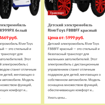
Транспорт
электромобиль
Детский электромобиль
s K999PX белый
RiverToys F888FF красный
4669 руб.
Цена от: 5999 руб.
ктромобиль RiverToys
Детский электромобиль RiverToys
ый — это стильный и
F888FF красный — это стильный и
 транспорт для
безопасный транспорт для
автолюбителей. Этот
маленьких автолюбителей. Этот
й электромобиль с
электромобиль с дистанционным
водом станет отличным
управлением станет отличным
ля детей, мечтающих о
подарком для детей, мечтающих о
м автомобиле. Модель
собственном автомобиле. Модель
ножеством функций,
оснащена множеством функций,
ющих комфорт и...
обеспечивающих комфорт и...
Прочитать
Прочитать
.
Узнать цены...
больше
больше