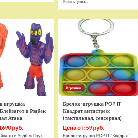
Прочитать
Узнать цены...
о
больше
Игровая
о
приставка
Игра
Hamy
Sponge
5
Bob
(505-
SquarePants
в-1)
Battle
HDMI
For
GTA
Bikini
Bottom
Rehydrated
(XBOX
One,
русская
Игрушки
версия)
я игрушка
Брелок-игрушка POP IT
Блейзагот и Рэдбек
Квадрат антистресс
ная Атака
(тактильная, сенсорная)
1690 руб.
Цена от: 59 руб.
йзагот и Рэдбек Паук
Брелок-игрушка POP IT "Квадрат"