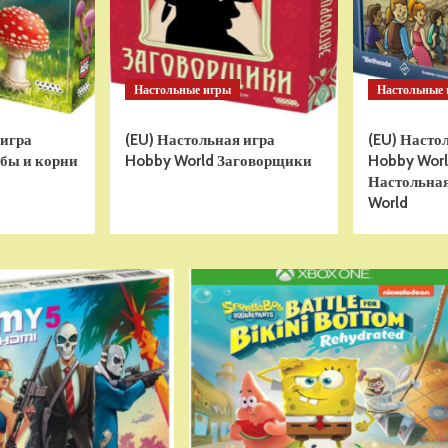
Настольные игры
Настольные
 игра
(EU) Настольная игра
(EU) Насто
бы и корни
Hobby World Заговорщики
Hobby World
Настольная
World