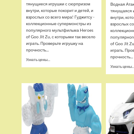
тянущиеся игрушки с сюрпризом
Водная Ата
внутри, которые покорит и детей, и
тянущаяся 
взрослых со всего мира! Гуджитсу -
внутри, кот
коллекционные супермонстры из
взрослых со
популярного мультфильма Heroes
коллекцион
of Goo Jit Zu, с которыми так весело
популярног
играть. Проверьте игрушку на
of Goo Jit Z
прочность...
играть. Про
прочность...
Прочитать
Узнать цены...
больше
Узнать цены..
о
Набор
тянущихся
фигурок
Гуджитсу
Тайгор
и
Вайпер