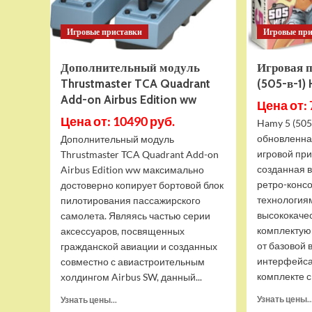
Игровые приставки
Игровые пр
Дополнительный модуль
Игровая 
Thrustmaster TCA Quadrant
(505-в-1)
Add-on Airbus Edition ww
Цена от: 
Цена от: 10490 руб.
Hamy 5 (505
обновленна
Дополнительный модуль
игровой при
Thrustmaster TCA Quadrant Add-on
созданная 
Airbus Edition ww максимально
ретро-конс
достоверно копирует бортовой блок
технология
пилотирования пассажирского
высококаче
самолета. Являясь частью серии
комплектую
аксессуаров, посвященных
от базовой 
гражданской авиации и созданных
интерфейса
совместно с авиастроительным
комплекте с 
холдингом Airbus SW, данный...
Прочитать
Узнать цены..
Узнать цены...
больше