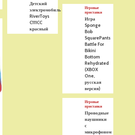
Детский
Игровые
электромобиль
приставки
RiverToys
Игра
C111CC
Sponge
красный
Bob
SquarePants
Battle For
Bikini
Bottom
Rehydrated
(XBOX
One,
русская
версия)
Игровые
приставки
Проводные
наушники
с
микрофоном