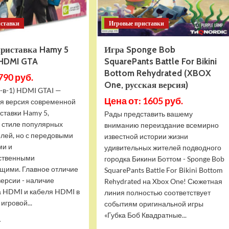
иставки
Игровые приставки
приставка Hamy 5
Игра Sponge Bob
 HDMI GTA
SquarePants Battle For Bikini
Bottom Rehydrated (XBOX
790 руб.
One, русская версия)
-в-1) HDMI GTAI —
Цена от: 1605 руб.
я версия современной
ставки Hamy 5,
Рады представить вашему
в стиле популярных
вниманию переиздание всемирно
олей, но с передовыми
известной истории жизни
ми и
удивительных жителей подводного
ственными
городка Бикини Боттом - Sponge Bob
щими. Главное отличие
SquarePants Battle For Bikini Bottom
версии - наличие
Rehydrated на Xbox One! Сюжетная
 HDMI и кабеля HDMI в
линия полностью соответствует
игровой...
событиям оригинальной игры
«Губка Боб Квадратные...
Прочитать
.
больше