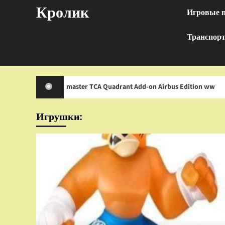
Перейти
Кролик
Игровые 
к
содержимому
Транспор
Thrustmaster TCA Quadrant Add-on Airbus Edition ww
Игрушки: