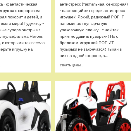
ка - фантастическая
антистресс (тактильная, сенсорная)
игрушка с сюрпризом
- настоящий хит среди антистресс
орая покорит и детей, и
игрушек! Яркий, радужный POP IT
 всего мира! Гуджитсу -
напоминает пупырчатую
ные супермонстры из
упаковочную пленку - с ней так
о мультфильма Heroes
приятно давить пузырьки! Но с
u, с которыми так весело
брелоком-игрушкой ПОП ИТ
верьте игрушку на
пузырьки не закончатся! Тыкай в
них на одной стороне, а...
Прочитать
Прочитать
.
Узнать цены...
больше
больше
о
о
Тянущаяся
Брелок-
игрушка
игрушка
Гуджитсу
POP
Блейзагот
IT
и
Квадрат
Рэдбек
антистресс
Паук
(тактильная,
Водная
сенсорная)
Атака