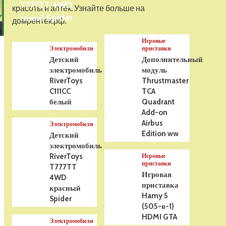
T777TT 4WD
На радиоуправлении
красоты и аптек. Узнайте больше на
Р/У танк Taigen 1/16
синий Spider
домрентек.рф.
Panzerkampfwagen III
(Германия) HC (для ИК
Игровые
танкового боя) V3 2.4G
5
Электромобили
приставки
RTR, TG3848-1HC-IR3.0
Детский
Дополнительный
электромобиль
модуль
RiverToys
Thrustmaster
C111CC
TCA
белый
Quadrant
Add-on
Airbus
Электромобили
Edition ww
Детский
электромобиль
RiverToys
Игровые
приставки
T777TT
Игровая
4WD
приставка
красный
Hamy 5
Spider
(505-в-1)
HDMI GTA
Электромобили