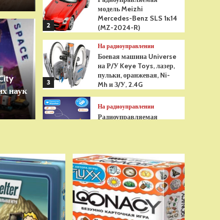
модель Meizhi
Mercedes-Benz SLS 1к14
2
(MZ-2024-R)
Игрушки
На радиоуправлении
грушка Гуджитсу
Бре
Боевая машина Universe
на Р/У Keye Toys, лазер,
Рэдбек Паук Водная
анти
пульки, оранжевая, Ni-
City
3
Mh и З/У, 2.4G
х наук
сенс
На радиоуправлении
Радиоуправляемая
модель снегоуборщик Hui
Na Toys 1к18 (HN1586)
4
На радиоуправлении
Р/У танк Taigen 1/16
Panzerkampfwagen III
(Германия) HC (для ИК
танкового боя) V3 2.4G
5
RTR, TG3848-1HC-IR3.0