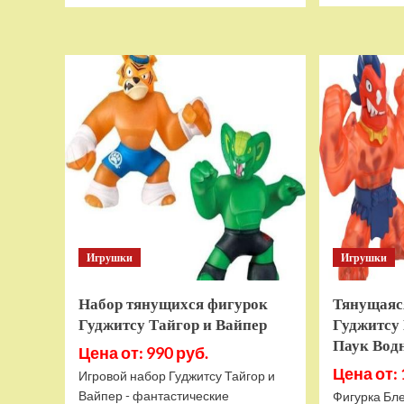
о
Дополнительный
модуль
Thrustmaster
TCA
Quadrant
Add-
on
Airbus
Edition
ww
Игрушки
Игрушки
Набор тянущихся фигурок
Тянущаяс
Гуджитсу Тайгор и Вайпер
Гуджитсу 
Паук Вод
Цена от: 990 руб.
Цена от: 
Игровой набор Гуджитсу Тайгор и
Вайпер - фантастические
Фигурка Бле