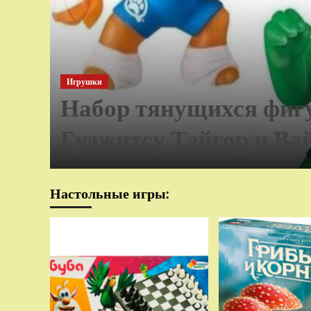
Игрушки
Набор тянущихся фиг
Гуджитсу Тайгор и Ва
Настольные игры: