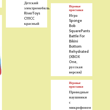
Детский
Игровые
электромобиль
приставки
RiverToys
Игра
C111CC
Sponge
красный
Bob
SquarePants
Battle For
Bikini
Bottom
Rehydrated
(XBOX
One,
русская
версия)
Игровые
приставки
Проводные
наушники
с
микрофоном