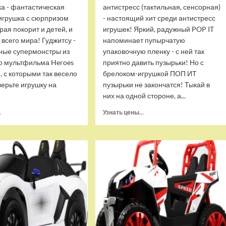
ка - фантастическая
антистресс (тактильная, сенсорная)
игрушка с сюрпризом
- настоящий хит среди антистресс
орая покорит и детей, и
игрушек! Яркий, радужный POP IT
 всего мира! Гуджитсу -
напоминает пупырчатую
ные супермонстры из
упаковочную пленку - с ней так
о мультфильма Heroes
приятно давить пузырьки! Но с
u, с которыми так весело
брелоком-игрушкой ПОП ИТ
верьте игрушку на
пузырьки не закончатся! Тыкай в
них на одной стороне, а...
Прочитать
Прочитать
.
Узнать цены...
больше
больше
о
о
Тянущаяся
Брелок-
игрушка
игрушка
Гуджитсу
POP
Блейзагот
IT
и
Квадрат
Рэдбек
антистресс
Паук
(тактильная,
Водная
сенсорная)
Атака