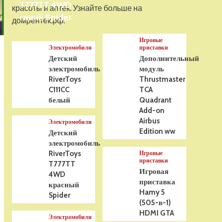
T777TT 4WD
На радиоуправлении
красоты и аптек. Узнайте больше на
Р/У танк Taigen 1/16
синий Spider
домрентек.рф.
Panzerkampfwagen III
(Германия) HC (для ИК
Игровые
танкового боя) V3 2.4G
5
Электромобили
приставки
RTR, TG3848-1HC-IR3.0
Детский
Дополнительный
электромобиль
модуль
RiverToys
Thrustmaster
C111CC
TCA
белый
Quadrant
Add-on
Airbus
Электромобили
Edition ww
Детский
электромобиль
RiverToys
Игровые
приставки
T777TT
Игровая
4WD
приставка
красный
Hamy 5
Spider
(505-в-1)
HDMI GTA
Электромобили