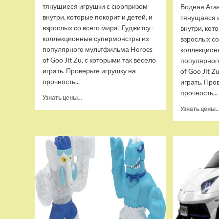
тянущиеся игрушки с сюрпризом
Водная Ата
внутри, которые покорит и детей, и
тянущаяся 
взрослых со всего мира! Гуджитсу -
внутри, кот
коллекционные супермонстры из
взрослых со
популярного мультфильма Heroes
коллекцион
of Goo Jit Zu, с которыми так весело
популярног
играть. Проверьте игрушку на
of Goo Jit Z
прочность...
играть. Про
прочность...
Прочитать
Узнать цены...
больше
Узнать цены..
о
Набор
тянущихся
фигурок
Гуджитсу
Тайгор
и
Вайпер