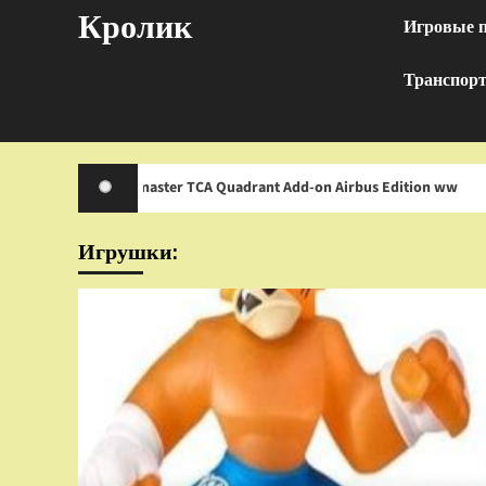
Перейти
Кролик
Игровые 
к
содержимому
Транспор
ustmaster TCA Quadrant Add-on Airbus Edition ww
Иг
Игрушки: