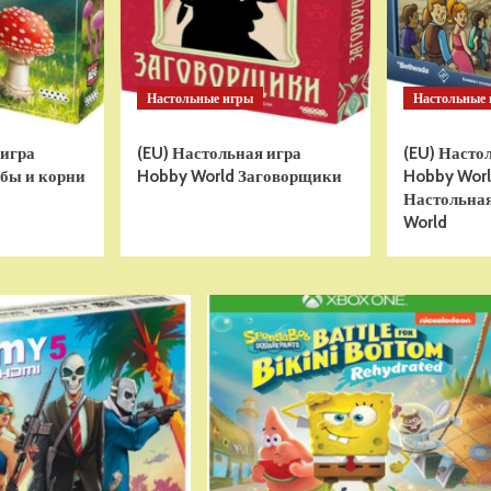
Настольные игры
Настольные
 игра
(EU) Настольная игра
(EU) Насто
бы и корни
Hobby World Заговорщики
Hobby World
Настольная
World