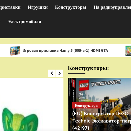
приставки
Игрушки
Конструкторы
На радиоуправле
т
Электромобили
ровая приставка Hamy 5 (505-в-1) HDMI GTA
Игра Spong
Конструкторы:
Конструкторы
(EU) Конструктор LEGO
Technic Экскаватор-пог
(42197)