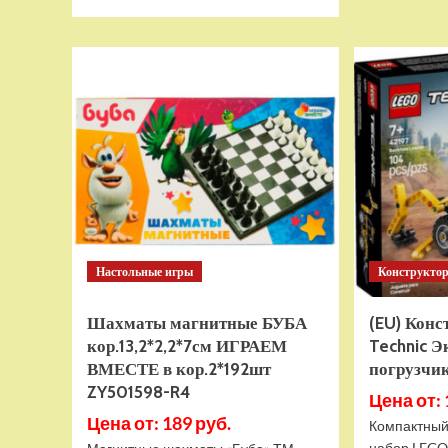
больше
о
Тянущаяся
игрушка
Гуджитсу
Тайро
и
Гигабивень
Водная
Атака
Настольные игры
Конструкто
Шахматы магнитные БУБА
(EU) Кон
кор.13,2*2,2*7см ИГРАЕМ
Technic Э
ВМЕСТЕ в кор.2*192шт
погрузчик
ZY501598-R4
Цена от: 
Цена от: 189 руб.
Компактный
набор LEGO