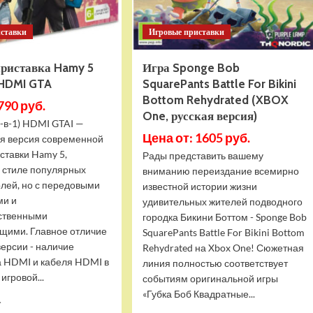
иставки
Игровые приставки
приставка Hamy 5
Игра Sponge Bob
 HDMI GTA
SquarePants Battle For Bikini
Bottom Rehydrated (XBOX
790 руб.
One, русская версия)
-в-1) HDMI GTAI —
Цена от: 1605 руб.
я версия современной
ставки Hamy 5,
Рады представить вашему
в стиле популярных
вниманию переиздание всемирно
олей, но с передовыми
известной истории жизни
ми и
удивительных жителей подводного
ственными
городка Бикини Боттом - Sponge Bob
щими. Главное отличие
SquarePants Battle For Bikini Bottom
версии - наличие
Rehydrated на Xbox One! Сюжетная
 HDMI и кабеля HDMI в
линия полностью соответствует
игровой...
событиям оригинальной игры
«Губка Боб Квадратные...
Прочитать
.
больше