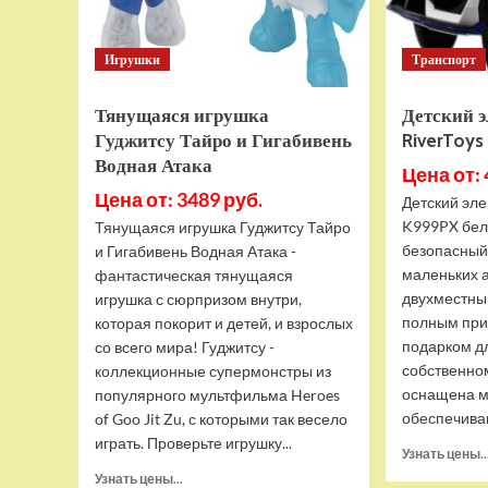
Игрушки
Транспорт
Тянущаяся игрушка
Детский 
Гуджитсу Тайро и Гигабивень
RiverToy
Водная Атака
Цена от: 
Цена от: 3489 руб.
Детский эле
K999PX бел
Тянущаяся игрушка Гуджитсу Тайро
безопасный
и Гигабивень Водная Атака -
маленьких 
фантастическая тянущаяся
двухместны
игрушка с сюрпризом внутри,
полным при
которая покорит и детей, и взрослых
подарком д
со всего мира! Гуджитсу -
собственно
коллекционные супермонстры из
оснащена м
популярного мультфильма Heroes
обеспечива
of Goo Jit Zu, с которыми так весело
играть. Проверьте игрушку...
Узнать цены..
Прочитать
Узнать цены...