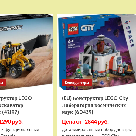
о
о
Детский
Детский
электромобиль
электромобиль
RiverToys
RiverToys
K999PX
F888FF
белый
красный
ры
Конструкторы
структор LEGO
(EU) Конструктор LEGO City
кскаватор-
Лаборатория космических
 (42197)
наук (60439)
1290 руб.
Цена от: 2844 руб.
 и функциональный
Детализированный набор для игры
 Technic
и строительства — LEGO City