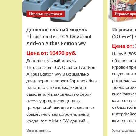
Игровые приставки
Игровые пр
Дополнительный модуль
Игровая 
Thrustmaster TCA Quadrant
(505-в-1)
Add-on Airbus Edition ww
Цена от: 
Цена от: 10490 руб.
Hamy 5 (505
обновленна
Дополнительный модуль
игровой при
Thrustmaster TCA Quadrant Add-on
созданная 
Airbus Edition ww максимально
ретро-конс
достоверно копирует бортовой блок
технология
пилотирования пассажирского
высококаче
самолета. Являясь частью серии
комплектую
аксессуаров, посвященных
от базовой 
гражданской авиации и созданных
интерфейса
совместно с авиастроительным
комплекте с 
холдингом Airbus SW, данный...
Прочитать
Узнать цены..
Узнать цены...
больше