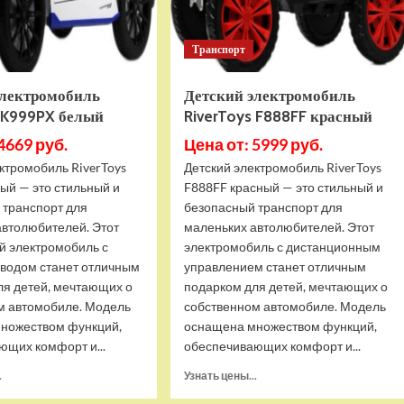
Транспорт
электромобиль
Детский электромобиль
s K999PX белый
RiverToys F888FF красный
4669 руб.
Цена от: 5999 руб.
ктромобиль RiverToys
Детский электромобиль RiverToys
ый — это стильный и
F888FF красный — это стильный и
 транспорт для
безопасный транспорт для
автолюбителей. Этот
маленьких автолюбителей. Этот
й электромобиль с
электромобиль с дистанционным
водом станет отличным
управлением станет отличным
ля детей, мечтающих о
подарком для детей, мечтающих о
м автомобиле. Модель
собственном автомобиле. Модель
ножеством функций,
оснащена множеством функций,
ющих комфорт и...
обеспечивающих комфорт и...
Прочитать
Прочитать
.
Узнать цены...
больше
больше