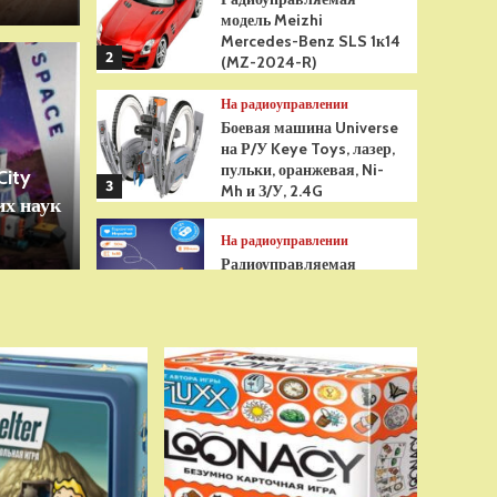
модель Meizhi
Mercedes-Benz SLS 1к14
2
(MZ-2024-R)
Игрушки
На радиоуправлении
грушка Гуджитсу
Бре
Боевая машина Universe
на Р/У Keye Toys, лазер,
Рэдбек Паук Водная
анти
пульки, оранжевая, Ni-
City
3
Mh и З/У, 2.4G
х наук
сенс
На радиоуправлении
Радиоуправляемая
модель снегоуборщик Hui
Na Toys 1к18 (HN1586)
4
На радиоуправлении
Р/У танк Taigen 1/16
Panzerkampfwagen III
(Германия) HC (для ИК
танкового боя) V3 2.4G
5
RTR, TG3848-1HC-IR3.0