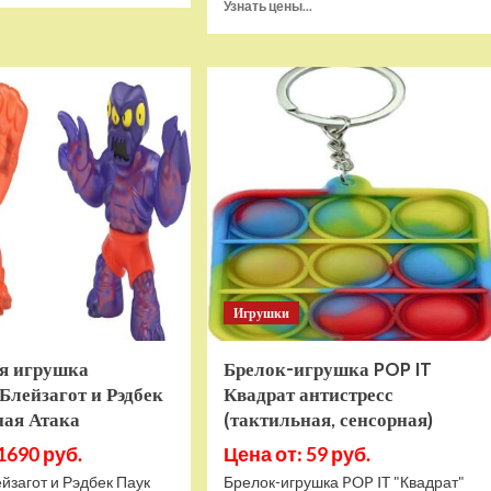
Прочитать
Узнать цены...
о
больше
Игровая
о
приставка
Игра
Hamy
Sponge
5
Bob
(505-
SquarePants
в-1)
Battle
HDMI
For
GTA
Bikini
Bottom
Rehydrated
(XBOX
One,
русская
Игрушки
версия)
я игрушка
Брелок-игрушка POP IT
Блейзагот и Рэдбек
Квадрат антистресс
ная Атака
(тактильная, сенсорная)
1690 руб.
Цена от: 59 руб.
йзагот и Рэдбек Паук
Брелок-игрушка POP IT "Квадрат"