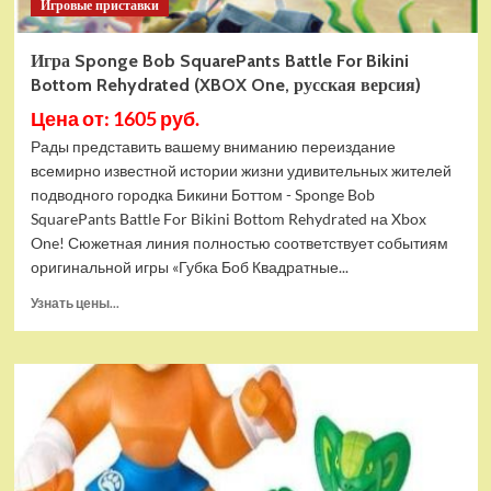
Игровые приставки
Игра Sponge Bob SquarePants Battle For Bikini
Bottom Rehydrated (XBOX One, русская версия)
Цена от: 1605 руб.
Рады представить вашему вниманию переиздание
всемирно известной истории жизни удивительных жителей
подводного городка Бикини Боттом - Sponge Bob
SquarePants Battle For Bikini Bottom Rehydrated на Xbox
One! Сюжетная линия полностью соответствует событиям
оригинальной игры «Губка Боб Квадратные...
Прочитать
Узнать цены...
больше
о
Игра
Sponge
Bob
SquarePants
Battle
For
Bikini