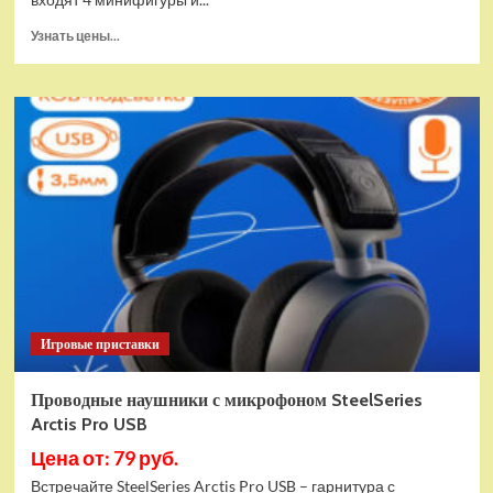
Прочитать
Узнать цены...
больше
о
(EU)
Конструктор
LEGO
Star
Wars
Истребитель
и
гибрид
X-
Wing
(75393)
Игровые приставки
Проводные наушники с микрофоном SteelSeries
Arctis Pro USB
Цена от: 79 руб.
Встречайте SteelSeries Arctis Pro USB – гарнитура с