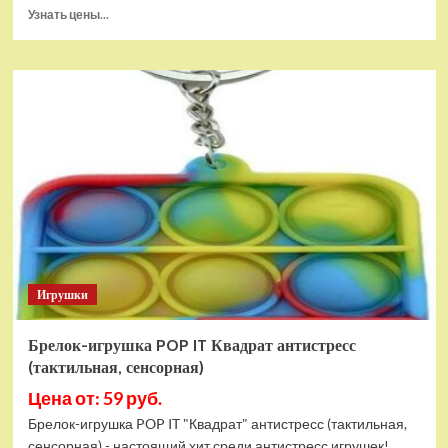
Прочитать
Узнать цены...
больше
о
Тянущаяся
игрушка
Гуджитсу
Блейзагот
и
Рэдбек
Паук
Водная
Атака
Игрушки
Брелок-игрушка POP IT Квадрат антистресс
(тактильная, сенсорная)
Цена от: 59 руб.
Брелок-игрушка POP IT "Квадрат" антистресс (тактильная,
сенсорная) - настоящий хит среди антистресс игрушек!