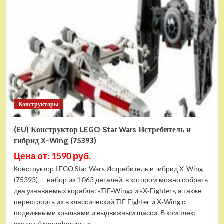
Конструктор
LEGO
Marvel
Шанг-
Чи
и
Великий
Защитник
(30454)
Конструкторы
(EU) Конструктор LEGO Star Wars Истребитель и
гибрид X-Wing (75393)
Цена от: 1590 руб.
Конструктор LEGO Star Wars Истребитель и гибрид X-Wing
(75393) — набор из 1 063 деталей, в котором можно собрать
два узнаваемых корабля: «TIE‑Wing» и «X‑Fighter», а также
перестроить их в классический TIE Fighter и X‑Wing с
подвижными крыльями и выдвижным шасси. В комплект
входят 4 минифигуры и...