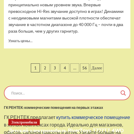
принципиально новым уровнем звука. Впервые
превосходное Hi-Res звучание доступно в играх! Динамики
с неодимовыми магнитами высокой плотности обеспечат
звучание в частотном диапазоне до 40 000 Гц – почти в два
раза больше, чем у других гарнитур.
Прочитать
Узнать цены...
больше
о
Проводные
наушники
Пагинация
1
2
3
4
…
56
Далее
с
микрофоном
записей
SteelSeries
Arctis
Pro
USB
ГК РЕНТЕК: коммерческие помещения на первых этажах
ГК РЕНТЕК предлагает
купить коммерческое помещение
Электромобили
в жилых комплексах города. Идеально для магазинов,
Детский электромобиль RiverToys T777TT 4WD
офисов, салонов красоты и аптек. Узнайте больше на