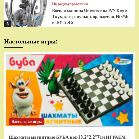
На радиоуправлении
Боевая машина Universe на Р/У Keye
Toys, лазер, пульки, оранжевая, Ni-Mh
и З/У, 2.4G
3
На радиоуправлении
Настольные игры:
Радиоуправляемая модель
снегоуборщик Hui Na Toys 1к18
(HN1586)
4
На радиоуправлении
Р/У танк Taigen 1/16
Panzerkampfwagen III (Германия) HC
(для ИК танкового боя) V3 2.4G RTR,
5
TG3848-1HC-IR3.0
На радиоуправлении
Радиоуправляемый танк Torro
Sturmtiger Panzer 1к16
Настольные игры
(TR1111700300)
1
Шахматы магнитные БУБА кор.13,2*2,2*7см ИГРАЕМ