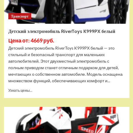
Транспорт
Детский электромобиль RiverToys K999PX белый
Цена от: 4669 руб.
Детский электромобиль RiverToys K999PX белый — это
стильный и безопасный транспорт для маленьких
автолюбителей. Этот двухместный электромобиль с
полным приводом станет отличным подарком для детей,
мечтающих о собственном автомобиле. Модель оснащена
множеством функций, обеспечивающих комфорт и...
Прочитать
Узнать цены...
больше
о
Детский
электромобиль
RiverToys
K999PX
белый