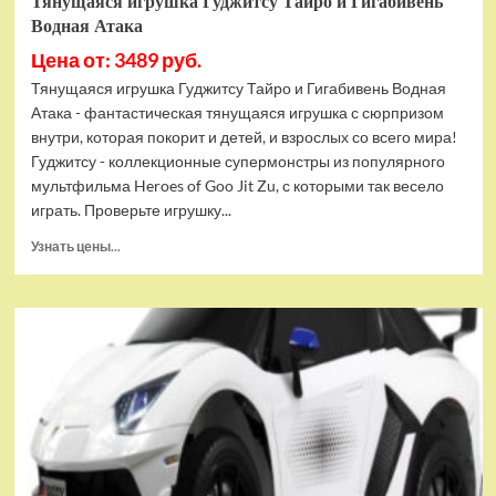
Тянущаяся игрушка Гуджитсу Тайро и Гигабивень
Водная Атака
Цена от: 3489 руб.
Тянущаяся игрушка Гуджитсу Тайро и Гигабивень Водная
Атака - фантастическая тянущаяся игрушка с сюрпризом
внутри, которая покорит и детей, и взрослых со всего мира!
Гуджитсу - коллекционные супермонстры из популярного
мультфильма Heroes of Goo Jit Zu, с которыми так весело
играть. Проверьте игрушку...
Прочитать
Узнать цены...
больше
о
Тянущаяся
игрушка
Гуджитсу
Тайро
и
Гигабивень
Водная
Атака