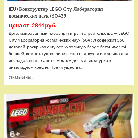
(EU) Конструктор LEGO City Лаборатория
космических наук (60439)
Цена от: 2844 руб.
Детализированный набор для игры и строительства — LEGO
City Лаборатория космических наук (60439) содержит 560
деталей, раскрывающуюся купольную базу с ботанической
башней, комната управления, спальня, кухня и машина для
исследования планет с местом для минифигурки в
инвалидном кресле. Преимущества...
Прочитать
Узнать цены...
больше
о
(EU)
Конструктор
LEGO
City
Лаборатория
космических
наук
(60439)