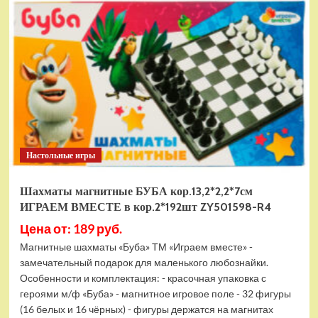
электромобиль
RiverToys
F888FF
красный
Настольные игры
Шахматы магнитные БУБА кор.13,2*2,2*7см
ИГРАЕМ ВМЕСТЕ в кор.2*192шт ZY501598-R4
Цена от: 189 руб.
Магнитные шахматы «Буба» ТМ «Играем вместе» -
замечательный подарок для маленького любознайки.
Особенности и комплектация: - красочная упаковка с
героями м/ф «Буба» - магнитное игровое поле - 32 фигуры
(16 белых и 16 чёрных) - фигуры держатся на магнитах