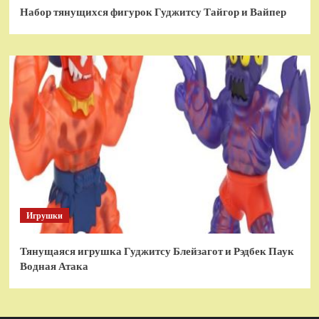
Набор тянущихся фигурок Гуджитсу Тайгор и Вайпер
Игрушки
Тянущаяся игрушка Гуджитсу Блейзагот и Рэдбек Паук
Водная Атака