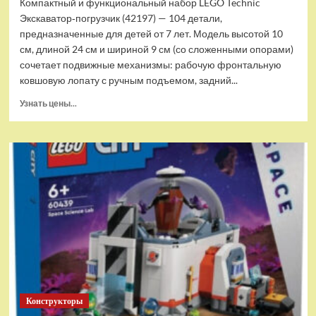
Компактный и функциональный набор LEGO Technic
Экскаватор‑погрузчик (42197) — 104 детали,
предназначенные для детей от 7 лет. Модель высотой 10
см, длиной 24 см и шириной 9 см (со сложенными опорами)
сочетает подвижные механизмы: рабочую фронтальную
ковшовую лопату с ручным подъемом, задний...
Прочитать
Узнать цены...
больше
о
(EU)
Конструктор
LEGO
Technic
Экскаватор-
погрузчик
(42197)
Конструкторы