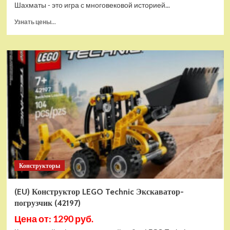
Шахматы - это игра с многовековой историей...
Прочитать
Узнать цены...
больше
о
Шахматы
магнитные
БУБА
кор.13,2*2,2*7см
ИГРАЕМ
ВМЕСТЕ
в
кор.2*192шт
ZY501598-
R4
Конструкторы
(EU) Конструктор LEGO Technic Экскаватор-
погрузчик (42197)
Цена от: 1290 руб.