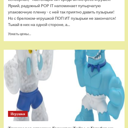
Яркий, радужный POP IT напоминает пупырчатую
упаковочную пленку - с ней так приятно давить пузырьки!
Но с брелоком-игрушкой ПОП ИТ пузырьки не закончатся!
Тыкай в них на одной стороне, а...
Прочитать
Узнать цены...
больше
о
Брелок-
игрушка
POP
IT
Квадрат
антистресс
(тактильная,
сенсорная)
Игрушки