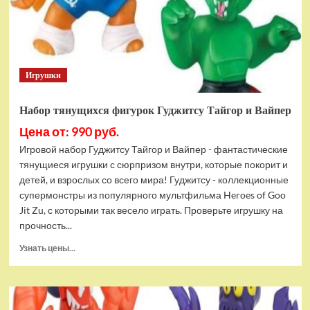
Bottom
Rehydrated
(XBOX
One,
русская
Игрушки
версия)
Набор тянущихся фигурок Гуджитсу Тайгор и Вайпер
Цена от: 990 руб.
Игровой набор Гуджитсу Тайгор и Вайпер - фантастические
тянущиеся игрушки с сюрпризом внутри, которые покорит и
детей, и взрослых со всего мира! Гуджитсу - коллекционные
супермонстры из популярного мультфильма Heroes of Goo
Jit Zu, с которыми так весело играть. Проверьте игрушку на
прочность...
Прочитать
Узнать цены...
больше
о
Набор
тянущихся