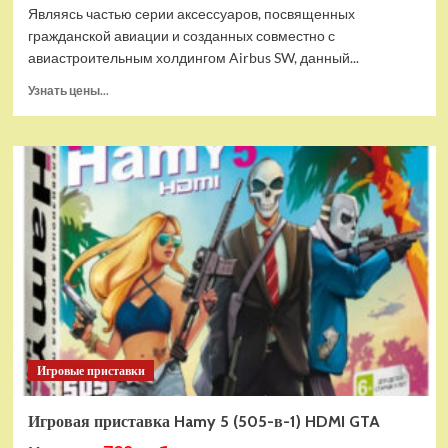
Являясь частью серии аксессуаров, посвященных
гражданской авиации и созданных совместно с
авиастроительным холдингом Airbus SW, данный...
Прочитать
Узнать цены...
больше
о
Дополнительный
модуль
Thrustmaster
TCA
Quadrant
Add-
on
Airbus
Edition
ww
Игровые приставки
Игровая приставка Hamy 5 (505-в-1) HDMI GTA