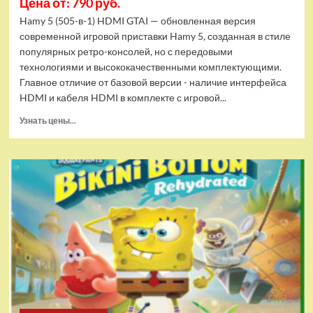
Цена от: 790 руб.
Hamy 5 (505-в-1) HDMI GTAI — обновленная версия
современной игровой приставки Hamy 5, созданная в стиле
популярных ретро-консолей, но с передовыми
технологиями и высококачественными комплектующими.
Главное отличие от базовой версии - наличие интерфейса
HDMI и кабеля HDMI в комплекте с игровой...
Прочитать
Узнать цены...
больше
о
Игровая
приставка
Hamy
5
(505-
в-1)
HDMI
GTA