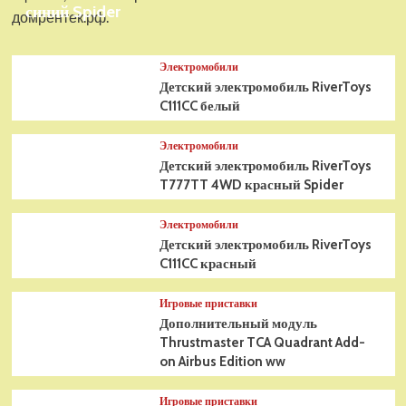
синий Spider
домрентек.рф.
Электромобили
Детский электромобиль RiverToys
C111CC белый
Электромобили
Детский электромобиль RiverToys
T777TT 4WD красный Spider
Электромобили
Детский электромобиль RiverToys
C111CC красный
Игровые приставки
Дополнительный модуль
Thrustmaster TCA Quadrant Add-
on Airbus Edition ww
Игровые приставки