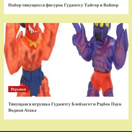
Набор тянущихся фигурок Гуджитсу Тайгор и Вайпер
Игрушки
Тянущаяся игрушка Гуджитсу Блейзагот и Рэдбек Паук
Водная Атака