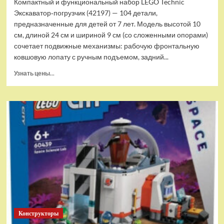
Компактный и функциональный набор LEGO Technic
Экскаватор‑погрузчик (42197) — 104 детали,
предназначенные для детей от 7 лет. Модель высотой 10
см, длиной 24 см и шириной 9 см (со сложенными опорами)
сочетает подвижные механизмы: рабочую фронтальную
ковшовую лопату с ручным подъемом, задний...
Прочитать
Узнать цены...
больше
о
(EU)
Конструктор
LEGO
Technic
Экскаватор-
погрузчик
(42197)
Конструкторы