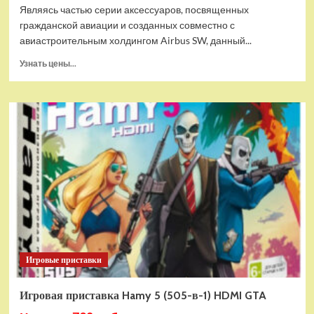
Являясь частью серии аксессуаров, посвященных
гражданской авиации и созданных совместно с
авиастроительным холдингом Airbus SW, данный...
Прочитать
Узнать цены...
больше
о
Дополнительный
модуль
Thrustmaster
TCA
Quadrant
Add-
on
Airbus
Edition
ww
Игровые приставки
Игровая приставка Hamy 5 (505-в-1) HDMI GTA