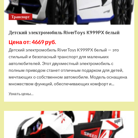
Транспорт
Детский электромобиль RiverToys K999PX белый
Цена от: 4669 руб.
Детский электромобиль RiverToys K999PX белый — это
стильный и безопасный транспорт для маленьких
автолюбителей. Этот двухместный электромобиль с
полным приводом станет отличным подарком для детей,
мечтающих о собственном автомобиле. Модель оснащена
множеством функций, обеспечивающих комфорт и...
Прочитать
Узнать цены...
больше
о
Детский
электромобиль
RiverToys
K999PX
белый