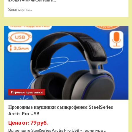
Прочитать
Узнать цены...
больше
о
(EU)
Конструктор
LEGO
Star
Wars
Истребитель
и
гибрид
X-
Wing
(75393)
Игровые приставки
Проводные наушники с микрофоном SteelSeries
Arctis Pro USB
Цена от: 79 руб.
Встречайте SteelSeries Arctis Pro USB – гарнитура с