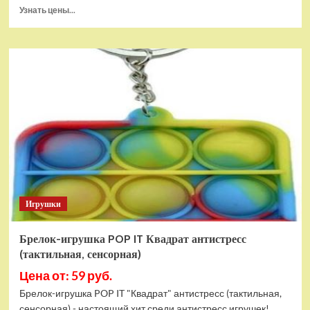
Прочитать
Узнать цены...
больше
о
Тянущаяся
игрушка
Гуджитсу
Блейзагот
и
Рэдбек
Паук
Водная
Атака
Игрушки
Брелок-игрушка POP IT Квадрат антистресс
(тактильная, сенсорная)
Цена от: 59 руб.
Брелок-игрушка POP IT "Квадрат" антистресс (тактильная,
сенсорная) - настоящий хит среди антистресс игрушек!