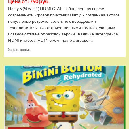
Цена от: 790 руб.
Hamy 5 (505-в-1) HDMI GTAI — обновленная версия
современной игровой приставки Hamy 5, созданная в стиле
популярных ретро-консолей, но с передовыми
технологиями и высококачественными комплектующими.
Главное отличие от базовой версии - наличие интерфейса
HDMI и кабеля HDMI в комплекте с игровой...
Прочитать
Узнать цены...
больше
о
Игровая
приставка
Hamy
5
(505-
в-1)
HDMI
GTA