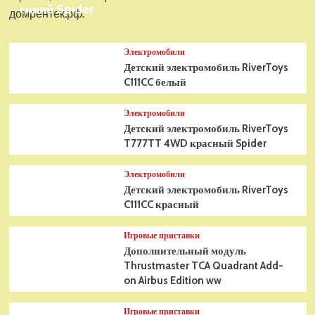
синий Spider
домрентек.рф.
Электромобили
Детский электромобиль RiverToys
C111CC белый
Электромобили
Детский электромобиль RiverToys
T777TT 4WD красный Spider
Электромобили
Детский электромобиль RiverToys
C111CC красный
Игровые приставки
Дополнительный модуль
Thrustmaster TCA Quadrant Add-
on Airbus Edition ww
Игровые приставки