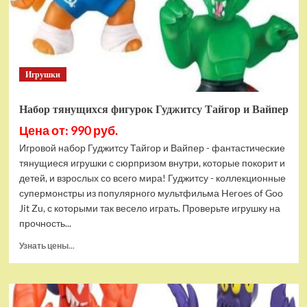
Bottom
Rehydrated
(XBOX
One,
русская
Игрушки
версия)
Набор тянущихся фигурок Гуджитсу Тайгор и Вайпер
Цена от: 990 руб.
Игровой набор Гуджитсу Тайгор и Вайпер - фантастические
тянущиеся игрушки с сюрпризом внутри, которые покорит и
детей, и взрослых со всего мира! Гуджитсу - коллекционные
супермонстры из популярного мультфильма Heroes of Goo
Jit Zu, с которыми так весело играть. Проверьте игрушку на
прочность...
Прочитать
Узнать цены...
больше
о
Набор
тянущихся