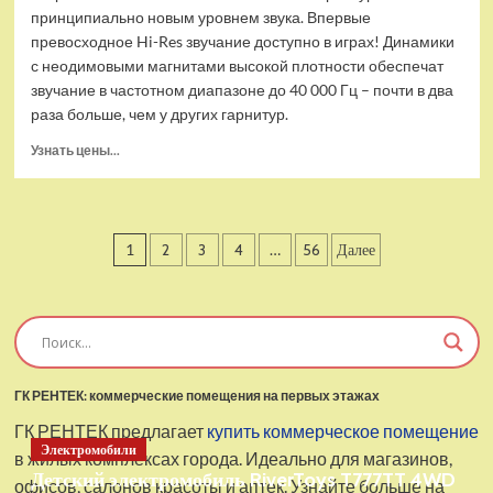
принципиально новым уровнем звука. Впервые
превосходное Hi-Res звучание доступно в играх! Динамики
с неодимовыми магнитами высокой плотности обеспечат
звучание в частотном диапазоне до 40 000 Гц – почти в два
раза больше, чем у других гарнитур.
Прочитать
Узнать цены...
больше
о
Проводные
наушники
Пагинация
1
2
3
4
…
56
Далее
с
микрофоном
записей
SteelSeries
Arctis
Pro
USB
ГК РЕНТЕК: коммерческие помещения на первых этажах
ГК РЕНТЕК предлагает
купить коммерческое помещение
Электромобили
в жилых комплексах города. Идеально для магазинов,
Детский электромобиль RiverToys T777TT 4WD
офисов, салонов красоты и аптек. Узнайте больше на