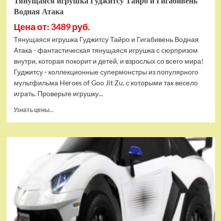
Тянущаяся игрушка Гуджитсу Тайро и Гигабивень
Водная Атака
Цена от: 3489 руб.
Тянущаяся игрушка Гуджитсу Тайро и Гигабивень Водная
Атака - фантастическая тянущаяся игрушка с сюрпризом
внутри, которая покорит и детей, и взрослых со всего мира!
Гуджитсу - коллекционные супермонстры из популярного
мультфильма Heroes of Goo Jit Zu, с которыми так весело
играть. Проверьте игрушку...
Прочитать
Узнать цены...
больше
о
Тянущаяся
игрушка
Гуджитсу
Тайро
и
Гигабивень
Водная
Атака