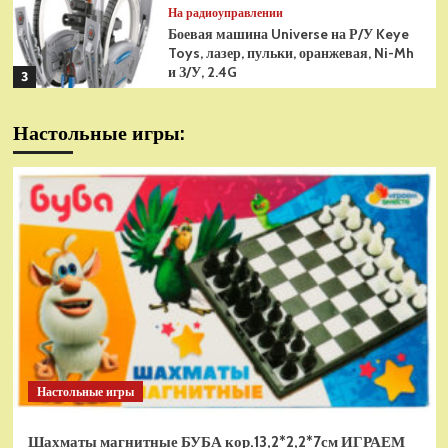
На радиоуправлении
Боевая машина Universe на Р/У Keye
Toys, лазер, пульки, оранжевая, Ni-Mh
и З/У, 2.4G
3
На радиоуправлении
Настольные игры:
Радиоуправляемая модель
снегоуборщик Hui Na Toys 1к18
(HN1586)
4
На радиоуправлении
Р/У танк Taigen 1/16
Panzerkampfwagen III (Германия) HC
(для ИК танкового боя) V3 2.4G RTR,
5
TG3848-1HC-IR3.0
На радиоуправлении
Радиоуправляемый танк Torro
Sturmtiger Panzer 1к16
Настольные игры
(TR1111700300)
1
Шахматы магнитные БУБА кор.13,2*2,2*7см ИГРАЕМ