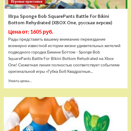
Игровые приставки
Игра Sponge Bob SquarePants Battle For Bikini
Bottom Rehydrated (XBOX One, русская версия)
Цена от: 1605 руб.
Рады представить вашему вниманию переиздание
всемирно известной истории жизни удивительных жителей
подводного городка Бикини Боттом - Sponge Bob
SquarePants Battle For Bikini Bottom Rehydrated на Xbox
One! Сюжетная линия полностью соответствует событиям
оригинальной игры «Губка Боб Квадратные...
Прочитать
Узнать цены...
больше
о
Игра
Sponge
Bob
SquarePants
Battle
For
Bikini