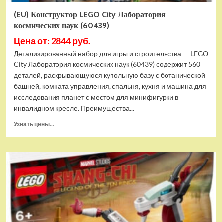
(EU) Конструктор LEGO City Лаборатория
космических наук (60439)
Цена от: 2844 руб.
Детализированный набор для игры и строительства — LEGO
City Лаборатория космических наук (60439) содержит 560
деталей, раскрывающуюся купольную базу с ботанической
башней, комната управления, спальня, кухня и машина для
исследования планет с местом для минифигурки в
инвалидном кресле. Преимущества...
Прочитать
Узнать цены...
больше
о
(EU)
Конструктор
LEGO
City
Лаборатория
космических
наук
(60439)