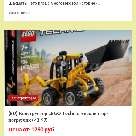
Шахматы - это игра с многовековой историей...
Прочитать
Узнать цены...
больше
о
Шахматы
магнитные
БУБА
кор.13,2*2,2*7см
ИГРАЕМ
ВМЕСТЕ
в
кор.2*192шт
ZY501598-
R4
Конструкторы
(EU) Конструктор LEGO Technic Экскаватор-
погрузчик (42197)
Цена от: 1290 руб.