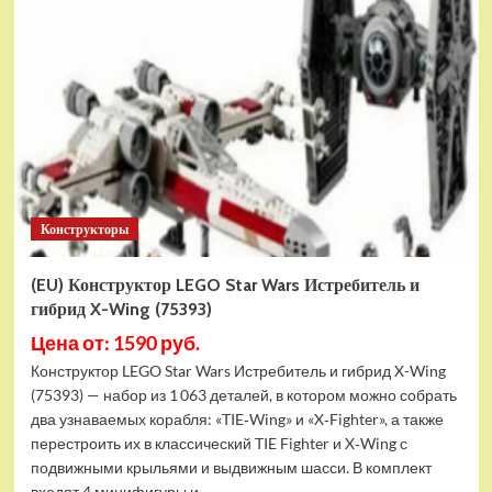
Конструктор
LEGO
Marvel
Шанг-
Чи
и
Великий
Защитник
(30454)
Конструкторы
(EU) Конструктор LEGO Star Wars Истребитель и
гибрид X-Wing (75393)
Цена от: 1590 руб.
Конструктор LEGO Star Wars Истребитель и гибрид X-Wing
(75393) — набор из 1 063 деталей, в котором можно собрать
два узнаваемых корабля: «TIE‑Wing» и «X‑Fighter», а также
перестроить их в классический TIE Fighter и X‑Wing с
подвижными крыльями и выдвижным шасси. В комплект
входят 4 минифигуры и...