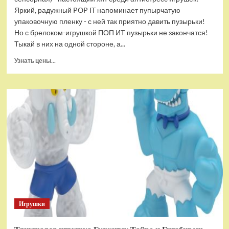
Яркий, радужный POP IT напоминает пупырчатую
упаковочную пленку - с ней так приятно давить пузырьки!
Но с брелоком-игрушкой ПОП ИТ пузырьки не закончатся!
Тыкай в них на одной стороне, а...
Прочитать
Узнать цены...
больше
о
Брелок-
игрушка
POP
IT
Квадрат
антистресс
(тактильная,
сенсорная)
Игрушки