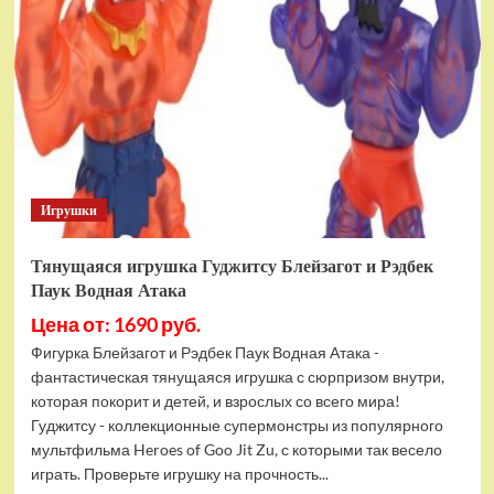
фигурок
Гуджитсу
Тайгор
и
Вайпер
Игрушки
Тянущаяся игрушка Гуджитсу Блейзагот и Рэдбек
Паук Водная Атака
Цена от: 1690 руб.
Фигурка Блейзагот и Рэдбек Паук Водная Атака -
фантастическая тянущаяся игрушка с сюрпризом внутри,
которая покорит и детей, и взрослых со всего мира!
Гуджитсу - коллекционные супермонстры из популярного
мультфильма Heroes of Goo Jit Zu, с которыми так весело
играть. Проверьте игрушку на прочность...