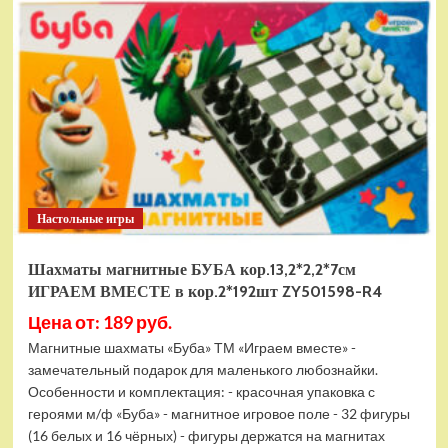
электромобиль
RiverToys
F888FF
красный
Настольные игры
Шахматы магнитные БУБА кор.13,2*2,2*7см
ИГРАЕМ ВМЕСТЕ в кор.2*192шт ZY501598-R4
Цена от: 189 руб.
Магнитные шахматы «Буба» ТМ «Играем вместе» -
замечательный подарок для маленького любознайки.
Особенности и комплектация: - красочная упаковка с
героями м/ф «Буба» - магнитное игровое поле - 32 фигуры
(16 белых и 16 чёрных) - фигуры держатся на магнитах