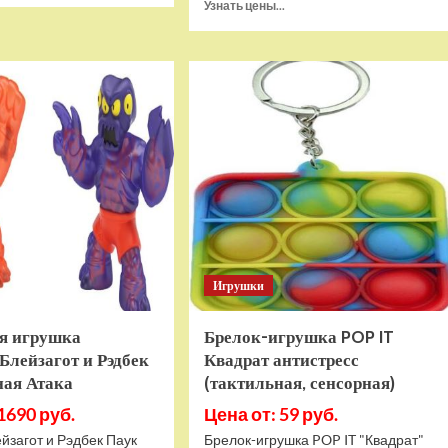
Прочитать
Узнать цены...
о
больше
Игровая
о
приставка
Игра
Hamy
Sponge
5
Bob
(505-
SquarePants
в-1)
Battle
HDMI
For
GTA
Bikini
Bottom
Rehydrated
(XBOX
One,
русская
Игрушки
версия)
я игрушка
Брелок-игрушка POP IT
Блейзагот и Рэдбек
Квадрат антистресс
ная Атака
(тактильная, сенсорная)
1690 руб.
Цена от: 59 руб.
йзагот и Рэдбек Паук
Брелок-игрушка POP IT "Квадрат"