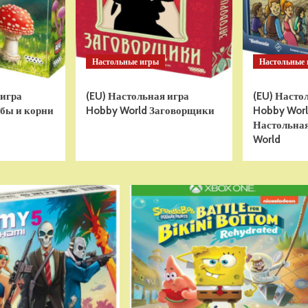
Настольные игры
Настольные
 игра
(EU) Настольная игра
(EU) Насто
бы и корни
Hobby World Заговорщики
Hobby World
Настольная
World