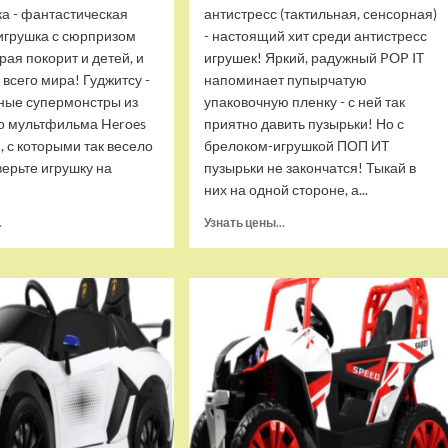
ка - фантастическая
антистресс (тактильная, сенсорная)
игрушка с сюрпризом
- настоящий хит среди антистресс
орая покорит и детей, и
игрушек! Яркий, радужный POP IT
 всего мира! Гуджитсу -
напоминает пупырчатую
ные супермонстры из
упаковочную пленку - с ней так
о мультфильма Heroes
приятно давить пузырьки! Но с
u, с которыми так весело
брелоком-игрушкой ПОП ИТ
верьте игрушку на
пузырьки не закончатся! Тыкай в
них на одной стороне, а...
Прочитать
Прочитать
.
Узнать цены...
больше
больше
о
о
Тянущаяся
Брелок-
игрушка
игрушка
Гуджитсу
POP
Блейзагот
IT
и
Квадрат
Рэдбек
антистресс
Паук
(тактильная,
Водная
сенсорная)
Атака