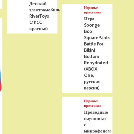
Детский
Игровые
электромобиль
приставки
RiverToys
Игра
C111CC
Sponge
красный
Bob
SquarePants
Battle For
Bikini
Bottom
Rehydrated
(XBOX
One,
русская
версия)
Игровые
приставки
Проводные
наушники
с
микрофоном