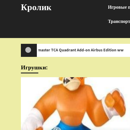
Перейти
Кролик
Игровые 
к
содержимому
Транспор
rustmaster TCA Quadrant Add-on Airbus Edition ww
И
Игрушки: