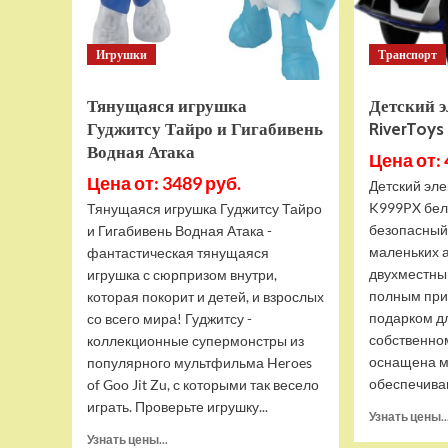
Игрушки
Транспорт
Тянущаяся игрушка
Детский 
Гуджитсу Тайро и Гигабивень
RiverToy
Водная Атака
Цена от: 
Цена от: 3489 руб.
Детский эле
K999PX бел
Тянущаяся игрушка Гуджитсу Тайро
безопасный
и Гигабивень Водная Атака -
маленьких 
фантастическая тянущаяся
двухместны
игрушка с сюрпризом внутри,
полным при
которая покорит и детей, и взрослых
подарком д
со всего мира! Гуджитсу -
собственно
коллекционные супермонстры из
оснащена м
популярного мультфильма Heroes
обеспечива
of Goo Jit Zu, с которыми так весело
играть. Проверьте игрушку...
Узнать цены..
Прочитать
Узнать цены...