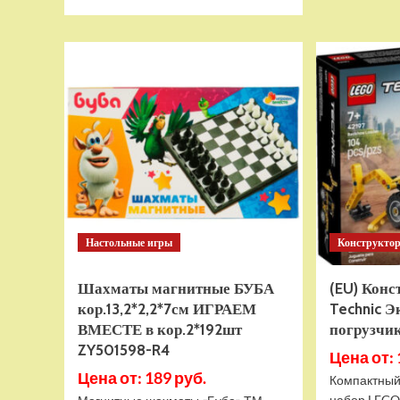
больше
о
Тянущаяся
игрушка
Гуджитсу
Тайро
и
Гигабивень
Водная
Атака
Настольные игры
Конструкто
Шахматы магнитные БУБА
(EU) Кон
кор.13,2*2,2*7см ИГРАЕМ
Technic Э
ВМЕСТЕ в кор.2*192шт
погрузчик
ZY501598-R4
Цена от: 
Цена от: 189 руб.
Компактный
набор LEGO