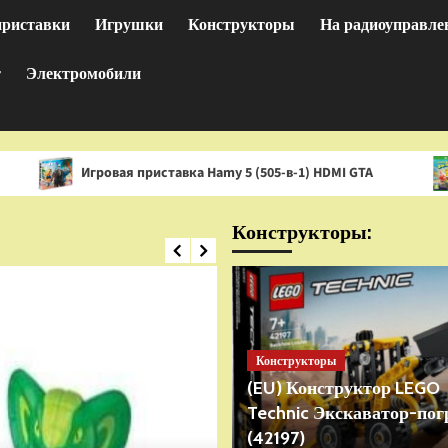
приставки
Игрушки
Конструкторы
На радиоуправле
т
Электромобили
гровая приставка Hamy 5 (505-в-1) HDMI GTA
Игра Spon
Конструкторы:
Конструкторы
(EU) Конструктор LEGO
Technic Экскаватор-пог
(42197)