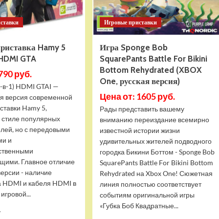
иставки
Игровые приставки
приставка Hamy 5
Игра Sponge Bob
 HDMI GTA
SquarePants Battle For Bikini
Bottom Rehydrated (XBOX
790 руб.
One, русская версия)
-в-1) HDMI GTAI —
Цена от: 1605 руб.
я версия современной
ставки Hamy 5,
Рады представить вашему
в стиле популярных
вниманию переиздание всемирно
олей, но с передовыми
известной истории жизни
ми и
удивительных жителей подводного
ственными
городка Бикини Боттом - Sponge Bob
щими. Главное отличие
SquarePants Battle For Bikini Bottom
версии - наличие
Rehydrated на Xbox One! Сюжетная
 HDMI и кабеля HDMI в
линия полностью соответствует
игровой...
событиям оригинальной игры
«Губка Боб Квадратные...
Прочитать
.
больше