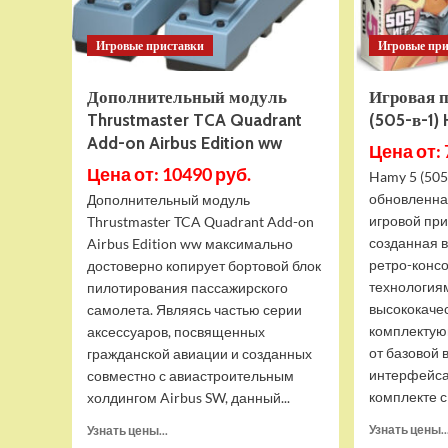
Игровые приставки
Игровые пр
Дополнительный модуль
Игровая 
Thrustmaster TCA Quadrant
(505-в-1)
Add-on Airbus Edition ww
Цена от: 
Цена от: 10490 руб.
Hamy 5 (505
обновленна
Дополнительный модуль
игровой при
Thrustmaster TCA Quadrant Add-on
созданная 
Airbus Edition ww максимально
ретро-конс
достоверно копирует бортовой блок
технология
пилотирования пассажирского
высококаче
самолета. Являясь частью серии
комплектую
аксессуаров, посвященных
от базовой 
гражданской авиации и созданных
интерфейса
совместно с авиастроительным
комплекте с 
холдингом Airbus SW, данный...
Прочитать
Узнать цены..
Узнать цены...
больше