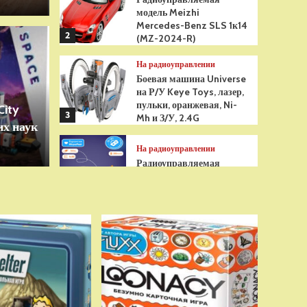
модель Meizhi
Mercedes-Benz SLS 1к14
2
(MZ-2024-R)
Игрушки
На радиоуправлении
грушка Гуджитсу
Бре
Боевая машина Universe
на Р/У Keye Toys, лазер,
Рэдбек Паук Водная
анти
пульки, оранжевая, Ni-
City
3
Mh и З/У, 2.4G
х наук
сенс
На радиоуправлении
Радиоуправляемая
модель снегоуборщик Hui
Na Toys 1к18 (HN1586)
4
На радиоуправлении
Р/У танк Taigen 1/16
Panzerkampfwagen III
(Германия) HC (для ИК
танкового боя) V3 2.4G
5
RTR, TG3848-1HC-IR3.0