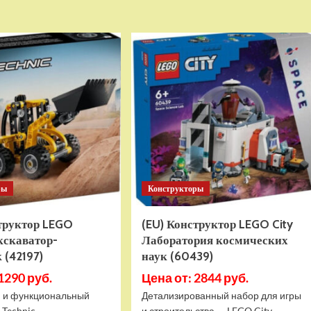
о
о
Детский
Детский
электромобиль
электромобиль
RiverToys
RiverToys
K999PX
F888FF
белый
красный
ры
Конструкторы
структор LEGO
(EU) Конструктор LEGO City
кскаватор-
Лаборатория космических
 (42197)
наук (60439)
1290 руб.
Цена от: 2844 руб.
 и функциональный
Детализированный набор для игры
 Technic
и строительства — LEGO City