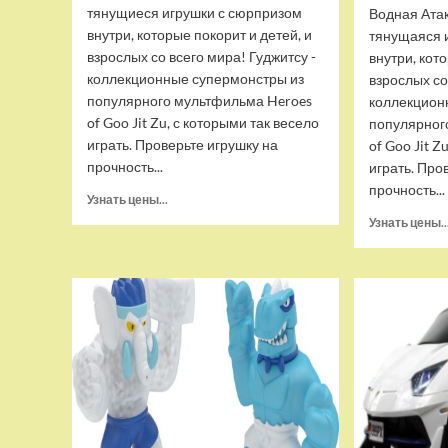
тянущиеся игрушки с сюрпризом
Водная Ата
внутри, которые покорит и детей, и
тянущаяся 
взрослых со всего мира! Гуджитсу -
внутри, кот
коллекционные супермонстры из
взрослых со
популярного мультфильма Heroes
коллекцион
of Goo Jit Zu, с которыми так весело
популярног
играть. Проверьте игрушку на
of Goo Jit Z
прочность...
играть. Про
прочность...
Прочитать
Узнать цены...
больше
Узнать цены..
о
Набор
тянущихся
фигурок
Гуджитсу
Тайгор
и
Вайпер