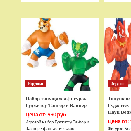
о
Дополнительный
модуль
Thrustmaster
TCA
Quadrant
Add-
on
Airbus
Edition
ww
Игрушки
Игрушки
Набор тянущихся фигурок
Тянущаяс
Гуджитсу Тайгор и Вайпер
Гуджитсу 
Паук Вод
Цена от: 990 руб.
Цена от: 
Игровой набор Гуджитсу Тайгор и
Вайпер - фантастические
Фигурка Бле