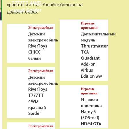
T777TT 4WD
На радиоуправлении
красоты и аптек. Узнайте больше на
Р/У танк Taigen 1/16
синий Spider
домрентек.рф.
Panzerkampfwagen III
(Германия) HC (для ИК
Игровые
танкового боя) V3 2.4G
5
Электромобили
приставки
RTR, TG3848-1HC-IR3.0
Детский
Дополнительный
электромобиль
модуль
RiverToys
Thrustmaster
C111CC
TCA
белый
Quadrant
Add-on
Airbus
Электромобили
Edition ww
Детский
электромобиль
RiverToys
Игровые
приставки
T777TT
Игровая
4WD
приставка
красный
Hamy 5
Spider
(505-в-1)
HDMI GTA
Электромобили