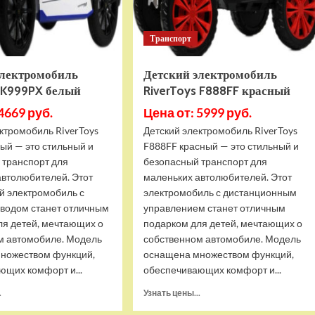
Транспорт
электромобиль
Детский электромобиль
s K999PX белый
RiverToys F888FF красный
4669 руб.
Цена от: 5999 руб.
ктромобиль RiverToys
Детский электромобиль RiverToys
ый — это стильный и
F888FF красный — это стильный и
 транспорт для
безопасный транспорт для
автолюбителей. Этот
маленьких автолюбителей. Этот
й электромобиль с
электромобиль с дистанционным
водом станет отличным
управлением станет отличным
ля детей, мечтающих о
подарком для детей, мечтающих о
м автомобиле. Модель
собственном автомобиле. Модель
ножеством функций,
оснащена множеством функций,
ющих комфорт и...
обеспечивающих комфорт и...
Прочитать
Прочитать
.
Узнать цены...
больше
больше