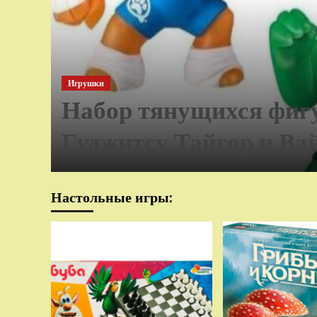
Игрушки
Набор тянущихся фиг
Гуджитсу Тайгор и Ва
Настольные игры: