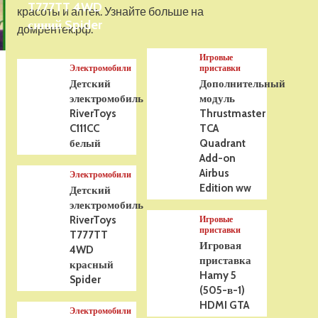
T777TT 4WD
На радиоуправлении
красоты и аптек. Узнайте больше на
Р/У танк Taigen 1/16
синий Spider
домрентек.рф.
Panzerkampfwagen III
(Германия) HC (для ИК
Игровые
танкового боя) V3 2.4G
5
Электромобили
приставки
RTR, TG3848-1HC-IR3.0
Детский
Дополнительный
электромобиль
модуль
RiverToys
Thrustmaster
C111CC
TCA
белый
Quadrant
Add-on
Airbus
Электромобили
Edition ww
Детский
электромобиль
RiverToys
Игровые
приставки
T777TT
Игровая
4WD
приставка
красный
Hamy 5
Spider
(505-в-1)
HDMI GTA
Электромобили