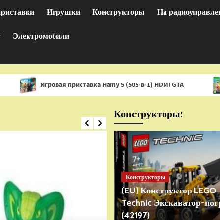
приставки
Игрушки
Конструкторы
На радиоуправле
т
Электромобили
гровая приставка Hamy 5 (505-в-1) HDMI GTA
Игра Spon
Конструкторы:
Конструкторы
(EU) Конструктор LEGO
Technic Экскаватор-пог
(42197)