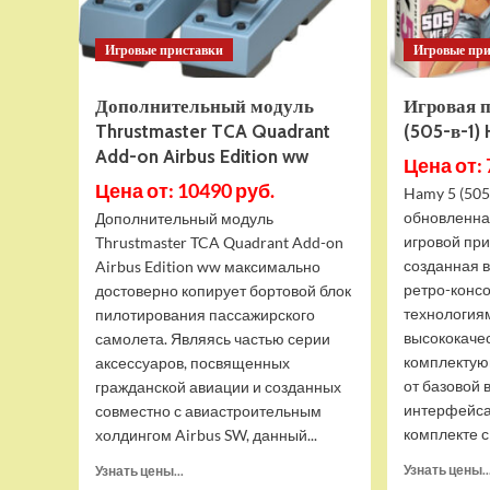
Игровые приставки
Игровые пр
Дополнительный модуль
Игровая 
Thrustmaster TCA Quadrant
(505-в-1)
Add-on Airbus Edition ww
Цена от: 
Цена от: 10490 руб.
Hamy 5 (505
обновленна
Дополнительный модуль
игровой при
Thrustmaster TCA Quadrant Add-on
созданная 
Airbus Edition ww максимально
ретро-конс
достоверно копирует бортовой блок
технология
пилотирования пассажирского
высококаче
самолета. Являясь частью серии
комплектую
аксессуаров, посвященных
от базовой 
гражданской авиации и созданных
интерфейса
совместно с авиастроительным
комплекте с 
холдингом Airbus SW, данный...
Прочитать
Узнать цены..
Узнать цены...
больше