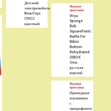
Детский
Игровые
электромобиль
приставки
RiverToys
Игра
C111CC
Sponge
красный
Bob
SquarePants
Battle For
Bikini
Bottom
Rehydrated
(XBOX
One,
русская
версия)
Игровые
приставки
Проводные
наушники
с
микрофоном