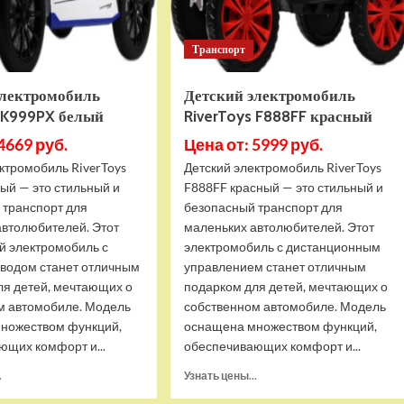
Транспорт
электромобиль
Детский электромобиль
s K999PX белый
RiverToys F888FF красный
4669 руб.
Цена от: 5999 руб.
ктромобиль RiverToys
Детский электромобиль RiverToys
ый — это стильный и
F888FF красный — это стильный и
 транспорт для
безопасный транспорт для
автолюбителей. Этот
маленьких автолюбителей. Этот
й электромобиль с
электромобиль с дистанционным
водом станет отличным
управлением станет отличным
ля детей, мечтающих о
подарком для детей, мечтающих о
м автомобиле. Модель
собственном автомобиле. Модель
ножеством функций,
оснащена множеством функций,
ющих комфорт и...
обеспечивающих комфорт и...
Прочитать
Прочитать
.
Узнать цены...
больше
больше