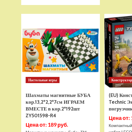
больше
о
Тянущаяся
игрушка
Гуджитсу
Тайро
и
Гигабивень
Водная
Атака
Настольные игры
Конструкто
Шахматы магнитные БУБА
(EU) Кон
кор.13,2*2,2*7см ИГРАЕМ
Technic Э
ВМЕСТЕ в кор.2*192шт
погрузчик
ZY501598-R4
Цена от: 
Цена от: 189 руб.
Компактный
набор LEGO