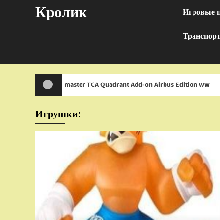
Перейти
Кролик
Игровые 
к
содержимому
Транспор
hrustmaster TCA Quadrant Add-on Airbus Edition ww
И
Игрушки: