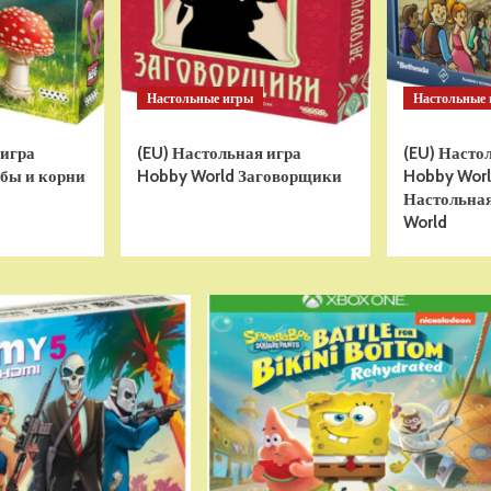
Настольные игры
Настольные
 игра
(EU) Настольная игра
(EU) Насто
бы и корни
Hobby World Заговорщики
Hobby World
Настольная
World