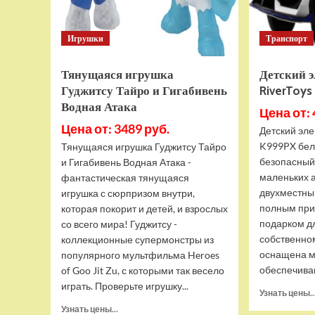
Игрушки
Транспорт
Тянущаяся игрушка
Детский 
Гуджитсу Тайро и Гигабивень
RiverToy
Водная Атака
Цена от: 
Цена от: 3489 руб.
Детский эле
K999PX бел
Тянущаяся игрушка Гуджитсу Тайро
безопасный
и Гигабивень Водная Атака -
маленьких 
фантастическая тянущаяся
двухместны
игрушка с сюрпризом внутри,
полным при
которая покорит и детей, и взрослых
подарком д
со всего мира! Гуджитсу -
собственно
коллекционные супермонстры из
оснащена м
популярного мультфильма Heroes
обеспечива
of Goo Jit Zu, с которыми так весело
играть. Проверьте игрушку...
Узнать цены..
Прочитать
Узнать цены...