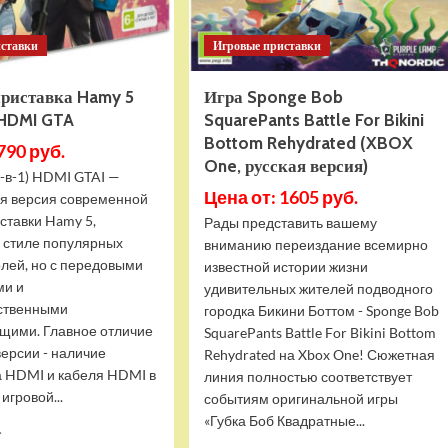
иставки
Игровые приставки
приставка Hamy 5
Игра Sponge Bob
 HDMI GTA
SquarePants Battle For Bikini
Bottom Rehydrated (XBOX
790 руб.
One, русская версия)
-в-1) HDMI GTAI —
Цена от: 1605 руб.
я версия современной
ставки Hamy 5,
Рады представить вашему
в стиле популярных
вниманию переиздание всемирно
олей, но с передовыми
известной истории жизни
ми и
удивительных жителей подводного
ственными
городка Бикини Боттом - Sponge Bob
щими. Главное отличие
SquarePants Battle For Bikini Bottom
версии - наличие
Rehydrated на Xbox One! Сюжетная
 HDMI и кабеля HDMI в
линия полностью соответствует
игровой...
событиям оригинальной игры
«Губка Боб Квадратные...
Прочитать
.
больше