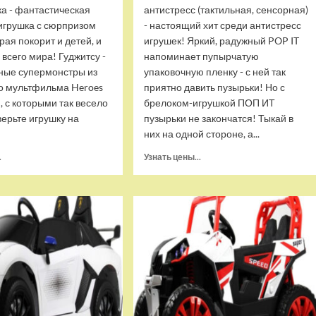
ка - фантастическая
антистресс (тактильная, сенсорная)
игрушка с сюрпризом
- настоящий хит среди антистресс
орая покорит и детей, и
игрушек! Яркий, радужный POP IT
 всего мира! Гуджитсу -
напоминает пупырчатую
ные супермонстры из
упаковочную пленку - с ней так
о мультфильма Heroes
приятно давить пузырьки! Но с
u, с которыми так весело
брелоком-игрушкой ПОП ИТ
верьте игрушку на
пузырьки не закончатся! Тыкай в
них на одной стороне, а...
Прочитать
Прочитать
.
Узнать цены...
больше
больше
о
о
Тянущаяся
Брелок-
игрушка
игрушка
Гуджитсу
POP
Блейзагот
IT
и
Квадрат
Рэдбек
антистресс
Паук
(тактильная,
Водная
сенсорная)
Атака