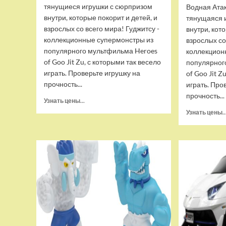
тянущиеся игрушки с сюрпризом
Водная Ата
внутри, которые покорит и детей, и
тянущаяся 
взрослых со всего мира! Гуджитсу -
внутри, кот
коллекционные супермонстры из
взрослых со
популярного мультфильма Heroes
коллекцион
of Goo Jit Zu, с которыми так весело
популярног
играть. Проверьте игрушку на
of Goo Jit Z
прочность...
играть. Про
прочность...
Прочитать
Узнать цены...
больше
Узнать цены..
о
Набор
тянущихся
фигурок
Гуджитсу
Тайгор
и
Вайпер