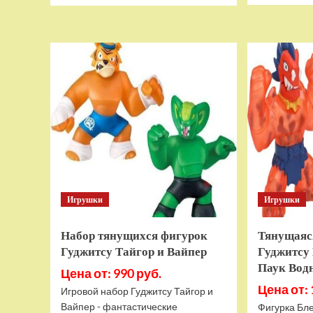
о
Дополнительный
модуль
Thrustmaster
TCA
Quadrant
Add-
on
Airbus
Edition
ww
Игрушки
Игрушки
Набор тянущихся фигурок
Тянущаяс
Гуджитсу Тайгор и Вайпер
Гуджитсу 
Паук Вод
Цена от: 990 руб.
Цена от: 
Игровой набор Гуджитсу Тайгор и
Вайпер - фантастические
Фигурка Бле