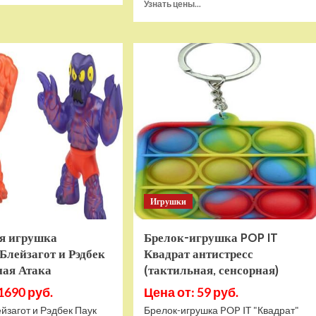
Прочитать
Узнать цены...
о
больше
Игровая
о
приставка
Игра
Hamy
Sponge
5
Bob
(505-
SquarePants
в-1)
Battle
HDMI
For
GTA
Bikini
Bottom
Rehydrated
(XBOX
One,
русская
Игрушки
версия)
я игрушка
Брелок-игрушка POP IT
Блейзагот и Рэдбек
Квадрат антистресс
ная Атака
(тактильная, сенсорная)
1690 руб.
Цена от: 59 руб.
йзагот и Рэдбек Паук
Брелок-игрушка POP IT "Квадрат"