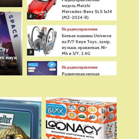
модель Meizhi
Mercedes-Benz SLS 1к14
2
(MZ-2024-R)
Игрушки
На радиоуправлении
грушка Гуджитсу
Бре
Боевая машина Universe
на Р/У Keye Toys, лазер,
Рэдбек Паук Водная
анти
пульки, оранжевая, Ni-
City
3
Mh и З/У, 2.4G
х наук
сенс
На радиоуправлении
Радиоуправляемая
модель снегоуборщик Hui
Na Toys 1к18 (HN1586)
4
На радиоуправлении
Р/У танк Taigen 1/16
Panzerkampfwagen III
(Германия) HC (для ИК
танкового боя) V3 2.4G
5
RTR, TG3848-1HC-IR3.0