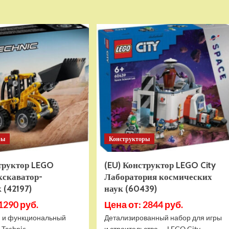
о
о
Детский
Детский
электромобиль
электромобиль
RiverToys
RiverToys
K999PX
F888FF
белый
красный
ры
Конструкторы
структор LEGO
(EU) Конструктор LEGO City
кскаватор-
Лаборатория космических
 (42197)
наук (60439)
1290 руб.
Цена от: 2844 руб.
 и функциональный
Детализированный набор для игры
 Technic
и строительства — LEGO City