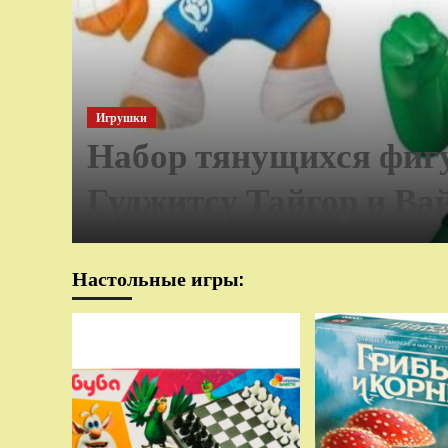
Игрушки
Набор тянущихся фиг
Гуджитсу Тайгор и Ва
Настольные игры: