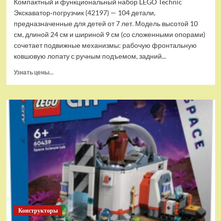
Компактный и функциональный набор LEGO Technic
Экскаватор‑погрузчик (42197) — 104 детали,
предназначенные для детей от 7 лет. Модель высотой 10
см, длиной 24 см и шириной 9 см (со сложенными опорами)
сочетает подвижные механизмы: рабочую фронтальную
ковшовую лопату с ручным подъемом, задний...
Прочитать
Узнать цены...
больше
о
(EU)
Конструктор
LEGO
Technic
Экскаватор-
погрузчик
(42197)
Конструкторы