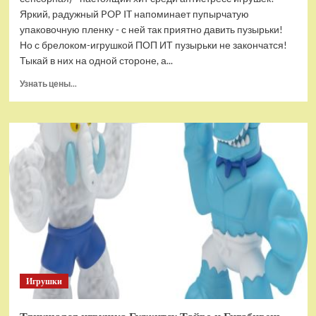
Яркий, радужный POP IT напоминает пупырчатую
упаковочную пленку - с ней так приятно давить пузырьки!
Но с брелоком-игрушкой ПОП ИТ пузырьки не закончатся!
Тыкай в них на одной стороне, а...
Прочитать
Узнать цены...
больше
о
Брелок-
игрушка
POP
IT
Квадрат
антистресс
(тактильная,
сенсорная)
Игрушки