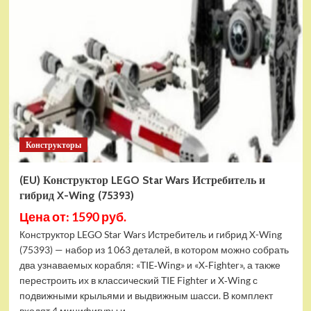
Конструктор
LEGO
Marvel
Шанг-
Чи
и
Великий
Защитник
(30454)
Конструкторы
(EU) Конструктор LEGO Star Wars Истребитель и
гибрид X-Wing (75393)
Цена от: 1590 руб.
Конструктор LEGO Star Wars Истребитель и гибрид X-Wing
(75393) — набор из 1 063 деталей, в котором можно собрать
два узнаваемых корабля: «TIE‑Wing» и «X‑Fighter», а также
перестроить их в классический TIE Fighter и X‑Wing с
подвижными крыльями и выдвижным шасси. В комплект
входят 4 минифигуры и...