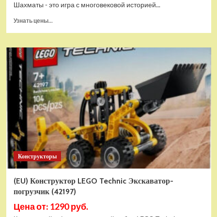
Шахматы - это игра с многовековой историей...
Прочитать
Узнать цены...
больше
о
Шахматы
магнитные
БУБА
кор.13,2*2,2*7см
ИГРАЕМ
ВМЕСТЕ
в
кор.2*192шт
ZY501598-
R4
Конструкторы
(EU) Конструктор LEGO Technic Экскаватор-
погрузчик (42197)
Цена от: 1290 руб.