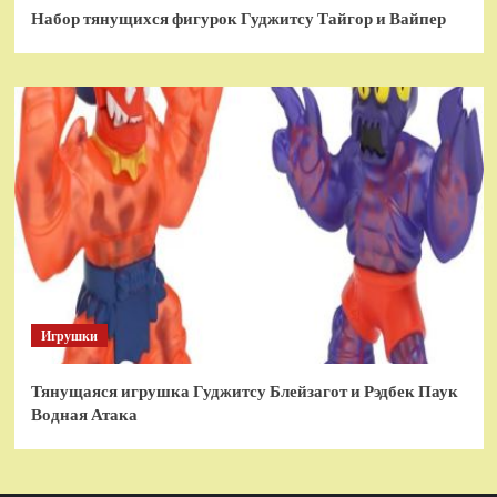
Набор тянущихся фигурок Гуджитсу Тайгор и Вайпер
Игрушки
Тянущаяся игрушка Гуджитсу Блейзагот и Рэдбек Паук
Водная Атака