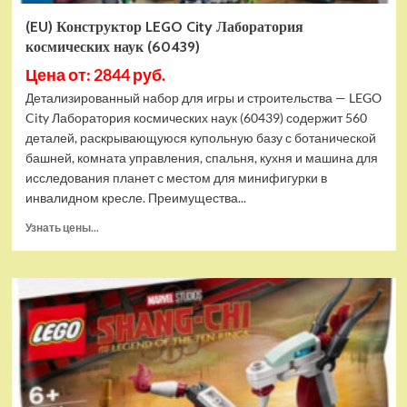
(EU) Конструктор LEGO City Лаборатория
космических наук (60439)
Цена от: 2844 руб.
Детализированный набор для игры и строительства — LEGO
City Лаборатория космических наук (60439) содержит 560
деталей, раскрывающуюся купольную базу с ботанической
башней, комната управления, спальня, кухня и машина для
исследования планет с местом для минифигурки в
инвалидном кресле. Преимущества...
Прочитать
Узнать цены...
больше
о
(EU)
Конструктор
LEGO
City
Лаборатория
космических
наук
(60439)