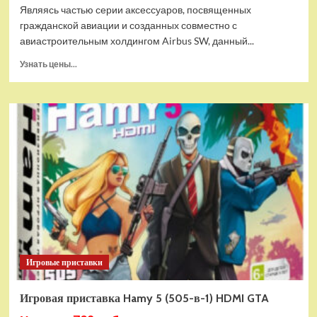
Являясь частью серии аксессуаров, посвященных
гражданской авиации и созданных совместно с
авиастроительным холдингом Airbus SW, данный...
Прочитать
Узнать цены...
больше
о
Дополнительный
модуль
Thrustmaster
TCA
Quadrant
Add-
on
Airbus
Edition
ww
Игровые приставки
Игровая приставка Hamy 5 (505-в-1) HDMI GTA