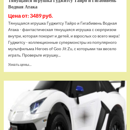
Тянущаяся игрушка Гуджитсу Тайро и Гигабивень
Водная Атака
Цена от: 3489 руб.
Тянущаяся игрушка Гуджитсу Тайро и Гигабивень Водная
Атака - фантастическая тянущаяся игрушка с сюрпризом
внутри, которая покорит и детей, и взрослых со всего мира!
Гуджитсу - коллекционные супермонстры из популярного
мультфильма Heroes of Goo Jit Zu, с которыми так весело
играть. Проверьте игрушку...
Прочитать
Узнать цены...
больше
о
Тянущаяся
игрушка
Гуджитсу
Тайро
и
Гигабивень
Водная
Атака