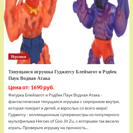
фигурок
Гуджитсу
Тайгор
и
Вайпер
Игрушки
Тянущаяся игрушка Гуджитсу Блейзагот и Рэдбек
Паук Водная Атака
Цена от: 1690 руб.
Фигурка Блейзагот и Рэдбек Паук Водная Атака -
фантастическая тянущаяся игрушка с сюрпризом внутри,
которая покорит и детей, и взрослых со всего мира!
Гуджитсу - коллекционные супермонстры из популярного
мультфильма Heroes of Goo Jit Zu, с которыми так весело
играть. Проверьте игрушку на прочность...