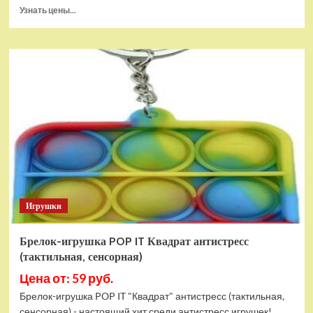
Прочитать
Узнать цены...
больше
о
Тянущаяся
игрушка
Гуджитсу
Блейзагот
и
Рэдбек
Паук
Водная
Атака
Игрушки
Брелок-игрушка POP IT Квадрат антистресс
(тактильная, сенсорная)
Цена от: 59 руб.
Брелок-игрушка POP IT "Квадрат" антистресс (тактильная,
сенсорная) - настоящий хит среди антистресс игрушек!