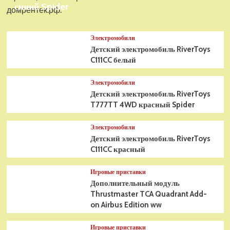
синий Spider
домрентек.рф.
Электромобили
Детский электромобиль RiverToys
C111CC белый
Электромобили
Детский электромобиль RiverToys
T777TT 4WD красный Spider
Электромобили
Детский электромобиль RiverToys
C111CC красный
Игровые приставки
Дополнительный модуль
Thrustmaster TCA Quadrant Add-
on Airbus Edition ww
Игровые приставки