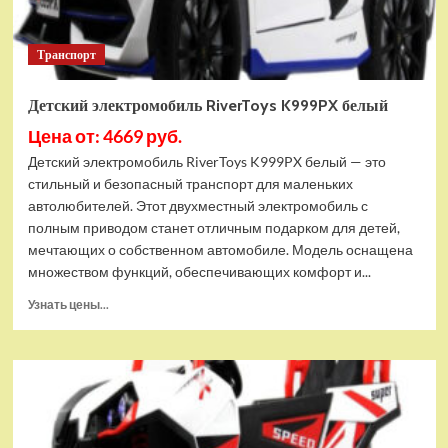
Транспорт
Детский электромобиль RiverToys K999PX белый
Цена от: 4669 руб.
Детский электромобиль RiverToys K999PX белый — это
стильный и безопасный транспорт для маленьких
автолюбителей. Этот двухместный электромобиль с
полным приводом станет отличным подарком для детей,
мечтающих о собственном автомобиле. Модель оснащена
множеством функций, обеспечивающих комфорт и...
Прочитать
Узнать цены...
больше
о
Детский
электромобиль
RiverToys
K999PX
белый