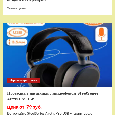
Прочитать
Узнать цены...
больше
о
(EU)
Конструктор
LEGO
Star
Wars
Истребитель
и
гибрид
X-
Wing
(75393)
Игровые приставки
Проводные наушники с микрофоном SteelSeries
Arctis Pro USB
Цена от: 79 руб.
Встречайте SteelSeries Arctis Pro USB – гарнитура с