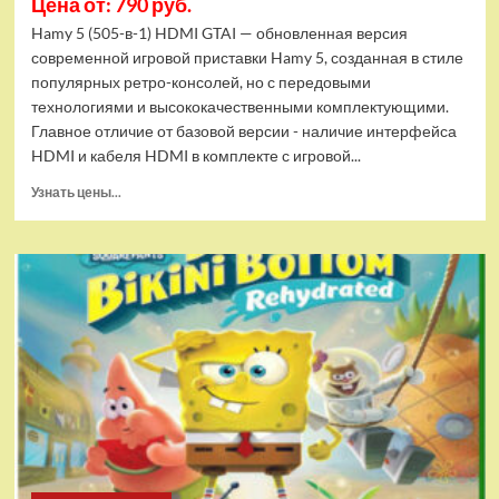
Цена от: 790 руб.
Hamy 5 (505-в-1) HDMI GTAI — обновленная версия
современной игровой приставки Hamy 5, созданная в стиле
популярных ретро-консолей, но с передовыми
технологиями и высококачественными комплектующими.
Главное отличие от базовой версии - наличие интерфейса
HDMI и кабеля HDMI в комплекте с игровой...
Прочитать
Узнать цены...
больше
о
Игровая
приставка
Hamy
5
(505-
в-1)
HDMI
GTA