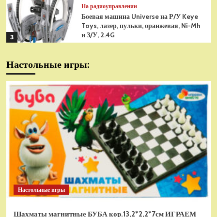
На радиоуправлении
Боевая машина Universe на Р/У Keye
Toys, лазер, пульки, оранжевая, Ni-Mh
и З/У, 2.4G
3
На радиоуправлении
Настольные игры:
Радиоуправляемая модель
снегоуборщик Hui Na Toys 1к18
(HN1586)
4
На радиоуправлении
Р/У танк Taigen 1/16
Panzerkampfwagen III (Германия) HC
(для ИК танкового боя) V3 2.4G RTR,
5
TG3848-1HC-IR3.0
На радиоуправлении
Радиоуправляемый танк Torro
Sturmtiger Panzer 1к16
Настольные игры
(TR1111700300)
1
Шахматы магнитные БУБА кор.13,2*2,2*7см ИГРАЕМ