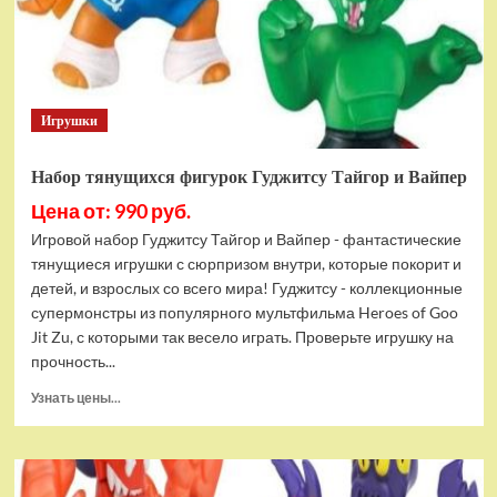
Bottom
Rehydrated
(XBOX
One,
русская
Игрушки
версия)
Набор тянущихся фигурок Гуджитсу Тайгор и Вайпер
Цена от: 990 руб.
Игровой набор Гуджитсу Тайгор и Вайпер - фантастические
тянущиеся игрушки с сюрпризом внутри, которые покорит и
детей, и взрослых со всего мира! Гуджитсу - коллекционные
супермонстры из популярного мультфильма Heroes of Goo
Jit Zu, с которыми так весело играть. Проверьте игрушку на
прочность...
Прочитать
Узнать цены...
больше
о
Набор
тянущихся