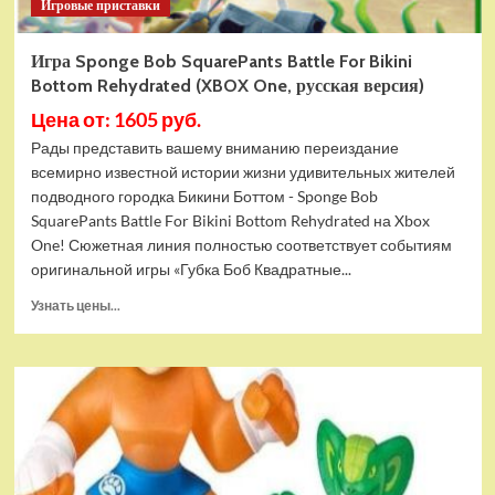
Игровые приставки
Игра Sponge Bob SquarePants Battle For Bikini
Bottom Rehydrated (XBOX One, русская версия)
Цена от: 1605 руб.
Рады представить вашему вниманию переиздание
всемирно известной истории жизни удивительных жителей
подводного городка Бикини Боттом - Sponge Bob
SquarePants Battle For Bikini Bottom Rehydrated на Xbox
One! Сюжетная линия полностью соответствует событиям
оригинальной игры «Губка Боб Квадратные...
Прочитать
Узнать цены...
больше
о
Игра
Sponge
Bob
SquarePants
Battle
For
Bikini