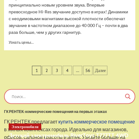
принципиально новым уровнем звука. Впервые
превосходное Hi-Res звучание доступно в играх! Динамики
с неодимовыми магнитами высокой плотности обеспечат
звучание в частотном диапазоне до 40 000 Гц – почти в два
раза больше, чем у других гарнитур.
Прочитать
Узнать цены...
больше
о
Проводные
наушники
Пагинация
1
2
3
4
…
56
Далее
с
микрофоном
записей
SteelSeries
Arctis
Pro
USB
ГК РЕНТЕК: коммерческие помещения на первых этажах
ГК РЕНТЕК предлагает
купить коммерческое помещение
Электромобили
в жилых комплексах города. Идеально для магазинов,
Детский электромобиль RiverToys T777TT 4WD
офисов, салонов красоты и аптек. Узнайте больше на