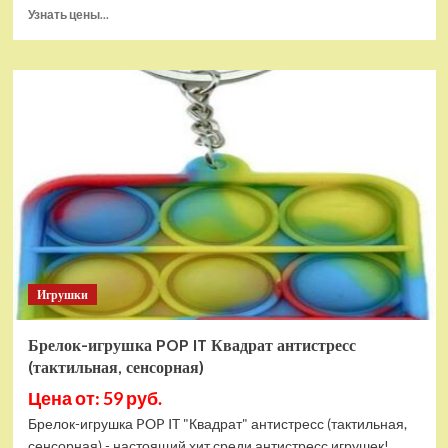
Прочитать
Узнать цены...
больше
о
Тянущаяся
игрушка
Гуджитсу
Блейзагот
и
Рэдбек
Паук
Водная
Атака
Игрушки
Брелок-игрушка POP IT Квадрат антистресс
(тактильная, сенсорная)
Цена от: 59 руб.
Брелок-игрушка POP IT "Квадрат" антистресс (тактильная,
сенсорная) - настоящий хит среди антистресс игрушек!