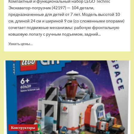
Компактный и функциональный набор LEGO Technic
Экскаватор‑погрузчик (42197) — 104 детали,
предназначенные для детей от 7 лет. Модель высотой 10
см, длиной 24 см и шириной 9 см (со сложенными опорами)
сочетает подвижные механизмы: рабочую фронтальную
ковшовую лопату с ручным подъемом, задний...
Прочитать
Узнать цены...
больше
о
(EU)
Конструктор
LEGO
Technic
Экскаватор-
погрузчик
(42197)
Конструкторы