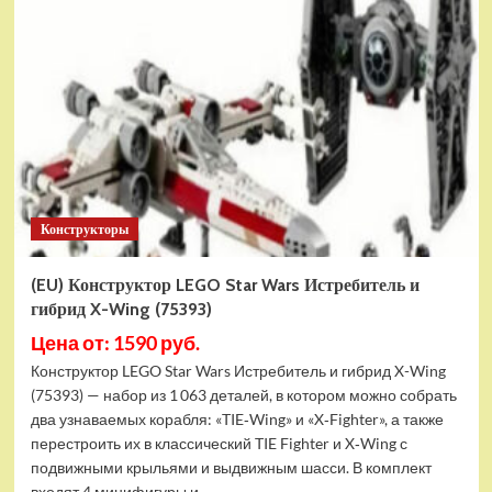
Конструктор
LEGO
Marvel
Шанг-
Чи
и
Великий
Защитник
(30454)
Конструкторы
(EU) Конструктор LEGO Star Wars Истребитель и
гибрид X-Wing (75393)
Цена от: 1590 руб.
Конструктор LEGO Star Wars Истребитель и гибрид X-Wing
(75393) — набор из 1 063 деталей, в котором можно собрать
два узнаваемых корабля: «TIE‑Wing» и «X‑Fighter», а также
перестроить их в классический TIE Fighter и X‑Wing с
подвижными крыльями и выдвижным шасси. В комплект
входят 4 минифигуры и...