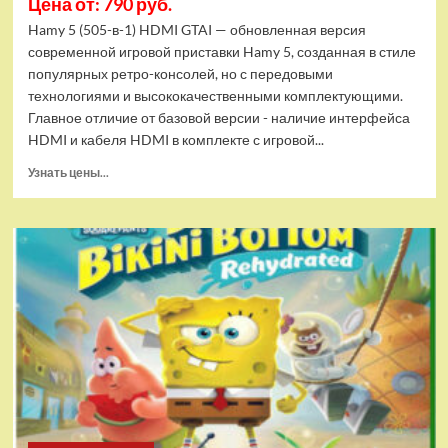
Цена от: 790 руб.
Hamy 5 (505-в-1) HDMI GTAI — обновленная версия
современной игровой приставки Hamy 5, созданная в стиле
популярных ретро-консолей, но с передовыми
технологиями и высококачественными комплектующими.
Главное отличие от базовой версии - наличие интерфейса
HDMI и кабеля HDMI в комплекте с игровой...
Прочитать
Узнать цены...
больше
о
Игровая
приставка
Hamy
5
(505-
в-1)
HDMI
GTA