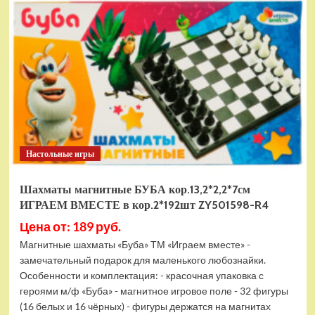
электромобиль
RiverToys
F888FF
красный
Настольные игры
Шахматы магнитные БУБА кор.13,2*2,2*7см
ИГРАЕМ ВМЕСТЕ в кор.2*192шт ZY501598-R4
Цена от: 189 руб.
Магнитные шахматы «Буба» ТМ «Играем вместе» -
замечательный подарок для маленького любознайки.
Особенности и комплектация: - красочная упаковка с
героями м/ф «Буба» - магнитное игровое поле - 32 фигуры
(16 белых и 16 чёрных) - фигуры держатся на магнитах