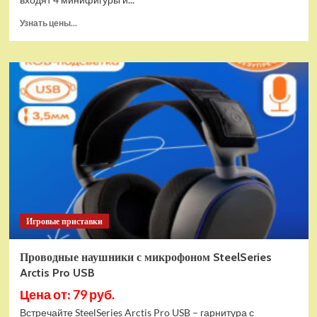
Прочитать
Узнать цены...
больше
о
(EU)
Конструктор
LEGO
Star
Wars
Истребитель
и
гибрид
X-
Wing
(75393)
Игровые приставки
Проводные наушники с микрофоном SteelSeries
Arctis Pro USB
Цена от: 79 руб.
Встречайте SteelSeries Arctis Pro USB – гарнитура с