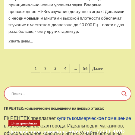
принципиально новым уровнем звука. Впервые
превосходное Hi-Res звучание доступно в играх! Динамики
с неодимовыми магнитами высокой плотности обеспечат
звучание в частотном диапазоне до 40 000 Гц – почти в два
раза больше, чем у других гарнитур.
Прочитать
Узнать цены...
больше
о
Проводные
наушники
Пагинация
1
2
3
4
…
56
Далее
с
микрофоном
записей
SteelSeries
Arctis
Pro
USB
ГК РЕНТЕК: коммерческие помещения на первых этажах
ГК РЕНТЕК предлагает
купить коммерческое помещение
Электромобили
в жилых комплексах города. Идеально для магазинов,
Детский электромобиль RiverToys T777TT 4WD
офисов, салонов красоты и аптек. Узнайте больше на