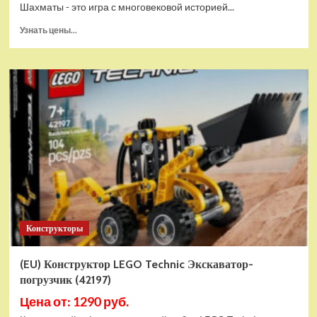
Шахматы - это игра с многовековой историей...
Прочитать
Узнать цены...
больше
о
Шахматы
магнитные
БУБА
кор.13,2*2,2*7см
ИГРАЕМ
ВМЕСТЕ
в
кор.2*192шт
ZY501598-
R4
Конструкторы
(EU) Конструктор LEGO Technic Экскаватор-
погрузчик (42197)
Цена от: 1290 руб.