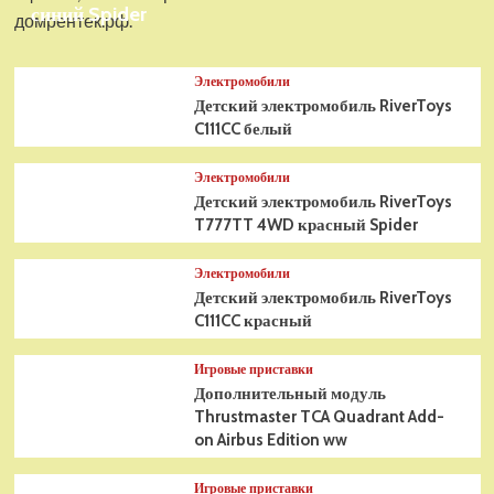
синий Spider
домрентек.рф.
Электромобили
Детский электромобиль RiverToys
C111CC белый
Электромобили
Детский электромобиль RiverToys
T777TT 4WD красный Spider
Электромобили
Детский электромобиль RiverToys
C111CC красный
Игровые приставки
Дополнительный модуль
Thrustmaster TCA Quadrant Add-
on Airbus Edition ww
Игровые приставки