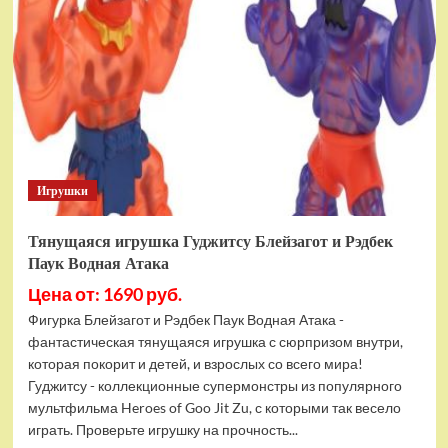
фигурок
Гуджитсу
Тайгор
и
Вайпер
Игрушки
Тянущаяся игрушка Гуджитсу Блейзагот и Рэдбек
Паук Водная Атака
Цена от: 1690 руб.
Фигурка Блейзагот и Рэдбек Паук Водная Атака -
фантастическая тянущаяся игрушка с сюрпризом внутри,
которая покорит и детей, и взрослых со всего мира!
Гуджитсу - коллекционные супермонстры из популярного
мультфильма Heroes of Goo Jit Zu, с которыми так весело
играть. Проверьте игрушку на прочность...