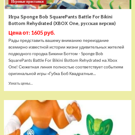
Игровые приставки
Игра Sponge Bob SquarePants Battle For Bikini
Bottom Rehydrated (XBOX One, русская версия)
Цена от: 1605 руб.
Рады представить вашему вниманию переиздание
всемирно известной истории жизни удивительных жителей
подводного городка Бикини Боттом - Sponge Bob
SquarePants Battle For Bikini Bottom Rehydrated на Xbox
One! Сюжетная линия полностью соответствует событиям
оригинальной игры «Губка Боб Квадратные...
Прочитать
Узнать цены...
больше
о
Игра
Sponge
Bob
SquarePants
Battle
For
Bikini