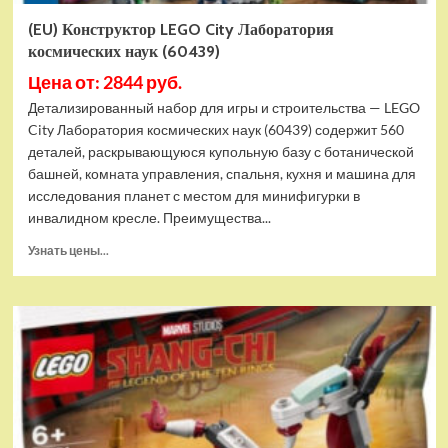
(EU) Конструктор LEGO City Лаборатория
космических наук (60439)
Цена от: 2844 руб.
Детализированный набор для игры и строительства — LEGO
City Лаборатория космических наук (60439) содержит 560
деталей, раскрывающуюся купольную базу с ботанической
башней, комната управления, спальня, кухня и машина для
исследования планет с местом для минифигурки в
инвалидном кресле. Преимущества...
Прочитать
Узнать цены...
больше
о
(EU)
Конструктор
LEGO
City
Лаборатория
космических
наук
(60439)