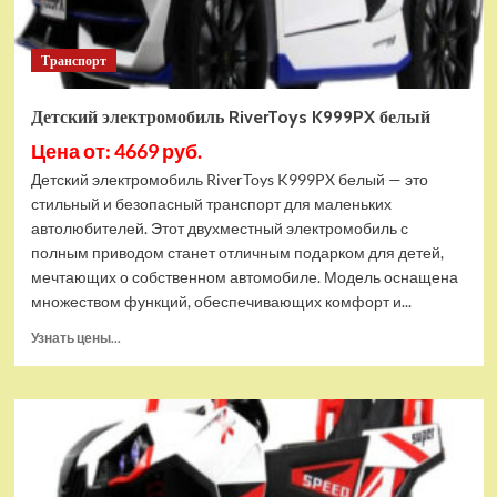
Транспорт
Детский электромобиль RiverToys K999PX белый
Цена от: 4669 руб.
Детский электромобиль RiverToys K999PX белый — это
стильный и безопасный транспорт для маленьких
автолюбителей. Этот двухместный электромобиль с
полным приводом станет отличным подарком для детей,
мечтающих о собственном автомобиле. Модель оснащена
множеством функций, обеспечивающих комфорт и...
Прочитать
Узнать цены...
больше
о
Детский
электромобиль
RiverToys
K999PX
белый