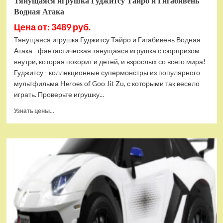
Тянущаяся игрушка Гуджитсу Тайро и Гигабивень
Водная Атака
Цена от: 3489 руб.
Тянущаяся игрушка Гуджитсу Тайро и Гигабивень Водная
Атака - фантастическая тянущаяся игрушка с сюрпризом
внутри, которая покорит и детей, и взрослых со всего мира!
Гуджитсу - коллекционные супермонстры из популярного
мультфильма Heroes of Goo Jit Zu, с которыми так весело
играть. Проверьте игрушку...
Прочитать
Узнать цены...
больше
о
Тянущаяся
игрушка
Гуджитсу
Тайро
и
Гигабивень
Водная
Атака