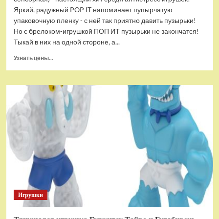
Яркий, радужный POP IT напоминает пупырчатую
упаковочную пленку - с ней так приятно давить пузырьки!
Но с брелоком-игрушкой ПОП ИТ пузырьки не закончатся!
Тыкай в них на одной стороне, а...
Прочитать
Узнать цены...
больше
о
Брелок-
игрушка
POP
IT
Квадрат
антистресс
(тактильная,
сенсорная)
Игрушки