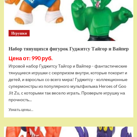
Bottom
Rehydrated
(XBOX
One,
русская
Игрушки
версия)
Набор тянущихся фигурок Гуджитсу Тайгор и Вайпер
Цена от: 990 руб.
Игровой набор Гуджитсу Тайгор и Вайпер - фантастические
тянущиеся игрушки с сюрпризом внутри, которые покорит и
детей, и взрослых со всего мира! Гуджитсу - коллекционные
супермонстры из популярного мультфильма Heroes of Goo
Jit Zu, с которыми так весело играть. Проверьте игрушку на
прочность...
Прочитать
Узнать цены...
больше
о
Набор
тянущихся