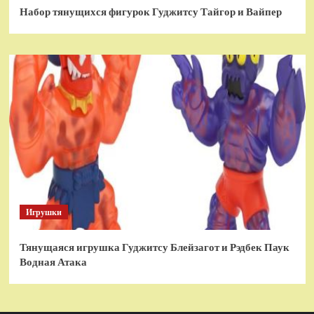
Набор тянущихся фигурок Гуджитсу Тайгор и Вайпер
Игрушки
Тянущаяся игрушка Гуджитсу Блейзагот и Рэдбек Паук
Водная Атака