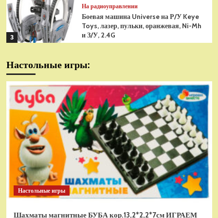
На радиоуправлении
Боевая машина Universe на Р/У Keye
Toys, лазер, пульки, оранжевая, Ni-Mh
и З/У, 2.4G
3
На радиоуправлении
Настольные игры:
Радиоуправляемая модель
снегоуборщик Hui Na Toys 1к18
(HN1586)
4
На радиоуправлении
Р/У танк Taigen 1/16
Panzerkampfwagen III (Германия) HC
(для ИК танкового боя) V3 2.4G RTR,
5
TG3848-1HC-IR3.0
На радиоуправлении
Радиоуправляемый танк Torro
Sturmtiger Panzer 1к16
Настольные игры
(TR1111700300)
1
Шахматы магнитные БУБА кор.13,2*2,2*7см ИГРАЕМ