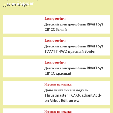
синий Spider
домрентек.рф.
Электромобили
Детский электромобиль RiverToys
C111CC белый
Электромобили
Детский электромобиль RiverToys
T777TT 4WD красный Spider
Электромобили
Детский электромобиль RiverToys
C111CC красный
Игровые приставки
Дополнительный модуль
Thrustmaster TCA Quadrant Add-
on Airbus Edition ww
Игровые приставки