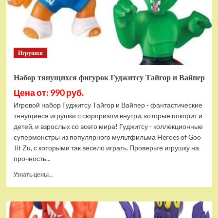
Bottom
Rehydrated
(XBOX
One,
русская
Игрушки
версия)
Набор тянущихся фигурок Гуджитсу Тайгор и Вайпер
Цена от: 990 руб.
Игровой набор Гуджитсу Тайгор и Вайпер - фантастические
тянущиеся игрушки с сюрпризом внутри, которые покорит и
детей, и взрослых со всего мира! Гуджитсу - коллекционные
супермонстры из популярного мультфильма Heroes of Goo
Jit Zu, с которыми так весело играть. Проверьте игрушку на
прочность...
Прочитать
Узнать цены...
больше
о
Набор
тянущихся