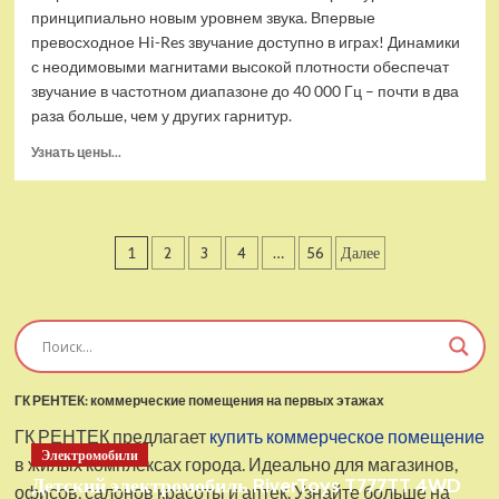
принципиально новым уровнем звука. Впервые
превосходное Hi-Res звучание доступно в играх! Динамики
с неодимовыми магнитами высокой плотности обеспечат
звучание в частотном диапазоне до 40 000 Гц – почти в два
раза больше, чем у других гарнитур.
Прочитать
Узнать цены...
больше
о
Проводные
наушники
Пагинация
1
2
3
4
…
56
Далее
с
микрофоном
записей
SteelSeries
Arctis
Pro
USB
ГК РЕНТЕК: коммерческие помещения на первых этажах
ГК РЕНТЕК предлагает
купить коммерческое помещение
Электромобили
в жилых комплексах города. Идеально для магазинов,
Детский электромобиль RiverToys T777TT 4WD
офисов, салонов красоты и аптек. Узнайте больше на