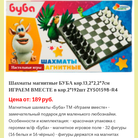
электромобиль
RiverToys
F888FF
красный
Настольные игры
Шахматы магнитные БУБА кор.13,2*2,2*7см
ИГРАЕМ ВМЕСТЕ в кор.2*192шт ZY501598-R4
Цена от: 189 руб.
Магнитные шахматы «Буба» ТМ «Играем вместе» -
замечательный подарок для маленького любознайки.
Особенности и комплектация: - красочная упаковка с
героями м/ф «Буба» - магнитное игровое поле - 32 фигуры
(16 белых и 16 чёрных) - фигуры держатся на магнитах