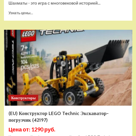
Шахматы - это игра с многовековой историей...
Прочитать
Узнать цены...
больше
о
Шахматы
магнитные
БУБА
кор.13,2*2,2*7см
ИГРАЕМ
ВМЕСТЕ
в
кор.2*192шт
ZY501598-
R4
Конструкторы
(EU) Конструктор LEGO Technic Экскаватор-
погрузчик (42197)
Цена от: 1290 руб.