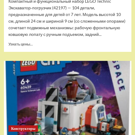
Компактный и функциональный набор LEGO Technic
Экскаватор‑погрузчик (42197) — 104 детали,
предназначенные для детей от 7 лет. Модель высотой 10
см, длиной 24 см и шириной 9 см (со сложенными опорами)
сочетает подвижные механизмы: рабочую фронтальную
ковшовую лопату с ручным подъемом, задний...
Прочитать
Узнать цены...
больше
о
(EU)
Конструктор
LEGO
Technic
Экскаватор-
погрузчик
(42197)
Конструкторы