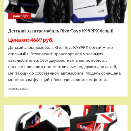
Транспорт
Детский электромобиль RiverToys K999PX белый
Цена от: 4669 руб.
Детский электромобиль RiverToys K999PX белый — это
стильный и безопасный транспорт для маленьких
автолюбителей. Этот двухместный электромобиль с
полным приводом станет отличным подарком для детей,
мечтающих о собственном автомобиле. Модель оснащена
множеством функций, обеспечивающих комфорт и...
Прочитать
Узнать цены...
больше
о
Детский
электромобиль
RiverToys
K999PX
белый