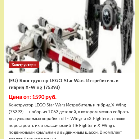
Конструктор
LEGO
Marvel
Шанг-
Чи
и
Великий
Защитник
(30454)
Конструкторы
(EU) Конструктор LEGO Star Wars Истребитель и
гибрид X-Wing (75393)
Цена от: 1590 руб.
Конструктор LEGO Star Wars Истребитель и гибрид X-Wing
(75393) — набор из 1 063 деталей, в котором можно собрать
два узнаваемых корабля: «TIE‑Wing» и «X‑Fighter», а также
перестроить их в классический TIE Fighter и X‑Wing с
подвижными крыльями и выдвижным шасси. В комплект
входят 4 минифигуры и...