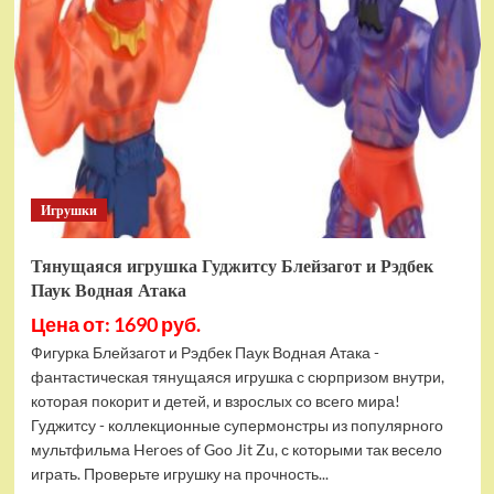
фигурок
Гуджитсу
Тайгор
и
Вайпер
Игрушки
Тянущаяся игрушка Гуджитсу Блейзагот и Рэдбек
Паук Водная Атака
Цена от: 1690 руб.
Фигурка Блейзагот и Рэдбек Паук Водная Атака -
фантастическая тянущаяся игрушка с сюрпризом внутри,
которая покорит и детей, и взрослых со всего мира!
Гуджитсу - коллекционные супермонстры из популярного
мультфильма Heroes of Goo Jit Zu, с которыми так весело
играть. Проверьте игрушку на прочность...