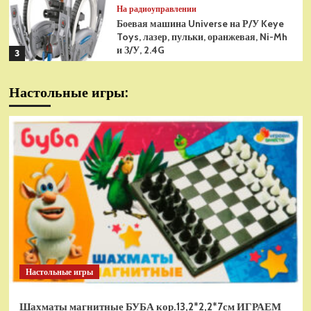
На радиоуправлении
Боевая машина Universe на Р/У Keye
Toys, лазер, пульки, оранжевая, Ni-Mh
и З/У, 2.4G
3
На радиоуправлении
Настольные игры:
Радиоуправляемая модель
снегоуборщик Hui Na Toys 1к18
(HN1586)
4
На радиоуправлении
Р/У танк Taigen 1/16
Panzerkampfwagen III (Германия) HC
(для ИК танкового боя) V3 2.4G RTR,
5
TG3848-1HC-IR3.0
На радиоуправлении
Радиоуправляемый танк Torro
Sturmtiger Panzer 1к16
Настольные игры
(TR1111700300)
1
Шахматы магнитные БУБА кор.13,2*2,2*7см ИГРАЕМ