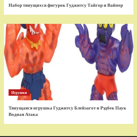
Набор тянущихся фигурок Гуджитсу Тайгор и Вайпер
Игрушки
Тянущаяся игрушка Гуджитсу Блейзагот и Рэдбек Паук
Водная Атака