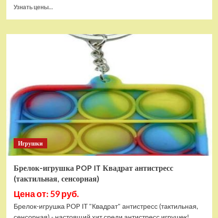
Прочитать
Узнать цены...
больше
о
Тянущаяся
игрушка
Гуджитсу
Блейзагот
и
Рэдбек
Паук
Водная
Атака
Игрушки
Брелок-игрушка POP IT Квадрат антистресс
(тактильная, сенсорная)
Цена от: 59 руб.
Брелок-игрушка POP IT "Квадрат" антистресс (тактильная,
сенсорная) - настоящий хит среди антистресс игрушек!