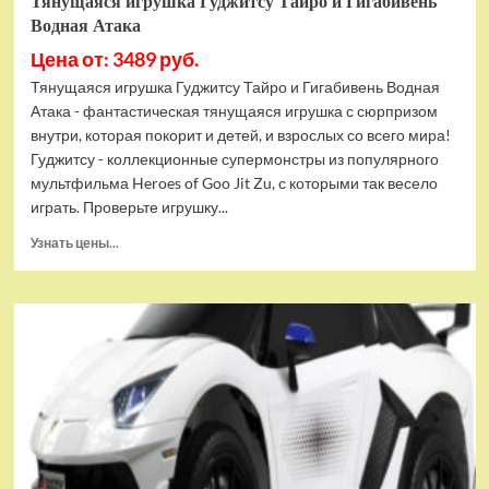
Тянущаяся игрушка Гуджитсу Тайро и Гигабивень
Водная Атака
Цена от: 3489 руб.
Тянущаяся игрушка Гуджитсу Тайро и Гигабивень Водная
Атака - фантастическая тянущаяся игрушка с сюрпризом
внутри, которая покорит и детей, и взрослых со всего мира!
Гуджитсу - коллекционные супермонстры из популярного
мультфильма Heroes of Goo Jit Zu, с которыми так весело
играть. Проверьте игрушку...
Прочитать
Узнать цены...
больше
о
Тянущаяся
игрушка
Гуджитсу
Тайро
и
Гигабивень
Водная
Атака