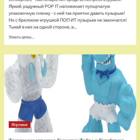
Яркий, радужный POP IT напоминает пупырчатую
упаковочную пленку - с ней так приятно давить пузырьки!
Но с брелоком-игрушкой ПОП ИТ пузырьки не закончатся!
Тыкай в них на одной стороне, а...
Прочитать
Узнать цены...
больше
о
Брелок-
игрушка
POP
IT
Квадрат
антистресс
(тактильная,
сенсорная)
Игрушки