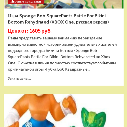
Игровые приставки
Игра Sponge Bob SquarePants Battle For Bikini
Bottom Rehydrated (XBOX One, русская версия)
Цена от: 1605 руб.
Рады представить вашему вниманию переиздание
всемирно известной истории жизни удивительных жителей
подводного городка Бикини Боттом - Sponge Bob
SquarePants Battle For Bikini Bottom Rehydrated на Xbox
One! Сюжетная линия полностью соответствует событиям
оригинальной игры «Губка Боб Квадратные...
Прочитать
Узнать цены...
больше
о
Игра
Sponge
Bob
SquarePants
Battle
For
Bikini