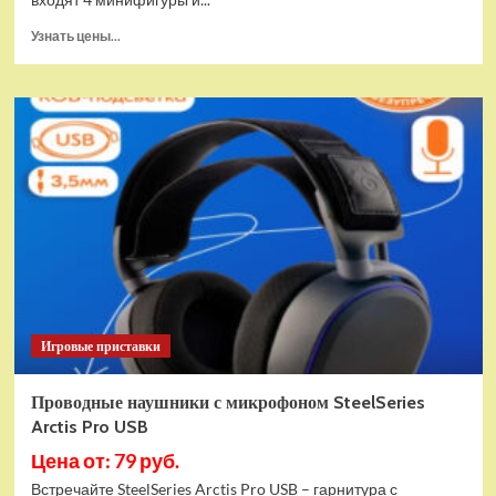
Прочитать
Узнать цены...
больше
о
(EU)
Конструктор
LEGO
Star
Wars
Истребитель
и
гибрид
X-
Wing
(75393)
Игровые приставки
Проводные наушники с микрофоном SteelSeries
Arctis Pro USB
Цена от: 79 руб.
Встречайте SteelSeries Arctis Pro USB – гарнитура с