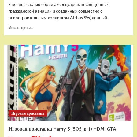
Являясь частью серии аксессуаров, посвященных
гражданской авиации и созданных совместно с
авиастроительным холдингом Airbus SW, данный...
Прочитать
Узнать цены...
больше
о
Дополнительный
модуль
Thrustmaster
TCA
Quadrant
Add-
on
Airbus
Edition
ww
Игровые приставки
Игровая приставка Hamy 5 (505-в-1) HDMI GTA