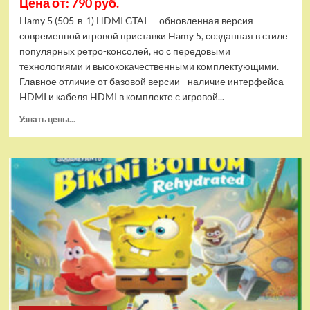
Цена от: 790 руб.
Hamy 5 (505-в-1) HDMI GTAI — обновленная версия
современной игровой приставки Hamy 5, созданная в стиле
популярных ретро-консолей, но с передовыми
технологиями и высококачественными комплектующими.
Главное отличие от базовой версии - наличие интерфейса
HDMI и кабеля HDMI в комплекте с игровой...
Прочитать
Узнать цены...
больше
о
Игровая
приставка
Hamy
5
(505-
в-1)
HDMI
GTA