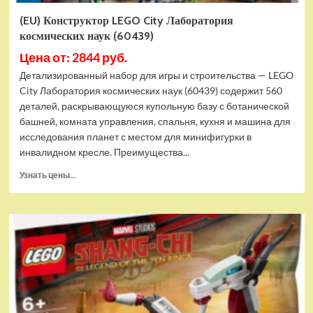
(EU) Конструктор LEGO City Лаборатория
космических наук (60439)
Цена от: 2844 руб.
Детализированный набор для игры и строительства — LEGO
City Лаборатория космических наук (60439) содержит 560
деталей, раскрывающуюся купольную базу с ботанической
башней, комната управления, спальня, кухня и машина для
исследования планет с местом для минифигурки в
инвалидном кресле. Преимущества...
Прочитать
Узнать цены...
больше
о
(EU)
Конструктор
LEGO
City
Лаборатория
космических
наук
(60439)